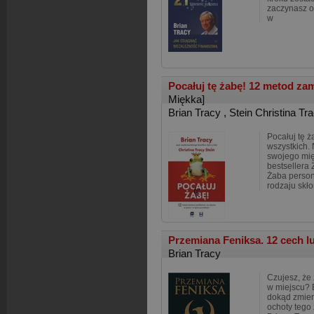
zaczynasz o
w
Pocałuj tę żabę! 12 metod z
Miękka]
Brian Tracy
,
Stein Christina Tr
Pocałuj tę ż
wszystkich.
swojego mi
bestsellera 
Żaba person
rodzaju skło
Przemiana Feniksa. 12 cech lu
Brian Tracy
Czujesz, że 
w miejscu? B
dokąd zmierz
ochoty tego 