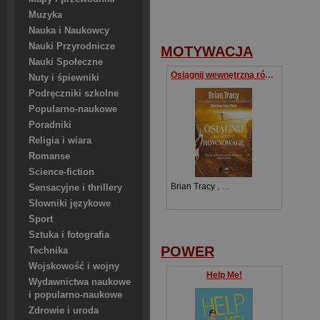
Muzyka
Nauka i Naukowcy
Nauki Przyrodnicze
MOTYWACJA
Nauki Społeczne
Osiągnij wewnętrzną równowagę
Nuty i śpiewniki
Podręczniki szkolne
Popularno-naukowe
Poradniki
Religia i wiara
Romanse
Science-fiction
Brian Tracy
,
Christina Stein
Sensacyjne i thrillery
Słowniki językowe
Sport
Sztuka i fotografia
POWER
Technika
Wojskowość i wojny
Help Me!
Wydawnictwa naukowe
i popularno-naukowe
Zdrowie i uroda