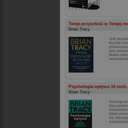
Twoja przyszłość w Twojej mo
Brian Tracy
Jeśli akcep
filozofię na
przekonaniu
góry skazan
skutek cudz
uwarunkowań
Psychologia wpływu 10 cech, 
Brian Tracy
Dlaczego jed
bieg wydarze
niewidzialni
dobre pomys
się, dlaczeg
wartościowe