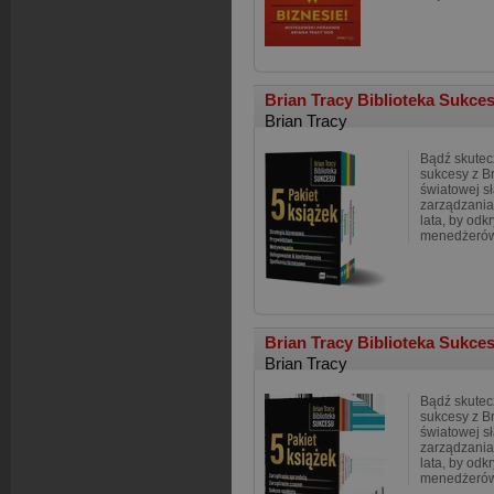
Brian Tracy Biblioteka Sukces
Brian Tracy
Bądź skute
sukcesy z B
światowej s
zarządzania
lata, by odk
menedżerów
Brian Tracy Biblioteka Sukces
Brian Tracy
Bądź skute
sukcesy z B
światowej s
zarządzania
lata, by odk
menedżerów