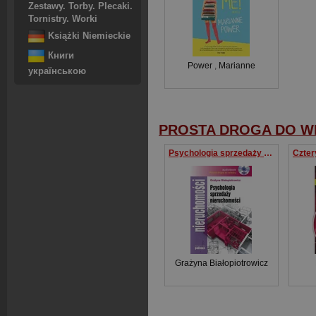
Zestawy. Torby. Plecaki.
Tornistry. Worki
Książki Niemieckie
Книги
Power
,
Marianne
українською
PROSTA DROGA DO W
Psychologia sprzedaży nieruchomości
Grażyna Białopiotrowicz