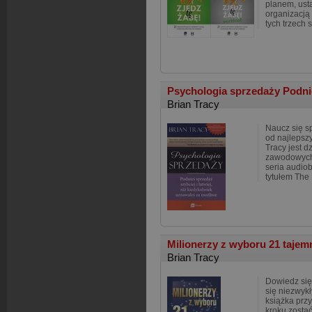
planem, usta
organizacją
tych trzech s
Psychologia sprzedaży Podnie
Brian Tracy
Naucz się s
od najlepszy
Tracy jest d
zawodowych
seria audio
tytułem The
Milionerzy z wyboru 21 tajem
Brian Tracy
Dowiedz się,
się niezwykł
książka przy
kroku zostać