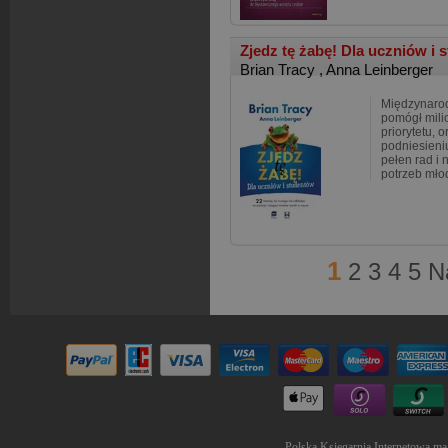
Zjedz tę żabę! Dla uczniów i 
Brian Tracy
,
Anna Leinberger
Międzynarod
pomógł mili
priorytetu, 
podniesieni
pełen rad i
potrzeb mło
1
2
3
4
5
N
Polska Księgarnia Internetowa ma