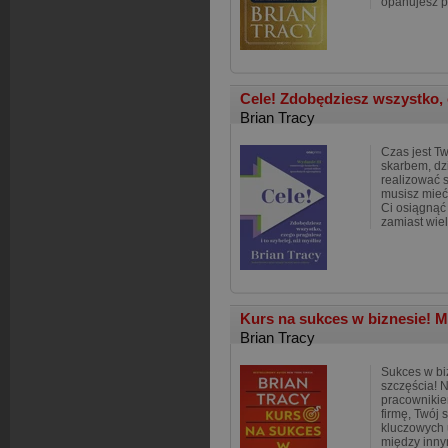
opanujesz 
Cele! Zdobędziesz wszystko, c
Brian Tracy
Czas jest T
skarbem, dz
realizować 
musisz mieć 
Ci osiągnąć 
zamiast wiel
Kurs na sukces w biznesie! M
Brian Tracy
Sukces w biz
szczęścia! N
pracownikie
firmę, Twój 
kluczowych 
między inny