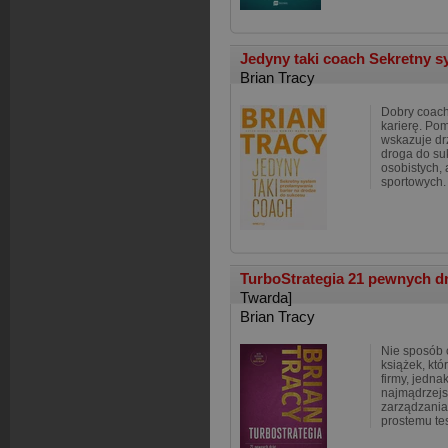
Jedyny taki coach Sekretny 
Brian Tracy
Dobry coach
karierę. Po
wskazuje drz
droga do s
osobistych, 
sportowych.
TurboStrategia 21 pewnych d
Twarda]
Brian Tracy
Nie sposób 
książek, kt
firmy, jedna
najmądrzej
zarządzania
prostemu tes