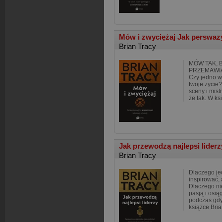
Mów i zwyciężaj Jak perswaz
Brian Tracy
MÓW TAK, 
PRZEMAWIA
Czy jedno w
twoje życie
sceny i mist
że tak. W k
Jak przewodzą najlepsi lider
Brian Tracy
Dlaczego jed
inspirować, 
Dlaczego nie
pasją i osią
podczas gdy
książce Bria