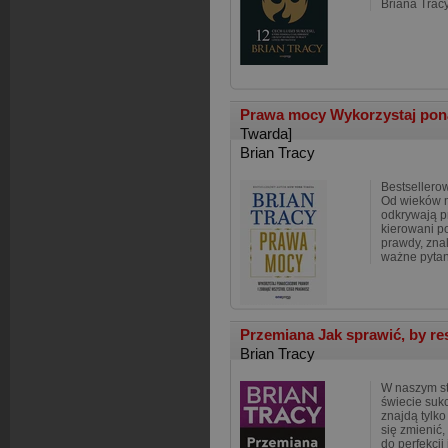
Briana Tracy
Prawa mocy Wykorzystaj pon
Twarda]
Brian Tracy
Bestsellero
Od wieków m
odkrywają 
kierowani p
prawdy, zna
ważne pytan
Przemiana Jak sprawić, by res
Brian Tracy
W naszym st
świecie suk
znajdą tylko 
się zmienić,
do perfekcji