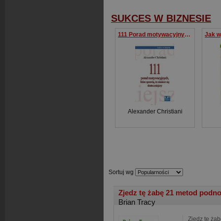
SUKCES W BIZNESIE
111 Porad motywacyjnych, które sprawią, że staniesz się skuteczniejszy
Alexander Christiani
Sortuj wg
Zjedz tę żabę 21 metod podno
Brian Tracy
Zjedz tę ża