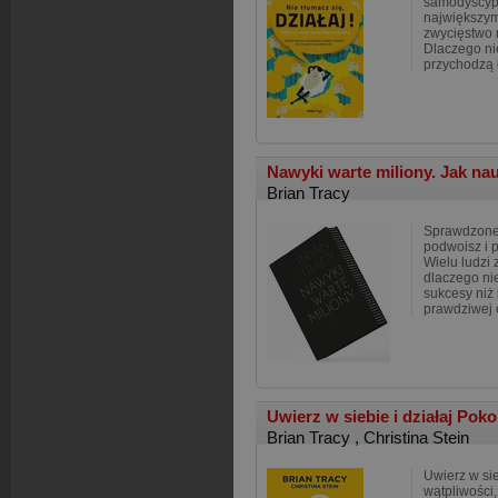
samodyscypl
największym
zwycięstwo
Dlaczego ni
przychodzą 
Nawyki warte miliony. Jak na
Brian Tracy
Sprawdzone 
podwoisz i 
Wielu ludzi 
dlaczego ni
sukcesy niż 
prawdziwej
Uwierz w siebie i działaj Poko
Brian Tracy
,
Christina Stein
Uwierz w sie
wątpliwości