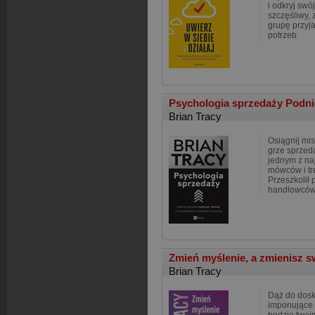
i odkryj swój
szczęśliwy,
grupę przyja
potrzeb
Psychologia sprzedaży Podnie
Brian Tracy
Osiągnij mi
grze sprzeda
jednym z n
mówców i tr
Przeszkolił 
handlowców
Zmień myślenie, a zmienisz s
Brian Tracy
Dąż do dosk
imponujące r