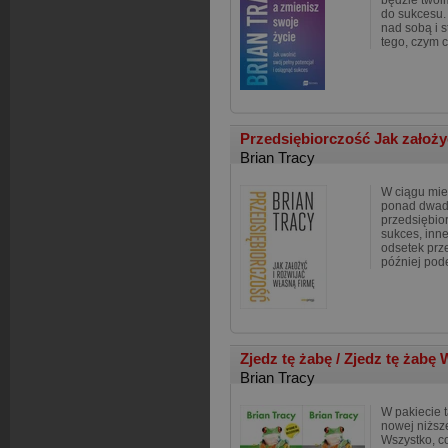
będzie twoi
do sukcesu. 
nad sobą i 
tego, czym 
Przedsiębiorczość Jak założyć
Brian Tracy
W ciągu mie
ponad dwadz
przedsiębior
sukces, inne
odsetek prz
później pod
Zjedz tę żabę / Zjedz tę żab
Brian Tracy
W pakiecie 
nowej niższe
Wszystko, c