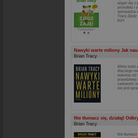
wiąże się z
priorytetu i 
sprowadza si
Tracy Zjedz 
bizn
Nawyki warte miliony Jak nau
Brian Tracy
Wielu ludzi 
dlaczego ni
sukcesy niż 
prawdziwej 
zadowolić s
nie jest spr
Nie tłumacz się, działaj! Odk
Brian Tracy
Nie tłumacz 