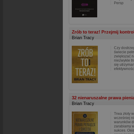
Persp
Zrób to teraz! Przejmij kontr
Brian Tracy
Czy dostrze
świecie peł
zwiększać n
niezwykle t
się utrzyma
efektywności
32 nienaruszalne prawa pieni
Brian Tracy
Trwa złoty w
wcześniej ni
warunków do
zarabiamy wi
sukces. Osią