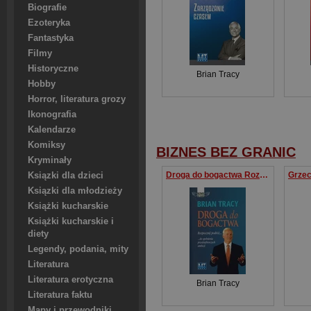
Biografie
Ezoteryka
Fantastyka
Filmy
Historyczne
Brian Tracy
Hobby
Horror, literatura grozy
Ikonografia
Kalendarze
Komiksy
BIZNES BEZ GRANIC
Kryminały
Droga do bogactwa Rozpocznij podróż... do spełnienia przedsiębiorczych ambicji
Ksiązki dla dzieci
Ksiązki dla młodzieży
Książki kucharskie
Książki kucharskie i
diety
Legendy, podania, mity
Literatura
Literatura erotyczna
Brian Tracy
Literatura faktu
Mapy i przewodniki