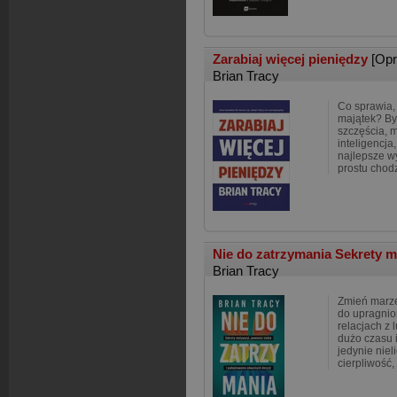
Zarabiaj więcej pieniędzy
[Op
Brian Tracy
Co sprawia,
majątek? By
szczęścia, 
inteligencja
najlepsze w
prostu chodz
Nie do zatrzymania Sekrety m
Brian Tracy
Zmień marze
do upragnio
relacjach z
dużo czasu i
jedynie niel
cierpliwość,