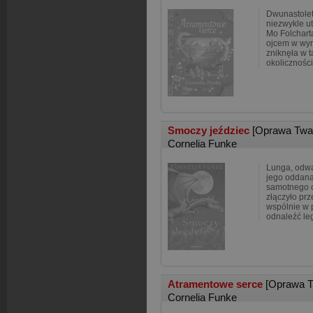
Dwunastolet
niezwykle u
Mo Folchart
ojcem w wyn
zniknęła w 
okolicznośc
Smoczy jeździec
[Oprawa Twa
Cornelia Funke
Lunga, odw
jego oddaną 
samotnego c
złączyło pr
wspólnie w 
odnaleźć le
Atramentowe serce
[Oprawa T
Cornelia Funke