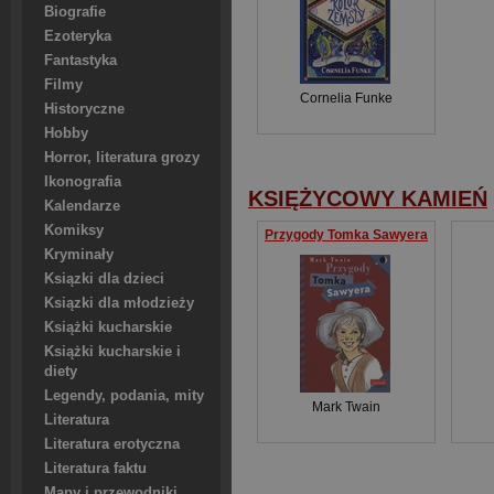
Biografie
Ezoteryka
Fantastyka
Filmy
Cornelia Funke
Historyczne
Hobby
Horror, literatura grozy
Ikonografia
KSIĘŻYCOWY KAMIEŃ
Kalendarze
Komiksy
Przygody Tomka Sawyera
Kryminały
Ksiązki dla dzieci
Ksiązki dla młodzieży
Książki kucharskie
Książki kucharskie i
diety
Legendy, podania, mity
Mark Twain
Literatura
Literatura erotyczna
Literatura faktu
Mapy i przewodniki