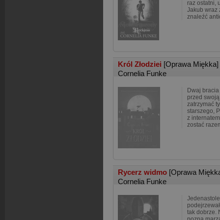
raz ostatni, 
Jakub wraz 
znaleźć ant
Król Złodziei
[Oprawa Miękka]
Cornelia Funke
Dwaj bracia 
przed swoją 
zatrzymać t
starszego, P
z internate
zostać razem
Rycerz widmo
[Oprawa Miękk
Cornelia Funke
Jedenastole
podejrzewał,
tak dobrze. 
pozna marzą