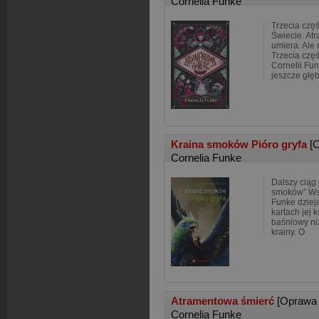
Cornelia Funke
Trzecia czę
Świecie. At
umiera. Ale n
Trzecia częś
Cornelii Fu
jeszcze głę
Kraina smoków Pióro gryfa
[
Cornelia Funke
Dalszy ciąg
smoków” Wsp
Funke dzieją
kartach jej 
baśniowy niż
krainy. O
Atramentowa śmierć
[Oprawa
Cornelia Funke