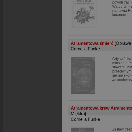
powoli traci
Walpurgii - ś
namawia Ro
kocurem
Atramentowa śmierć
[Oprawa
Cornelia Funke
Gdy wrócisz,
milczenie Pu
słowami, ni
przeciwnym 
się nie skoń
Żmijogłowego
Atramentowa krew Atramento
Miękka]
Cornelia Funke
Zestaw trze