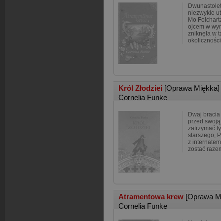
Dwunastolet
niezwykle u
Mo Folchart
ojcem w wyn
zniknęła w 
okolicznośc
Król Złodziei
[Oprawa Miękka]
Cornelia Funke
Dwaj bracia 
przed swoją 
zatrzymać t
starszego, P
z internate
zostać razem
Atramentowa krew
[Oprawa M
Cornelia Funke