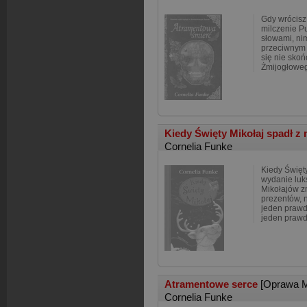
Gdy wrócisz,
milczenie Pu
słowami, ni
przeciwnym 
się nie skoń
Żmijogłowego
Kiedy Święty Mikołaj spadł z
Cornelia Funke
Kiedy Święty
wydanie lu
Mikołajów z
prezentów, n
jeden prawdz
jeden praw
Atramentowe serce
[Oprawa M
Cornelia Funke