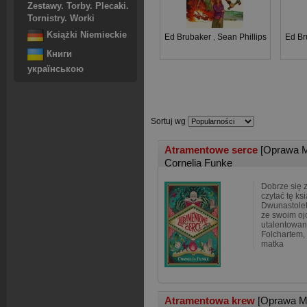
Zestawy. Torby. Plecaki.
Tornistry. Worki
Książki Niemieckie
Ed Brubaker
,
Sean Phillips
Ed Br
Книги
українською
Sortuj wg
Atramentowe serce
[Oprawa M
Cornelia Funke
Dobrze się 
czytać tę ksi
Dwunastolet
ze swoim oj
utalentowan
Folchartem,
matka
Atramentowa krew
[Oprawa M