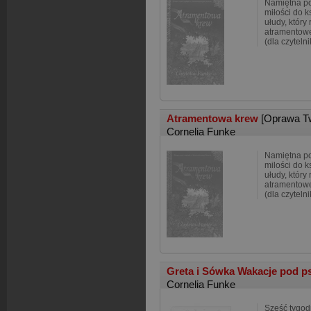
Namiętna po
miłości do k
ułudy, który 
atramentowej
(dla czyteln
Atramentowa krew
[Oprawa T
Cornelia Funke
Namiętna po
milości do k
ułudy, który 
atramentowej
(dla czyteln
Greta i Sówka Wakacje pod 
Cornelia Funke
Sześć tygod