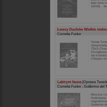
jego życiu 
zemsty… duc
Łowcy Duchów Wielkie niebez
Cornelia Funke
Tomek Tomsk
niesamowit
TDŁD (Trze
Początkowo 
się w bardz
Chłopiec zn
Labirynt fauna
[Oprawa Tward
Cornelia Funke
,
Guillermo del 
Mroczna i n
ilustrowana
nagrodzonym
Guillermo de