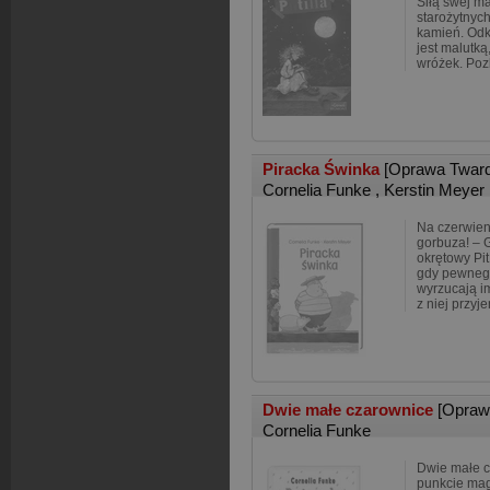
Siłą swej ma
starożytnyc
kamień. Odkr
jest malutką
wróżek. Po
Piracka Świnka
[Oprawa Twar
Cornelia Funke
,
Kerstin Meyer
Na czerwie
gorbuza! – 
okrętowy Pi
gdy pewnego
wyrzucają i
z niej przyj
Dwie małe czarownice
[Opraw
Cornelia Funke
Dwie małe c
punkcie mag