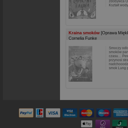
zdobywca Os
Kształt wody
Kraina smoków
[Oprawa Mięk
Cornelia Funke
Smoczy odlo
smoków panu
czasu… Pew
przynosi str
nadchooodzą
smok Lung p