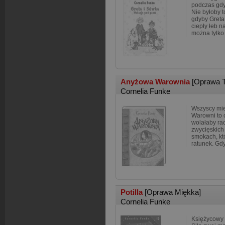
podczas gd
Nie byłoby t
gdyby Greta 
ciepły łeb n
można tylk
Anyżowa Warownia
[Oprawa 
Cornelia Funke
Wszyscy mi
Warowni to c
wolałaby rac
zwycięskich 
smokach, kt
ratunek. Gd
Potilla
[Oprawa Miękka]
Cornelia Funke
Księżycowy 