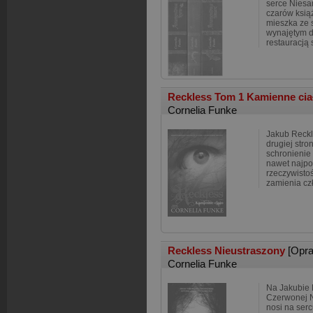
serce Niesa
czarów książ
mieszka ze 
wynajętym d
restauracją 
Reckless Tom 1 Kamienne ci
Cornelia Funke
Jakub Reckle
drugiej stro
schronienie
nawet najpo
rzeczywistoś
zamienia cz
Reckless Nieustraszony
[Opr
Cornelia Funke
Na Jakubie 
Czerwonej N
nosi na serc