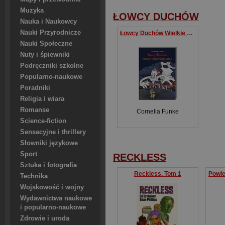
Muzyka
ŁOWCY DUCHÓW
Nauka i Naukowcy
Nauki Przyrodnicze
Łowcy Duchów Wielkie niebezpieczeństwo t. 3
Nauki Społeczne
Nuty i śpiewniki
Podręczniki szkolne
Popularno-naukowe
Poradniki
Religia i wiara
Romanse
Cornelia Funke
Science-fiction
Sensacyjne i thrillery
Słowniki językowe
Sport
RECKLESS
Sztuka i fotografia
Reckless. Tom 1
Technika
Wojskowość i wojny
Wydawnictwa naukowe
i popularno-naukowe
Zdrowie i uroda