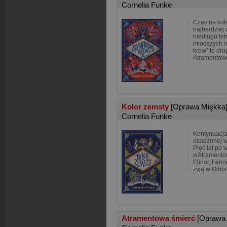
Cornelia Funke
Czas na kole
najbardziej 
niedługo tetr
młodszych n
krew” to dru
Atramentowe
Kolor zemsty
[Oprawa Miękka
Cornelia Funke
Kontynuacja 
osadzonej w
Pięć lat po
wAtramentow
Elinor, Feno
żyją w Ombr
Atramentowa śmierć
[Oprawa