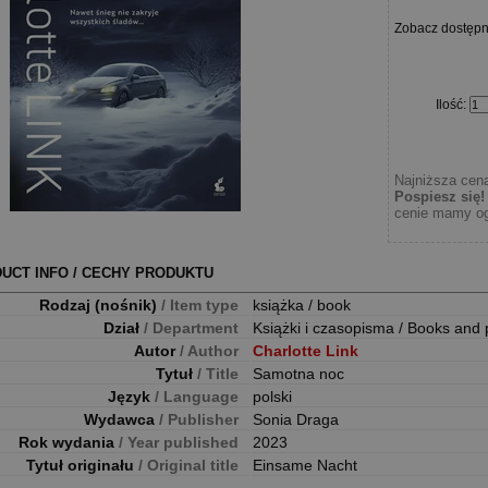
Zobacz dostęp
Ilość
:
Najniższa cena
Pospiesz się!
cenie mamy og
UCT INFO / CECHY PRODUKTU
Rodzaj (nośnik)
/ Item type
książka / book
Dział
/ Department
Książki i czasopisma / Books and 
Autor
/ Author
Charlotte Link
Tytuł
/ Title
Samotna noc
Język
/ Language
polski
Wydawca
/ Publisher
Sonia Draga
Rok wydania
/ Year published
2023
Tytuł originału
/ Original title
Einsame Nacht