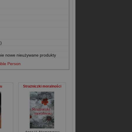
)
nie nowe nieużywane produkty
ible Person
iu
Strażniczki moralności