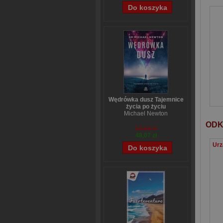
Wędrówka dusz Tajemnice
życia po życiu
Michael Newton
ODK
59,84 zł
48,07 zł