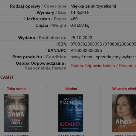
Rodzaj oprawy
/ Cover type
Miękka ze skrzydełkami
Wymiary
/ Size
14.3x20.5
Liczba stron
/ Pages
480
Ciężar
/ Weight
0,4100 kg
Wydano
/ Published on
25.10.2023
ISBN
9788382306095 (9788382306095
EAN/UPC
9788382306095
Stan produktu
/ Condition
nowy / new - sprzedajemy wyłącz
Osoba Odpowiedzialna
/
Osoba Odpowiedzialna / Respons
Responsible Person
CAMY!
Taka sama
Idealna
W twoim cien