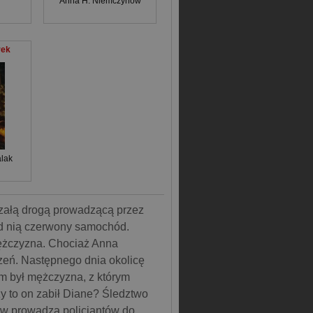
Anna H. Niemczynow
rek
lak
załą drogą prowadzącą przez
ed nią czerwony samochód.
mężczyzna. Chociaż Anna
rzeń. Następnego dnia okolicę
m był mężczyzna, z którym
y to on zabił Diane? Śledztwo
ców prowadzą policjantów do