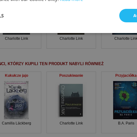
LS
A
Charlotte Link
Charlotte Link
Charlotte Lin
NCI, KTÓRZY KUPILI TEN PRODUKT NABYLI RÓWNIEŻ
Kukułcze jajo
Poszukiwanie
Przyjaciółka
Camilla Läckberg
Charlotte Link
B.A. Paris