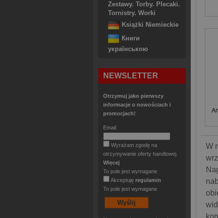
Zestawy. Torby. Plecaki.
Tornistry. Worki
Książki Niemieckie
Книги
українською
NEWSLETTER
Otrzymuj jako pierwszy
informacje o nowościach i
An
promocjach!
Email:
W m
Wyrażam zgodę na
otrzymywanie oferty handlowej.
wrz
Więcej
Nag
To pole jest wymagane
nab
Akceptuję
regulamin
To pole jest wymagane
obi
wid
kom