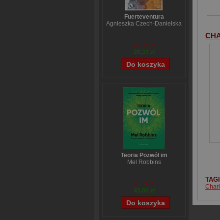
Fuerteventura
Agnieszka Czech-Danielska
CHA
38,44 zł
28,33 zł
Teoria Pozwól im
Mel Robbins
TAG
59,74 zł
Charl
45,06 zł