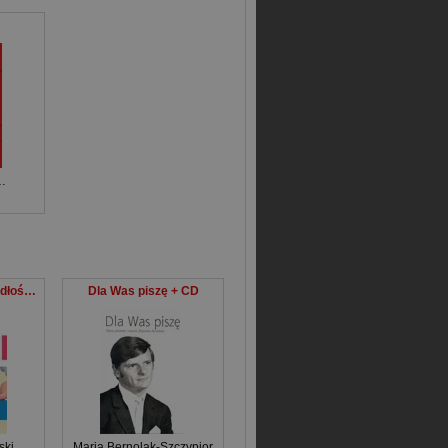
Henrik Fexeus
Prognozowanie upadłości spółek giełdowych
Dla Was piszę + CD
ski
Maria Bernolak-Szczypior