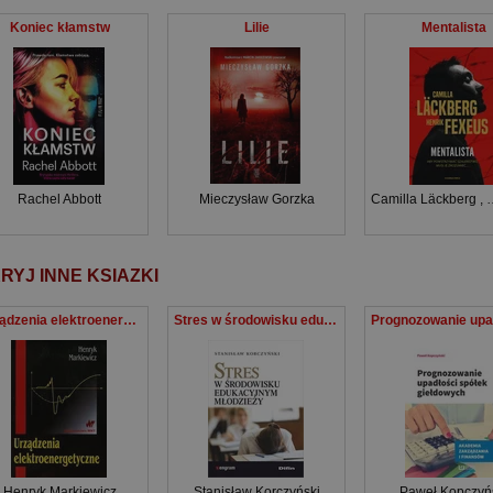
Koniec kłamstw
Lilie
Mentalista
Rachel Abbott
Mieczysław Gorzka
Camilla Läckberg
,
RYJ INNE KSIAZKI
Urządzenia elektroenergetyczne
Stres w środowisku edukacyjnym młodzieży
Henryk Markiewicz
Stanisław Korczyński
Paweł Kopczyń