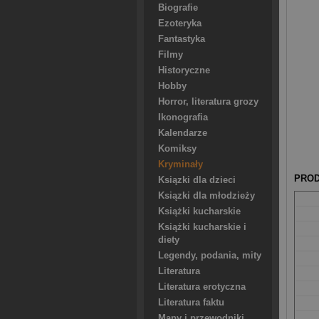
Biografie
Ezoteryka
Fantastyka
Filmy
Historyczne
Hobby
Horror, literatura grozy
Ikonografia
Kalendarze
Komiksy
Kryminały
PROD
Ksiązki dla dzieci
Ksiązki dla młodzieży
Książki kucharskie
Książki kucharskie i
diety
Legendy, podania, mity
Literatura
Literatura erotyczna
Literatura faktu
Mapy i przewodniki