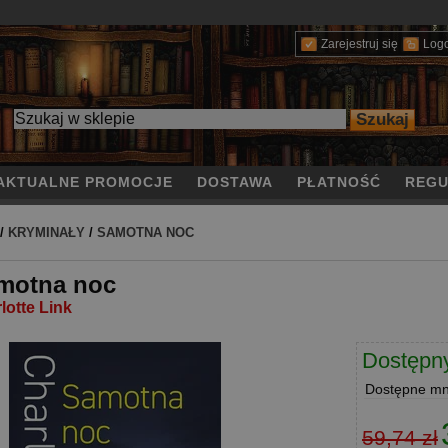
Zarejestruj się
Log
AKTUALNE PROMOCJE
DOSTAWA
PŁATNOŚĆ
REGU
/
KRYMINAŁY
/
SAMOTNA NOC
motna noc
lotte Link
Dostępn
Dostępne
mni
59,74 zł