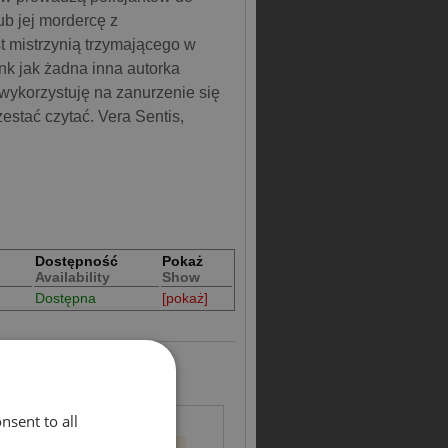
ub jej mordercę z
 mistrzynią trzymającego w
ink jak żadna inna autorka
 wykorzystuję na zanurzenie się
zestać czytać. Vera Sentis,
Dostępność
Pokaż
Availability
Show
Dostępna
[pokaż]
Gra cieni
nsent to all