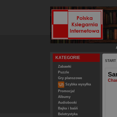
KATEGORIE
START
Zabawki
Puzzle
Sa
Gry planszowe
Char
Szybka wysyłka
Promocja!
Albumy
Audiobooki
Bajka i baśń
Beletrystyka