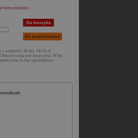
ne
formy płatności
.
 z ostatnich 30 dni: 59,74 zł
Obecna cena jest korzystna. W tej
raniczoną liczbę egzemplarzy.
periodicals