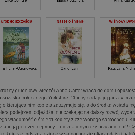
Erica Spindler
Magda Stachula
Anna Kasiuk
Krok do szczęścia
Nasze olśnienie
Wiśniowy Dwo
na Ficner-Ogonowska
Sandi Lynn
Katarzyna Micha
roźny grudniowy wieczór Anna Carter wraca do domu opustos
osowiska północnego Yorkshire. Otuchy dodaje jej jadący prz
le kierująca nim kobieta zatrzymuje się, a do środka wsiada 
iera podejrzeń, odjeżdża, nie czekając na dalszy rozwój wyda
ega wiadomość o śmierci kobiety z czerwonego samochodu. Ki
ziano ją poprzedniej nocy – nieznajomym czy przyjacielem? Cz
plikuje się, gdy znalezione w samochodzie ofiary odciski pal