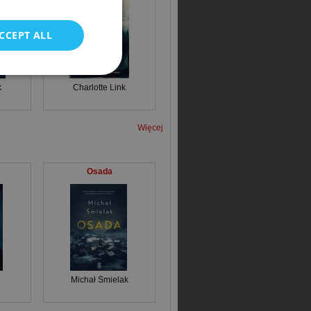
CCEPT ALL
k
Charlotte Link
Więcej
Osada
Michał Śmielak