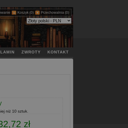
owanie
Koszyk
(0)
Przechowalnia
(0)
LAMIN
ZWROTY
KONTAKT
y
ej niż 10 sztuk.
32,72 zł