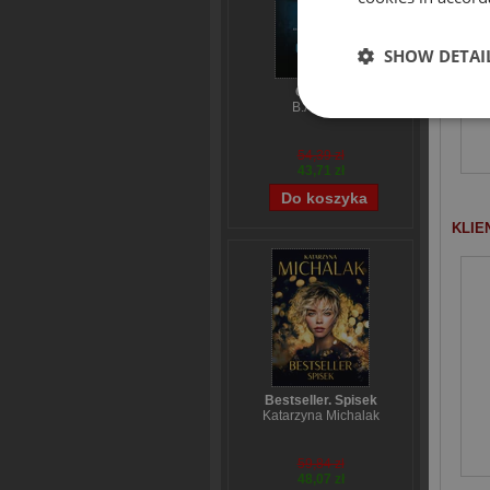
SHOW DETAI
Obsesja
B.A. Paris
54,39 zł
43,71 zł
KLIE
Bestseller. Spisek
Katarzyna Michalak
59,84 zł
48,07 zł