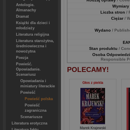
Rodzaj oprawy
/ Cove
Antologie.
Wymiar
Almanachy
Liczba stron
/
Dramat
Ciężar
/ 
Książki dla dzieci i
młodzieży
Wydano
/ Publis
Literatura religijna
Literatura starożytna,
EA
średniowieczna i
Stan produktu
/ Con
nowożytna
Osoba Odpowiedz
Poezja
Responsible P
Powieść.
POLECAMY!
Opowiadanie.
Scenariusz
Opowiadania i
Głos z piekła
miniatury literackie
Powieść
Powieść polska
Powieść
zagraniczna
Scenariusze
Literatura erotyczna
Marek Krajewski
Literatura faktu