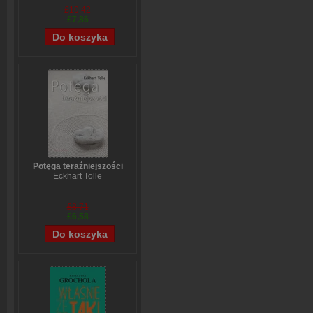
£10,42
£7,86
Potęga teraźniejszości
Eckhart Tolle
£8,71
£6,58