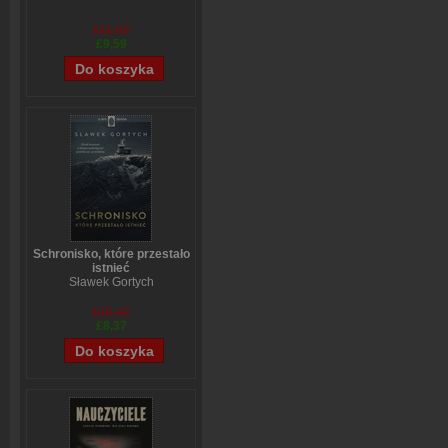
£11,93
£9,59
Schronisko, które przestało
istnieć
Sławek Gortych
£10,42
£8,37