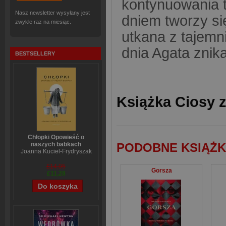
kontynuowania 
Nasz newsletter wysyłany jest
dniem tworzy si
zwykle raz na miesiąc.
utkana z tajemn
dnia Agata znik
BESTSELLERY
Książka Ciosy z
Chłopki Opowieść o
naszych babkach
PODOBNE KSIĄŻK
Joanna Kuciel-Frydryszak
£14,05
Gorsza
£11,28