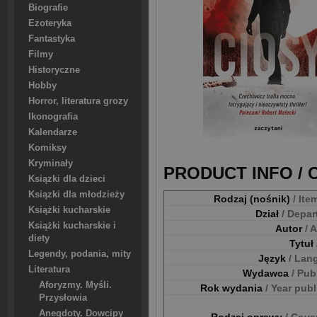
Biografie
Ezoteryka
Fantastyka
Filmy
Historyczne
Hobby
Horror, literatura grozy
Ikonografia
Kalendarze
Komiksy
Kryminały
PRODUCT INFO /
Ksiązki dla dzieci
Ksiązki dla młodzieży
Rodzaj (nośnik)
/ Ite
Książki kucharskie
Dział
/ Depa
Książki kucharskie i
Autor
/ 
diety
Tytuł
Legendy, podania, mity
Język
/ Lan
Literatura
Wydawca
/ Pub
Aforyzmy. Myśli.
Rok wydania
/ Year pub
Przysłowia
Anegdoty. Dowcipy