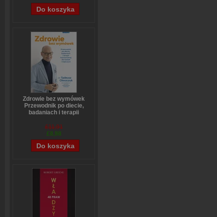
Zdrowie bez wymówek
Przewodnik po diecie,
badaniach i terapii
hormonalnej dla kobiet i
mężczyzn
£11,91
Tadeusz Oleszczuk
£8,98