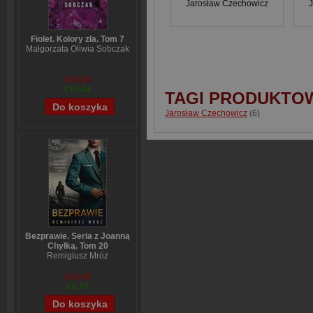
Jarosław Czechowicz
Fiolet. Kolory zła. Tom 7
Małgorzata Oliwia Sobczak
£13,00
£10,44
TAGI PRODUKTO
Jarosław Czechowicz
(6)
Bezprawie. Seria z Joanną
Chyłką. Tom 20
Remigiusz Mróz
£11,49
£8,78