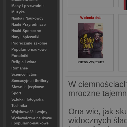
Mapy i przewodniki
Muzyka
W cieniu dnia
Nauka i Naukowcy
Nauki Przyrodnicze
Nauki Społeczne
Nuty i śpiewniki
Podręczniki szkolne
Popularno-naukowe
Poradniki
Religia i wiara
Milena Wójtowicz
Romanse
Science-fiction
Sensacyjne i thrillery
W ciemnościach
Słowniki językowe
mroczne tajemn
Sport
Sztuka i fotografia
Technika
Ona wie, jak sk
Wojskowość i wojny
widocznych ślad
Wydawnictwa naukowe
i popularno-naukowe