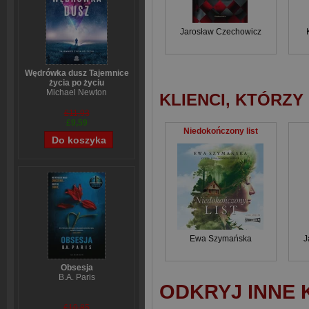
Jarosław Czechowicz
Wędrówka dusz Tajemnice
życia po życiu
Michael Newton
KLIENCI, KTÓRZY
£11,93
£9,59
Niedokończony list
Ewa Szymańska
J
Obsesja
B.A. Paris
ODKRYJ INNE 
£10,85