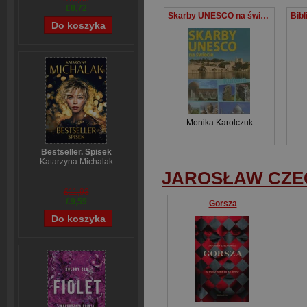
£8,72
Skarby UNESCO na świecie Kultura
Monika Karolczuk
Bestseller. Spisek
Katarzyna Michalak
JAROSŁAW CZE
£11,93
£9,59
Gorsza