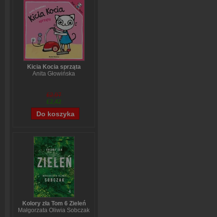
Kicia Kocia sprząta
Anita Głowińska
£2,97
£2,42
Kolory zła Tom 6 Zieleń
Małgorzata Oliwia Sobczak