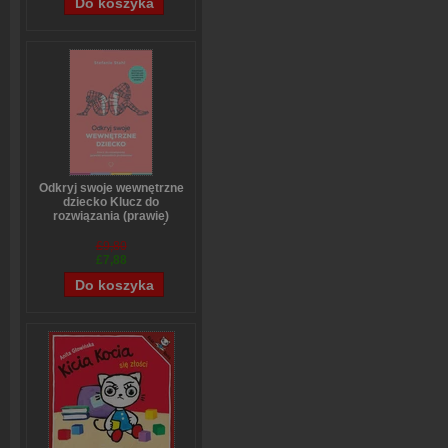
Odkryj swoje wewnętrzne
dziecko Klucz do
rozwiązania (prawie)
wszystkich problemów
Stefanie Stahl
£9,80
£7,88