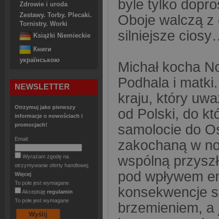
byle tylko dopro
Zdrowie i uroda
Zestawy. Torby. Plecaki.
Oboje walczą z 
Tornistry. Worki
silniejsze cios
Książki Niemieckie
Книги
українською
Michał kocha No
Podhala i matki
NEWSLETTER
kraju, który uwa
Otrzymuj jako pierwszy
od Polski, do k
informacje o nowościach i
promocjach!
samolocie do Os
Email:
zakochaną w nor
wspólną przyszł
Wyrażam zgodę na
otrzymywanie oferty handlowej.
pod wpływem em
Więcej
To pole jest wymagane
konsekwencje s
Akceptuję
regulamin
To pole jest wymagane
brzemieniem, a