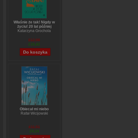
Właśnie że tak! Nigdy w
życiu! 20 lat później
Katarzyna Grochola
£12,98
£10,42
Obiecał mi niebo
Rafał Wicijowski
£11,51
£9,24