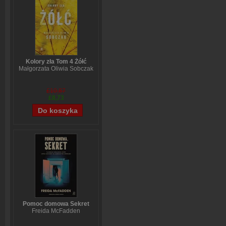
Kolory zła Tom 4 Żółć
Małgorzata Oliwia Sobczak
£10,87
£8,73
Pomoc domowa Sekret
Freida McFadden