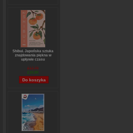
Shibui. Japońska sztuka
znajdowania piękna w
upływie czasu
Sanae Ishida
£12,79
£10,90