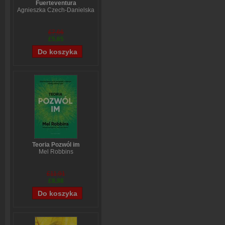
Fuerteventura
Agnieszka Czech-Danielska
£7,66
£5,65
Teoria Pozwól im
Mel Robbins
£11,91
£8,98