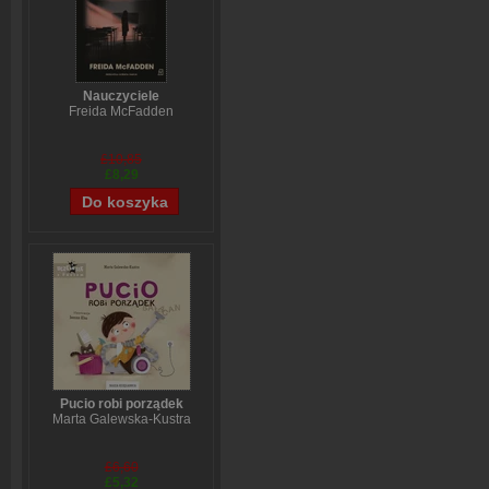
Nauczyciele
Freida McFadden
£10,85
£8,29
Pucio robi porządek
Marta Galewska-Kustra
£6,60
£5,32