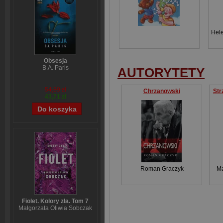
Hel
Obsesja
B.A. Paris
AUTORYTETY
54,39 zł
Chrzanowski
Str
43,71 zł
Roman Graczyk
Ma
Fiolet. Kolory zła. Tom 7
Małgorzata Oliwia Sobczak