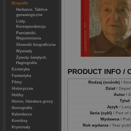
Biografie
Herbarze. Tablice
genealogiczne
Listy.
Korespondencja
Pamiętniki.
Wspomnienia
Słowniki biograficzne
Wywiady
Żywoty świętych.
Hagiografia
Ezoteryka
PRODUCT INFO /
Fantastyka
Rodzaj (nośnik)
/ Ite
Filmy
Dział
/ Depa
Historyczne
Autor
/ 
Hobby
Tytuł
Horror, literatura grozy
Język
/ Lan
Ikonografia
Seria (cykl)
/ Part of
Kalendarze
Wydawca
/ Pub
Komiksy
Rok wydania
/ Year pub
Kryminały