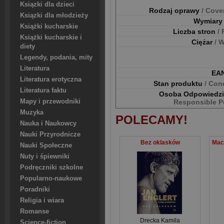
Ksiązki dla dzieci
Rodzaj oprawy
/ Cove
Ksiązki dla młodzieży
Wymiar
Książki kucharskie
Liczba stron
/
Książki kucharskie i
Ciężar
/ 
diety
Legendy, podania, mity
Literatura
EA
Literatura erotyczna
Stan produktu
/ Con
Literatura faktu
Osoba Odpowiedz
Mapy i przewodniki
Responsible P
Muzyka
POLECAMY!
Nauka i Naukowcy
Nauki Przyrodnicze
Bez oklasków
Nauki Społeczne
Nuty i śpiewniki
Podręczniki szkolne
Popularno-naukowe
Poradniki
Religia i wiara
Romanse
Drecka Kamila
Science-fiction