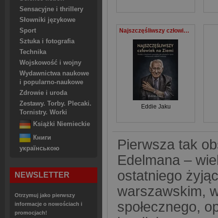
Sensacyjne i thrillery
Słowniki językowe
Sport
Najszczęśliwszy człowiek na Ziemi
Sztuka i fotografia
Technika
Wojskowość i wojny
Wydawnictwa naukowe
i popularno-naukowe
Zdrowie i uroda
Zestawy. Torby. Plecaki.
Eddie Jaku
Tornistry. Worki
Książki Niemieckie
Книги
Pierwsza tak ob
українською
Edelmana – wiel
ostatniego żyją
NEWSLETTER
warszawskim, wy
Otrzymuj jako pierwszy
społecznego, op
informacje o nowościach i
promocjach!