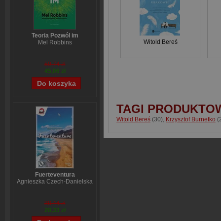
Teoria Pozwól im
Witold Bereś
Mel Robbins
59,74 zł
45,06 zł
TAGI PRODUKTO
Witold Bereś
(30)
,
Krzysztof Burnetko
(
Fuerteventura
Agnieszka Czech-Danielska
38,44 zł
28,33 zł