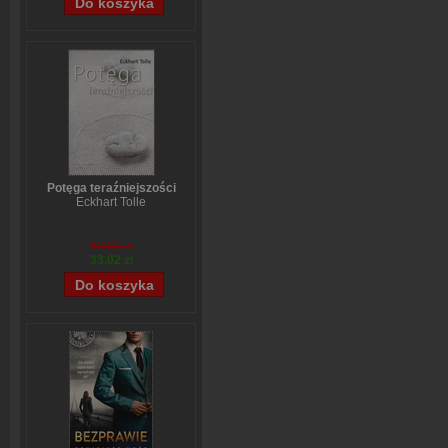
Potęga teraźniejszości
Eckhart Tolle
43,69 zł
33,02 zł