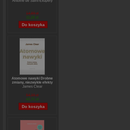
Antoine de Saint-Exupéry
14,89 zł
11,28 zł
Atomowe nawyki Drobne
zmiany, niezwykłe efekty
James Clear
54,39 zł
43,71 zł