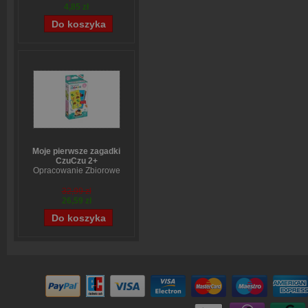
4,85 zł
Moje pierwsze zagadki
CzuCzu 2+
Opracowanie Zbiorowe
32,99 zł
26,59 zł