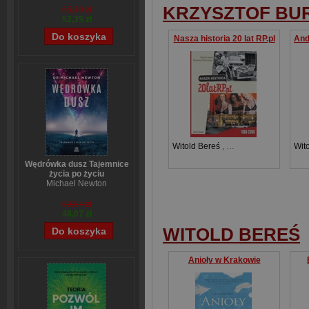
KRZYSZTOF BU
65,19 zł
52,35 zł
Nasza historia 20 lat RP.pl
Witold Bereś
,
Krzysztof Burnetko
Wit
Wędrówka dusz Tajemnice
życia po życiu
Michael Newton
59,84 zł
48,07 zł
WITOLD BEREŚ
Anioły w Krakowie