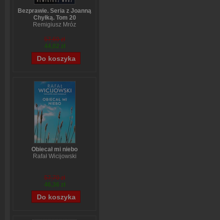
Bezprawie. Seria z Joanną
Chyłką. Tom 20
Remigiusz Mróz
57,60 zł
44,02 zł
Obiecał mi niebo
Rafał Wicijowski
57,70 zł
46,36 zł