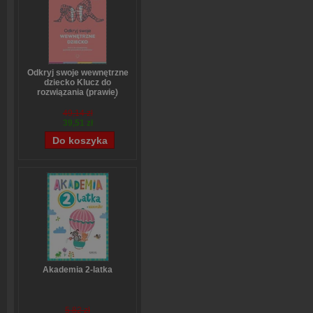
Odkryj swoje wewnętrzne
dziecko Klucz do
rozwiązania (prawie)
wszystkich problemów
Stefanie Stahl
49,14 zł
39,51 zł
Akademia 2-latka
5,82 zł