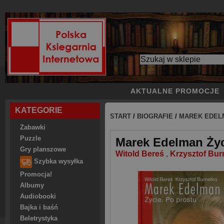
AKTUALNE PROMOCJE
KATEGORIE
START
/
BIOGRAFIE
/
MAREK EDELM
Zabawki
Puzzle
Marek Edelman Życ
Gry planszowe
Witold Bereś
,
Krzysztof Bur
Szybka wysyłka
Promocja!
Albumy
Audiobooki
Bajka i baśń
Beletrystyka