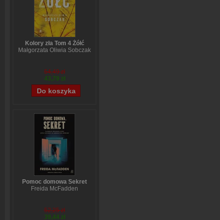
Kolory zła Tom 4 Żółć
Małgorzata Oliwia Sobczak
54,49 zł
43,79 zł
Pomoc domowa Sekret
Freida McFadden
52,25 zł
39,44 zł