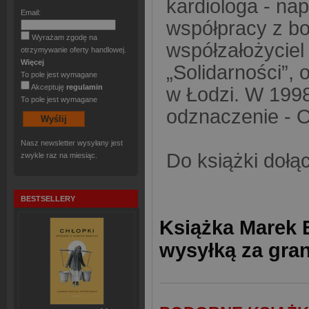
kardiologa - na
Email:
współpracy z b
Wyrażam zgodę na
współzałożyciel
otrzymywanie oferty handlowej.
Więcej
„Solidarności”,
To pole jest wymagane
Akceptuję
regulamin
w Łodzi. W 1998
To pole jest wymagane
odznaczenie - O
Nasz newsletter wysyłany jest
Do książki dołą
zwykle raz na miesiąc.
BESTSELLERY
Książka Marek 
wysyłką za gra