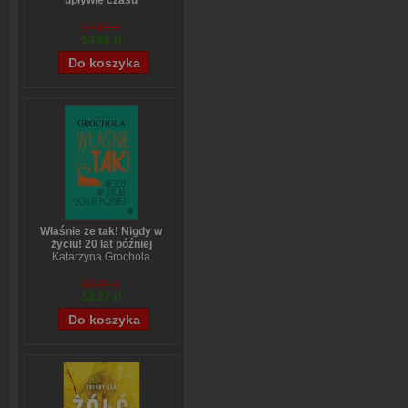
upływie czasu
Sanae Ishida
64,13 zł
54,66 zł
Właśnie że tak! Nigdy w
życiu! 20 lat później
Katarzyna Grochola
65,09 zł
52,27 zł