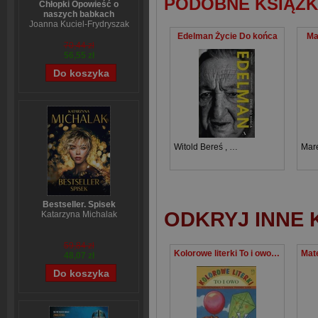
PODOBNE KSIĄŻK
Chłopki Opowieść o
naszych babkach
Joanna Kuciel-Frydryszak
Edelman Życie Do końca
Ma
70,44 zł
56,55 zł
Witold Bereś
,
Krzysztof Burnetko
Mar
Bestseller. Spisek
ODKRYJ INNE 
Katarzyna Michalak
59,84 zł
Kolorowe literki To i owo Kolorowanka i nauka pisania liter
48,07 zł