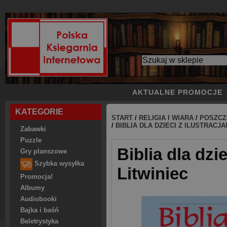
AKTUALNE PROMOCJE
KATEGORIE
START
/
RELIGIA I WIARA
/
POSZCZ
/
BIBLIA DLA DZIECI Z ILUSTRACJ
Zabawki
Puzzle
Biblia dla dzi
Gry planszowe
Szybka wysyłka
Litwiniec
Promocja!
Albumy
Audiobooki
Bajka i baśń
Beletrystyka