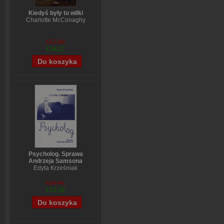
Kiedyś były tu wilki
Charlotte McConaghy
€17,66
€14,17
Psycholog. Sprawa
Andrzeja Samsona
Edyta Krześniak
€16,41
€13,18