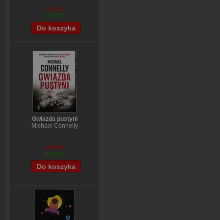
€13,43
€10,79
Gwiazda pustyni
Michael Connelly
€13,90
€13,08