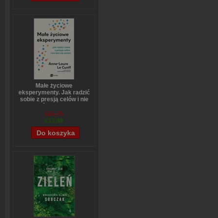
Małe życiowe
eksperymenty. Jak radzić
sobie z presją celów i nie
bać się zmian
Anne-Laure LeCunff
€15,75
€13,89