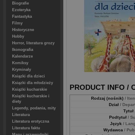
Biografie
Ezoteryka
Fantastyka
Filmy
Historyczne
Hobby
Horror, literatura grozy
Ikonografia
Kalendarze
Komiksy
Kryminały
Ksiązki dla dzieci
Ksiązki dla młodzieży
PRODUCT INFO /
Książki kucharskie
Książki kucharskie i
Rodzaj (nośnik)
/ Ite
diety
Dział
/ Depa
Legendy, podania, mity
Tytuł
Literatura
Podtytuł
/ S
Literatura erotyczna
Język
/ Lan
Literatura faktu
Wydawca
/ Pub
Mapy i przewodniki