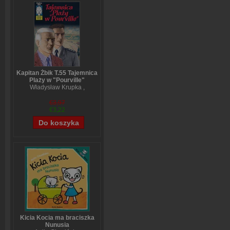
Kapitan Żbik T.55 Tajemnica
Plaży w "Pourville"
Władysław Krupka
,
Bogusław Polch
,
Wojciech Bem
€3,97
€3,22
Kicia Kocia ma braciszka
Nunusia