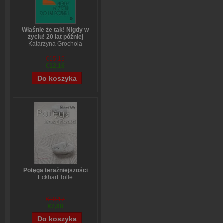
Właśnie że tak! Nigdy w
życiu! 20 lat później
Katarzyna Grochola
€15,15
€12,16
Potęga teraźniejszości
Eckhart Tolle
€10,17
€7,68