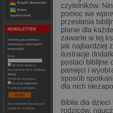
Książki Niemieckie
czytelników. Ni
Книги
pomoc we wprow
українською
przesłania bibli
planie dla każd
NEWSLETTER
zawarte w tej ks
Otrzymuj jako pierwszy
jak najbardziej 
informacje o nowościach i
promocjach!
ilustracje doda
Email:
postaci biblijne
Wyrażam zgodę na
pamięci i wyobr
otrzymywanie oferty handlowej.
Więcej
sposób spotkan
To pole jest wymagane
Akceptuję
regulamin
dla nich nieza
To pole jest wymagane
Biblia dla dziec
Nasz newsletter wysyłany jest
rodziców, nauczy
zwykle raz na miesiąc.