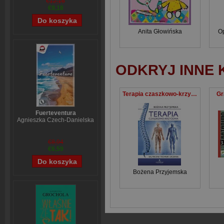
€12,16
€9,18
Anita Głowińska
O
ODKRYJ INNE 
Terapia czaszkowo-krzyżowa Skuteczne techniki leczenia
Gr
Fuerteventura
Agnieszka Czech-Danielska
€8,94
€6,59
Bożena Przyjemska