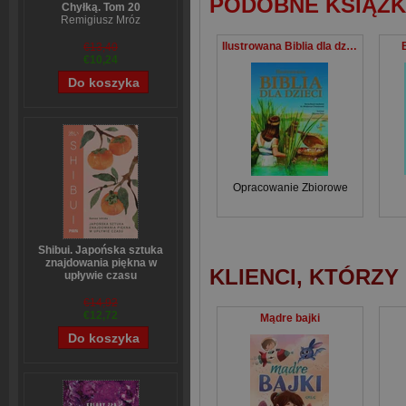
PODOBNE KSIĄŻK
Chyłką. Tom 20
Remigiusz Mróz
Ilustrowana Biblia dla dzieci
€13,40
€10,24
Opracowanie Zbiorowe
Shibui. Japońska sztuka
znajdowania piękna w
KLIENCI, KTÓRZY
upływie czasu
Sanae Ishida
€14,92
€12,72
Mądre bajki