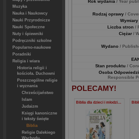
Rok wydania
/ Year pub
Muzyka
Nauka i Naukowcy
Rodzaj oprawy
/ Cove
Nauki Przyrodnicze
Wymiar
Liczba stron
/
Nauki Społeczne
Ciężar
/ 
Nuty i śpiewniki
Podręczniki szkolne
Wydano
/ Publis
Popularno-naukowe
Poradniki
EA
Religia i wiara
Stan produktu
/ Con
Historia religii i
Osoba Odpowiedz
kościoła. Duchowni
Responsible P
Poszczególne religie
i wyznania
POLECAMY!
Chrześcijaństwo
Islam
Biblia dla dzieci i młodzieży
Judaizm
Księgi kanoniczne
i teksty święte
Biblia
Religie Dalekiego
Wschodu.