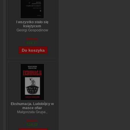
I wszystko stało się
księżycem
Georgi Gospodinow
€13,90
€11,17
Ekshumacja. Ludobójcy w
masce ofiar
Małgorzata Grupa
,
Wojciech Sumliński
€17,64
€14,16