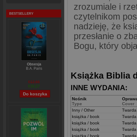
zrozumiale i rz
BESTSELLERY
czytelnikom pos
nadzieję, że ks
przesłanie o zb
Bogu, który obja
Obsesja
B.A. Paris
Książka Biblia 
€12,66
INNE WYDANIA:
€10,17
Nośnik
Opraw
Type
Cover
Inny / Other
Twarda
książka / book
Twarda
książka / book
Twarda
książka / book
Twarda
książka / book
Twarda