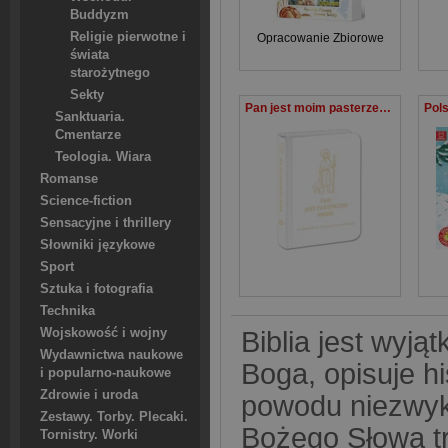
Buddyzm
Religie pierwotne i
Opracowanie Zbiorowe
świata
starożytnego
Sekty
Pan jest moim pasterzem oprawa biała Modlitewnik do Pierwszej Komunii Świętej
Sanktuaria.
Cmentarze
Teologia. Wiara
Romanse
Science-fiction
Sensacyjne i thrillery
Słowniki językowe
Sport
Sztuka i fotografia
Technika
Wojskowość i wojny
Biblia jest wyją
Wydawnictwa naukowe
Boga, opisuje hi
i popularno-naukowe
Zdrowie i uroda
powodu niezwykl
Zestawy. Torby. Plecaki.
Bożego Słowa tr
Tornistry. Worki