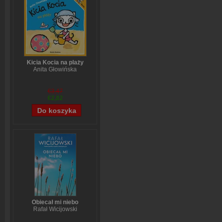
Kicia Kocia na plaży
Anita Głowińska
€3,47
€2,82
Obiecał mi niebo
Rafał Wicijowski