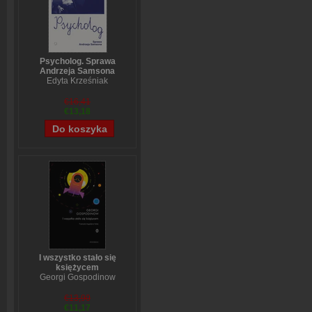
Psycholog. Sprawa
Andrzeja Samsona
Edyta Krześniak
€16,41
€13,18
I wszystko stało się
księżycem
Georgi Gospodinow
€13,90
€11,17