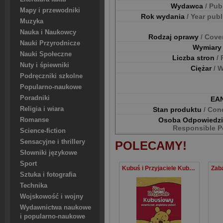
Wydawca
/ Pub
Mapy i przewodniki
Rok wydania
/ Year pub
Muzyka
Nauka i Naukowcy
Rodzaj oprawy
/ Cove
Nauki Przyrodnicze
Wymiar
Nauki Społeczne
Liczba stron
/
Nuty i śpiewniki
Ciężar
/ 
Podręczniki szkolne
Popularno-naukowe
Poradniki
EA
Stan produktu
/ Con
Religia i wiara
Osoba Odpowiedz
Romanse
Responsible P
Science-fiction
Sensacyjne i thrillery
POLECAMY!
Słowniki językowe
Sport
Kubuś i Przyjaciele Kubusiowy słowniczek angielsko-polski
Sztuka i fotografia
Technika
Wojskowość i wojny
Wydawnictwa naukowe
i popularno-naukowe