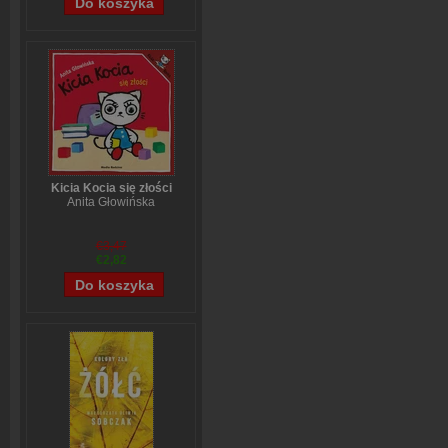
Kicia Kocia się złości
Anita Głowińska
€3,47
€2,82