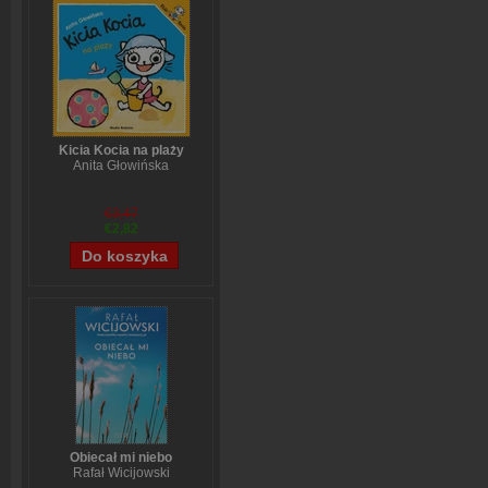
Kicia Kocia na plaży
Anita Głowińska
€3,47
€2,82
Obiecał mi niebo
Rafał Wicijowski