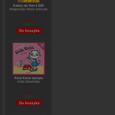
Kolory zła Tom 4 Żółć
Małgorzata Oliwia Sobczak
€12,68
€10,19
Kicia Kocia sprząta
Anita Głowińska
€3,47
€2,82