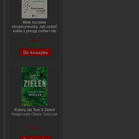
Małe życiowe
eksperymenty. Jak radzić
sobie z presją celów i nie
bać się zmian
Anne-Laure LeCunff
€15,75
€13,89
Kolory zła Tom 6 Zieleń
Małgorzata Oliwia Sobczak
€13,92
€11,19