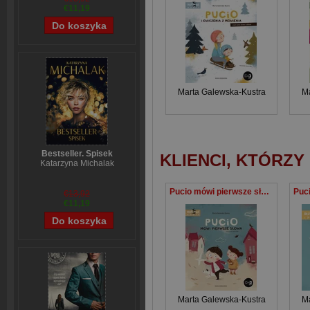
€11,19
Marta Galewska-Kustra
Ma
Bestseller. Spisek
KLIENCI, KTÓRZY
Katarzyna Michalak
Pucio mówi pierwsze słowa
€13,92
€11,19
Marta Galewska-Kustra
Ma