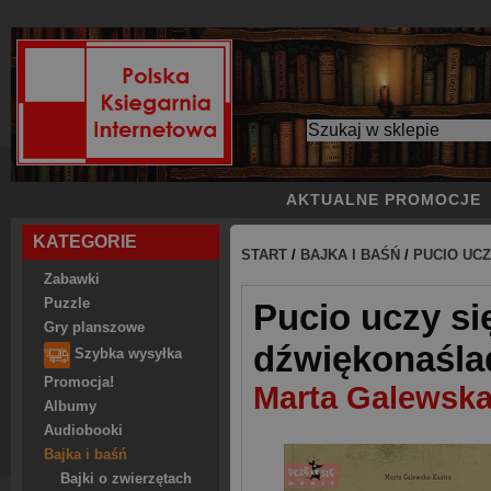
AKTUALNE PROMOCJE
KATEGORIE
START
/
BAJKA I BAŚŃ
/
PUCIO UC
Zabawki
Puzzle
Pucio uczy s
Gry planszowe
dźwiękonaśla
Szybka wysyłka
Promocja!
Marta Galewska
Albumy
Audiobooki
Bajka i baśń
Bajki o zwierzętach