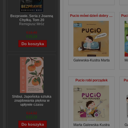
Pucio mówi dzień dobry wyd. 2022
Bezprawie. Seria z Joanną
Chyłką. Tom 20
Remigiusz Mróz
€13,40
€10,24
Galewska-Kustra Marta
Ma
Pucio robi porządek
Pu
Shibui. Japońska sztuka
znajdowania piękna w
upływie czasu
Sanae Ishida
€14,92
€12,72
Marta Galewska-Kustra
Ga