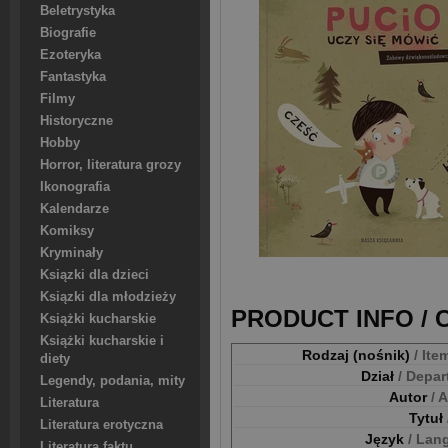
Beletrystyka
Biografie
Ezoteryka
Fantastyka
Filmy
Historyczne
Hobby
Horror, literatura grozy
Ikonografia
Kalendarze
Komiksy
Kryminały
Ksiązki dla dzieci
Ksiązki dla młodzieży
PRODUCT INFO /
Książki kucharskie
Książki kucharskie i
Rodzaj (nośnik)
/ Ite
diety
Dział
/ Depa
Legendy, podania, mity
Autor
/ 
Literatura
Tytuł
Literatura erotyczna
Język
/ Lan
Literatura faktu