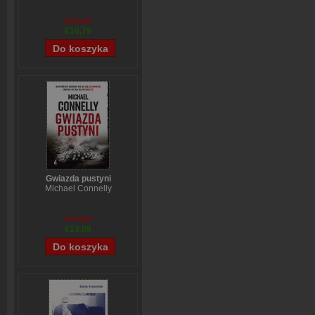
€13,43
€10,79
Gwiazda pustyni
Michael Connelly
€13,90
€13,08