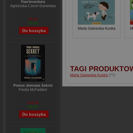
Fuerteventura
Agnieszka Czech-Danielska
€8,94
€6,59
Marta Galewska-Kustra
M
TAGI PRODUKTO
Marta Galewska-Kustra
(77)
Pomoc domowa Sekret
Freida McFadden
€12,16
€9,18