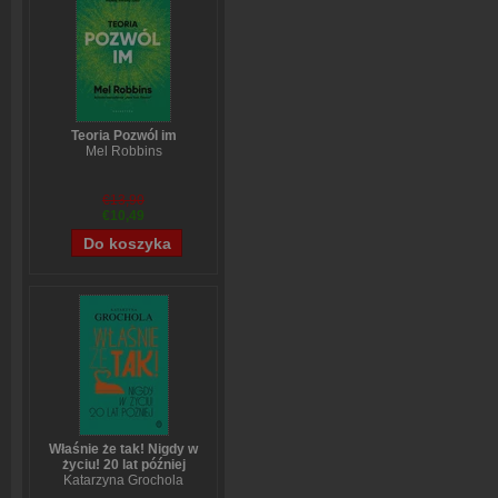
Teoria Pozwól im
Mel Robbins
€13,90
€10,49
Właśnie że tak! Nigdy w
życiu! 20 lat później
Katarzyna Grochola