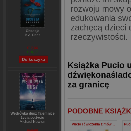
rozwoju mowy o
edukowania swo
zachęcą dzieci 
Obsesja
rzeczywistości.
B.A. Paris
€12,66
€10,17
Książka Pucio 
dźwiękonaślado
za granicę
PODOBNE KSIĄŻK
Wędrówka dusz Tajemnice
życia po życiu
Michael Newton
Pucio i ćwiczenia z mówienia, czyli nowe słowa i zdania
€13,92