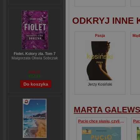
ODKRYJ INNE 
Pasja
Fiolet. Kolory zła. Tom 7
Małgorzata Oliwia Sobczak
€15,17
€12,18
Jerzy Kosiński
MARTA GALEWS
Pucio chce siusiu, czyli pożegnanie pieluszki