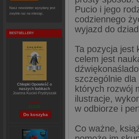
Pucio i jego rod
Nasz newsletter wysyłany jest
zwykle raz na miesiąc.
codziennego życ
wyjazd do dzia
BESTSELLERY
Ta pozycja jest 
celem jest nau
dźwiękonaślado
szczególnie dla 
Chłopki Opowieść o
których rozwój 
naszych babkach
Joanna Kuciel-Frydryszak
ilustracje, wyk
€16,39
w odbiorze i per
€13,16
Co ważne, książ
pomoże im skupi