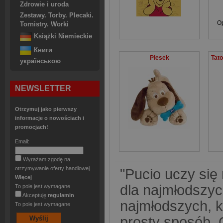
Zdrowie i uroda
Zestawy. Torby. Plecaki.
O
Tornistry. Worki
Książki Niemieckie
Книги
Piesek
українською
NEWSLETTER
Otrzymuj jako pierwszy
informacje o nowościach i
promocjach!
Email:
Wyrażam zgodę na
otrzymywanie oferty handlowej.
"Pucio uczy si
Więcej
dla najmłodszyc
To pole jest wymagane
Akceptuję
regulamin
najmłodszych, k
To pole jest wymagane
prosty sposób. 