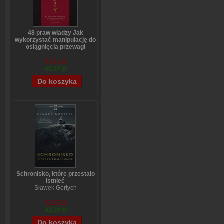
48 praw władzy Jak
wykorzystać manipulację do
osiągnięcia przewagi
Robert Greene
59,84 zł
48,07 zł
Schronisko, które przestało
istnieć
Sławek Gortych
52,25 zł
42,00 zł