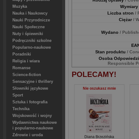
Rodzaj oprawy
/ Cove
Wymiar
Muzyka
Liczba stron
/
Nauka i Naukowcy
Ciężar
/ 
Nauki Przyrodnicze
Nauki Społeczne
Wydano
/ Publis
Nuty i śpiewniki
Podręczniki szkolne
EA
Popularno-naukowe
Stan produktu
/ Con
Poradniki
Osoba Odpowiedz
Religia i wiara
Responsible P
Romanse
POLECAMY!
Science-fiction
Sensacyjne i thrillery
Słowniki językowe
Nie oszukasz mnie
Sport
Sztuka i fotografia
Technika
Wojskowość i wojny
Wydawnictwa naukowe
i popularno-naukowe
Zdrowie i uroda
Diana Brzezińska