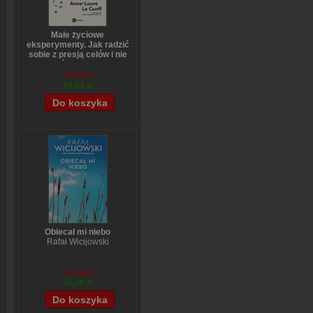
Małe życiowe
eksperymenty. Jak radzić
sobie z presją celów i nie
bać się zmian
Anne-Laure LeCunff
67,69 zł
59,69 zł
Obiecał mi niebo
Rafał Wicijowski
57,70 zł
46,36 zł