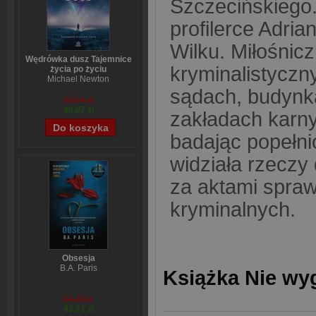
Szczecińskiego. 
profilerce Adria
Wilku. Miłośnic
Wędrówka dusz Tajemnice
kryminalistyczny
życia po życiu
Michael Newton
sądach, budynka
59,84 zł
48,07 zł
zakładach karnyc
badając popełni
widziała rzeczy
za aktami spraw,
kryminalnych.
Obsesja
B.A. Paris
Książka Nie wy
54,39 zł
43,71 zł