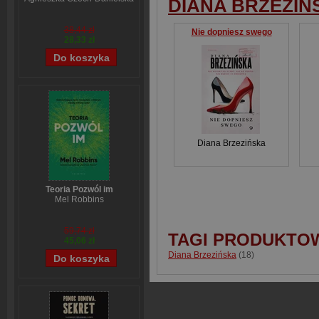
DIANA BRZEZIŃ
38,44 zł
Nie dopniesz swego
28,33 zł
Diana Brzezińska
Teoria Pozwól im
Mel Robbins
59,74 zł
TAGI PRODUKTO
45,06 zł
Diana Brzezińska
(18)