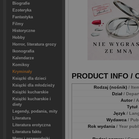
Biografie
Ezoteryka
Fantastyka
Filmy
Historyczne
Hobby
Horror, literatura grozy
Ikonografia
Kalendarze
Komiksy
Kryminały
PRODUCT INFO /
Ksiązki dla dzieci
Ksiązki dla młodzieży
Rodzaj (nośnik)
/ Ite
Książki kucharskie
Dział
/ Depa
Książki kucharskie i
Autor
/ 
diety
Tytuł
Legendy, podania, mity
Język
/ Lan
Literatura
Wydawca
/ Pub
Literatura erotyczna
Rok wydania
/ Year pub
Literatura faktu
Mapy i przewodniki