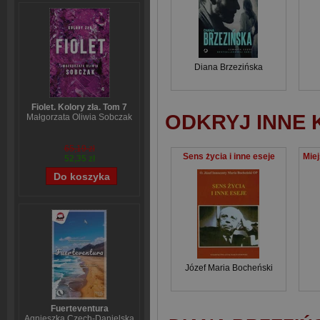
Diana Brzezińska
Fiolet. Kolory zła. Tom 7
ODKRYJ INNE 
Małgorzata Oliwia Sobczak
65,19 zł
Sens życia i inne eseje
52,35 zł
Józef Maria Bocheński
Fuerteventura
Agnieszka Czech-Danielska