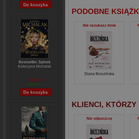
PODOBNE KSIĄŻK
Nie oszukasz mnie
Bestseller. Spisek
Katarzyna Michalak
Diana Brzezińska
59,84 zł
48,07 zł
KLIENCI, KTÓRZY
Nie odpuszczę