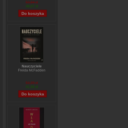
59,84 zł
48,07 zł
Nauczyciele
Freida McFadden
54,39 zł
41,58 zł