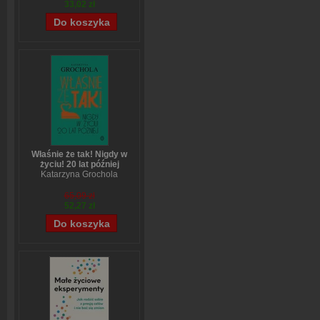
33,02 zł
Właśnie że tak! Nigdy w
życiu! 20 lat później
Katarzyna Grochola
65,09 zł
52,27 zł