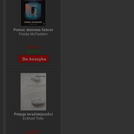
Pomoc domowa Sekret
Freida McFadden
52,25 zł
39,44 zł
Potęga teraźniejszości
Eckhart Tolle
43,69 zł