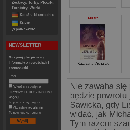
Zestawy. Torby. Plecaki.
Tornistry. Worki
Książki Niemieckie
Mistrz
Книги
українською
NEWSLETTER
Otrzymuj jako pierwszy
informacje o nowościach i
Katarzyna Michalak
promocjach!
Email:
Nie zawaha się 
Wyrażam zgodę na
otrzymywanie oferty handlowej.
będzie powrotu 
Więcej
Sawicka, gdy Li
To pole jest wymagane
Akceptuję
regulamin
widać, jak Micha
To pole jest wymagane
Tym razem szant