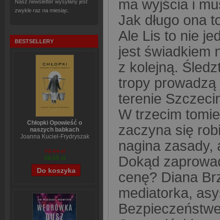
ma wyjścia i mu
Nasz newsletter wysyłany jest
zwykle raz na miesiąc.
Jak długo ona 
Ale Lis to nie j
BESTSELLERY
jest świadkiem 
z kolejną. Śledz
tropy prowadzą 
terenie Szczec
W trzecim tomie 
Chłopki Opowieść o
zaczyna się rob
naszych babkach
Joanna Kuciel-Frydryszak
nagina zasady, 
70,44 zł
Dokąd zaprowad
56,55 zł
cenę? Diana Brz
mediatorka, asy
Bezpieczeństwe