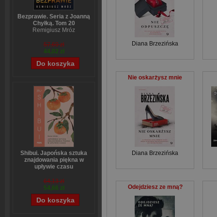
Bezprawie. Seria z Joanną
Chyłką. Tom 20
Remigiusz Mróz
Diana Brzezińska
57,60 zł
44,02 zł
Nie oskarżysz mnie
Diana Brzezińska
Shibui. Japońska sztuka
znajdowania piękna w
upływie czasu
Sanae Ishida
64,13 zł
Odejdziesz ze mną?
54,66 zł