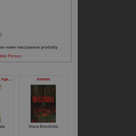
)
nie nowe nieużywane produkty
ible Person
Grzech zaniechania Agata Górska i Sławek Tomczyk -Tom 5
Anonim
ala
Diana Brzezińska