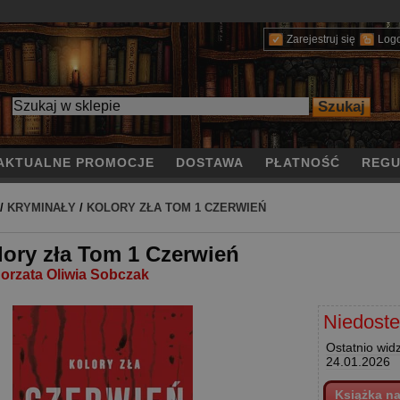
Zarejestruj się
Log
AKTUALNE PROMOCJE
DOSTAWA
PŁATNOŚĆ
REGU
/
KRYMINAŁY
/
KOLORY ZŁA TOM 1 CZERWIEŃ
lory zła Tom 1 Czerwień
orzata Oliwia Sobczak
Niedost
Ostatnio wid
24.01.2026
Książka n