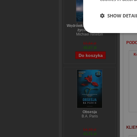
Noś
Typ
SHOW DETAI
ksią
Wędrówka dusz Tajemnice
życia po życiu
Michael Newton
PODO
59,84 zł
48,07 zł
K
Obsesja
B.A. Paris
KLIE
54,39 zł
43,71 zł