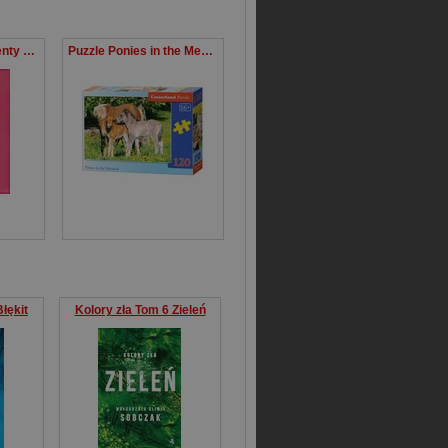
Okładka na dokumenty ucznia pionowa różowa
Puzzle Ponies in the Meadow 120
łękit
Kolory zła Tom 6 Zieleń