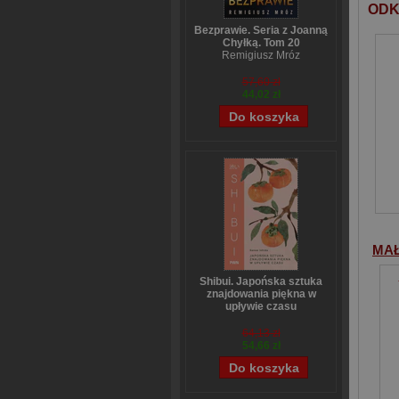
ODK
Bezprawie. Seria z Joanną
Chyłką. Tom 20
Remigiusz Mróz
57,60 zł
44,02 zł
MAŁ
Shibui. Japońska sztuka
znajdowania piękna w
upływie czasu
Sanae Ishida
64,13 zł
54,66 zł