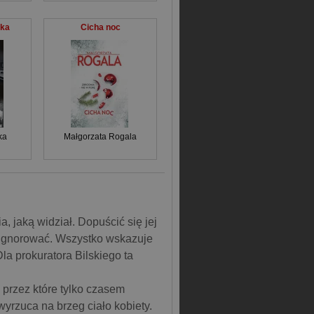
tka
Cicha noc
ka
Małgorzata Rogala
, jaką widział. Dopuścić się jej
zignorować. Wszystko wskazuje
Dla prokuratora Bilskiego ta
 przez które tylko czasem
yrzuca na brzeg ciało kobiety.