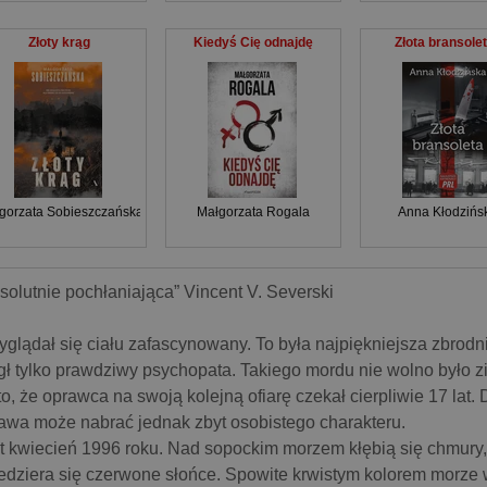
Złoty krąg
Kiedyś Cię odnajdę
Złota bransole
gorzata Sobieszczańska
Małgorzata Rogala
Anna Kłodzińs
solutnie pochłaniająca” Vincent V. Severski
yglądał się ciału zafascynowany. To była najpiękniejsza zbrodnia
ł tylko prawdziwy psychopata. Takiego mordu nie wolno było 
to, że oprawca na swoją kolejną ofiarę czekał cierpliwie 17 lat. 
awa może nabrać jednak zbyt osobistego charakteru.
t kwiecień 1996 roku. Nad sopockim morzem kłębią się chmury,
edziera się czerwone słońce. Spowite krwistym kolorem morze w