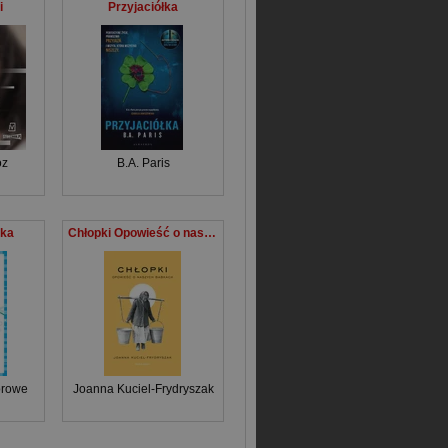
i
Przyjaciółka
óz
B.A. Paris
tka
Chłopki Opowieść o naszych babkach
orowe
Joanna Kuciel-Frydryszak