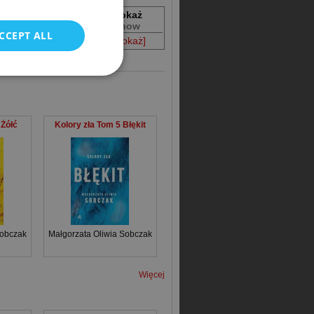
Dostępność
Pokaż
Availability
Show
CCEPT ALL
Dostępna
[pokaż]
 Żółć
Kolory zła Tom 5 Błękit
Sobczak
Małgorzata Oliwia Sobczak
Więcej