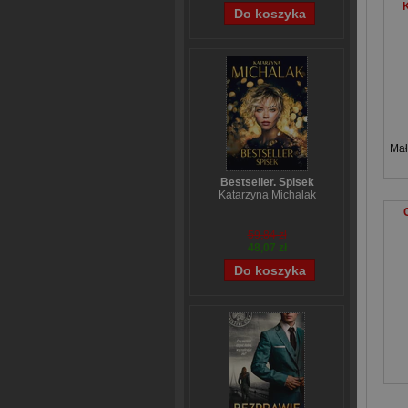
K
Mał
Bestseller. Spisek
Katarzyna Michalak
59,84 zł
48,07 zł