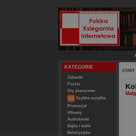
KATEGORIE
START
Zabawki
Puzzle
Ko
Gry planszowe
Małg
Szybka wysyłka
Promocja!
Albumy
Audiobooki
Bajka i baśń
Beletrystyka