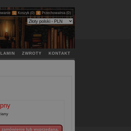
owanie
Koszyk
(0)
Przechowalnia
(0)
LAMIN
ZWROTY
KONTAKT
epny
ziany
a zamówienie lub wyprzedana.