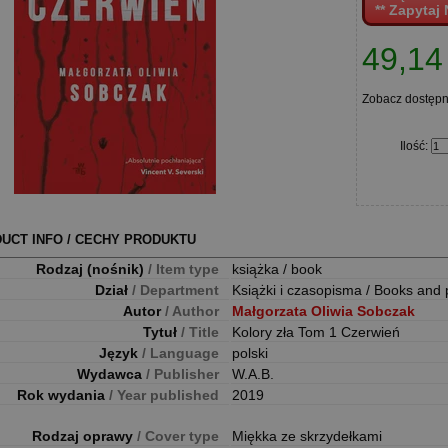
** Zapytaj 
49,14 
Zobacz dostęp
Ilość
:
UCT INFO / CECHY PRODUKTU
Rodzaj (nośnik)
/ Item type
książka / book
Dział
/ Department
Książki i czasopisma / Books and 
Autor
/ Author
Małgorzata Oliwia Sobczak
Tytuł
/ Title
Kolory zła Tom 1 Czerwień
Język
/ Language
polski
Wydawca
/ Publisher
W.A.B.
Rok wydania
/ Year published
2019
Rodzaj oprawy
/ Cover type
Miękka ze skrzydełkami