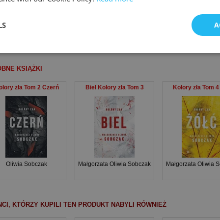
nik
Oprawa
Rok wydania
e
Cover
Year published
LS
A
żka / book
Miękka ze skrzydełkami
2025
BNE KSIĄŻKI
olory zła Tom 2 Czerń
Biel Kolory zła Tom 3
Kolory zła Tom 4
Oliwia Sobczak
Małgorzata Oliwia Sobczak
Małgorzata Oliwia 
NCI, KTÓRZY KUPILI TEN PRODUKT NABYLI RÓWNIEŻ