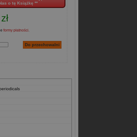
Nas o tę Książkę **
zł
ne
formy płatności
.
periodicals