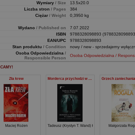
Wymiary
/ Size
13.5x20.0
Liczba stron
/ Pages
384
Ciężar
/ Weight
0,3950 kg
Wydano
/ Published on
7.07.2022
ISBN
9788328098893 (9788328098893
EAN/UPC
9788328098893
Stan produktu
/ Condition
nowy / new - sprzedajemy wyłącz
Osoba Odpowiedzialna
/
Osoba Odpowiedzialna / Respons
Responsible Person
CAMY!
Zła krew
Morderca przychodzi w ciemności
Maciej Rożen
Tadeusz (Krystyn T. Wand) Kostecki
Małgorzata Rog