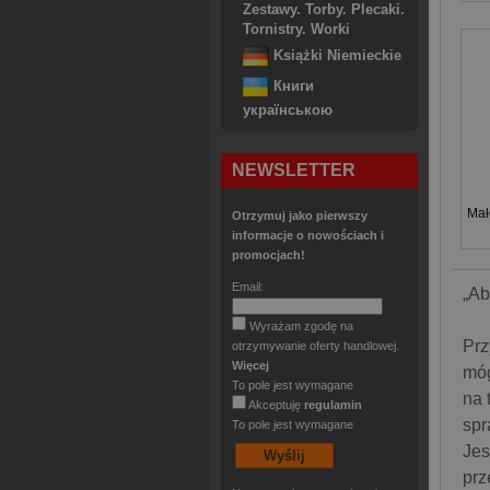
Zestawy. Torby. Plecaki.
Tornistry. Worki
Książki Niemieckie
Книги
українською
NEWSLETTER
Mał
Otrzymuj jako pierwszy
informacje o nowościach i
promocjach!
Email:
„Ab
Wyrażam zgodę na
Prz
otrzymywanie oferty handlowej.
Więcej
móg
To pole jest wymagane
na 
Akceptuję
regulamin
spr
To pole jest wymagane
Jes
prz