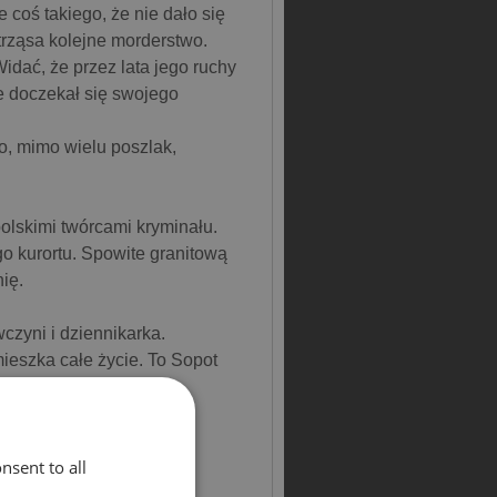
 coś takiego, że nie dało się
trząsa kolejne morderstwo.
dać, że przez lata jego ruchy
e doczekał się swojego
o, mimo wielu poszlak,
olskimi twórcami kryminału.
o kurortu. Spowite granitową
ię.
czyni i dziennikarka.
mieszka całe życie. To Sopot
nsent to all