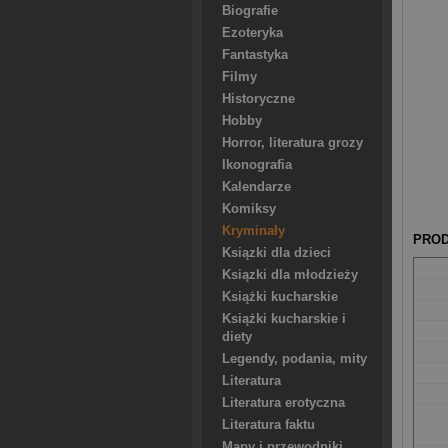
Biografie
Ezoteryka
Fantastyka
Filmy
Historyczne
Hobby
Horror, literatura grozy
Ikonografia
Kalendarze
Komiksy
Kryminały
PROD
Ksiązki dla dzieci
Ksiązki dla młodzieży
Książki kucharskie
Książki kucharskie i
diety
Legendy, podania, mity
Literatura
Literatura erotyczna
Literatura faktu
Mapy i przewodniki