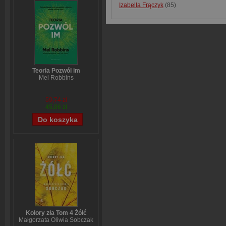
Izabella Frączyk
(85)
Teoria Pozwól im
Mel Robbins
59,74 zł
45,06 zł
Kolory zła Tom 4 Żółć
Małgorzata Oliwia Sobczak