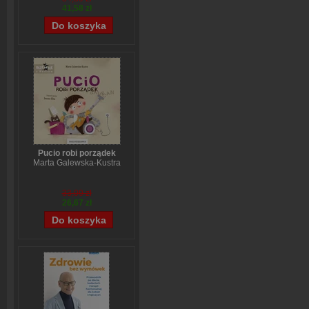
41,58 zł
Pucio robi porządek
Marta Galewska-Kustra
33,09 zł
26,67 zł