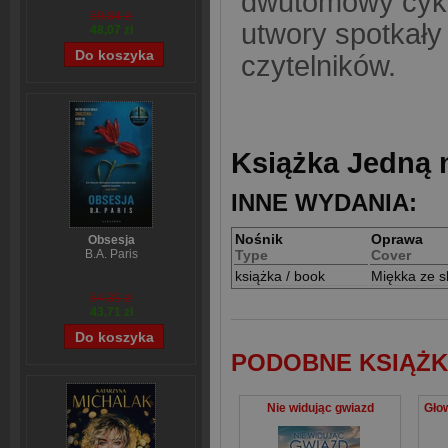
dwutomowy cykl 
59,84 zł
utwory spotkały
48,07 zł
czytelników.
Książka Jedną n
INNE WYDANIA:
Nośnik
Oprawa
Obsesja
Type
Cover
B.A. Paris
książka / book
Miękka ze s
54,39 zł
43,71 zł
PODOBNE KSIĄŻK
Nie widując gwiazd