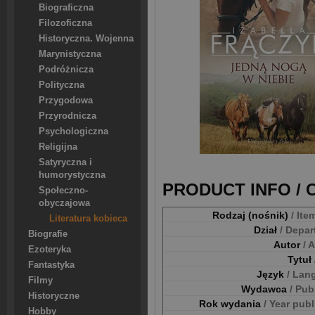
Biograficzna
Filozoficzna
Historyczna. Wojenna
Marynistyczna
Podróżnicza
Polityczna
Przygodowa
Przyrodnicza
Psychologiczna
Religijna
Satyryczna i
humorystyczna
PRODUCT INFO /
Społeczno-
obyczajowa
Rodzaj (nośnik)
/ Ite
Literatura kobieca
Dział
/ Depa
Biografie
Autor
/ 
Ezoteryka
Tytuł
Fantastyka
Język
/ Lan
Filmy
Wydawca
/ Pub
Historyczne
Rok wydania
/ Year pub
Hobby