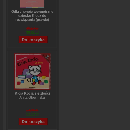
Odkryj swoje wewnętrzne
dziecko Klucz do
rozwiązania (prawie)
wszystkich problemów
Stefanie Stahl
49,14 zł
39,51 zł
Kicia Kocia się złości
Anita Głowińska
14,90 zł
12,12 zł