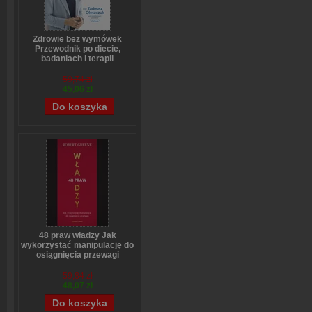
Zdrowie bez wymówek
Przewodnik po diecie,
badaniach i terapii
hormonalnej dla kobiet i
mężczyzn
59,74 zł
Tadeusz Oleszczuk
45,06 zł
48 praw władzy Jak
wykorzystać manipulację do
osiągnięcia przewagi
Robert Greene
59,84 zł
48,07 zł