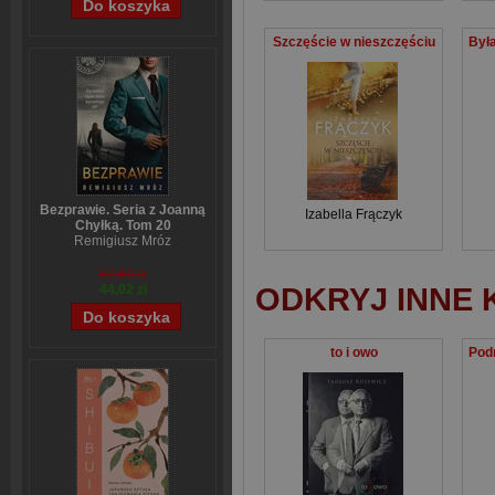
Szczęście w nieszczęściu
Bezprawie. Seria z Joanną
Izabella Frączyk
Chyłką. Tom 20
Remigiusz Mróz
57,60 zł
ODKRYJ INNE 
44,02 zł
to i owo