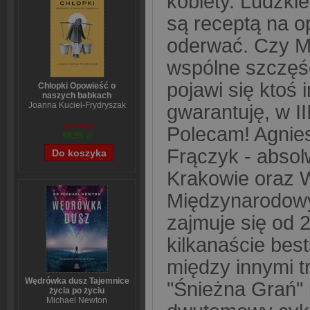
kobiety. Ludzkie
są receptą na o
oderwać. Czy M
wspólne szczęś
pojawi się ktoś
Chłopki Opowieść o
naszych babkach
Joanna Kuciel-Frydryszak
gwarantuję, w II
70,44 zł
Polecam! Agnies
56,55 zł
Frączyk - abso
Krakowie oraz 
Międzynarodow
zajmuje się od 
kilkanaście bes
między innymi tr
Wędrówka dusz Tajemnice
"Śnieżna Grań" 
życia po życiu
Michael Newton