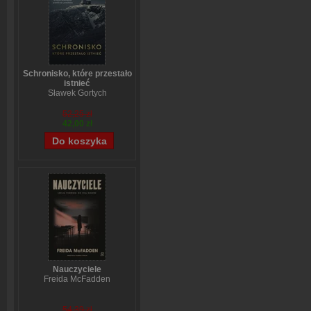
Schronisko, które przestało
istnieć
Sławek Gortych
52,25 zł
42,00 zł
Nauczyciele
Freida McFadden
54,39 zł