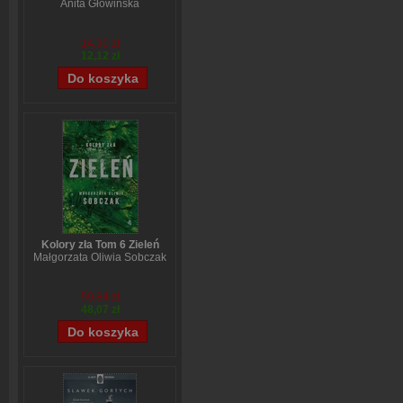
Anita Głowińska
14,90 zł
12,12 zł
Kolory zła Tom 6 Zieleń
Małgorzata Oliwia Sobczak
59,84 zł
48,07 zł