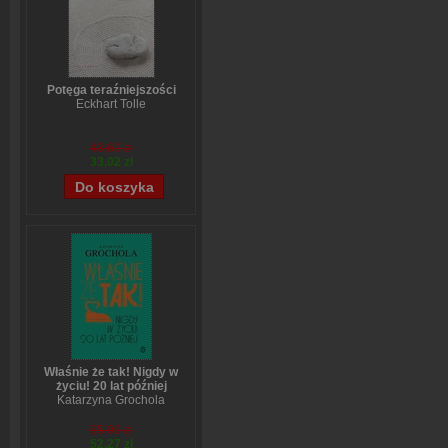
Potęga teraźniejszości
Eckhart Tolle
43,69 zł
33,02 zł
Właśnie że tak! Nigdy w
życiu! 20 lat później
Katarzyna Grochola
65,09 zł
52,27 zł