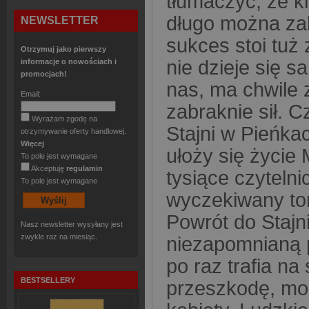
tłumaczyć, że k
długo można zak
NEWSLETTER
sukces stoi tuż z
Otrzymuj jako pierwszy
nie dzieje się 
informacje o nowościach i
promocjach!
nas, ma chwile z
Email:
zabraknie sił. 
Wyrażam zgodę na
Stajni w Pieńkac
otrzymywanie oferty handlowej.
Więcej
ułoży się życie
To pole jest wymagane
Akceptuję
regulamin
tysiące czyteln
To pole jest wymagane
wyczekiwany tom
Powrót do Stajn
Nasz newsletter wysyłany jest
zwykle raz na miesiąc.
niezapomnianą p
po raz trafia na
BESTSELLERY
przeszkodę, moż