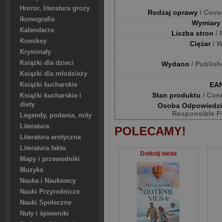
Horror, literatura grozy
Rodzaj oprawy
/ Cove
Ikonografia
Wymiar
Kalendarze
Liczba stron
/
Komiksy
Ciężar
/ 
Kryminały
Ksiązki dla dzieci
Wydano
/ Publis
Ksiązki dla młodzieży
EA
Książki kucharskie
Stan produktu
/ Con
Książki kucharskie i
diety
Osoba Odpowiedz
Responsible P
Legendy, podania, mity
Literatura
POLECAMY!
Literatura erotyczna
Literatura faktu
Dotknij nieba
Mapy i przewodniki
Muzyka
Nauka i Naukowcy
Nauki Przyrodnicze
Nauki Społeczne
Nuty i śpiewniki