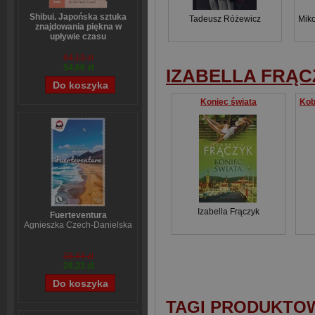
Shibui. Japońska sztuka
Tadeusz Różewicz
Miko
znajdowania piękna w
upływie czasu
Sanae Ishida
64,13 zł
54,66 zł
IZABELLA FRĄC
Koniec świata
Izabella Frączyk
Fuerteventura
Agnieszka Czech-Danielska
38,44 zł
28,33 zł
TAGI PRODUKTO