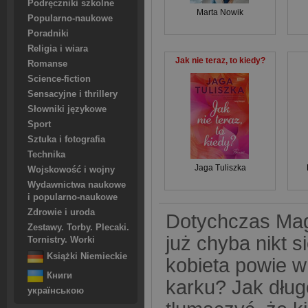
Podręczniki szkolne
Marta Nowik
Popularno-naukowe
Poradniki
Religia i wiara
Jak nie teraz, to kiedy?
Romanse
Science-fiction
Sensacyjne i thrillery
Słowniki językowe
Sport
Sztuka i fotografia
Technika
Jaga Tuliszka
Wojskowość i wojny
Wydawnictwa naukowe
i popularno-naukowe
Zdrowie i uroda
Dotychczas Magd
Zestawy. Torby. Plecaki.
już chyba nikt si
Tornistry. Worki
Książki Niemieckie
kobieta powie 
Книги
karku? Jak dłu
українською