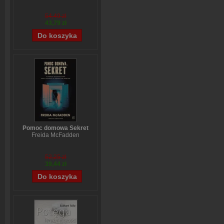
54,49 zł
43,79 zł
Pomoc domowa Sekret
Freida McFadden
52,25 zł
39,44 zł