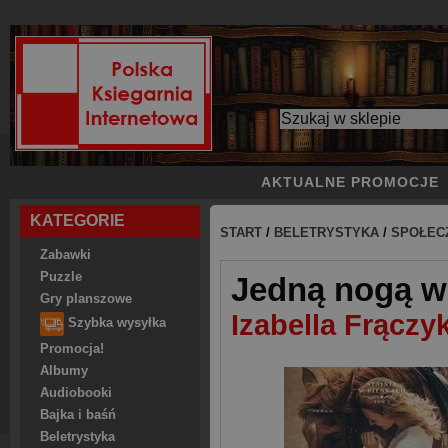
AKTUALNE PROMOCJE
KATEGORIE
START
/
BELETRYSTYKA
/
SPOŁEC
Zabawki
Puzzle
Jedną nogą w
Gry planszowe
Izabella Frączy
Szybka wysyłka
Promocja!
Albumy
Audiobooki
Bajka i baśń
Beletrystyka