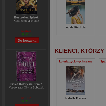
Bestseller. Spisek
Katarzyna Michalak
Agata Piechota
59,84 zł
48,07 zł
KLIENCI, KTÓRZY
Loteria życiowych szans
Fiolet. Kolory zła. Tom 7
Małgorzata Oliwia Sobczak
65,19 zł
Izabella Frączyk
52,35 zł