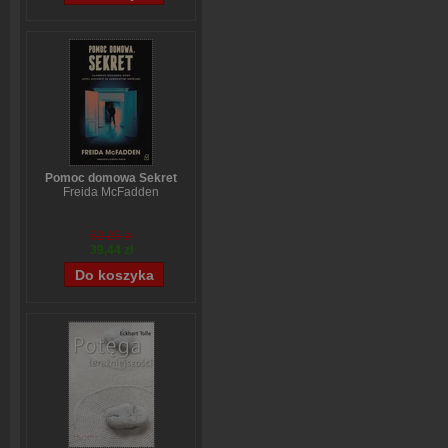
Pomoc domowa Sekret
Freida McFadden
52,25 zł
39,44 zł