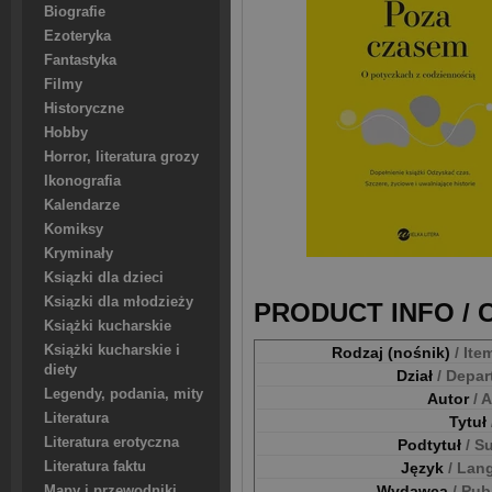
Biografie
Ezoteryka
Fantastyka
Filmy
Historyczne
Hobby
Horror, literatura grozy
Ikonografia
Kalendarze
Komiksy
Kryminały
Ksiązki dla dzieci
Ksiązki dla młodzieży
PRODUCT INFO /
Książki kucharskie
Książki kucharskie i
Rodzaj (nośnik)
/ Ite
diety
Dział
/ Depa
Legendy, podania, mity
Autor
/ 
Literatura
Tytuł
Literatura erotyczna
Podtytuł
/ S
Literatura faktu
Język
/ Lan
Wydawca
/ Pub
Mapy i przewodniki