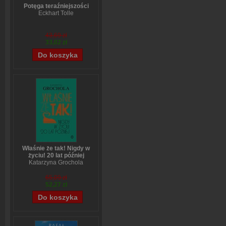
Potęga teraźniejszości
Eckhart Tolle
43,69 zł
33,02 zł
Właśnie że tak! Nigdy w
życiu! 20 lat później
Katarzyna Grochola
65,09 zł
52,27 zł