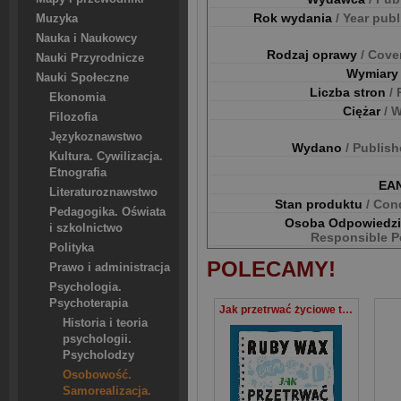
Rok wydania
/ Year pub
Muzyka
Nauka i Naukowcy
Rodzaj oprawy
/ Cove
Nauki Przyrodnicze
Wymiar
Nauki Społeczne
Liczba stron
/
Ekonomia
Ciężar
/ 
Filozofia
Językoznawstwo
Wydano
/ Publis
Kultura. Cywilizacja.
Etnografia
EA
Literaturoznawstwo
Stan produktu
/ Con
Pedagogika. Oświata
Osoba Odpowiedz
i szkolnictwo
Responsible P
Polityka
POLECAMY!
Prawo i administracja
Psychologia.
Psychoterapia
Jak przetrwać życiowe trudności #mindfulness
Historia i teoria
psychologii.
Psycholodzy
Osobowość.
Samorealizacja.