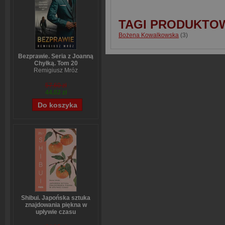
TAGI PRODUKTO
Bożena Kowalkowska
(3)
Bezprawie. Seria z Joanną
Chyłką. Tom 20
Remigiusz Mróz
57,60 zł
44,02 zł
Shibui. Japońska sztuka
znajdowania piękna w
upływie czasu
Sanae Ishida