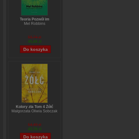
Teoria Pozwól im
Mel Robbins
59,74 zł
45,06 zł
Kolory zła Tom 4 Żółć
Małgorzata Oliwia Sobczak
54,49 zł
43,79 zł