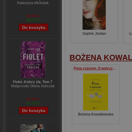
Katarzyna Michalak
59,84 zł
48,07 zł
Sophie Jordan
L
BOŻENA KOWA
Poza czasem. O potyczkach z codziennością
Fiolet. Kolory zła. Tom 7
Małgorzata Oliwia Sobczak
65,19 zł
52,35 zł
Bożena Kowalkowska