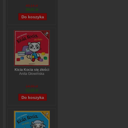
wszystkich problemów
Stefanie Stahl
49,14 zł
39,51 zł
Kicia Kocia się złości
Anita Głowińska
14,90 zł
12,12 zł