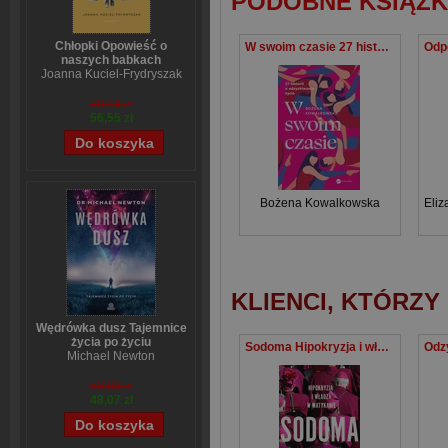
PODOBNE KSIĄŻK
Chłopki Opowieść o
W swoim czasie 27 historii o odzyskiwaniu życia
naszych babkach
Joanna Kuciel-Frydryszak
70,44 zł
56,55 zł
Bożena Kowalkowska
Eli
KLIENCI, KTÓRZY
Wędrówka dusz Tajemnice
życia po życiu
Sodoma Hipokryzja i władza w Watykanie
Michael Newton
59,84 zł
48,07 zł