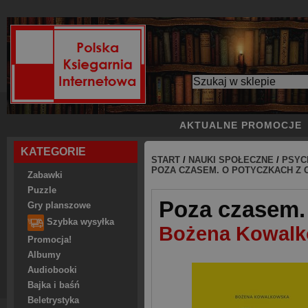
AKTUALNE PROMOCJE
KATEGORIE
START
/
NAUKI SPOŁECZNE
/
PSYC
POZA CZASEM. O POTYCZKACH Z 
Zabawki
Puzzle
Poza czasem.
Gry planszowe
Szybka wysyłka
Bożena Kowal
Promocja!
Albumy
Audiobooki
Bajka i baśń
Beletrystyka