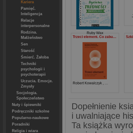
Kariera
Pamięć.
Inteligencja
Relacje
interpersonalne
Rodzina.
Ruby Wax
Trzeci element. Co zaburza nasze związki i jak sobie z tym radzić
Małżeństwo
Sen
Starość
Śmierć. Żałoba
Techniki
psychologii i
psychoterapii
Uczucia. Emocje.
Robert Kowalczyk
,
Magdalena Kusz
Zmysły
Socjologia.
Społeczeństwo
Dopełnienie ksi
Nuty i śpiewniki
Podręczniki szkolne
i uwalniające his
Popularno-naukowe
Ta książka wyro
Poradniki
Religia i wiara