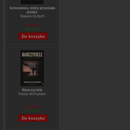
Schronisko, które przestało
istnieć
Sławek Gortych
52,25 zł
42,00 zł
Nauczyciele
Freida McFadden
54,39 zł
41,58 zł