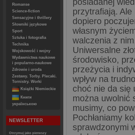
posiadanej wied
Romanse
przytrafiają. Al
Science-fiction
Sensacyjne i thrillery
dopiero poczuj
Słowniki językowe
własnym życiem
Sport
Sztuka i fotografia
walczenia z nim
Technika
Uniwersalne złot
Wojskowość i wojny
środowisko, prz
Wydawnictwa naukowe
i popularno-naukowe
przeżycia i ind
Zdrowie i uroda
Zestawy. Torby. Plecaki.
wpływ na trudno
Tornistry. Worki
choć nie da się
Książki Niemieckie
można uwolnić s
Книги
українською
musimy, co powi
Pochłaniamy kol
NEWSLETTER
sprawdzonymi w
Otrzymuj jako pierwszy