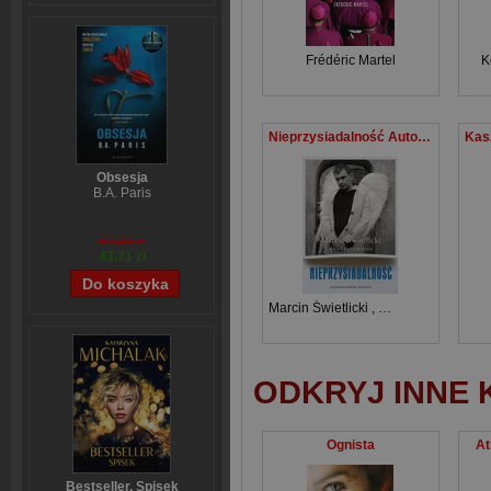
Frédéric Martel
K
Nieprzysiadalność Autobiografia
Obsesja
B.A. Paris
54,39 zł
43,71 zł
Marcin Świetlicki
,
Rafał Księżyk
ODKRYJ INNE 
Ognista
At
Bestseller. Spisek