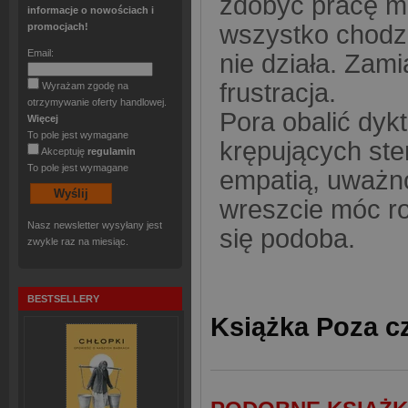
zdobyć pracę ma
informacje o nowościach i
wszystko chodzi
promocjach!
Email:
nie działa. Zami
frustracja.
Wyrażam zgodę na
otrzymywanie oferty handlowej.
Pora obalić dykt
Więcej
To pole jest wymagane
krępujących ste
Akceptuję
regulamin
To pole jest wymagane
empatią, uważno
wreszcie móc rob
Nasz newsletter wysyłany jest
się podoba.
zwykle raz na miesiąc.
BESTSELLERY
Książka Poza c