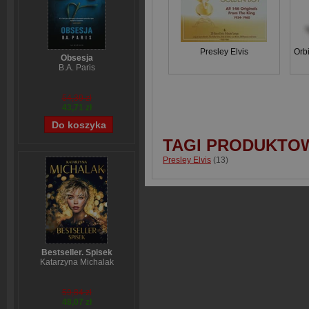
Presley Elvis
Orb
Obsesja
B.A. Paris
54,39 zł
43,71 zł
TAGI PRODUKTO
Presley Elvis
(13)
Bestseller. Spisek
Katarzyna Michalak
59,84 zł
48,07 zł