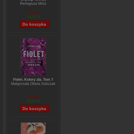
Remigiusz Mróz
57,60 zł
44,02 zł
Fiolet. Kolory zła. Tom 7
Małgorzata Oliwia Sobczak
65,19 zł
52,35 zł