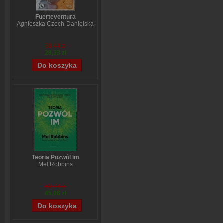
Fuerteventura
Agnieszka Czech-Danielska
38,44 zł
28,33 zł
Teoria Pozwól im
Mel Robbins
59,74 zł
45,06 zł