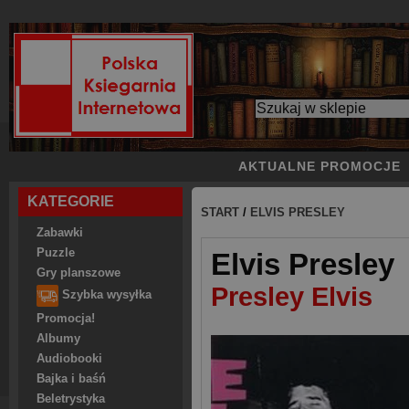
AKTUALNE PROMOCJE
KATEGORIE
START
/
ELVIS PRESLEY
Zabawki
Puzzle
Elvis Presley
Gry planszowe
Presley Elvis
Szybka wysyłka
Promocja!
Albumy
Audiobooki
Bajka i baśń
Beletrystyka