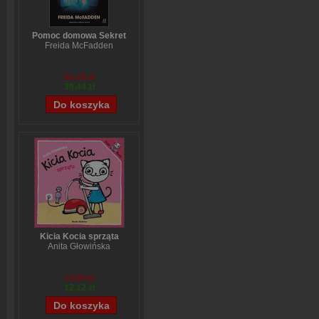
Pomoc domowa Sekret
Freida McFadden
52,25 zł
39,44 zł
Kicia Kocia sprząta
Anita Głowińska
14,90 zł
12,12 zł