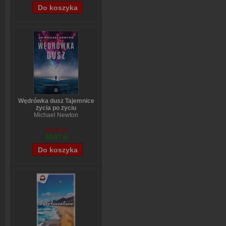
Wędrówka dusz Tajemnice
życia po życiu
Michael Newton
59,84 zł
48,07 zł