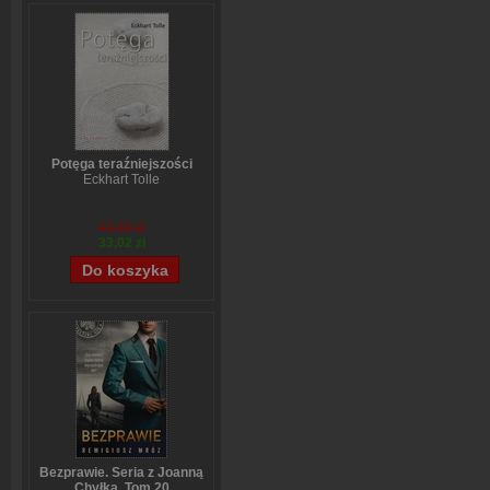
Potęga teraźniejszości
Eckhart Tolle
43,69 zł
33,02 zł
Bezprawie. Seria z Joanną
Chyłką. Tom 20