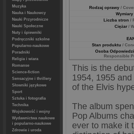
Muzyka
Rodzaj oprawy
/ Cove
Nauka i Naukowcy
Wymiar
Nauki Przyrodnicze
Liczba stron
/
Nauki Społeczne
Ciężar
/ 
Nuty i śpiewniki
EA
Podręczniki szkolne
Stan produktu
/ Con
Popularno-naukowe
Osoba Odpowiedz
Poradniki
Responsible P
Religia i wiara
This is the debu
Romanse
Science-fiction
1954, 1955 and 
Sensacyjne i thrillery
of the Elvis hyp
Słowniki językowe
Sport
Sztuka i fotografia
The album spent
Technika
Wojskowość i wojny
Pop Albums chart
Wydawnictwa naukowe
ever to make it t
i popularno-naukowe
Zdrowie i uroda