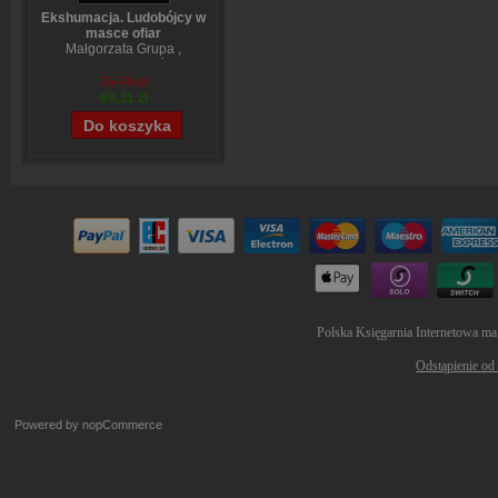
Ekshumacja. Ludobójcy w
masce ofiar
Małgorzata Grupa
,
Wojciech Sumliński
75,79 zł
68,31 zł
Polska Księgarnia Internetowa ma
Odstąpienie od
Powered by
nopCommerce