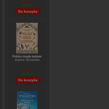
Stefanie Stahl
49,14 zł
39,51 zł
Polska magia ludowa
Joanna Tarnawska
65,19 zł
52,35 zł