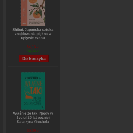
Shibui. Japońska sztuka
znajdowania piękna w
upływie czasu
Sanae Ishida
64,13 zł
54,66 zł
Właśnie że tak! Nigdy w
życiu! 20 lat później
Katarzyna Grochola
65,09 zł