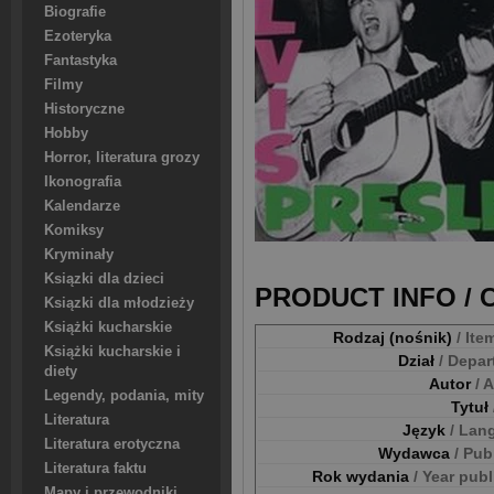
Biografie
Ezoteryka
Fantastyka
Filmy
Historyczne
Hobby
Horror, literatura grozy
Ikonografia
Kalendarze
Komiksy
Kryminały
Ksiązki dla dzieci
PRODUCT INFO /
Ksiązki dla młodzieży
Książki kucharskie
Rodzaj (nośnik)
/ Ite
Książki kucharskie i
Dział
/ Depa
diety
Autor
/ 
Legendy, podania, mity
Tytuł
Literatura
Język
/ Lan
Literatura erotyczna
Wydawca
/ Pub
Literatura faktu
Rok wydania
/ Year pub
Mapy i przewodniki