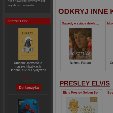
Nasz newsletter wysyłany jest
zwykle raz na miesiąc.
ODKRYJ INNE 
BESTSELLERY
Gawędy o sztuce dzieła, twórcy, mecenasi
Moj
Bożena Fabiani
O
Chłopki Opowieść o
naszych babkach
Joanna Kuciel-Frydryszak
70,44 zł
PRESLEY ELVIS
56,55 zł
Elvis Presley Golden Boy All 146 ofiginals from The King