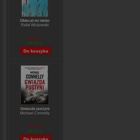
Obiecał mi niebo
Rafał Wicijowski
57,70 zł
46,36 zł
Gwiazda pustyni
Michael Connelly
59,74 zł
56,22 zł