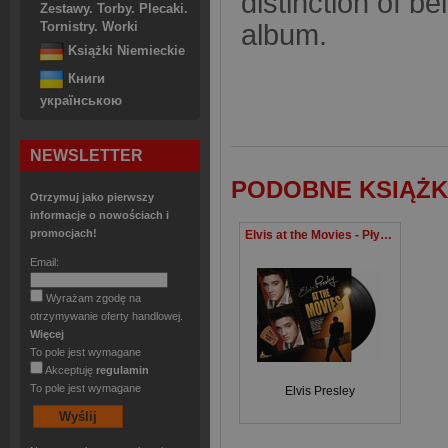
distinction of bei
Zestawy. Torby. Plecaki.
album.
Tornistry. Worki
Książki Niemieckie
Книги
українською
NEWSLETTER
PODOBNE KSIĄŻK
Otrzymuj jako pierwszy
informacje o nowościach i
promocjach!
Elvis at the Movies - Płyta winylowa
Email:
Wyrażam zgodę na
otrzymywanie oferty handlowej.
Więcej
To pole jest wymagane
Akceptuję
regulamin
To pole jest wymagane
Elvis Presley