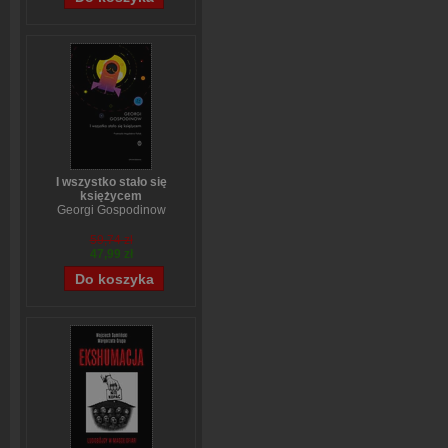
I wszystko stało się
księżycem
Georgi Gospodinow
59,74 zł
47,99 zł