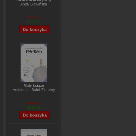
Kicia Kocia na plaży
Anita Głowińska
14,90 zł
12,12 zł
Mały książę
Antoine de Saint-Exupéry
14,89 zł
11,28 zł