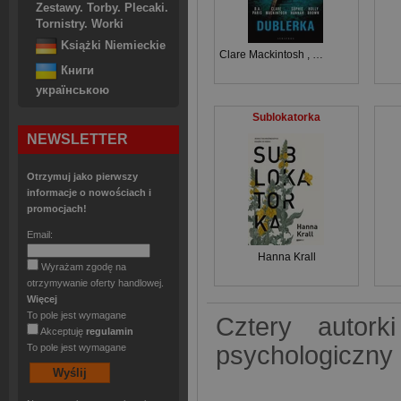
Zestawy. Torby. Plecaki.
Tornistry. Worki
Książki Niemieckie
Clare Mackintosh
,
B.A. Paris
,
Sophi
Книги
українською
Sublokatorka
NEWSLETTER
Otrzymuj jako pierwszy
informacje o nowościach i
promocjach!
Email:
Hanna Krall
Wyrażam zgodę na
otrzymywanie oferty handlowej.
Więcej
To pole jest wymagane
Cztery autorki
Akceptuję
regulamin
psychologiczny 
To pole jest wymagane