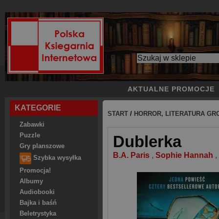
AKTUALNE PROMOCJE
KATEGORIE
START
/
HORROR, LITERATURA GR
Zabawki
Puzzle
Dublerka
Gry planszowe
B.A. Paris
,
Sophie Hannah
,
Szybka wysyłka
Promocja!
Albumy
Audiobooki
Bajka i baśń
Beletrystyka