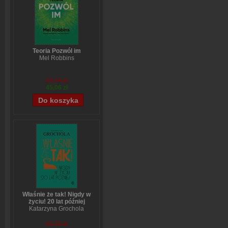
Teoria Pozwól im
Mel Robbins
59,74 zł
45,06 zł
Właśnie że tak! Nigdy w
życiu! 20 lat później
Katarzyna Grochola
65,09 zł