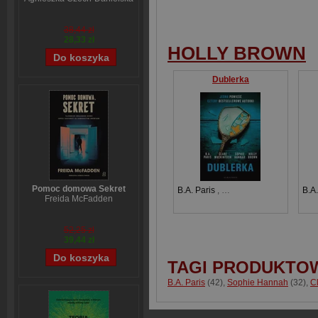
38,44 zł
28,33 zł
HOLLY BROWN
Dublerka
Pomoc domowa Sekret
B.A. Paris
,
Sophie Hannah
,
Holly 
B.A.
Freida McFadden
52,25 zł
39,44 zł
TAGI PRODUKTO
B.A. Paris
(42)
,
Sophie Hannah
(32)
,
C