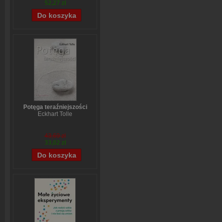
52,27 zł
Potęga teraźniejszości
Eckhart Tolle
43,69 zł
33,02 zł