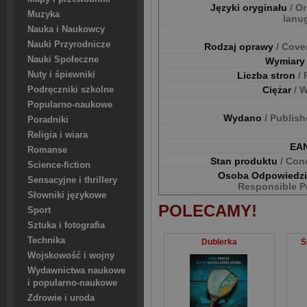
Języki oryginału
/ Or
Muzyka
lanu
Nauka i Naukowcy
Nauki Przyrodnicze
Rodzaj oprawy
/ Cove
Nauki Społeczne
Wymiar
Nuty i śpiewniki
Liczba stron
/
Ciężar
/ 
Podręczniki szkolne
Popularno-naukowe
Wydano
/ Publis
Poradniki
Religia i wiara
EA
Romanse
Stan produktu
/ Con
Science-fiction
Osoba Odpowiedz
Sensacyjne i thrillery
Responsible P
Słowniki językowe
POLECAMY!
Sport
Sztuka i fotografia
Technika
Dublerka
Ś
Wojskowość i wojny
Wydawnictwa naukowe
i popularno-naukowe
Zdrowie i uroda