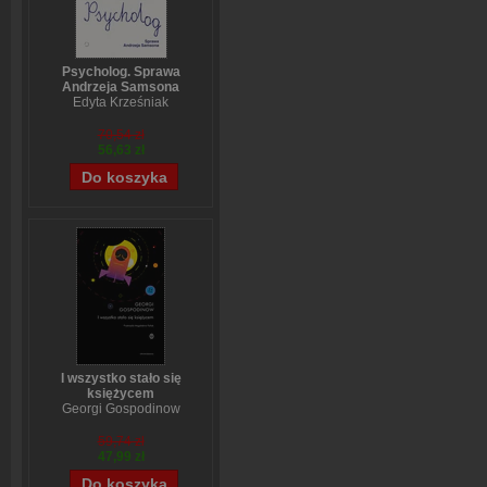
Psycholog. Sprawa
Andrzeja Samsona
Edyta Krześniak
70,54 zł
56,63 zł
I wszystko stało się
księżycem
Georgi Gospodinow
59,74 zł
47,99 zł