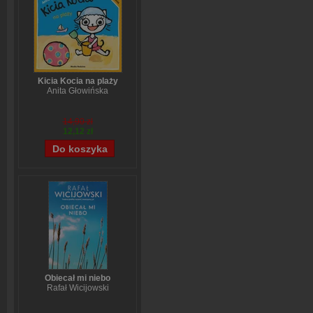
Kicia Kocia na plaży
Anita Głowińska
14,90 zł
12,12 zł
Obiecał mi niebo
Rafał Wicijowski