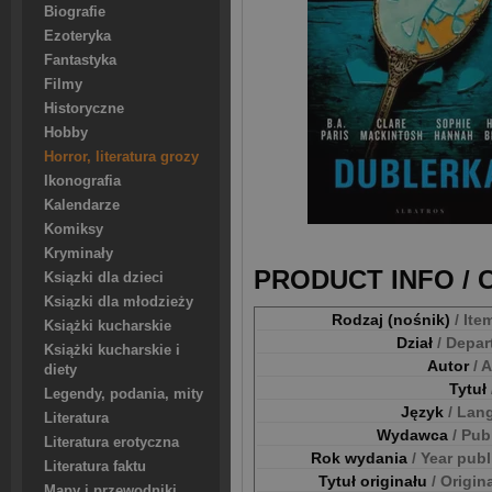
Biografie
Ezoteryka
Fantastyka
Filmy
Historyczne
Hobby
Horror, literatura grozy
Ikonografia
Kalendarze
Komiksy
Kryminały
PRODUCT INFO /
Ksiązki dla dzieci
Ksiązki dla młodzieży
Rodzaj (nośnik)
/ Ite
Książki kucharskie
Dział
/ Depa
Książki kucharskie i
Autor
/ 
diety
Tytuł
Legendy, podania, mity
Język
/ Lan
Literatura
Wydawca
/ Pub
Literatura erotyczna
Rok wydania
/ Year pub
Literatura faktu
Tytuł originału
/ Origina
Mapy i przewodniki