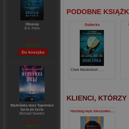
PODOBNE KSIĄŻK
Obsesja
Dublerka
B.A. Paris
54,39 zł
43,71 zł
Clare Mackintosh
,
B.A. Paris
,
Sophi
KLIENCI, KTÓRZY
Wędrówka dusz Tajemnice
życia po życiu
Hashtag wyd. kieszonkowe
Michael Newton
59,84 zł
48,07 zł