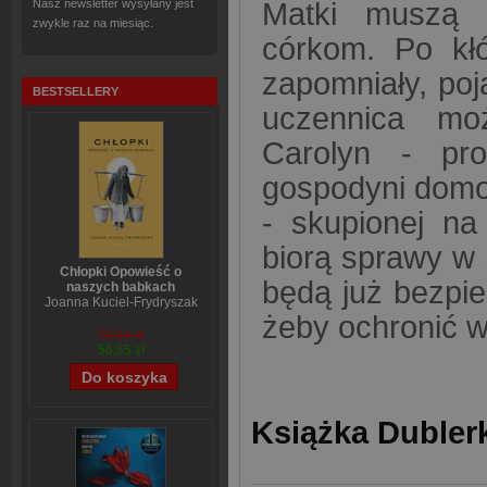
Nasz newsletter wysyłany jest
Matki muszą u
zwykle raz na miesiąc.
córkom. Po kłó
zapomniały, poj
BESTSELLERY
uczennica moż
Carolyn - pro
gospodyni domow
- skupionej na 
biorą sprawy w 
Chłopki Opowieść o
będą już bezpi
naszych babkach
Joanna Kuciel-Frydryszak
żeby ochronić 
70,44 zł
56,55 zł
Książka Dublerk