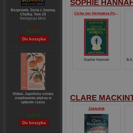
SOPHIE HANNA
Bezprawie. Seria z Joanną
Cicha noc Herkulesa Poirota
Chyłką. Tom 20
Remigiusz Mróz
57,60 zł
44,02 zł
Sophie Hannah
B.A.
Shibui. Japońska sztuka
CLARE MACKIN
znajdowania piękna w
upływie czasu
Sanae Ishida
Zakładnik
64,13 zł
54,66 zł