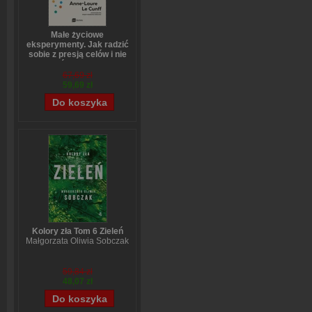
Małe życiowe
eksperymenty. Jak radzić
sobie z presją celów i nie
bać się zmian
Anne-Laure LeCunff
67,69 zł
59,69 zł
Kolory zła Tom 6 Zieleń
Małgorzata Oliwia Sobczak
59,84 zł
48,07 zł