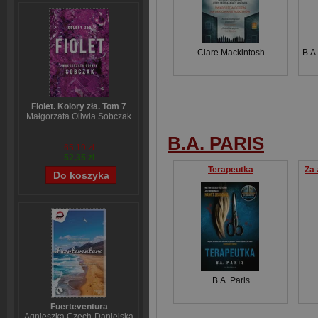
Clare Mackintosh
B.A.
Fiolet. Kolory zła. Tom 7
Małgorzata Oliwia Sobczak
B.A. PARIS
65,19 zł
52,35 zł
Terapeutka
Za 
B.A. Paris
Fuerteventura
Agnieszka Czech-Danielska