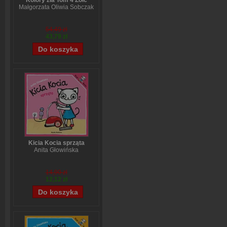
Kolory zła Tom 4 Żółć
Małgorzata Oliwia Sobczak
54,49 zł
43,79 zł
Kicia Kocia sprząta
Anita Głowińska
14,90 zł
12,12 zł