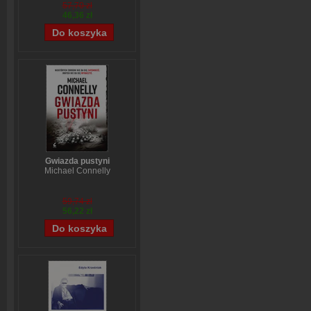
57,70 zł
46,36 zł
Gwiazda pustyni
Michael Connelly
59,74 zł
56,22 zł