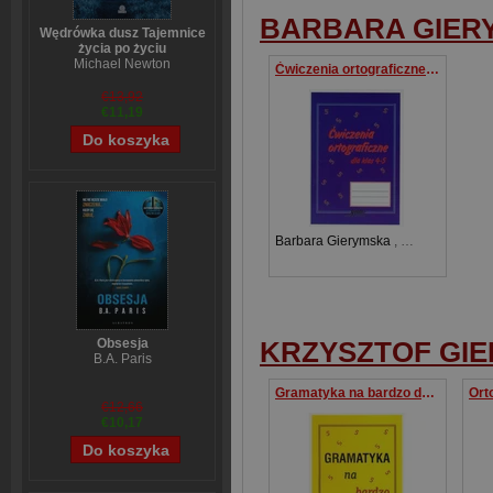
BARBARA GIER
Wędrówka dusz Tajemnice
życia po życiu
Michael Newton
Ćwiczenia ortograficzne dla klas 4-5
€13,92
€11,19
Barbara Gierymska
,
Krzysztof Giery
KRZYSZTOF GIE
Obsesja
B.A. Paris
Gramatyka na bardzo dobry
€12,66
€10,17