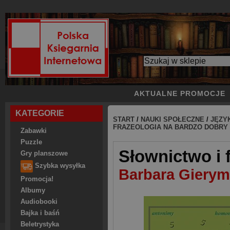
AKTUALNE PROMOCJE
KATEGORIE
START
/
NAUKI SPOŁECZNE
/
JĘZY
FRAZEOLOGIA NA BARDZO DOBRY
Zabawki
Puzzle
Słownictwo i 
Gry planszowe
Szybka wysyłka
Barbara Giery
Promocja!
Albumy
Audiobooki
Bajka i baśń
Beletrystyka