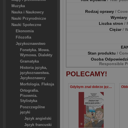
Muzyka
Rodzaj oprawy
/ Cove
Nauka i Naukowcy
Wymiar
Nauki Przyrodnicze
Liczba stron
/
Nauki Społeczne
Ciężar
/ 
Ekonomia
Filozofia
Językoznawstwo
EA
Fonetyka. Mowa.
Stan produktu
/ Con
Wymowa. Dialekty
Osoba Odpowiedz
Gramatyka
Responsible P
Historia języka,
POLECAMY!
językoznawstwa.
Językoznawcy
Morfologia. Fleksja
Gdybym znał dobrze język polski… Wybór tekstów z ćwiczeniami do nauki gramatyki polskiej dla cudzoziemców
Ortografia.
Pisownia.
Stylistyka
Poszczególne
języki
Język angielski
Język francuski