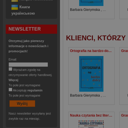
Книги
Barbara Gierymska
,
Krzysztof Giery
українською
NEWSLETTER
KLIENCI, KTÓRZY
Otrzymuj jako pierwszy
informacje o nowościach i
Ortografia na bardzo dobry
promocjach!
Email:
Wyrażam zgodę na
otrzymywanie oferty handlowej.
Więcej
To pole jest wymagane
Akceptuję
regulamin
Barbara Gierymska
,
Krzysztof Giery
To pole jest wymagane
Nasz newsletter wysyłany jest
Nauka czytania bez literowania
zwykle raz na miesiąc.