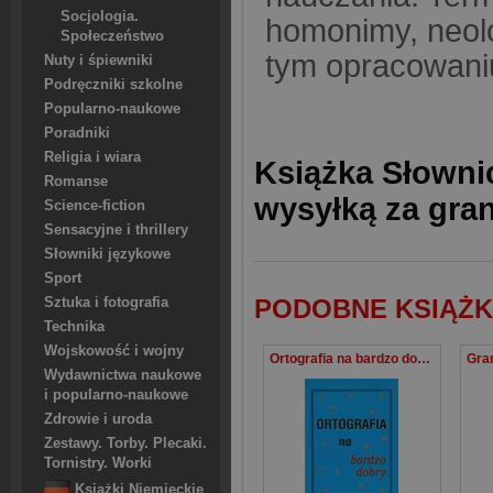
Socjologia.
homonimy, neolo
Społeczeństwo
tym opracowaniu
Nuty i śpiewniki
Podręczniki szkolne
Popularno-naukowe
Poradniki
Religia i wiara
Książka Słownic
Romanse
wysyłką za gra
Science-fiction
Sensacyjne i thrillery
Słowniki językowe
Sport
PODOBNE KSIĄŻK
Sztuka i fotografia
Technika
Wojskowość i wojny
Ortografia na bardzo dobry
Wydawnictwa naukowe
i popularno-naukowe
Zdrowie i uroda
Zestawy. Torby. Plecaki.
Tornistry. Worki
Książki Niemieckie