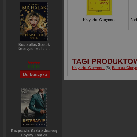
Krzysztof Gierymski
Bar
Bestseller. Spisek
Katarzyna Michalak
TAGI PRODUKTO
€13,92
€11,19
Krzysztof Gierymski
(5)
,
Barbara Giery
Bezprawie. Seria z Joanną
Chyłką. Tom 20