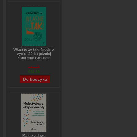
Właśnie że tak! Nigdy w
życiu! 20 lat później
Katarzyna Grochola
€15,15
€12,16
Małe życiowe