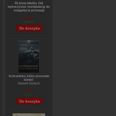
48 praw władzy Jak
wykorzystać manipulację do
osiągnięcia przewagi
Robert Greene
€13,92
€11,19
Schronisko, które przestało
istnieć
Sławek Gortych
€12,16
€9,77