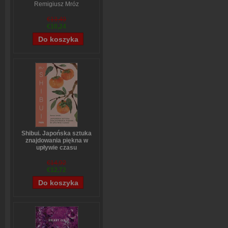
Remigiusz Mróz
€13,40
€10,24
Shibui. Japońska sztuka
znajdowania piękna w
upływie czasu
Sanae Ishida
€14,92
€12,72