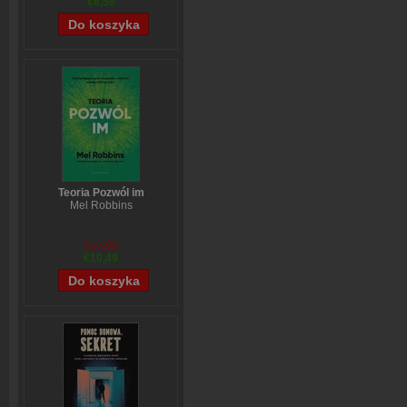
€6,59
Teoria Pozwól im
Mel Robbins
€13,90
€10,49