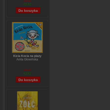
€3,47
€2,82
Kicia Kocia na plaży
Anita Głowińska
€3,47
€2,82