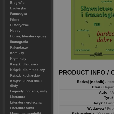
Biografie
Ezoteryka
Fantastyka
Filmy
Historyczne
Hobby
Horror, literatura grozy
Ikonografia
Kalendarze
Komiksy
Kryminały
Ksiązki dla dzieci
Ksiązki dla młodzieży
PRODUCT INFO /
Książki kucharskie
Książki kucharskie i
Rodzaj (nośnik)
/ Ite
diety
Dział
/ Depa
Legendy, podania, mity
Autor
/ 
Literatura
Tytuł
Literatura erotyczna
Język
/ Lan
Literatura faktu
Wydawca
/ Pub
Rok wydania
/ Year pub
Mapy i przewodniki