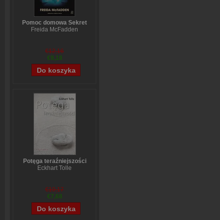
Pomoc domowa Sekret
Freida McFadden
€12,16
€9,18
Potęga teraźniejszości
Eckhart Tolle
€10,17
€7,68