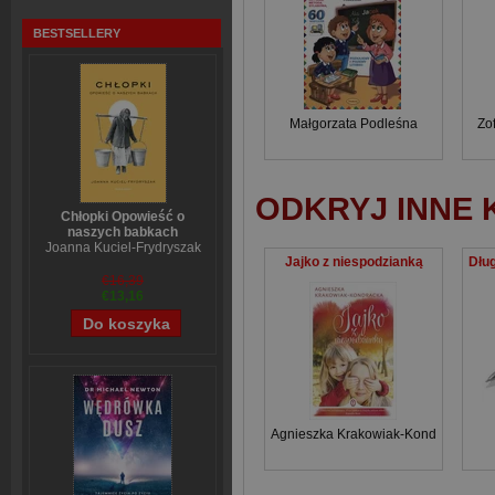
BESTSELLERY
Małgorzata Podleśna
Zo
ODKRYJ INNE 
Chłopki Opowieść o
naszych babkach
Joanna Kuciel-Frydryszak
Jajko z niespodzianką
€16,39
€13,16
Agnieszka Krakowiak-Kondracka