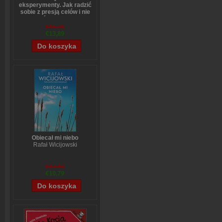
eksperymenty. Jak radzić
sobie z presją celów i nie
bać się zmian
Anne-Laure LeCunff
€15,75
€13,89
Obiecał mi niebo
Rafał Wicijowski
€13,43
€10,79