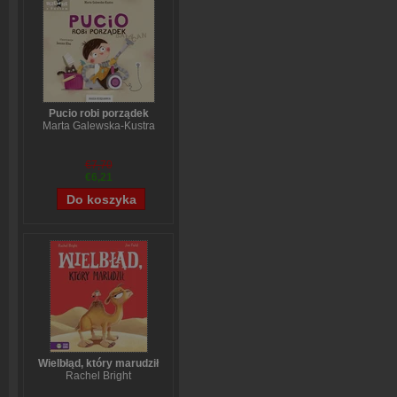
Pucio robi porządek
Marta Galewska-Kustra
€7,70
€6,21
Wielbłąd, który marudził
Rachel Bright