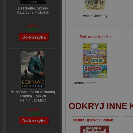
Bestseller. Spisek
Katarzyna Michalak
Anne Goscinny
59,84 zł
48,07 zł
Zrób sobie komiks
Kasiński Piotr
,
Trojanowski Robert
Bezprawie. Seria z Joanną
Chyłką. Tom 20
Remigiusz Mróz
ODKRYJ INNE 
57,60 zł
44,02 zł
Matura Upload 1 Student's Book + 2 CD