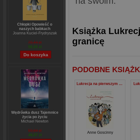
na swoim.
Chłopki Opowieść o
Książka Lukrec
naszych babkach
Joanna Kuciel-Frydryszak
granicę
70,44 zł
56,55 zł
PODOBNE KSIĄŻK
Lukrecja na pierwszym planie
Luk
Wędrówka dusz Tajemnice
życia po życiu
Michael Newton
59,84 zł
Anne Goscinny
48,07 zł