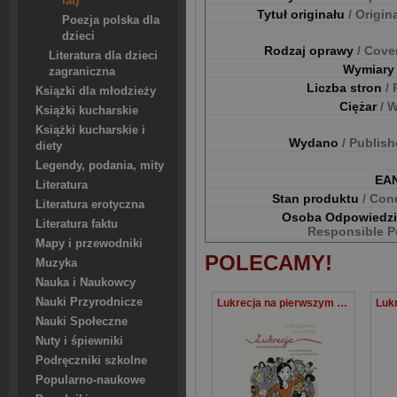
lat)
Tytuł originału
/ Origina
Poezja polska dla
dzieci
Rodzaj oprawy
/ Cove
Literatura dla dzieci
Wymiar
zagraniczna
Liczba stron
/
Ksiązki dla młodzieży
Ciężar
/ 
Książki kucharskie
Książki kucharskie i
Wydano
/ Publis
diety
Legendy, podania, mity
EA
Literatura
Stan produktu
/ Con
Literatura erotyczna
Osoba Odpowiedz
Literatura faktu
Responsible P
Mapy i przewodniki
POLECAMY!
Muzyka
Nauka i Naukowcy
Nauki Przyrodnicze
Lukrecja na pierwszym planie
Lukr
Nauki Społeczne
Nuty i śpiewniki
Podręczniki szkolne
Popularno-naukowe