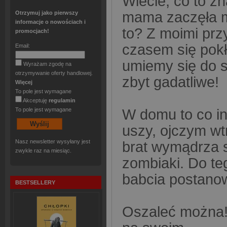
Wiecie, co to zn
mama zaczęła m
Otrzymuj jako pierwszy
informacje o nowościach i
to? Z moimi przy
promocjach!
czasem się pokłó
Email:
umiemy się do s
Wyrażam zgodę na
otrzymywanie oferty handlowej.
zbyt gadatliwe!
Więcej
To pole jest wymagane
Akceptuję
regulamin
To pole jest wymagane
W domu to co i
uszy, ojczym wt
Nasz newsletter wysyłany jest
brat wymądrza s
zwykle raz na miesiąc.
zombiaki. Do t
babcia postanow
BESTSELLERY
Oszaleć można! 