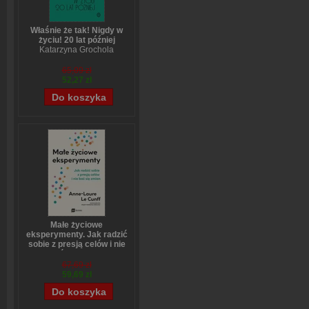
Właśnie że tak! Nigdy w
życiu! 20 lat później
Katarzyna Grochola
65,09 zł
52,27 zł
Małe życiowe
eksperymenty. Jak radzić
sobie z presją celów i nie
bać się zmian
Anne-Laure LeCunff
67,69 zł
59,69 zł