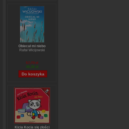
Obiecał mi niebo
Rafał Wicijowski
57,70 zł
46,36 zł
Kicia Kocia się złości