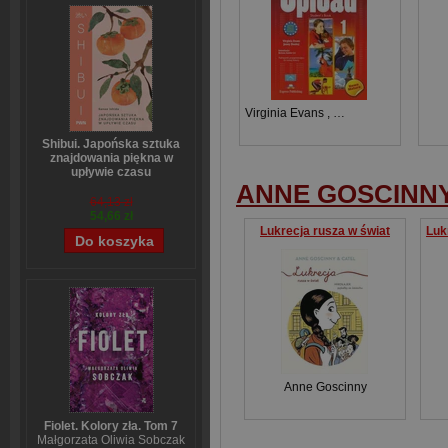
Virginia Evans
,
Jenny Dooley
Shibui. Japońska sztuka
znajdowania piękna w
upływie czasu
ANNE GOSCINN
Sanae Ishida
64,13 zł
54,66 zł
Lukrecja rusza w świat
Anne Goscinny
Fiolet. Kolory zła. Tom 7
Małgorzata Oliwia Sobczak