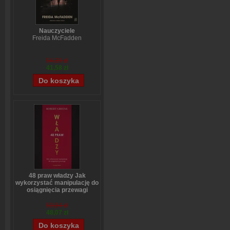
Nauczyciele
Freida McFadden
54,39 zł
41,58 zł
48 praw władzy Jak
wykorzystać manipulację do
osiągnięcia przewagi
Robert Greene
59,84 zł
48,07 zł