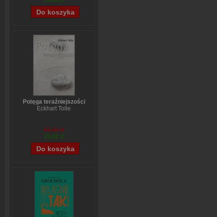
39,44 zł
Potęga teraźniejszości
Eckhart Tolle
43,69 zł
33,02 zł