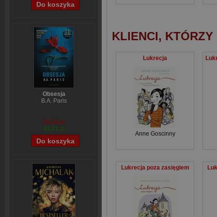
KLIENCI, KTÓRZY
Lukrecja
Obsesja
B.A. Paris
54,39 zł
43,71 zł
Anne Goscinny
Lukrecja poza zasięgiem
Luk