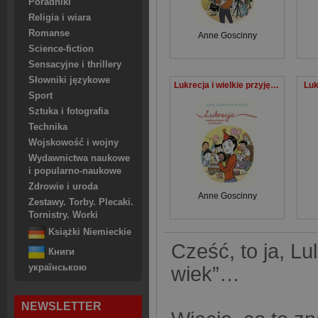
Poradniki
Religia i wiara
Romanse
Anne Goscinny
Science-fiction
Sensacyjne i thrillery
Słowniki językowe
Lukrecja i wielkie przyjęcie urodzinowe
Luk
Sport
Sztuka i fotografia
Technika
Wojskowość i wojny
Wydawnictwa naukowe
i popularno-naukowe
Zdrowie i uroda
Anne Goscinny
Zestawy. Torby. Plecaki.
Tornistry. Worki
Książki Niemieckie
Cześć, to ja, L
Книги
українською
wiek”…
NEWSLETTER