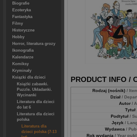
Biografie
Ezoteryka
Fantastyka
Filmy
Historyczne
Hobby
Horror, literatura grozy
Ikonografia
Kalendarze
Komiksy
Kryminały
Ksiązki dla dzieci
PRODUCT INFO /
Książki zabawki.
Puzzle. Układanki.
Rodzaj (nośnik)
/ Ite
Wycinanki
Dział
/ Depa
Literatura dla dzieci
Autor
/ 
do lat 6
Tytuł
Literatura dla dzieci
Podtytuł
/ S
polska
Język
/ Lan
Literatura dla
Wydawca
/ Pub
dzieci polska (7-13
Rok wydania
/ Year pub