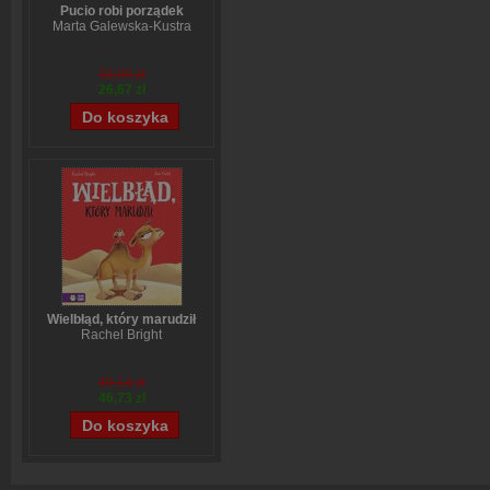
Pucio robi porządek
Marta Galewska-Kustra
33,09 zł
26,67 zł
Wielbłąd, który marudził
Rachel Bright
49,14 zł
46,73 zł