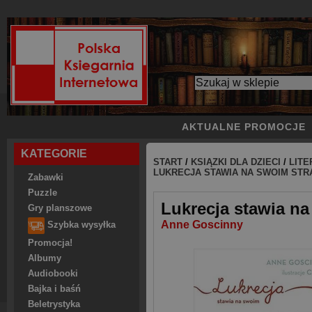
AKTUALNE PROMOCJE
KATEGORIE
START
/
KSIĄZKI DLA DZIECI
/
LITE
LUKRECJA STAWIA NA SWOIM STR
Zabawki
Puzzle
Lukrecja stawia na
Gry planszowe
Anne Goscinny
Szybka wysyłka
Promocja!
Albumy
Audiobooki
Bajka i baśń
Beletrystyka