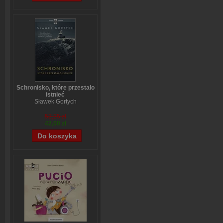
Schronisko, które przestało
istnieć
Sławek Gortych
52,25 zł
42,00 zł