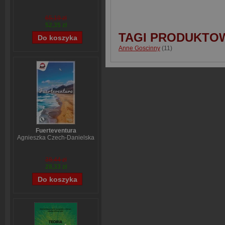
65,19 zł
52,35 zł
TAGI PRODUKTO
Anne Goscinny
(11)
Fuerteventura
Agnieszka Czech-Danielska
38,44 zł
28,33 zł