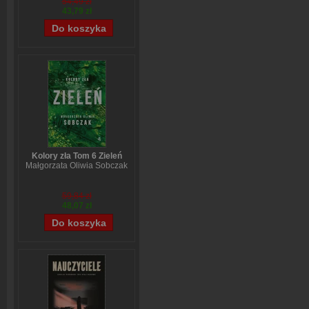
54,49 zł
43,79 zł
Kolory zła Tom 6 Zieleń
Małgorzata Oliwia Sobczak
59,84 zł
48,07 zł