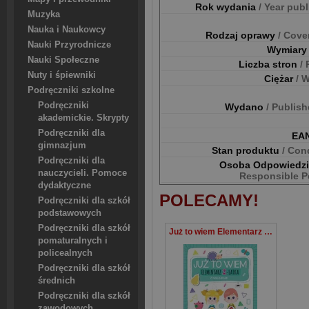
Rok wydania
/ Year pub
Muzyka
Nauka i Naukowcy
Rodzaj oprawy
/ Cove
Nauki Przyrodnicze
Wymiar
Nauki Społeczne
Liczba stron
/
Nuty i śpiewniki
Ciężar
/ 
Podręczniki szkolne
Podręczniki
Wydano
/ Publis
akademickie. Skrypty
Podręczniki dla
EA
gimnazjum
Stan produktu
/ Con
Podręczniki dla
Osoba Odpowiedz
nauczycieli. Pomoce
Responsible P
dydaktyczne
POLECAMY!
Podręczniki dla szkół
podstawowych
Podręczniki dla szkół
Już to wiem Elementarz 2-latka z naklejkami
pomaturalnych i
policealnych
Podręczniki dla szkół
średnich
Podręczniki dla szkół
zawodowych