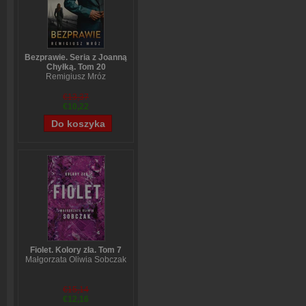
Bezprawie. Seria z Joanną
Chyłką. Tom 20
Remigiusz Mróz
€13,37
€10,22
Fiolet. Kolory zła. Tom 7
Małgorzata Oliwia Sobczak
€15,14
€12,16