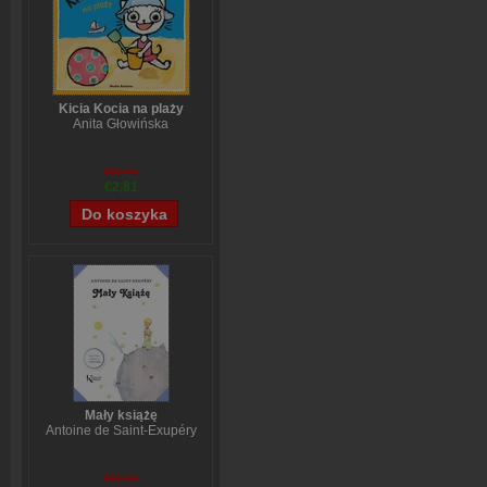
Kicia Kocia na plaży
Anita Głowińska
€3,46
€2,81
Mały książę
Antoine de Saint-Exupéry
€3,46