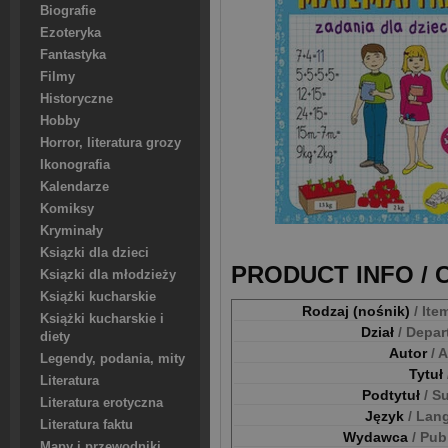
Biografie
Ezoteryka
Fantastyka
Filmy
Historyczne
Hobby
Horror, literatura grozy
Ikonografia
Kalendarze
Komiksy
Kryminały
Ksiązki dla dzieci
PRODUCT INFO /
Ksiązki dla młodzieży
Książki kucharskie
Rodzaj (nośnik)
/ Ite
Książki kucharskie i
Dział
/ Depa
diety
Autor
/ 
Legendy, podania, mity
Tytuł
Literatura
Podtytuł
/ S
Literatura erotyczna
Język
/ Lan
Literatura faktu
Wydawca
/ Pub
Mapy i przewodniki