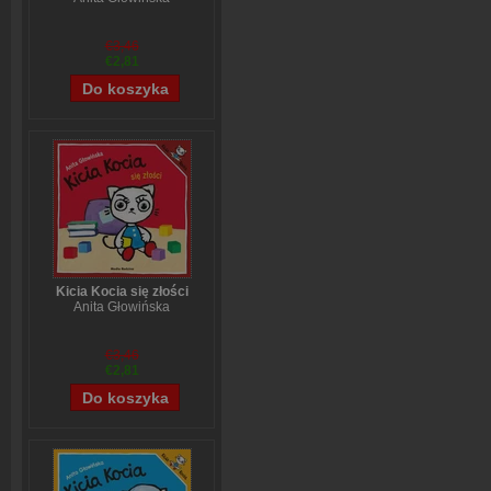
€3,46
€2,81
Kicia Kocia się złości
Anita Głowińska
€3,46
€2,81