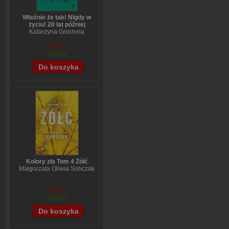
Właśnie że tak! Nigdy w
życiu! 20 lat później
Katarzyna Grochola
€15,11
€12,14
Kolory zła Tom 4 Żółć
Małgorzata Oliwia Sobczak
€12,65
€10,17