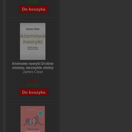
€2,62
Atomowe nawyki Drobne
zmiany, niezwykłe efekty
James Clear
€12,63
€10,15