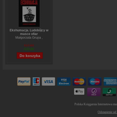
Ekshumacja. Ludobójcy w
masce ofiar
Małgorzata Grupa
,
Wojciech Sumliński
€17,60
€15,86
Polska Księgarnia Internetowa ma
Odstąpienie od