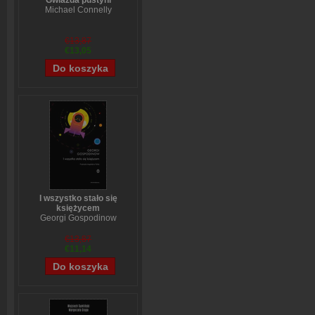
Gwiazda pustyni
Michael Connelly
€13,87
€13,05
I wszystko stało się
księżycem
Georgi Gospodinow
€13,87
€11,14