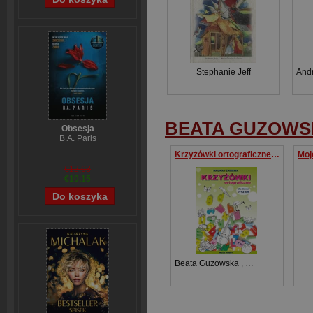
Stephanie Jeff
And
BEATA GUZOWS
Obsesja
B.A. Paris
Krzyżówki ortograficzne dla dzieci 7-12 lat Moje hobby
€12,63
€10,15
Beata Guzowska
,
Iwona Kowalska