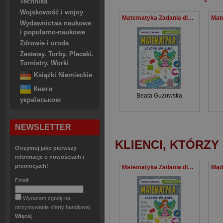
Technika
Wojskowość i wojny
Matematyka Zadania dla dzieci Poziom II Nauka i zabawa
Wydawnictwa naukowe
i popularno-naukowe
Zdrowie i uroda
Zestawy. Torby. Plecaki.
Tornistry. Worki
Książki Niemieckie
Книги
Beata Guzowska
українською
NEWSLETTER
KLIENCI, KTÓRZY
Otrzymuj jako pierwszy
informacje o nowościach i
promocjach!
Matematyka Zadania dla dzieci Poziom II Nauka i zabawa
Email:
Wyrażam zgodę na
otrzymywanie oferty handlowej.
Więcej