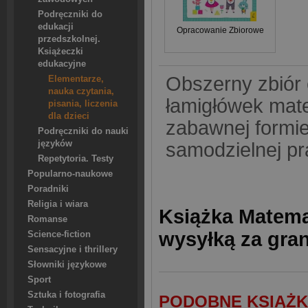
Podręczniki do
edukacji
Opracowanie Zbiorowe
przedszkolnej.
Książeczki
edukacyjne
Obszerny zbiór 
Elementarze,
nauka czytania,
łamigłówek mate
pisania, liczenia
dla dzieci
zabawnej formie
Podręczniki do nauki
języków
samodzielnej pr
Repetytoria. Testy
Popularno-naukowe
Poradniki
Religia i wiara
Książka Matema
Romanse
wysyłką za gra
Science-fiction
Sensacyjne i thrillery
Słowniki językowe
Sport
Sztuka i fotografia
PODOBNE KSIĄŻK