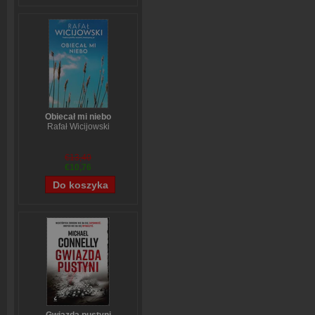
Obiecał mi niebo
Rafał Wicijowski
€13,40
€10,76