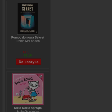
Pomoc domowa Sekret
Freida McFadden
€12,13
€9,16
Kicia Kocia sprząta
Anita Głowińska