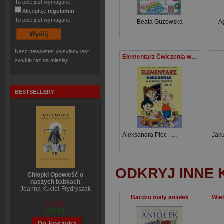
To pole jest wymagane
Akceptuję
regulamin
To pole jest wymagane
Beata Guzowska
A
Nasz newsletter wysyłany jest
Elementarz Ćwiczenia w pisaniu i czytaniu Cz.1
zwykle raz na miesiąc.
BESTSELLERY
Aleksandra Plec
,
Marzenna Skoczyl
Jak
ODKRYJ INNE 
Chłopki Opowieść o
naszych babkach
Joanna Kuciel-Frydryszak
Bardzo mały aniołek
€16,36
€13,13