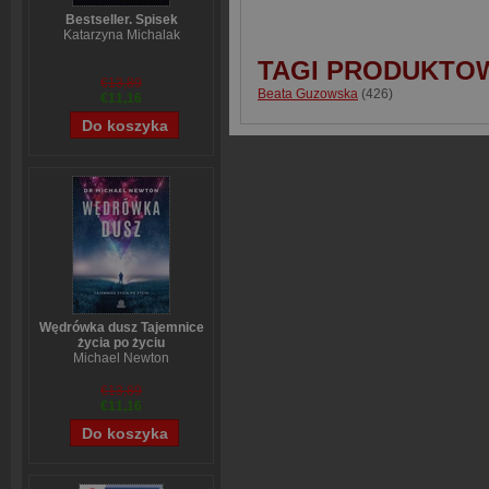
Bestseller. Spisek
Katarzyna Michalak
TAGI PRODUKTO
€13,89
Beata Guzowska
(426)
€11,16
Wędrówka dusz Tajemnice
życia po życiu
Michael Newton
€13,89
€11,16