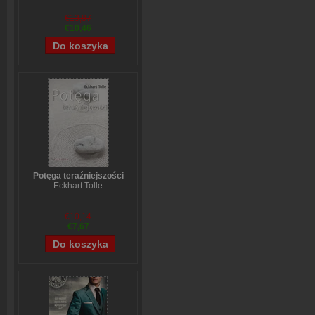
€13,87
€10,46
Potęga teraźniejszości
Eckhart Tolle
€10,14
€7,67