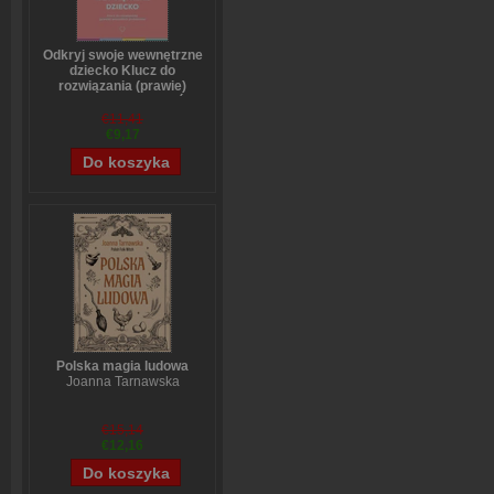
Odkryj swoje wewnętrzne
dziecko Klucz do
rozwiązania (prawie)
wszystkich problemów
Stefanie Stahl
€11,41
€9,17
Polska magia ludowa
Joanna Tarnawska
€15,14
€12,16