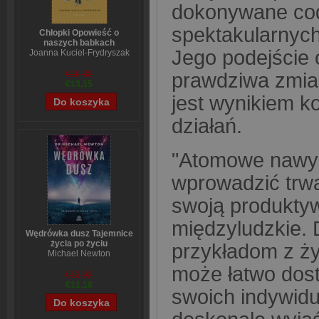
dokonywane cod
spektakularnych
Chłopki Opowieść o
naszych babkach
Jego podejście 
Joanna Kuciel-Frydryszak
prawdziwa zmian
€16,38
€13,15
jest wynikiem k
działań.
"Atomowe nawyki
wprowadzić trw
swoją produktyw
międzyludzkie.
Wędrówka dusz Tajemnice
życia po życiu
przykładom z ży
Michael Newton
może łatwo dos
€13,92
€11,18
swoich indywidu