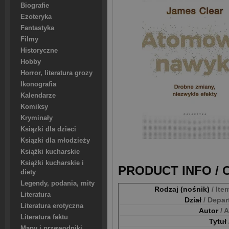
Biografie
Ezoteryka
Fantastyka
Filmy
Historyczne
Hobby
Horror, literatura grozy
Ikonografia
Kalendarze
Komiksy
Kryminały
Ksiązki dla dzieci
Ksiązki dla młodzieży
Książki kucharskie
Książki kucharskie i
PRODUCT INFO /
diety
Legendy, podania, mity
Rodzaj (nośnik)
/ Ite
Literatura
Dział
/ Depa
Literatura erotyczna
Autor
/ 
Literatura faktu
Tytuł
Mapy i przewodniki