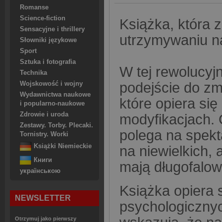
Romanse
Science-fiction
Książka, która 
Sensacyjne i thrillery
utrzymywaniu 
Słowniki językowe
Sport
Sztuka i fotografia
W tej rewolucyjn
Technika
podejście do z
Wojskowość i wojny
Wydawnictwa naukowe
które opiera si
i popularno-naukowe
Zdrowie i uroda
modyfikacjach. 
Zestawy. Torby. Plecaki.
polega na spekta
Tornistry. Worki
Książki Niemieckie
na niewielkich,
Книги
mają długofalow
українською
Książka opiera 
NEWSLETTER
psychologiczny
Otrzymuj jako pierwszy