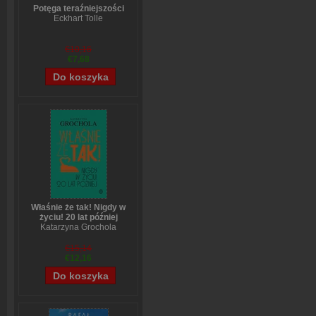
Potęga teraźniejszości
Eckhart Tolle
€10,16
€7,68
Właśnie że tak! Nigdy w
życiu! 20 lat później
Katarzyna Grochola
€15,14
€12,16