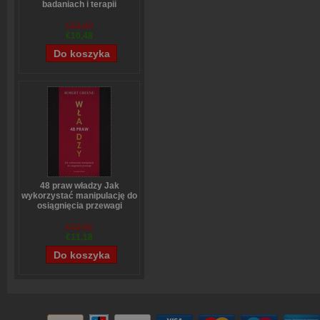
badaniach i terapii
hormonalnej dla kobiet i
mężczyzn
€13,90
Tadeusz Oleszczuk
€10,48
48 praw władzy Jak
wykorzystać manipulację do
osiągnięcia przewagi
Robert Greene
€13,92
€11,18