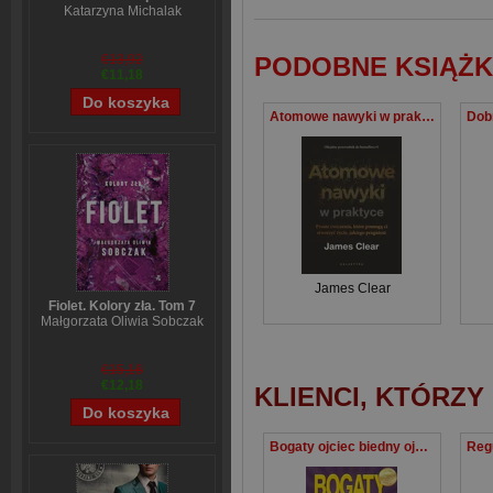
Katarzyna Michalak
€13,92
PODOBNE KSIĄŻK
€11,18
Atomowe nawyki w praktyce. Proste ćwiczenia, które pomogą ci stworzyć życie, jakiego pragniesz
James Clear
Fiolet. Kolory zła. Tom 7
Małgorzata Oliwia Sobczak
€15,16
€12,18
KLIENCI, KTÓRZY
Bogaty ojciec biedny ojciec czego bogaci uczą swoje dzieci na temat pieniędzy i o czym nie wiedzą biedni i klasa średnia