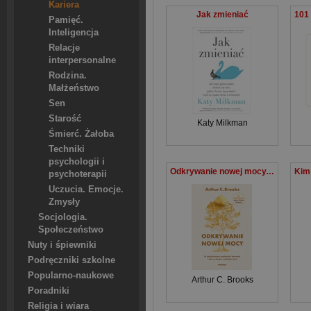
Kariera
Jak zmieniać
Pamięć.
Inteligencja
Relacje
interpersonalne
Rodzina.
Małżeństwo
Sen
Starość
Katy Milkman
Śmierć. Żałoba
Techniki
psychologii i
Odkrywanie nowej mocy. W poszukiwaniu spełnienia, harmonii i celu w drugim rozdziale życia
psychoterapii
Uczucia. Emocje.
Zmysły
Socjologia.
Społeczeństwo
Nuty i śpiewniki
Podręczniki szkolne
Popularno-naukowe
Arthur C. Brooks
Poradniki
Religia i wiara