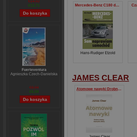
€14,92
Mercedes-Benz C180 do C350 oraz C200CDI do C320CDI
Cz
€12,71
Hans-Rudiger Etzold
Fuerteventura
Agnieszka Czech-Danielska
JAMES CLEAR
€8,94
Atomowe nawyki Drobne zmiany, niezwykłe efekty
€6,59
James Clear