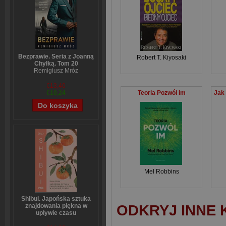
Bezprawie. Seria z Joanną
Robert T. Kiyosaki
Chyłką. Tom 20
Remigiusz Mróz
€13,40
Teoria Pozwól im
€10,24
Mel Robbins
Shibui. Japońska sztuka
ODKRYJ INNE 
znajdowania piękna w
upływie czasu
Sanae Ishida