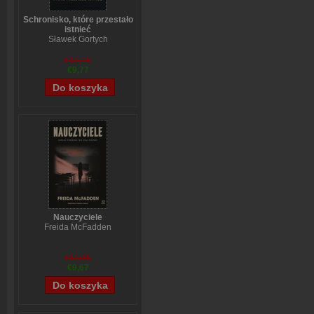
Schronisko, które przestało
istnieć
Sławek Gortych
€12,15
€9,77
Nauczyciele
Freida McFadden
€12,65
€9,67