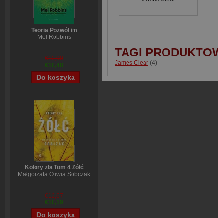
Teoria Pozwól im
Mel Robbins
TAGI PRODUKTO
€13,90
James Clear
(4)
€10,48
Kolory zła Tom 4 Żółć
Małgorzata Oliwia Sobczak
€12,67
€10,19