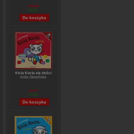
wszystkich problemów
Stefanie Stahl
€11,43
€9,19
Kicia Kocia się złości
Anita Głowińska
€3,47
€2,82