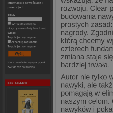
wskazują, że na
informacje o nowościach i
rozwoju. Clear 
promocjach!
budowania nawyk
Email:
prostych zasad: 
Wyrażam zgodę na
otrzymywanie oferty handlowej.
nagrody. Zgodni
Więcej
To pole jest wymagane
którą chcemy wp
Akceptuję
regulamin
czterech fundam
To pole jest wymagane
zmiana staje się
bardziej trwała.
Nasz newsletter wysyłany jest
zwykle raz na miesiąc.
Autor nie tylko
nawyki, ale tak
BESTSELLERY
pomagają w elim
naszym celom. 
nawyków i pokaz