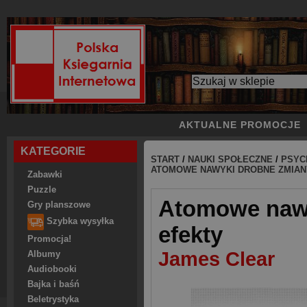
AKTUALNE PROMOCJE
KATEGORIE
START
/
NAUKI SPOŁECZNE
/
PSYC
ATOMOWE NAWYKI DROBNE ZMIAN
Zabawki
Puzzle
Atomowe nawy
Gry planszowe
Szybka wysyłka
efekty
Promocja!
James Clear
Albumy
Audiobooki
Bajka i baśń
Beletrystyka