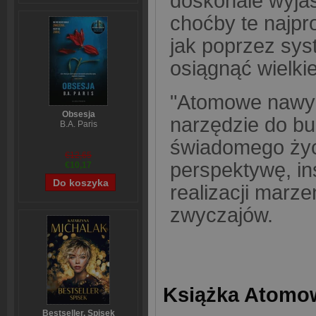
doskonale wyjaś
choćby te najpr
jak poprzez sy
osiągnąć wielkie
"Atomowe nawyki"
Obsesja
narzędzie do bu
B.A. Paris
świadomego życi
€12,65
perspektywę, in
€10,17
realizacji marz
zwyczajów.
Książka Atomow
Bestseller. Spisek