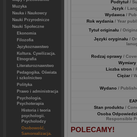
Podtytuł
/ S
Muzyka
Język
/ Lan
Nauka i Naukowcy
Wydawca
/ Pub
Nauki Przyrodnicze
Rok wydania
/ Year pub
Nauki Społeczne
Tytuł originału
/ Origina
Ekonomia
Języki oryginału
/ Or
Filozofia
lanu
Językoznawstwo
Kultura. Cywilizacja.
Rodzaj oprawy
/ Cove
Etnografia
Wymiar
Literaturoznawstwo
Liczba stron
/
Pedagogika. Oświata
Ciężar
/ 
i szkolnictwo
Polityka
Wydano
/ Publis
Prawo i administracja
Psychologia.
EA
Psychoterapia
Stan produktu
/ Con
Historia i teoria
Osoba Odpowiedz
psychologii.
Responsible P
Psycholodzy
POLECAMY!
Osobowość.
Samorealizacja.