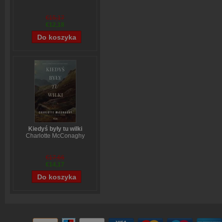
€15,17
€12,18
Kiedyś były tu wilki
Charlotte McConaghy
€17,66
€14,17