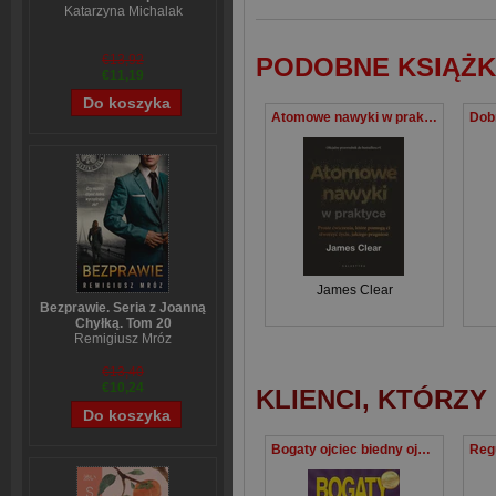
Katarzyna Michalak
€13,92
PODOBNE KSIĄŻK
€11,19
Atomowe nawyki w praktyce. Proste ćwiczenia, które pomogą ci stworzyć życie, jakiego pragniesz
James Clear
Bezprawie. Seria z Joanną
Chyłką. Tom 20
Remigiusz Mróz
€13,40
€10,24
KLIENCI, KTÓRZY
Bogaty ojciec biedny ojciec czego bogaci uczą swoje dzieci na temat pieniędzy i o czym nie wiedzą biedni i klasa średnia