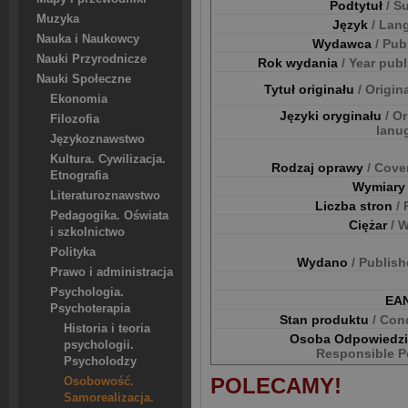
Podtytuł
/ S
Muzyka
Język
/ Lan
Nauka i Naukowcy
Wydawca
/ Pub
Nauki Przyrodnicze
Rok wydania
/ Year pub
Nauki Społeczne
Tytuł originału
/ Origina
Ekonomia
Języki oryginału
/ Or
Filozofia
lanu
Językoznawstwo
Kultura. Cywilizacja.
Rodzaj oprawy
/ Cove
Etnografia
Wymiar
Literaturoznawstwo
Liczba stron
/
Pedagogika. Oświata
Ciężar
/ 
i szkolnictwo
Polityka
Wydano
/ Publis
Prawo i administracja
Psychologia.
EA
Psychoterapia
Stan produktu
/ Con
Historia i teoria
Osoba Odpowiedz
psychologii.
Responsible P
Psycholodzy
POLECAMY!
Osobowość.
Samorealizacja.