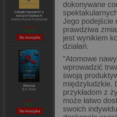
dokonywane cod
spektakularnych
Chłopki Opowieść o
naszych babkach
Jego podejście 
Joanna Kuciel-Frydryszak
prawdziwa zmian
€16,39
€13,16
jest wynikiem k
działań.
"Atomowe nawyki
wprowadzić trw
swoją produktyw
międzyludzkie.
Obsesja
B.A. Paris
przykładom z ży
może łatwo dos
€12,66
€10,17
swoich indywidu