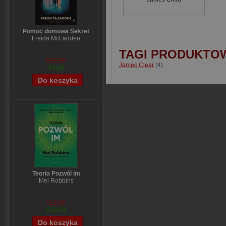
Pomoc domowa Sekret
Freida McFadden
TAGI PRODUKTO
€12,16
James Clear
(4)
€9,18
Teoria Pozwól im
Mel Robbins
€13,90
€10,49