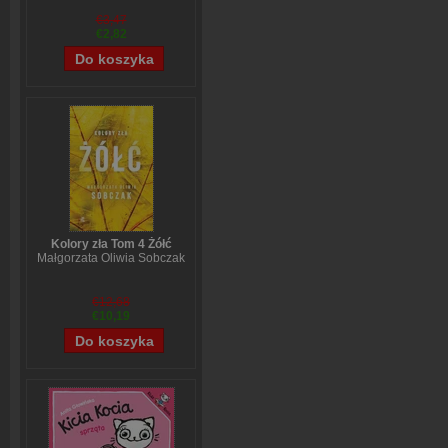
€3,47
€2,82
Kolory zła Tom 4 Żółć
Małgorzata Oliwia Sobczak
€12,68
€10,19