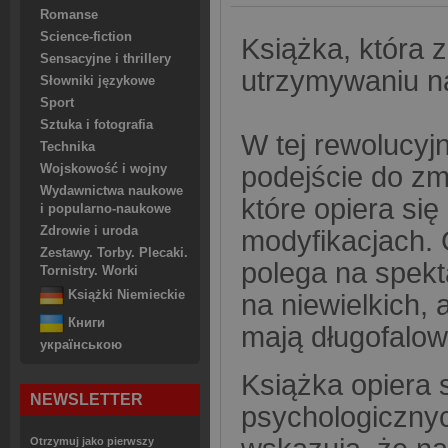
Romanse
Science-fiction
Książka, która 
Sensacyjne i thrillery
utrzymywaniu 
Słowniki językowe
Sport
Sztuka i fotografia
W tej rewolucyjn
Technika
podejście do z
Wojskowość i wojny
Wydawnictwa naukowe
które opiera si
i popularno-naukowe
Zdrowie i uroda
modyfikacjach. 
Zestawy. Torby. Plecaki.
polega na spekta
Tornistry. Worki
Książki Niemieckie
na niewielkich,
Книги
mają długofalow
українською
Książka opiera 
NEWSLETTER
psychologiczny
Otrzymuj jako pierwszy