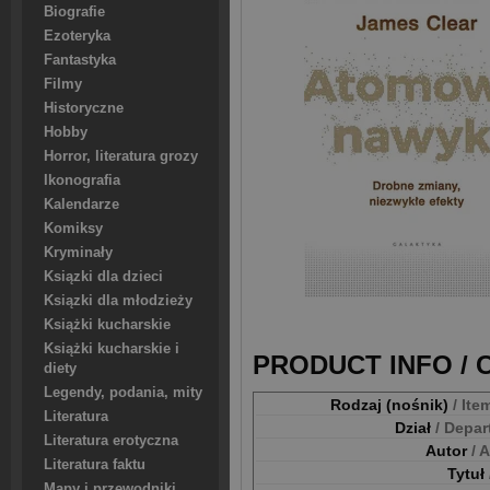
Biografie
Ezoteryka
Fantastyka
Filmy
Historyczne
Hobby
Horror, literatura grozy
Ikonografia
Kalendarze
Komiksy
Kryminały
Ksiązki dla dzieci
Ksiązki dla młodzieży
Książki kucharskie
Książki kucharskie i
PRODUCT INFO /
diety
Legendy, podania, mity
Rodzaj (nośnik)
/ Ite
Literatura
Dział
/ Depa
Literatura erotyczna
Autor
/ 
Literatura faktu
Tytuł
Mapy i przewodniki