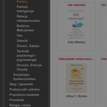
Kariera
Jak zmieniać
Pamięć.
Inteligencja
Relacje
interpersonalne
Rodzina.
Małżeństwo
Sen
Starość
Katy Milkman
Śmierć. Żałoba
Techniki
psychologii i
Odkrywanie nowej mocy. W poszukiwaniu spełnienia, harmonii i celu w drugim rozdziale życia
psychoterapii
Uczucia. Emocje.
Zmysły
Socjologia.
Społeczeństwo
Nuty i śpiewniki
Podręczniki szkolne
Popularno-naukowe
Arthur C. Brooks
Poradniki
Religia i wiara