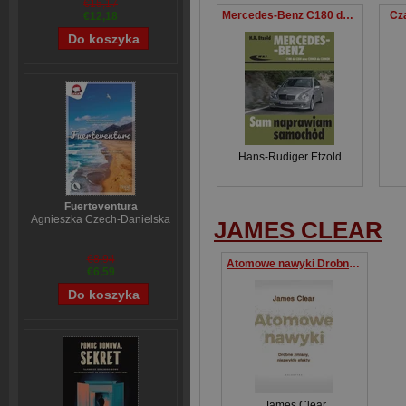
€15,17
Mercedes-Benz C180 do C350 oraz C200CDI do C320CDI
Cz
€12,18
Hans-Rudiger Etzold
Fuerteventura
Agnieszka Czech-Danielska
JAMES CLEAR
€8,94
Atomowe nawyki Drobne zmiany, niezwykłe efekty
€6,59
James Clear