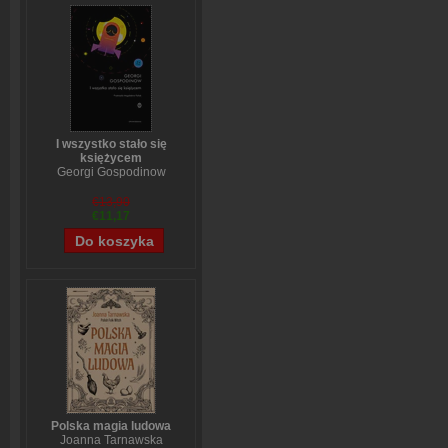
I wszystko stało się
księżycem
Georgi Gospodinow
€13,90
€11,17
Polska magia ludowa
Joanna Tarnawska