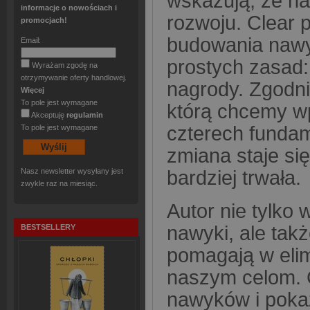
wskazują, że na
informacje o nowościach i
rozwoju. Clear 
promocjach!
budowania nawyk
Email:
prostych zasad: 
Wyrażam zgodę na
otrzymywanie oferty handlowej.
nagrody. Zgodni
Więcej
To pole jest wymagane
którą chcemy wp
Akceptuję
regulamin
czterech fundam
To pole jest wymagane
zmiana staje się
bardziej trwała.
Nasz newsletter wysyłany jest
zwykle raz na miesiąc.
Autor nie tylko
nawyki, ale tak
BESTSELLERY
pomagają w elim
naszym celom. 
nawyków i pokaz