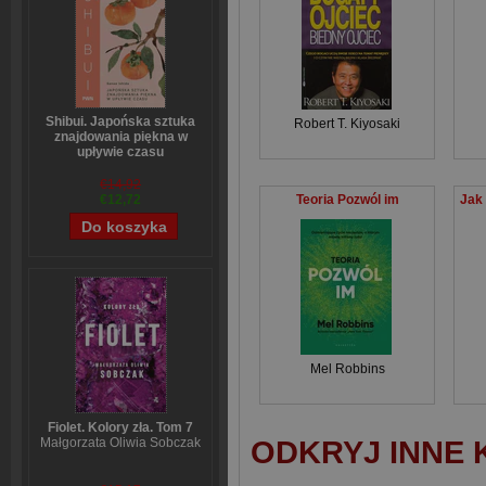
Shibui. Japońska sztuka
Robert T. Kiyosaki
znajdowania piękna w
upływie czasu
Sanae Ishida
€14,92
Teoria Pozwól im
€12,72
Mel Robbins
Fiolet. Kolory zła. Tom 7
ODKRYJ INNE 
Małgorzata Oliwia Sobczak