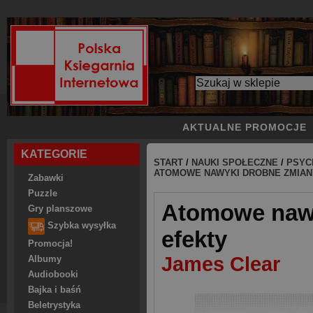
AKTUALNE PROMOCJE
KATEGORIE
START
/
NAUKI SPOŁECZNE
/
PSYC
ATOMOWE NAWYKI DROBNE ZMIAN
Zabawki
Puzzle
Atomowe nawy
Gry planszowe
Szybka wysyłka
efekty
Promocja!
James Clear
Albumy
Audiobooki
Bajka i baśń
Beletrystyka