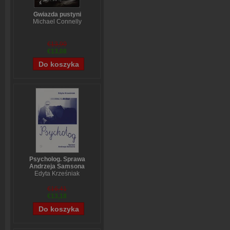
Gwiazda pustyni
Michael Connelly
€13,90
€13,08
Psycholog. Sprawa
Andrzeja Samsona
Edyta Krześniak
€16,41
€13,18