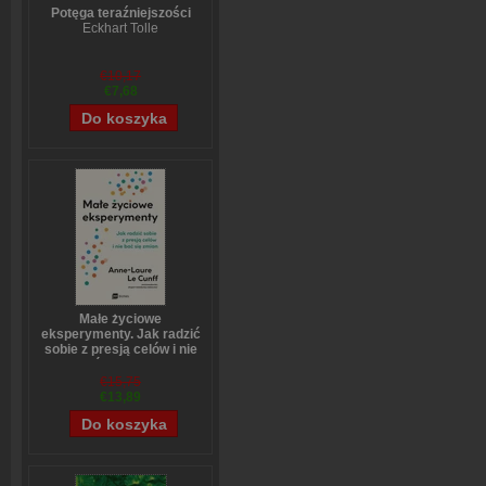
Potęga teraźniejszości
Eckhart Tolle
€10,17
€7,68
Małe życiowe
eksperymenty. Jak radzić
sobie z presją celów i nie
bać się zmian
Anne-Laure LeCunff
€15,75
€13,89