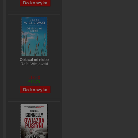
Obiecał mi niebo
Rafał Wicijowski
€13,43
€10,79