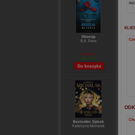
Ali
KLIE
Obsesja
B.A. Paris
54,39 zł
43,71 zł
ODK
Bestseller. Spisek
Katarzyna Michalak