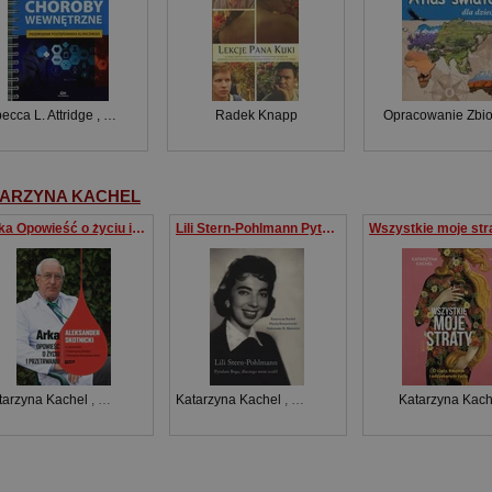
ecca L. Attridge
,
Monica L. Miller
,
Rebecca Moote
Radek Knapp
Opracowanie Zbi
ARZYNA KACHEL
Arka Opowieść o życiu i przetrwaniu Aleksander Skotnicki w rozmowie z Katarzyną Kachel i Maciejem
Lili Stern-Pohlmann Pytałam Boga dlaczego mnie
tarzyna Kachel
,
Maciej Kwaśniewski
Katarzyna Kachel
,
Kwaśniewski
Katarzyna Kach