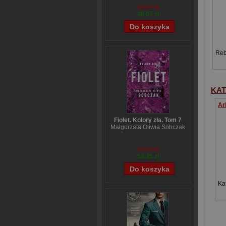
59,84 zł
48,07 zł
Reb
KAT
Fiolet. Kolory zła. Tom 7
Małgorzata Oliwia Sobczak
65,19 zł
52,35 zł
Ka