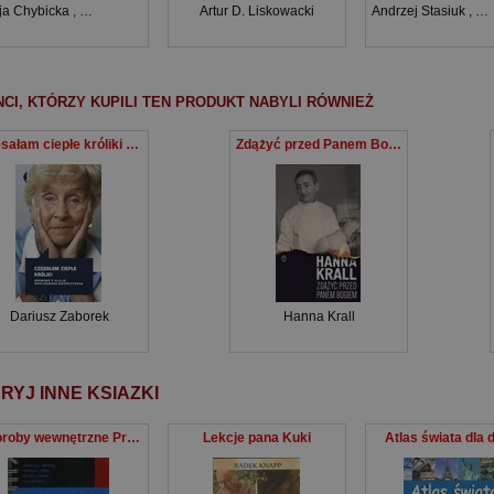
cja Chybicka
,
Edyta Brzozowska
Artur D. Liskowacki
Andrzej Stasiuk
,
Do
NCI, KTÓRZY KUPILI TEN PRODUKT NABYLI RÓWNIEŻ
Czesałam ciepłe króliki Rozmowa z Alicją Gawlikowską — Świerczyńską
Zdążyć przed Panem Bogiem
Dariusz Zaborek
Hanna Krall
RYJ INNE KSIAZKI
Choroby wewnętrzne Przewodnik postępowania klinicznego
Lekcje pana Kuki
Atlas świata dla d