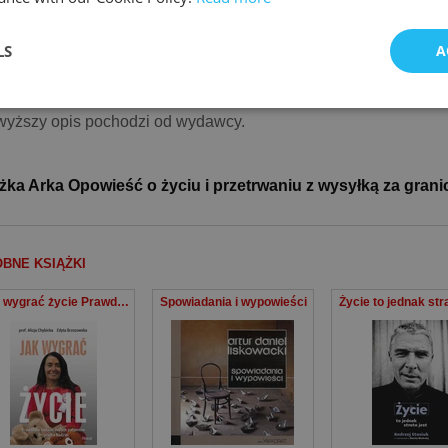
LS
A
yższy opis pochodzi od wydawcy.
żka Arka Opowieść o życiu i przetrwaniu z wysyłką za grani
BNE KSIĄŻKI
Jak wygrać życie Prawdziwe historie pacjentów przylądka nadziei
Spowiadania i wypowieści
Życie to jednak stra