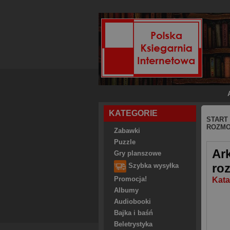
KATEGORIE
START
ROZMO
Zabawki
Puzzle
Ar
Gry planszowe
ro
Szybka wysyłka
Promocja!
Kata
Albumy
Audiobooki
Bajka i baśń
Beletrystyka