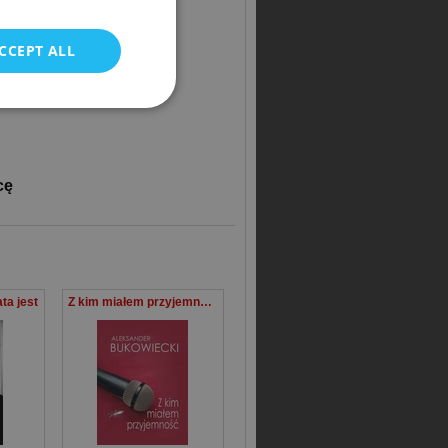
CCEPT ALL
cę
ta jest
Z kim miałem przyjemność