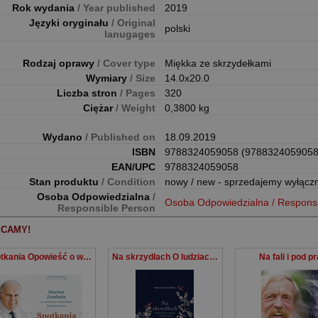
Rok wydania
/ Year published
2019
Języki oryginału
/ Original
polski
lanugages
Rodzaj oprawy
/ Cover type
Miękka ze skrzydełkami
Wymiary
/ Size
14.0x20.0
Liczba stron
/ Pages
320
Ciężar
/ Weight
0,3800 kg
Wydano
/ Published on
18.09.2019
ISBN
9788324059058 (9788324059058
EAN/UPC
9788324059058
Stan produktu
/ Condition
nowy / new - sprzedajemy wyłącz
Osoba Odpowiedzialna
/
Osoba Odpowiedzialna / Respons
Responsible Person
CAMY!
Spotkania Opowieść o wierze w człowieka
Na skrzydłach O ludziach, ptakach i radości życia
Na fali i pod p