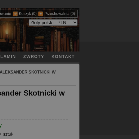
owanie
Koszyk
(0)
Przechowalnia
(0)
LAMIN
ZWROTY
KONTAKT
 ALEKSANDER SKOTNICKI W
sander Skotnicki w
y
 sztuk