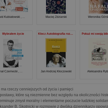
id Kubiatowski
,
Marian Zembala
Maciej Zdziarski
Weronika Górs
Wybrałem życie
Kłocz Autobiografia rozmawiają Artur Sporniak i Jan Strzałka
Pokaż mi swoją bib
hał Czernecki
,
Monika Sobień
Jan Andrzej Kłoczowski
Aleksandra Ry
 ma rzeczy cenniejszych od życia i pamięci
postawy, które są niezmienne bez względu na okoliczności hist
erminuje zmysł moralny i elementarne poczucie ludzkiej solidar
ksander B. Skotnicki w rozmowie z dwójką dziennikarzy opowia