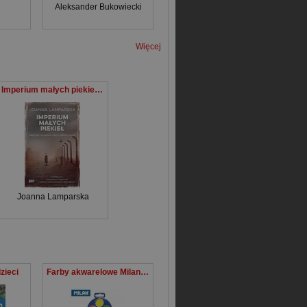
rota Wodecka
Aleksander Bukowiecki
Więcej
Imperium małych piekieł Mroczne tajemnice obozu Gross-Rosen
Joanna Lamparska
zieci
Farby akwarelowe Milan 12 kolorów 4 fluo+8 metalizowane 0531512