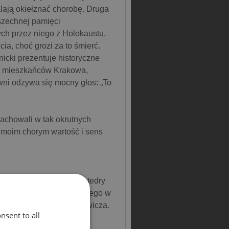
alają okiełznać chorobę. Druga
szechnej pamięci
ch przez niego z Holokaustu.
ia, choć grozi za to śmierć.
icki prezentuje historyczne
ch mieszkańców Krakowa,
wni odzywa się mocny głos: „To
 zachowali w tak okrutnych
moim chorym wartość i sens
tolog, były kierownik Katedry
ii Szpitala Uniwersyteckiego w
sora Juliana Aleksandrowicza.
nsent to all
elki przyjaciel.