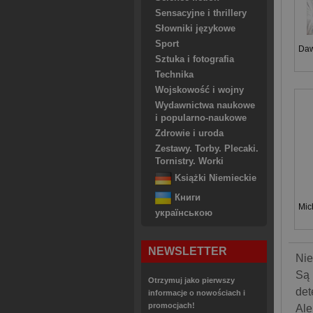
Sensacyjne i thrillery
Słowniki językowe
Sport
Daw
Sztuka i fotografia
Technika
Wojskowość i wojny
Wydawnictwa naukowe
i popularno-naukowe
Zdrowie i uroda
Zestawy. Torby. Plecaki.
Tornistry. Worki
Książki Niemieckie
Книги
Mic
українською
NEWSLETTER
Nie
Są 
Otrzymuj jako pierwszy
det
informacje o nowościach i
promocjach!
Ale