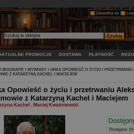
Zarejestruj się
Log
AKTUALNE PROMOCJE
DOSTAWA
PŁATNOŚĆ
REGU
/
BIOGRAFIE
/
WYWIADY
/
ARKA OPOWIEŚĆ O ŻYCIU I PRZETRWANIU
WIE Z KATARZYNĄ KACHEL I MACIEJEM
ka Opowieść o życiu i przetrwaniu Alek
zmowie z Katarzyną Kachel i Maciejem
rzyna Kachel
,
Maciej Kwaśniewski
Dostępn
Dostępne
10+