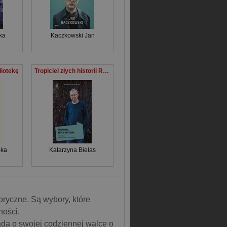
ka
Kaczkowski Jan
liotekę
Tropiciel złych historii Rozmowa z Martinem Pollackiem
bka
Katarzyna Bielas
oryczne. Są wybory, które
ności.
da o swojej codziennej walce o