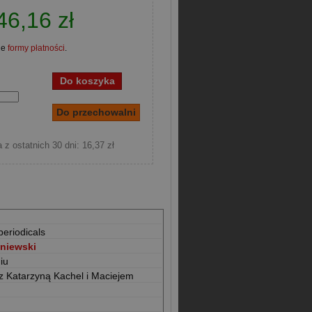
46,16 zł
ne
formy płatności
.
 z ostatnich 30 dni: 16,37 zł
periodicals
niewski
iu
z Katarzyną Kachel i Maciejem