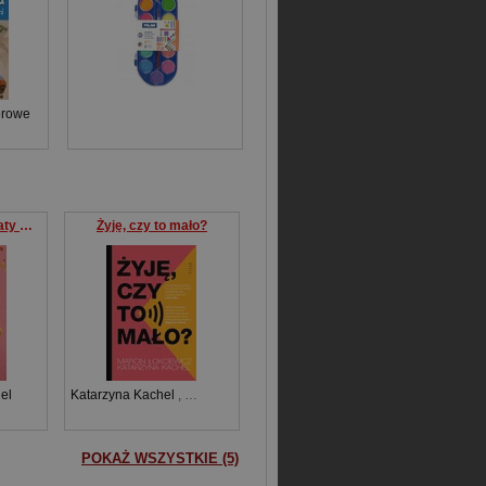
orowe
Wszystkie moje straty O ciąży traumie i odzyskanym życiu
Żyję, czy to mało?
el
Katarzyna Kachel
,
Marcin Łokciewicz
POKAŻ WSZYSTKIE (5)