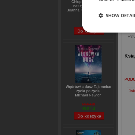
Chłopki Opowieść o
naszych babkach
Joanna Kuciel-Frydryszak
SHOW DETAI
70,44 zł
56,55 zł
Pow
Ksią
PODO
Wędrówka dusz Tajemnice
życia po życiu
Michael Newton
59,84 zł
48,07 zł