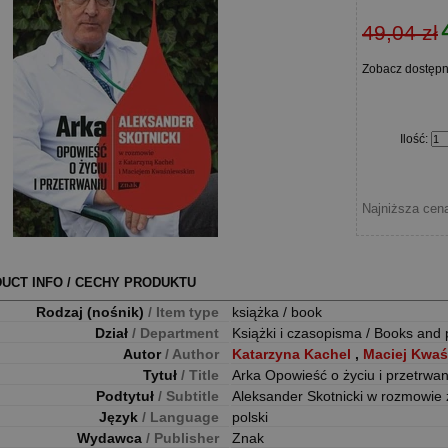
49,04 zł
Zobacz dostęp
Ilość
:
Najniższa cena
UCT INFO / CECHY PRODUKTU
Rodzaj (nośnik)
/ Item type
książka / book
Dział
/ Department
Książki i czasopisma / Books and 
Autor
/ Author
Katarzyna Kachel
,
Maciej Kwaś
Tytuł
/ Title
Arka Opowieść o życiu i przetrwan
Podtytuł
/ Subtitle
Aleksander Skotnicki w rozmowie 
Język
/ Language
polski
Wydawca
/ Publisher
Znak