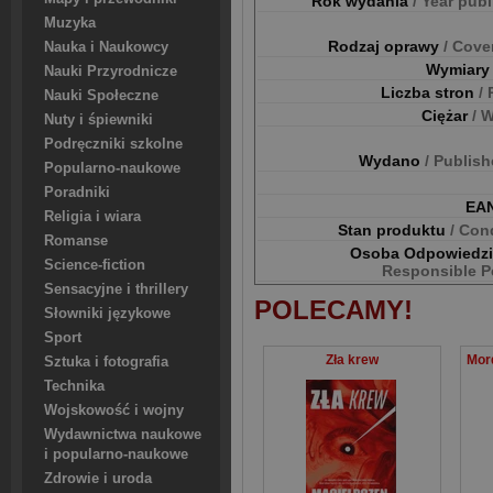
Rok wydania
/ Year pub
Muzyka
Rodzaj oprawy
/ Cove
Nauka i Naukowcy
Wymiar
Nauki Przyrodnicze
Liczba stron
/
Nauki Społeczne
Ciężar
/ 
Nuty i śpiewniki
Podręczniki szkolne
Wydano
/ Publis
Popularno-naukowe
Poradniki
EA
Religia i wiara
Stan produktu
/ Con
Romanse
Osoba Odpowiedz
Science-fiction
Responsible P
Sensacyjne i thrillery
POLECAMY!
Słowniki językowe
Sport
Zła krew
Sztuka i fotografia
Technika
Wojskowość i wojny
Wydawnictwa naukowe
i popularno-naukowe
Zdrowie i uroda