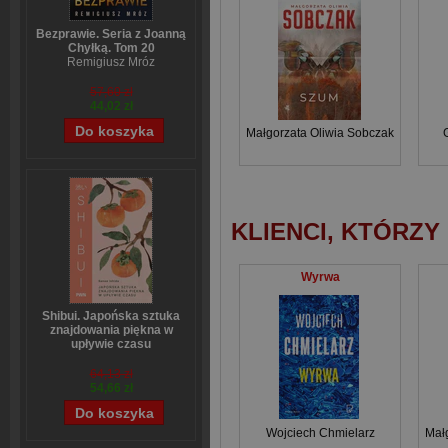
Bezprawie. Seria z Joanną
Chyłką. Tom 20
Remigiusz Mróz
57,60 zł
44,02 zł
Małgorzata Oliwia Sobczak
KLIENCI, KTÓRZY
Wyrwa
Shibui. Japońska sztuka
znajdowania piękna w
upływie czasu
Sanae Ishida
64,13 zł
54,66 zł
Wojciech Chmielarz
Mał