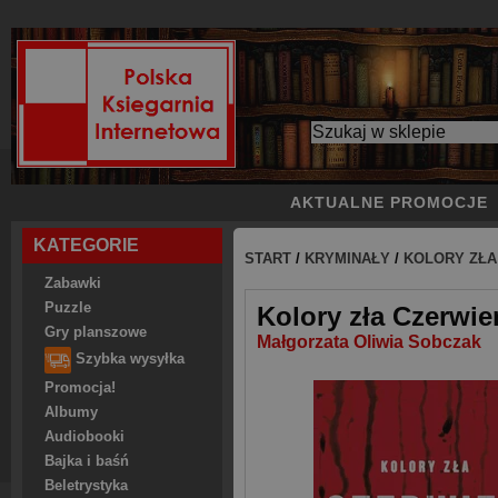
AKTUALNE PROMOCJE
KATEGORIE
START
/
KRYMINAŁY
/
KOLORY ZŁA
Zabawki
Puzzle
Kolory zła Czerwie
Gry planszowe
Małgorzata Oliwia Sobczak
Szybka wysyłka
Promocja!
Albumy
Audiobooki
Bajka i baśń
Beletrystyka