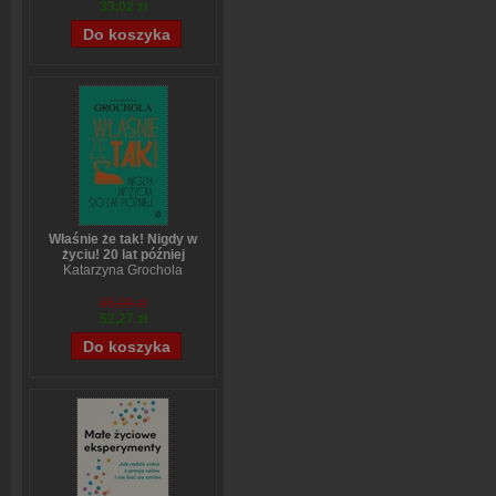
33,02 zł
Właśnie że tak! Nigdy w
życiu! 20 lat później
Katarzyna Grochola
65,09 zł
52,27 zł