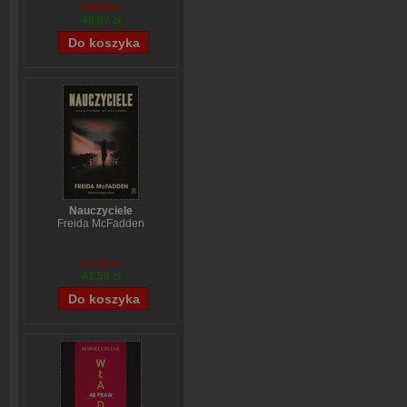
59,84 zł
48,07 zł
Nauczyciele
Freida McFadden
54,39 zł
41,58 zł