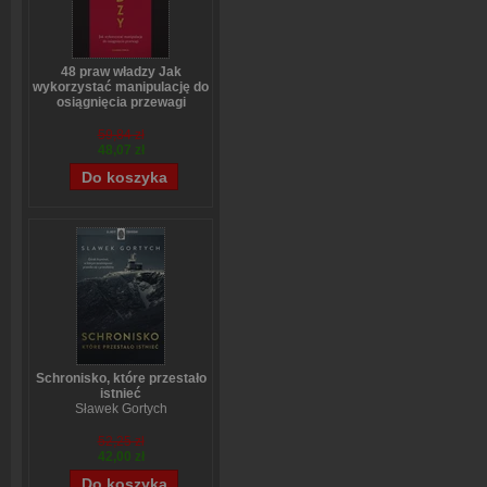
48 praw władzy Jak
wykorzystać manipulację do
osiągnięcia przewagi
Robert Greene
59,84 zł
48,07 zł
Schronisko, które przestało
istnieć
Sławek Gortych
52,25 zł
42,00 zł