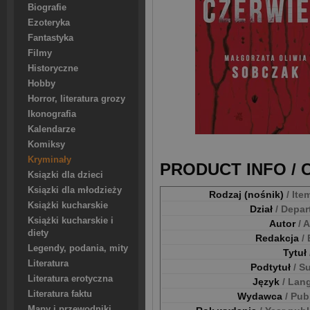
Biografie
Ezoteryka
Fantastyka
Filmy
Historyczne
Hobby
Horror, literatura grozy
Ikonografia
Kalendarze
Komiksy
Kryminały
PRODUCT INFO /
Ksiązki dla dzieci
Ksiązki dla młodzieży
Rodzaj (nośnik)
/ Ite
Książki kucharskie
Dział
/ Depa
Książki kucharskie i
Autor
/ 
diety
Redakcja
/
Legendy, podania, mity
Tytuł
Literatura
Podtytuł
/ S
Literatura erotyczna
Język
/ Lan
Literatura faktu
Wydawca
/ Pub
Mapy i przewodniki