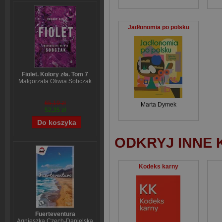
Jadłonomia po polsku
Fiolet. Kolory zła. Tom 7
Małgorzata Oliwia Sobczak
65,19 zł
Marta Dymek
52,35 zł
ODKRYJ INNE 
Kodeks karny
Fuerteventura
Agnieszka Czech-Danielska