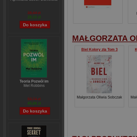
38,44 zł
28,33 zł
MAŁGORZATA O
Biel Kolory zła Tom 3
K
Teoria Pozwól im
Mel Robbins
Małgorzata Oliwia Sobczak
Mał
59,74 zł
45,06 zł