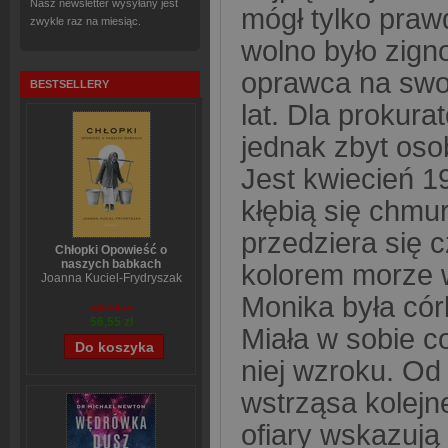
Nasz newsletter wysyłany jest
mógł tylko praw
zwykle raz na miesiąc.
wolno było zign
oprawca na swoją
BESTSELLERY
lat. Dla prokur
jednak zbyt oso
Jest kwiecień 
kłębią się chmu
przedziera się 
Chłopki Opowieść o
naszych babkach
kolorem morze w
Joanna Kuciel-Frydryszak
Monika była cór
70,44 zł
56,55 zł
Miała w sobie c
niej wzroku. Od 
wstrząsa kolejn
ofiary wskazują