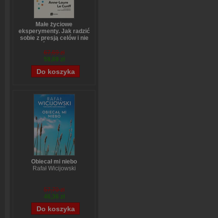
Małe życiowe
eksperymenty. Jak radzić
sobie z presją celów i nie
bać się zmian
Anne-Laure LeCunff
67,69 zł
59,69 zł
Obiecał mi niebo
Rafał Wicijowski
57,70 zł
46,36 zł