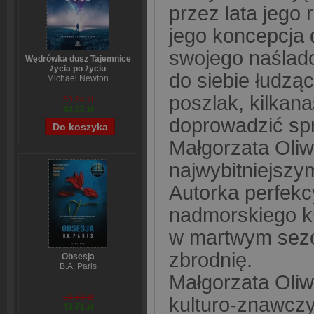
przez lata jego 
jego koncepcja
swojego naślado
Wędrówka dusz Tajemnice
życia po życiu
do siebie łudzą
Michael Newton
poszlak, kilkana
59,84 zł
48,07 zł
doprowadzić sp
Małgorzata Oliw
najwybitniejszy
Autorka perfekc
nadmorskiego ku
w martwym sezon
zbrodnię.
Obsesja
B.A. Paris
Małgorzata Oliw
54,39 zł
kulturo-znawczy
43,71 zł