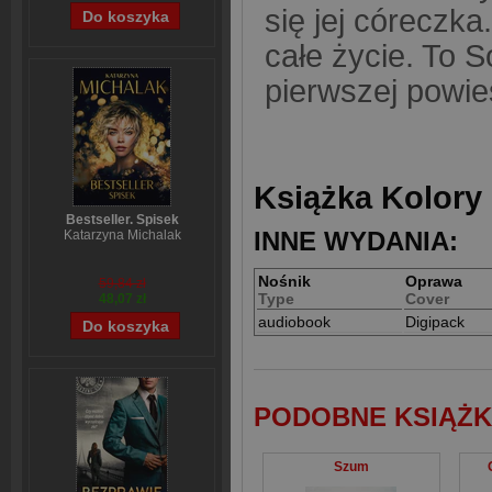
się jej córeczka
całe życie. To S
pierwszej powie
Książka Kolory 
Bestseller. Spisek
INNE WYDANIA:
Katarzyna Michalak
Nośnik
Oprawa
59,84 zł
Type
Cover
48,07 zł
audiobook
Digipack
PODOBNE KSIĄŻK
Szum