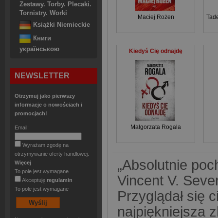
Zestawy. Torby. Plecaki.
Tornistry. Worki
Maciej Rożen
Tade
Książki Niemieckie
Книги
українською
Kiedyś Cię odnajdę
NEWSLETTER
Otrzymuj jako pierwszy
informacje o nowościach i
promocjach!
Małgorzata Rogala
Email:
Wyrażam zgodę na
otrzymywanie oferty handlowej.
„Absolutnie poc
Więcej
To pole jest wymagane
Vincent V. Seve
Akceptuję
regulamin
To pole jest wymagane
Przyglądał się 
najpiękniejsza z