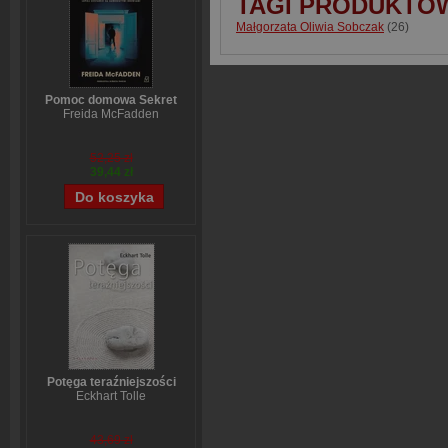
TAGI PRODUKTO
Małgorzata Oliwia Sobczak
(26)
Pomoc domowa Sekret
Freida McFadden
52,25 zł
39,44 zł
Potęga teraźniejszości
Eckhart Tolle
43,69 zł