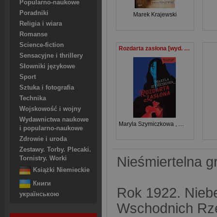
Popularno-naukowe
Poradniki
Marek Krajewski
Religia i wiara
Romanse
Science-fiction
Rozdarta zasłona [wyd. 2025]
Sensacyjne i thrillery
Słowniki językowe
Sport
Sztuka i fotografia
Technika
Wojskowość i wojny
Wydawnictwa naukowe
Maryla Szymiczkowa
,
Piotr Tarczyńsk
i popularno-naukowe
Zdrowie i uroda
Zestawy. Torby. Plecaki.
Nieśmiertelna g
Tornistry. Worki
Książki Niemieckie
Книги
Rok 1922. Nieb
українською
Wschodnich Rze