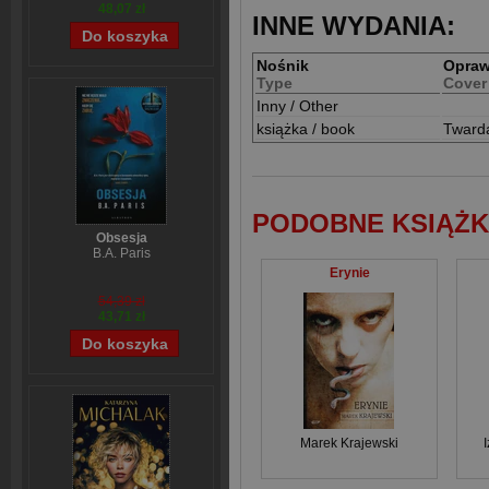
48,07 zł
INNE WYDANIA:
Nośnik
Opra
Type
Cover
Inny / Other
książka / book
Tward
PODOBNE KSIĄŻK
Obsesja
B.A. Paris
Erynie
54,39 zł
43,71 zł
Marek Krajewski