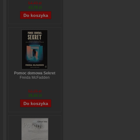
54,49 zł
43,79 zł
Pomoc domowa Sekret
Freida McFadden
52,25 zł
39,44 zł