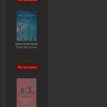
Obiecał mi niebo
Rafał Wicijowski
57,70 zł
46,36 zł