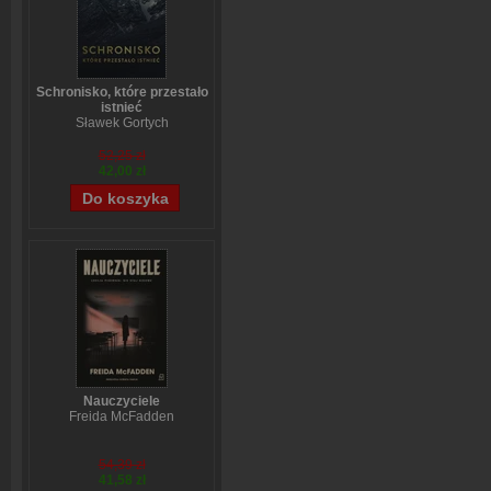
Schronisko, które przestało
istnieć
Sławek Gortych
52,25 zł
42,00 zł
Nauczyciele
Freida McFadden
54,39 zł
41,58 zł