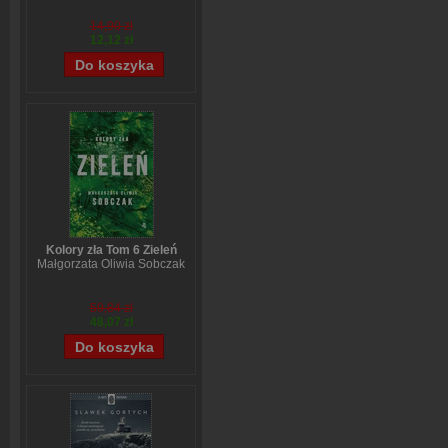
14,90 zł
12,12 zł
Kolory zła Tom 6 Zieleń
Małgorzata Oliwia Sobczak
59,84 zł
48,07 zł