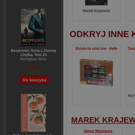
Marek Krajewski
ODKRYJ INNE 
Biżuteria etniczna - Indie
Bezprawie. Seria z Joanną
Chyłką. Tom 20
Remigiusz Mróz
57,60 zł
44,02 zł
Ina 
MAREK KRAJEW
Głowa Minotaura