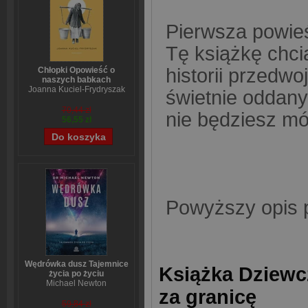
Pierwsza powie
Tę książkę chci
historii przedwo
Chłopki Opowieść o
naszych babkach
Joanna Kuciel-Frydryszak
świetnie oddany 
70,44 zł
nie będziesz mó
56,55 zł
Powyższy opis 
Wędrówka dusz Tajemnice
Książka Dziewc
życia po życiu
Michael Newton
za granicę
59,84 zł