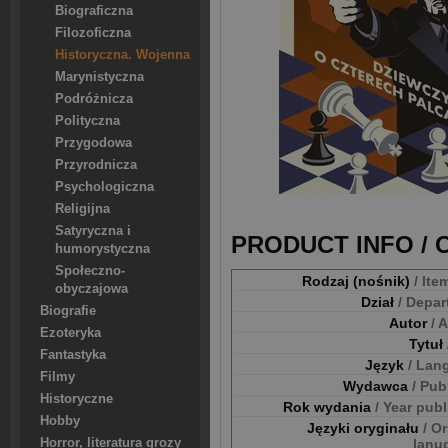
Biograficzna
Filozoficzna
Historyczna. Wojenna
Marynistyczna
Podróżnicza
Polityczna
Przygodowa
Przyrodnicza
Psychologiczna
Religijna
Satyryczna i
PRODUCT INFO /
humorystyczna
Społeczno-
Rodzaj (nośnik)
/ Ite
obyczajowa
Dział
/ Depa
Biografie
Autor
/ 
Ezoteryka
Tytuł
Fantastyka
Język
/ Lan
Filmy
Wydawca
/ Pub
Historyczne
Rok wydania
/ Year pub
Hobby
Języki oryginału
/ Or
Horror, literatura grozy
lanu