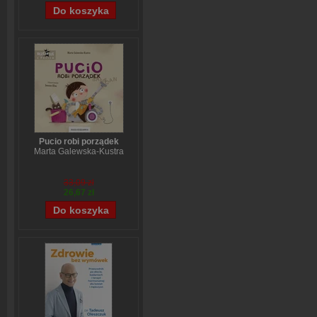
Pucio robi porządek
Marta Galewska-Kustra
33,09 zł
26,67 zł