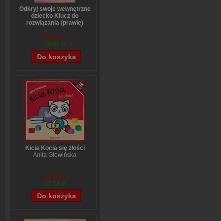
Odkryj swoje wewnętrzne
dziecko Klucz do
rozwiązania (prawie)
wszystkich problemów
Stefanie Stahl
49,14 zł
39,51 zł
Kicia Kocia się złości
Anita Głowińska
14,90 zł
12,12 zł