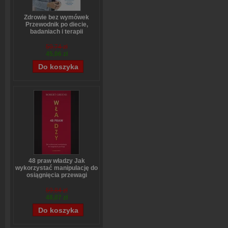
Zdrowie bez wymówek
Przewodnik po diecie,
badaniach i terapii
hormonalnej dla kobiet i
mężczyzn
59,74 zł
Tadeusz Oleszczuk
45,06 zł
48 praw władzy Jak
wykorzystać manipulację do
osiągnięcia przewagi
Robert Greene
59,84 zł
48,07 zł