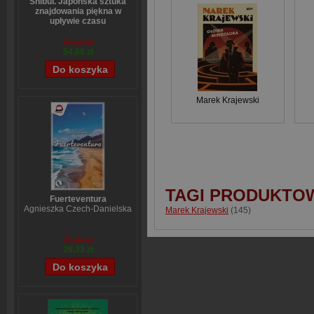
Shibui. Japońska sztuka
znajdowania piękna w
upływie czasu
Sanae Ishida
64,13 zł
54,66 zł
Marek Krajewski
TAGI PRODUKTO
Fuerteventura
Agnieszka Czech-Danielska
Marek Krajewski
(145)
38,44 zł
28,33 zł