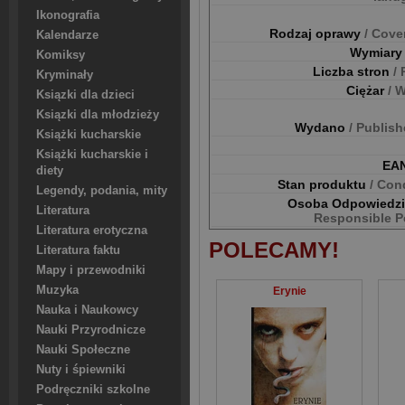
Ikonografia
Rodzaj oprawy
/ Cove
Kalendarze
Wymiar
Komiksy
Liczba stron
/
Kryminały
Ciężar
/ 
Ksiązki dla dzieci
Ksiązki dla młodzieży
Wydano
/ Publis
Książki kucharskie
Książki kucharskie i
EA
diety
Stan produktu
/ Con
Legendy, podania, mity
Osoba Odpowiedz
Literatura
Responsible P
Literatura erotyczna
POLECAMY!
Literatura faktu
Mapy i przewodniki
Muzyka
Erynie
Nauka i Naukowcy
Nauki Przyrodnicze
Nauki Społeczne
Nuty i śpiewniki
Podręczniki szkolne