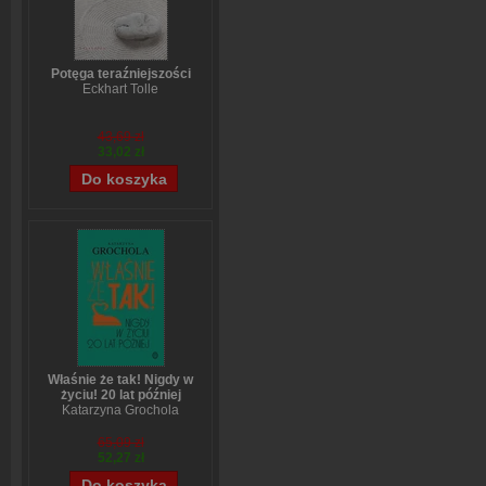
Potęga teraźniejszości
Eckhart Tolle
43,69 zł
33,02 zł
Właśnie że tak! Nigdy w
życiu! 20 lat później
Katarzyna Grochola
65,09 zł
52,27 zł