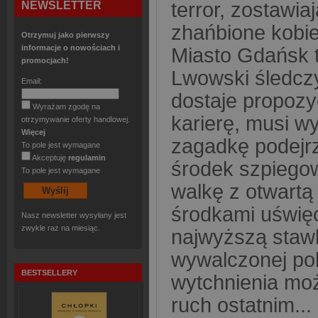
terror, zostawi
NEWSLETTER
zhańbione kobie
Otrzymuj jako pierwszy
informacje o nowościach i
Miasto Gdańsk 
promocjach!
Lwowski śledcz
Email:
dostaje propozy
Wyrażam zgodę na
karierę, musi w
otrzymywanie oferty handlowej.
Więcej
zagadkę podejr
To pole jest wymagane
Akceptuję
regulamin
środek szpiegow
To pole jest wymagane
walkę z otwartą 
środkami uświęc
Nasz newsletter wysyłany jest
zwykle raz na miesiąc.
najwyższą staw
wywalczonej pol
BESTSELLERY
wytchnienia moż
ruch ostatnim...