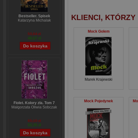
KLIENCI, KTÓRZY
Bestseller. Spisek
Katarzyna Michalak
Mock Golem
59,84 zł
48,07 zł
Marek Krajewski
Mock Pojedynek
Mo
Fiolet. Kolory zła. Tom 7
Małgorzata Oliwia Sobczak
65,19 zł
52,35 zł