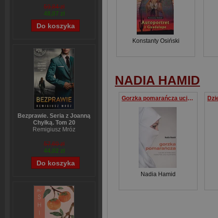
59,84 zł
48,07 zł
Konstanty Osiński
NADIA HAMID
Gorzka pomarańcza ucieczka ze świata islamu historia Polki, żony muzułmanina
Bezprawie. Seria z Joanną
Chyłką. Tom 20
Remigiusz Mróz
57,60 zł
44,02 zł
Nadia Hamid