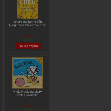
Kolory zła Tom 4 Żółć
Małgorzata Oliwia Sobczak
54,49 zł
43,79 zł
Kicia Kocia na plaży
Anita Głowińska
14,90 zł
12,12 zł