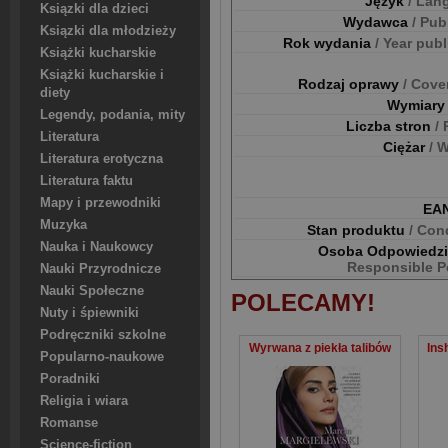
Język
/ Lan
Ksiązki dla dzieci
Wydawca
/ Pub
Ksiązki dla młodzieży
Rok wydania
/ Year pub
Książki kucharskie
Książki kucharskie i
Rodzaj oprawy
/ Cove
diety
Wymiar
Legendy, podania, mity
Liczba stron
/
Literatura
Ciężar
/ 
Literatura erotyczna
Literatura faktu
Mapy i przewodniki
EA
Muzyka
Stan produktu
/ Con
Nauka i Naukowcy
Osoba Odpowiedz
Responsible P
Nauki Przyrodnicze
Nauki Społeczne
POLECAMY!
Nuty i śpiewniki
Podręczniki szkolne
Wyrwana z piekła talibów
Ins
Popularno-naukowe
Poradniki
Religia i wiara
Romanse
Science-fiction