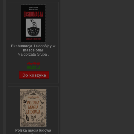
Ekshumacja. Ludobójcy w
masce ofiar
Małgorzata Grupa
,
Wojciech Sumliński
75,79 zł
60,83 zł
Polska magia ludowa