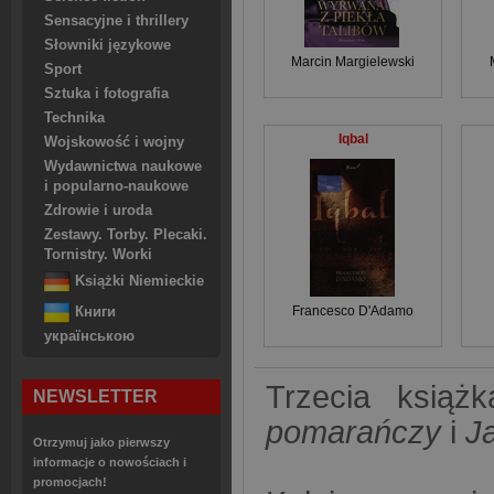
Sensacyjne i thrillery
Słowniki językowe
Marcin Margielewski
Sport
Sztuka i fotografia
Technika
Iqbal
Wojskowość i wojny
Wydawnictwa naukowe
i popularno-naukowe
Zdrowie i uroda
Zestawy. Torby. Plecaki.
Tornistry. Worki
Książki Niemieckie
Francesco D'Adamo
Книги
українською
Trzecia ksią
NEWSLETTER
pomarańczy
i
J
Otrzymuj jako pierwszy
informacje o nowościach i
promocjach!