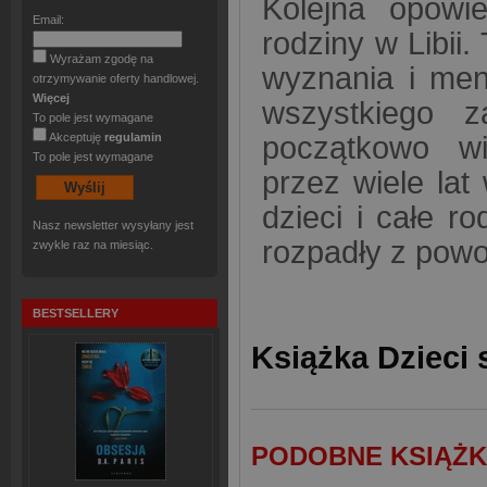
Kolejna opowi
Email:
rodziny w Libii.
Wyrażam zgodę na
wyznania i men
otrzymywanie oferty handlowej.
Więcej
wszystkiego z
To pole jest wymagane
Akceptuję
regulamin
początkowo wie
To pole jest wymagane
przez wiele lat
dzieci i całe 
Nasz newsletter wysyłany jest
rozpadły z powo
zwykle raz na miesiąc.
BESTSELLERY
Książka Dzieci 
PODOBNE KSIĄŻK