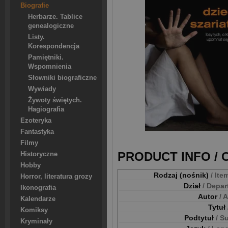
Biografie
Herbarze. Tablice
genealogiczne
Listy.
Korespondencja
Pamiętniki.
Wspomnienia
Słowniki biograficzne
Wywiady
Żywoty świętych.
Hagiografia
Ezoteryka
Fantastyka
Filmy
PRODUCT INFO /
Historyczne
Hobby
Rodzaj (nośnik)
/ Ite
Horror, literatura grozy
Dział
/ Depa
Ikonografia
Autor
/ 
Kalendarze
Tytuł
Komiksy
Podtytuł
/ S
Kryminały