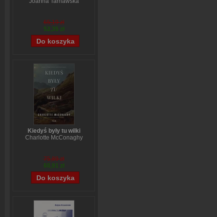
Joanna Tarnawska
65,19 zł
52,35 zł
Kiedyś były tu wilki
Charlotte McConaghy
75,89 zł
60,91 zł