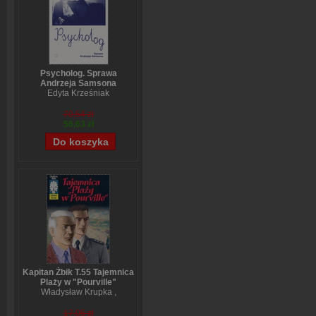
Psycholog. Sprawa
Andrzeja Samsona
Edyta Krześniak
70,54 zł
56,63 zł
Kapitan Żbik T.55 Tajemnica
Plaży w "Pourville"
Władysław Krupka
,
Bogusław Polch
,
Wojciech Bem
17,05 zł