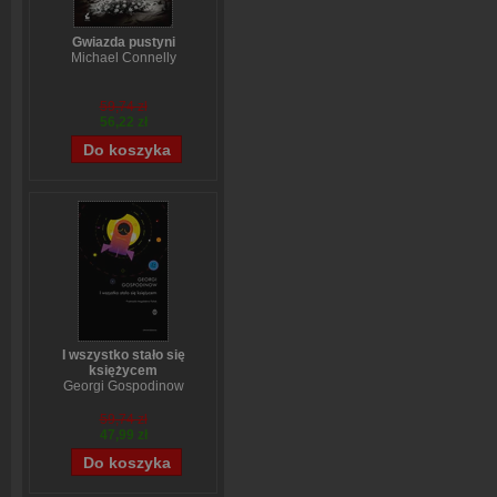
Gwiazda pustyni
Michael Connelly
59,74 zł
56,22 zł
I wszystko stało się
księżycem
Georgi Gospodinow
59,74 zł
47,99 zł