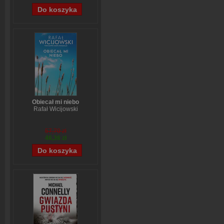
Obiecał mi niebo
Rafał Wicijowski
57,70 zł
46,36 zł