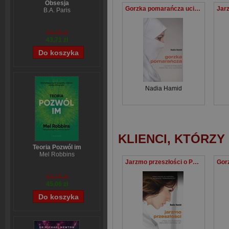
Obsesja
Gorzka pomarańcza ucieczka ze świata islamu historia Polki, żony muzułmanina
B.A. Paris
54,39 zł
43,71 zł
Nadia Hamid
KLIENCI, KTÓRZY
Teoria Pozwól im
Mel Robbins
Jarzmo przeszłości o Polce, żonie muzułmanina, która uciekła z islamskiego "raju"
59,74 zł
45,06 zł