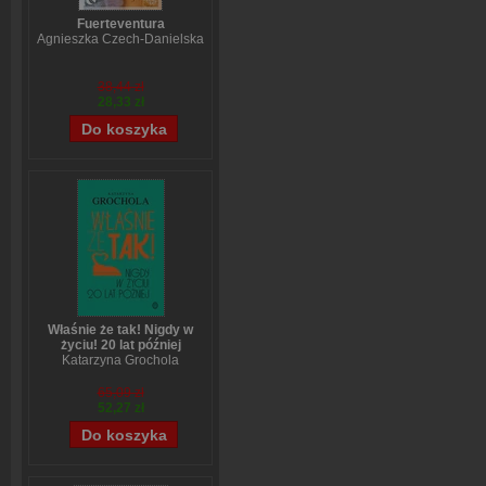
Fuerteventura
Agnieszka Czech-Danielska
38,44 zł
28,33 zł
Właśnie że tak! Nigdy w
życiu! 20 lat później
Katarzyna Grochola
65,09 zł
52,27 zł