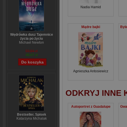
Nadia Hamid
Mądre bajki
Wędrówka dusz Tajemnice
życia po życiu
Michael Newton
59,84 zł
48,07 zł
Agnieszka Antosiewicz
ODKRYJ INNE 
Autoportret z Guadalupe
Bestseller. Spisek
Katarzyna Michalak