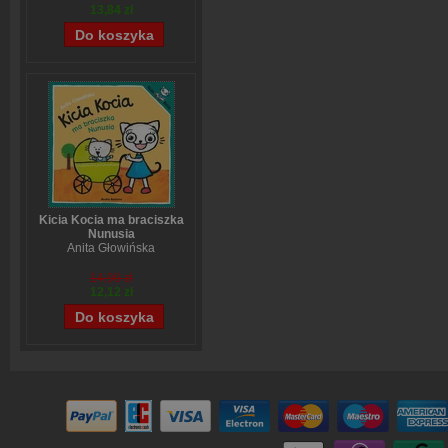
13,84 zł
Kicia Kocia ma braciszka
Nunusia
Anita Głowińska
14,90 zł
12,12 zł