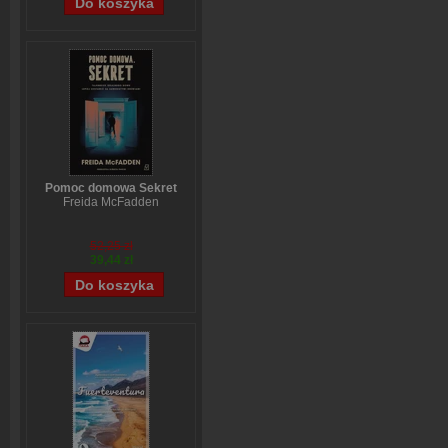
Pomoc domowa Sekret
Freida McFadden
52,25 zł
39,44 zł