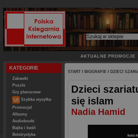
AKTUALNE PROMOCJE
KATEGORIE
START
/
BIOGRAFIE
/
DZIECI SZAR
Zabawki
Puzzle
Dzieci szariat
Gry planszowe
się islam
Szybka wysyłka
Promocja!
Nadia Hamid
Albumy
Audiobooki
Bajka i baśń
Beletrystyka