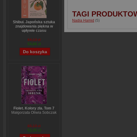
TAGI PRODUKTO
Nadia Hamid
(5)
Shibui. Japońska sztuka
znajdowania piękna w
upływie czasu
Sanae Ishida
64,13 zł
54,66 zł
Fiolet. Kolory zła. Tom 7
Małgorzata Oliwia Sobczak
65,19 zł
52,35 zł