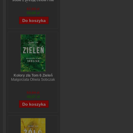
sobie z presją celów i nie
bać się zmian
Anne-Laure LeCunff
67,69 zł
59,69 zł
Kolory zła Tom 6 Zieleń
Małgorzata Oliwia Sobczak
59,84 zł
48,07 zł