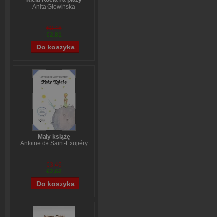
Kicia Kocia na plaży
Anita Głowińska
€3,46
€2,81
Mały książę
Antoine de Saint-Exupéry
€3,46
€2,62