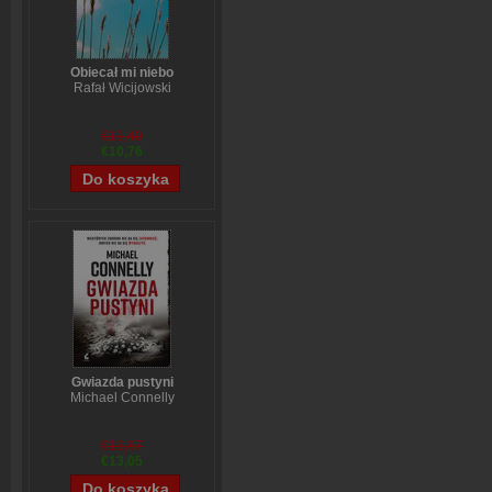
Obiecał mi niebo
Rafał Wicijowski
€13,40
€10,76
Gwiazda pustyni
Michael Connelly
€13,87
€13,05