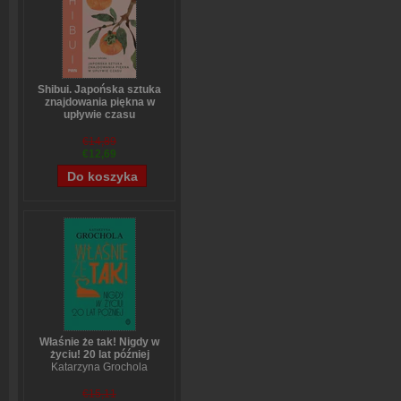
Shibui. Japońska sztuka
znajdowania piękna w
upływie czasu
Sanae Ishida
€14,89
€12,69
Właśnie że tak! Nigdy w
życiu! 20 lat później
Katarzyna Grochola
€15,11