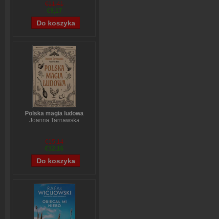
Stefanie Stahl
€11,41
€9,17
Polska magia ludowa
Joanna Tarnawska
€15,14
€12,16