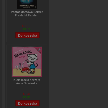
Pomoc domowa Sekret
Freida McFadden
€12,13
€9,16
Kicia Kocia sprząta
Anita Głowińska
€3,46
€2,81