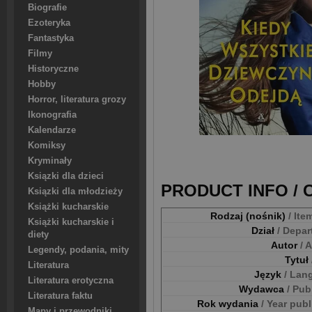
Biografie
Ezoteryka
Fantastyka
Filmy
Historyczne
Hobby
Horror, literatura grozy
Ikonografia
Kalendarze
Komiksy
Kryminały
Ksiązki dla dzieci
PRODUCT INFO /
Ksiązki dla młodzieży
Książki kucharskie
Rodzaj (nośnik)
/ Ite
Książki kucharskie i
Dział
/ Depa
diety
Autor
/ 
Legendy, podania, mity
Tytuł
Literatura
Język
/ Lan
Literatura erotyczna
Wydawca
/ Pub
Literatura faktu
Rok wydania
/ Year pub
Mapy i przewodniki