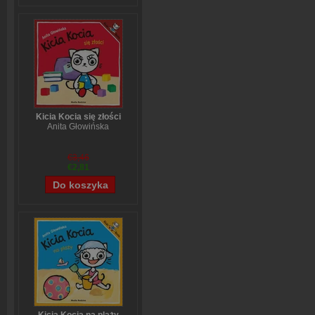
Kicia Kocia się złości
Anita Głowińska
€3,46
€2,81