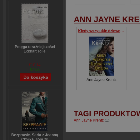
ANN JAYNE KR
Kiedy wszystkie dziewczyny odejdą
Potęga teraźniejszości
Eckhart Tolle
€10,14
€7,67
Ann Jayne Krentz
TAGI PRODUKTO
Ann Jayne Krentz
(1)
Bezprawie. Seria z Joanną
Chyłką. Tom 20