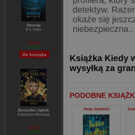
detektyw. Raze
okaże się jeszcz
Obsesja
niebezpieczna
B.A. Paris
€12,63
€10,15
Książka Kiedy 
wysyłką za gra
PODOBNE KSIĄŻK
Twoja światłość
Bestseller. Spisek
Katarzyna Michalak
€13,89
€11,16