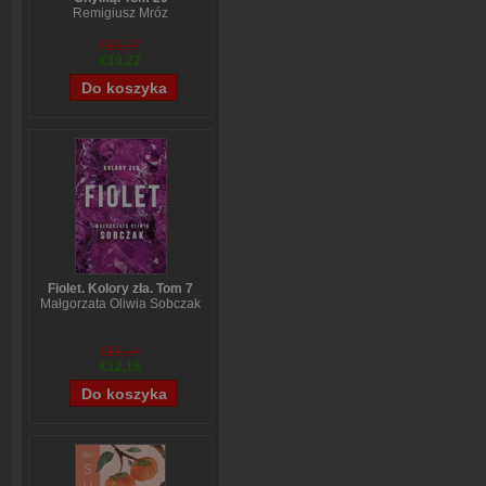
Remigiusz Mróz
€13,37
€10,22
Fiolet. Kolory zła. Tom 7
Małgorzata Oliwia Sobczak
€15,14
€12,16