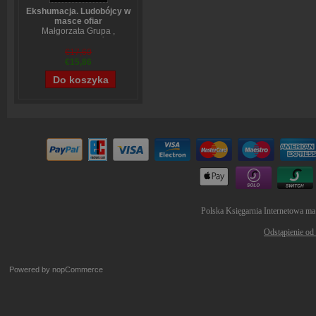
Ekshumacja. Ludobójcy w
masce ofiar
Małgorzata Grupa
,
Wojciech Sumliński
€17,60
€15,86
Polska Księgarnia Internetowa ma
Odstąpienie od
Powered by
nopCommerce