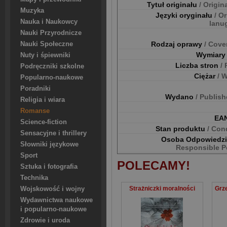
Tytuł originału
/ Origina
Muzyka
Języki oryginału
/ Or
Nauka i Naukowcy
lanu
Nauki Przyrodnicze
Rodzaj oprawy
/ Cove
Nauki Społeczne
Wymiar
Nuty i śpiewniki
Liczba stron
/
Podręczniki szkolne
Ciężar
/ 
Popularno-naukowe
Poradniki
Wydano
/ Publis
Religia i wiara
Romanse
EA
Science-fiction
Stan produktu
/ Con
Sensacyjne i thrillery
Osoba Odpowiedz
Słowniki językowe
Responsible P
Sport
POLECAMY!
Sztuka i fotografia
Technika
Strażniczki moralności
Wojskowość i wojny
Wydawnictwa naukowe
i popularno-naukowe
Zdrowie i uroda