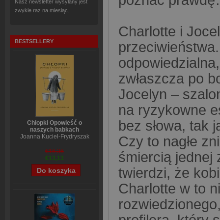
Nasz newsletter wysyłany jest
zwykle raz na miesiąc.
Charlotte i Jocel
BESTSELLERY
przeciwieństwa. 
odpowiedzialna,
zwłaszcza po b
Jocelyn – szalo
na ryzykowne es
bez słowa, tak ja
Chłopki Opowieść o
naszych babkach
Joanna Kuciel-Frydryszak
Czy to nagłe zn
€16,36
śmiercią jednej 
€13,13
twierdzi, że kob
Charlotte w to n
rozwiedzionego,
profilera, który