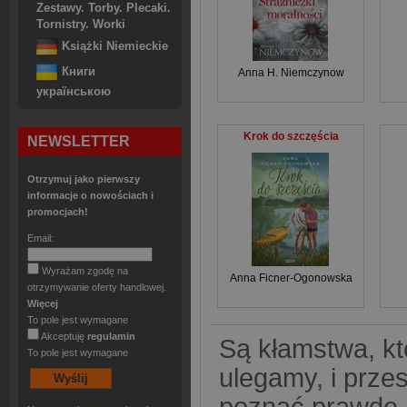
Zestawy. Torby. Plecaki.
Tornistry. Worki
Książki Niemieckie
Книги
Anna H. Niemczynow
українською
Krok do szczęścia
NEWSLETTER
Otrzymuj jako pierwszy
informacje o nowościach i
promocjach!
Email:
Wyrażam zgodę na
Anna Ficner-Ogonowska
otrzymywanie oferty handlowej.
Więcej
To pole jest wymagane
Akceptuję
regulamin
Są kłamstwa, kt
To pole jest wymagane
ulegamy, i prze
poznać prawd