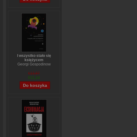
I wszystko stało się
księżycem
Georgi Gospodinow
€13,87
€11,14