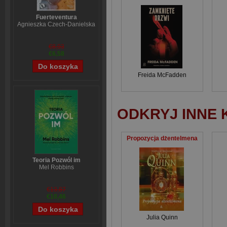
Fuerteventura
Agnieszka Czech-Danielska
€8,93
€6,58
Freida McFadden
ODKRYJ INNE 
Propozycja dżentelmena
Teoria Pozwól im
Mel Robbins
€13,87
€10,46
Julia Quinn