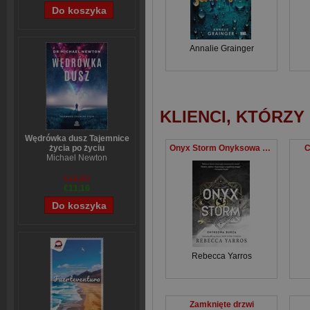
Annalie Grainger
KLIENCI, KTÓRZY
Wędrówka dusz Tajemnice
Onyx Storm Onyksowa burza
C
życia po życiu
Michael Newton
€13,89
€11,16
Rebecca Yarros
Zamknięte drzwi