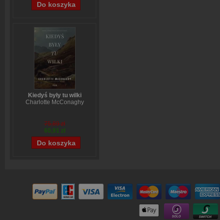
Kiedyś były tu wilki
Charlotte McConaghy
75,89 zł
60,91 zł