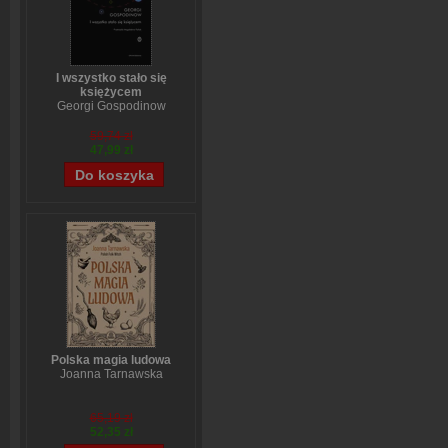
I wszystko stało się
księżycem
Georgi Gospodinow
59,74 zł
47,99 zł
Polska magia ludowa
Joanna Tarnawska
65,19 zł
52,35 zł