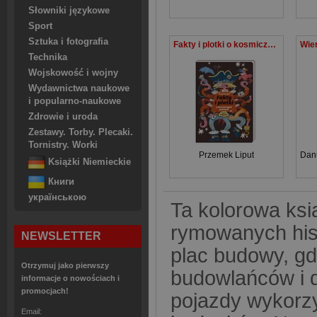
Słowniki językowe
Sport
Sztuka i fotografia
Fakty i plotki o kosmicznych piratach
Technika
Wojskowość i wojny
Wydawnictwa naukowe
i popularno-naukowe
Zdrowie i uroda
Zestawy. Torby. Plecaki.
Tornistry. Worki
Przemek Liput
Dan
Książki Niemieckie
Книги
українською
Ta kolorowa ksi
rymowanych his
NEWSLETTER
plac budowy, gd
Otrzymuj jako pierwszy
budowlańców i d
informacje o nowościach i
promocjach!
pojazdy wykorz
Email: