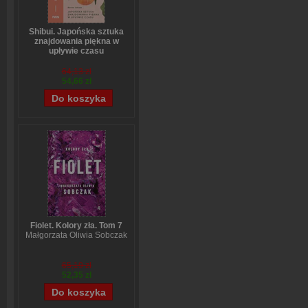
Shibui. Japońska sztuka
znajdowania piękna w
upływie czasu
Sanae Ishida
64,13 zł
54,66 zł
Fiolet. Kolory zła. Tom 7
Małgorzata Oliwia Sobczak
65,19 zł
52,35 zł