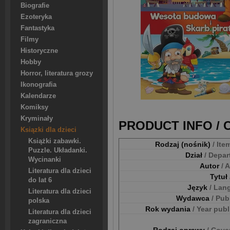
Biografie
Ezoteryka
Fantastyka
Filmy
Historyczne
Hobby
Horror, literatura grozy
Ikonografia
Kalendarze
Komiksy
Kryminały
PRODUCT INFO /
Ksiązki dla dzieci
Książki zabawki.
Rodzaj (nośnik)
/ Ite
Puzzle. Układanki.
Dział
/ Depa
Wycinanki
Autor
/ 
Literatura dla dzieci
Tytuł
do lat 6
Język
/ Lan
Literatura dla dzieci
Wydawca
/ Pub
polska
Rok wydania
/ Year pub
Literatura dla dzieci
zagraniczna