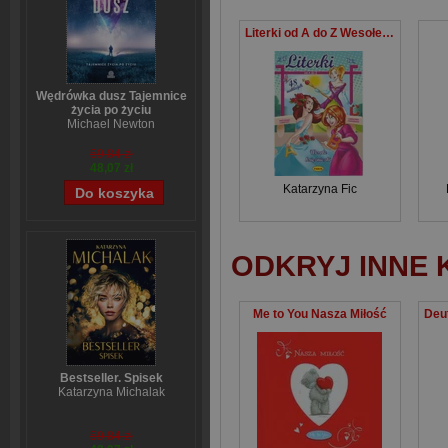
Literki od A do Z Wesołe księżniczki
Wędrówka dusz Tajemnice
życia po życiu
Michael Newton
59,84 zł
48,07 zł
Katarzyna Fic
ODKRYJ INNE 
Me to You Nasza Miłość
Bestseller. Spisek
Katarzyna Michalak
59,84 zł