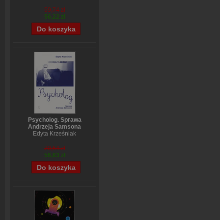
59,74 zł
56,22 zł
Psycholog. Sprawa
Andrzeja Samsona
Edyta Krześniak
70,54 zł
56,63 zł