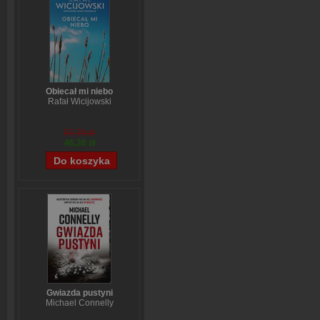
Obiecał mi niebo
Rafał Wicijowski
57,70 zł
46,36 zł
Gwiazda pustyni
Michael Connelly