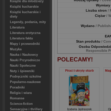
Rodzaj oprawy
/ Cove
Ksiązki dla młodzieży
Wymiar
Książki kucharskie
Liczba stron
/
Książki kucharskie i
Ciężar
/ 
diety
Legendy, podania, mity
Wydano
/ Publis
Literatura
Literatura erotyczna
EA
Literatura faktu
Stan produktu
/ Con
Mapy i przewodniki
Osoba Odpowiedz
Muzyka
Responsible P
Nauka i Naukowcy
POLECAMY!
Nauki Przyrodnicze
Nauki Społeczne
Piraci i ukryty skarb
Nuty i śpiewniki
Podręczniki szkolne
Popularno-naukowe
Poradniki
Religia i wiara
Romanse
Science-fiction
Sensacyjne i thrillery
Izabela Jędraszek
O