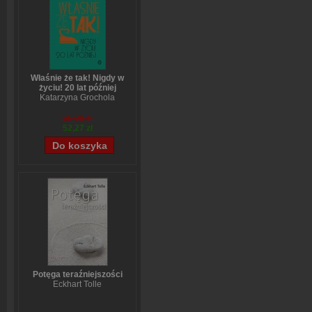
Właśnie że tak! Nigdy w
życiu! 20 lat później
Katarzyna Grochola
65,09 zł
52,27 zł
Potęga teraźniejszości
Eckhart Tolle