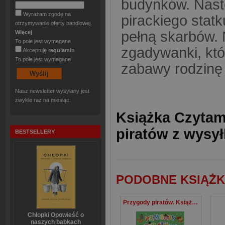
budynków. Nastę
Wyrażam zgodę na
pirackiego statk
otrzymywanie oferty handlowej.
pełną skarbów. 
Więcej
To pole jest wymagane
zgadywanki, kt
Akceptuję
regulamin
To pole jest wymagane
zabawy rodzinę 
Nasz newsletter wysyłany jest
zwykle raz na miesiąc.
Książka Czytam
piratów z wysył
BESTSELLERY
PODOBNE KSIĄŻK
Przygody piratów. Książka z zadaniami
Chłopki Opowieść o
naszych babkach