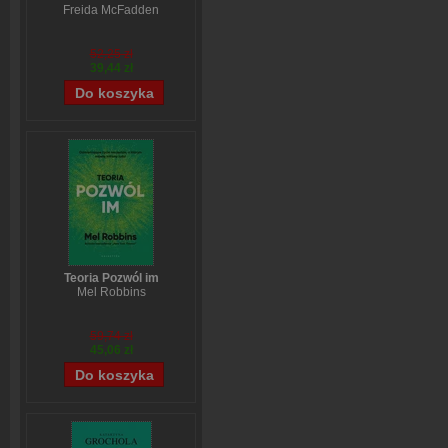
Freida McFadden
52,25 zł
39,44 zł
Teoria Pozwól im
Mel Robbins
59,74 zł
45,06 zł