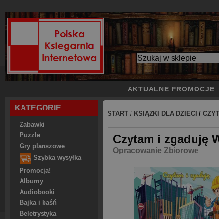
AKTUALNE PROMOCJE
KATEGORIE
START
/
KSIĄZKI DLA DZIECI
/
CZYT
Zabawki
Puzzle
Czytam i zgaduję 
Gry planszowe
Opracowanie Zbiorowe
Szybka wysyłka
Promocja!
Albumy
Audiobooki
Bajka i baśń
Beletrystyka