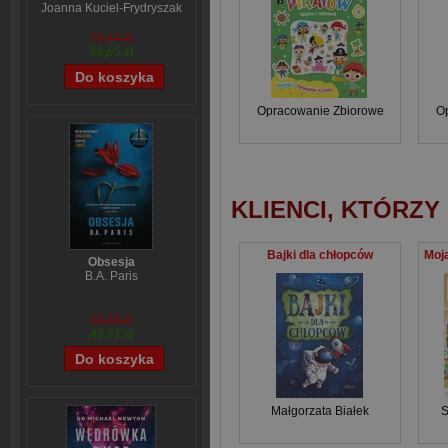
Joanna Kuciel-Frydryszak
70,44 zł
56,55 zł
Opracowanie Zbiorowe
O
KLIENCI, KTÓRZY
Bajki dla chłopców
Obsesja
B.A. Paris
54,39 zł
43,71 zł
Małgorzata Białek
S