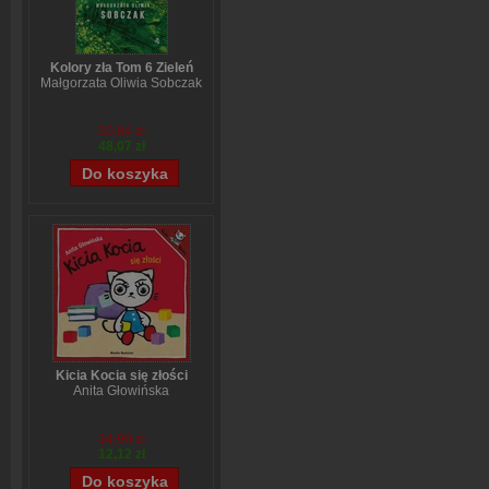
Kolory zła Tom 6 Zieleń
Małgorzata Oliwia Sobczak
59,84 zł
48,07 zł
Kicia Kocia się złości
Anita Głowińska
14,90 zł
12,12 zł