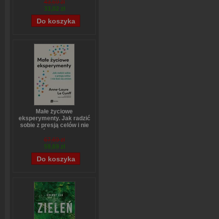
43,69 zł
33,02 zł
Małe życiowe
eksperymenty. Jak radzić
sobie z presją celów i nie
bać się zmian
Anne-Laure LeCunff
67,69 zł
59,69 zł