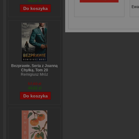
48,07 zł
Ewa
Bezprawie. Seria z Joanną
Chyłką. Tom 20
Remigiusz Mróz
57,60 zł
44,02 zł