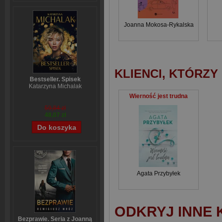
Joanna Mokosa-Rykalska
KLIENCI, KTÓRZY
Bestseller. Spisek
Katarzyna Michalak
Wierność jest trudna
59,84 zł
48,07 zł
Agata Przybyłek
ODKRYJ INNE 
Bezprawie. Seria z Joanną