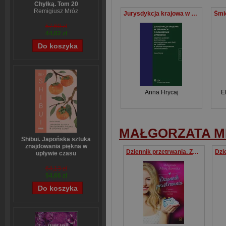
Chyłką. Tom 20
Remigiusz Mróz
Jurysdykcja krajowa w sprawach o ogłoszenie upadłości
57,60 zł
44,02 zł
Anna Hrycaj
E
MAŁGORZATA 
Shibui. Japońska sztuka
znajdowania piękna w
Dziennik przetrwania. Zapiski niedoskonałej matki
upływie czasu
Sanae Ishida
64,13 zł
54,66 zł