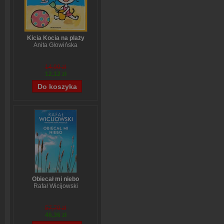
Kicia Kocia na plaży
Anita Głowińska
14,90 zł
12,12 zł
Obiecał mi niebo
Rafał Wicijowski
57,70 zł
46,36 zł