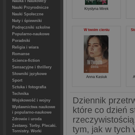
Nauka i Naukowcy
Nauki Przyrodnicze
Krystyna Mirek
Nauki Społeczne
Nuty i śpiewniki
Podręczniki szkolne
W twoim cieniu
St
Popularno-naukowe
Poradniki
Religia i wiara
Romanse
Science-fiction
Sensacyjne i thrillery
Słowniki językowe
Anna Kasiuk
A
Sport
Sztuka i fotografia
Technika
Dziennik przetr
Wojskowość i wojny
Wydawnictwa naukowe
które co dzień s
i popularno-naukowe
rzeczywistością
Zdrowie i uroda
Zestawy. Torby. Plecaki.
tym, jak w tych
Tornistry. Worki