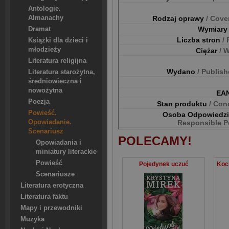
Antologie.
Almanachy
Rodzaj oprawy
/ Cove
Wymiar
Dramat
Liczba stron
/
Książki dla dzieci i
młodzieży
Ciężar
/ 
Literatura religijna
Wydano
/ Publis
Literatura starożytna,
średniowieczna i
nowożytna
EA
Poezja
Stan produktu
/ Con
Powieść.
Osoba Odpowiedz
Opowiadanie.
Responsible P
Scenariusz
POLECAMY!
Opowiadania i
miniatury literackie
Powieść
Pojedynek uczuć
Scenariusze
Literatura erotyczna
Literatura faktu
Mapy i przewodniki
Muzyka