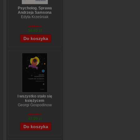
Psycholog. Sprawa
Andrzeja Samsona
Edyta Krześniak
70,54 zł
56,63 zł
I wszystko stało się
księżycem
Georgi Gospodinow
59,74 zł
47,99 zł