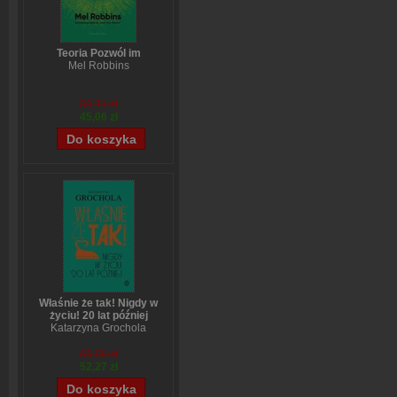
Teoria Pozwól im
Mel Robbins
59,74 zł
45,06 zł
Właśnie że tak! Nigdy w
życiu! 20 lat później
Katarzyna Grochola
65,09 zł
52,27 zł