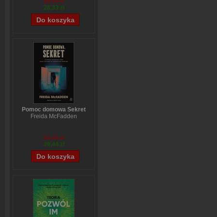
38,44 zł
28,33 zł
Pomoc domowa Sekret
Freida McFadden
52,25 zł
39,44 zł