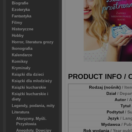
Biografie
Ezoteryka
Fantastyka
Filmy
Historyczne
Hobby
Horror, literatura grozy
Ikonografia
Kalendarze
Komiksy
Kryminały
Ksiązki dla dzieci
PRODUCT INFO /
Ksiązki dla młodzieży
Rodzaj (nośnik)
/ Ite
Książki kucharskie
Dział
/ Depa
Książki kucharskie i
diety
Autor
/ 
Tytuł
Legendy, podania, mity
Podtytuł
/ S
Literatura
Język
/ Lan
Aforyzmy. Myśli.
Przysłowia
Wydawca
/ Pub
Rok wydania
/ Year pub
Anegdoty. Dowcipy