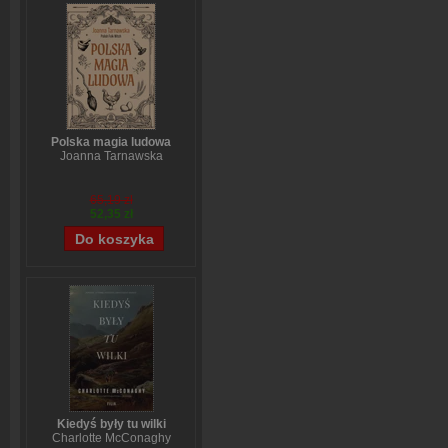
Polska magia ludowa
Joanna Tarnawska
65,19 zł
52,35 zł
Kiedyś były tu wilki
Charlotte McConaghy