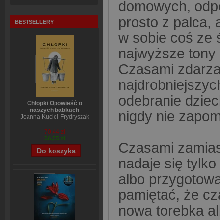
domowych, odpo
prosto z palca, 
BESTSELLERY
w sobie coś ze 
najwyższe tony 
Czasami zdarza 
najdrobniejszych
odebranie dziec
Chłopki Opowieść o
naszych babkach
nigdy nie zapom
Joanna Kuciel-Frydryszak
70,44 zł
56,55 zł
Czasami zamiast
nadaje się tylko
albo przygotowa
pamiętać, że cz
nowa torebka albo