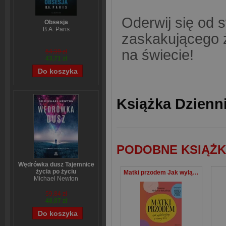
Oderwij się od 
Obsesja
B.A. Paris
zaskakującego ż
na świecie!
54,39 zł
43,71 zł
Książka Dzienni
PODOBNE KSIĄŻK
Wędrówka dusz Tajemnice
życia po życiu
Matki przodem Jak wylądowałyśmy w ciemnej d***e
Michael Newton
59,84 zł
48,07 zł