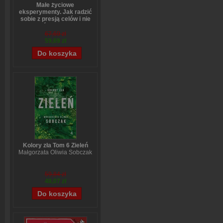
Małe życiowe
eksperymenty. Jak radzić
sobie z presją celów i nie
bać się zmian
Anne-Laure LeCunff
67,69 zł
59,69 zł
Kolory zła Tom 6 Zieleń
Małgorzata Oliwia Sobczak
59,84 zł
48,07 zł