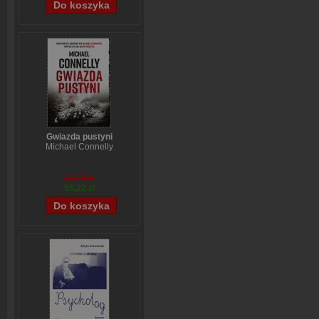
Gwiazda pustyni
Michael Connelly
59,74 zł
56,22 zł