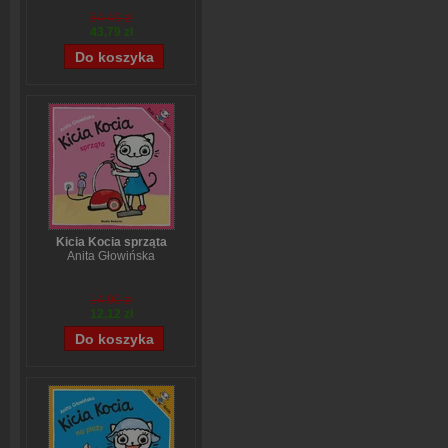
54,49 zł
43,79 zł
Kicia Kocia sprząta
Anita Głowińska
14,90 zł
12,12 zł