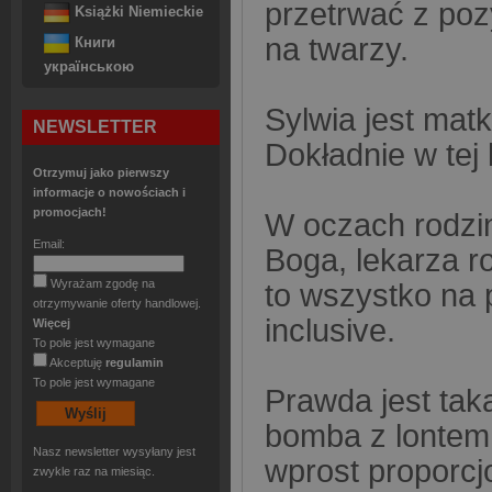
przetrwać z po
Książki Niemieckie
na twarzy.
Книги
українською
Sylwia jest matk
NEWSLETTER
Dokładnie w tej 
Otrzymuj jako pierwszy
informacje o nowościach i
promocjach!
W oczach rodzi
Email:
Boga, lekarza r
Wyrażam zgodę na
to wszystko na p
otrzymywanie oferty handlowej.
inclusive.
Więcej
To pole jest wymagane
Akceptuję
regulamin
To pole jest wymagane
Prawda jest tak
bomba z lontem 
Nasz newsletter wysyłany jest
wprost proporcj
zwykle raz na miesiąc.