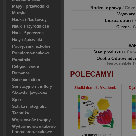
Mapy i przewodniki
Rodzaj oprawy
/ Cove
Muzyka
Wymiar
Nauka i Naukowcy
Liczba stron
/
Nauki Przyrodnicze
Ciężar
/ 
Nauki Społeczne
Nuty i śpiewniki
EA
Podręczniki szkolne
Stan produktu
/ Con
Popularno-naukowe
Osoba Odpowiedz
Poradniki
Responsible P
Religia i wiara
POLECAMY!
Romanse
Science-fiction
Sensacyjne i thrillery
Słodki domek. Akademia mądrego dziecka. A to ciekawe
Słowniki językowe
Sport
Sztuka i fotografia
Technika
Wojskowość i wojny
Wydawnictwa naukowe
i popularno-naukowe
Zbigniew Dmitroca