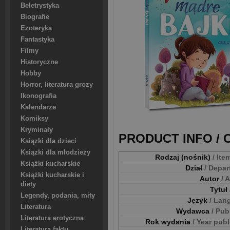
Beletrystyka
Biografie
Ezoteryka
Fantastyka
Filmy
Historyczne
Hobby
Horror, literatura grozy
Ikonografia
Kalendarze
Komiksy
Kryminały
PRODUCT INFO /
Ksiązki dla dzieci
Ksiązki dla młodzieży
Rodzaj (nośnik)
/ Ite
Książki kucharskie
Dział
/ Depa
Książki kucharskie i
Autor
/ 
diety
Tytuł
Legendy, podania, mity
Język
/ Lan
Literatura
Wydawca
/ Pub
Literatura erotyczna
Rok wydania
/ Year pub
Literatura faktu