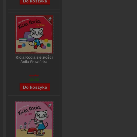
Kicia Kocia się złości
Anita Głowińska
€3,47
€2,82