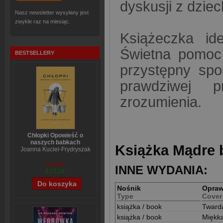
dyskusji z dzie
Nasz newsletter wysyłany jest
zwykle raz na miesiąc.
Książeczka id
Świetna pomoc 
BESTSELLERY
przystępny spo
prawdziwej pr
zrozumienia.
Chłopki Opowieść o
naszych babkach
Książka Mądre b
Joanna Kuciel-Frydryszak
€16,39
INNE WYDANIA:
€13,16
Nośnik
Opra
Type
Cover
książka / book
Tward
książka / book
Miękk