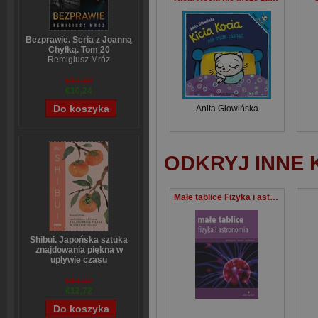
Bezprawie. Seria z Joanną
Chyłką. Tom 20
Remigiusz Mróz
€13,40
€10,24
Anita Głowińska
ODKRYJ INNE 
Małe tablice Fizyka i astronomia
Shibui. Japońska sztuka
znajdowania piękna w
upływie czasu
Sanae Ishida
€14,92
€12,72