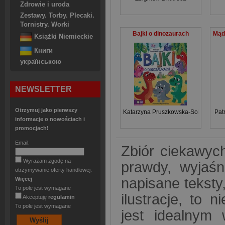
Zdrowie i uroda
Zestawy. Torby. Plecaki.
Tornistry. Worki
Bajki o dinozaurach
Książki Niemieckie
Книги
українською
NEWSLETTER
Otrzymuj jako pierwszy
Katarzyna Pruszkowska-Sokalla
Pat
informacje o nowościach i
promocjach!
Email:
Zbiór ciekawyc
Wyrażam zgodę na
prawdy, wyjaśn
otrzymywanie oferty handlowej.
napisane teksty
Więcej
To pole jest wymagane
ilustracje, to 
Akceptuję
regulamin
To pole jest wymagane
jest idealnym 