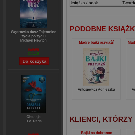
książka / book
Tward
PODOBNE KSIĄŻK
Wędrówka dusz Tajemnice
życia po życiu
Michael Newton
Mądre bajki przyjaźń
€13,92
€11,19
Antosiewicz Agnieszka
A
Obsesja
KLIENCI, KTÓRZY
B.A. Paris
Bajki na dobranoc
€12,66