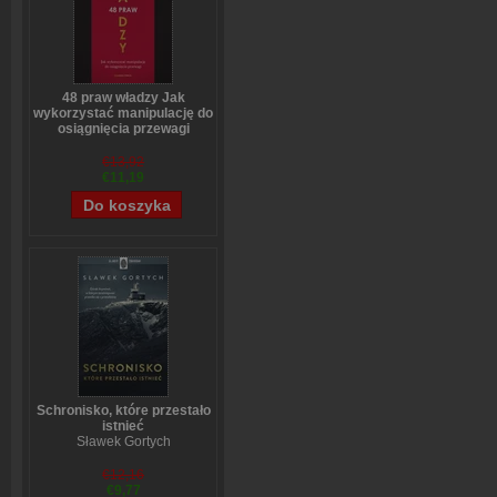
48 praw władzy Jak
wykorzystać manipulację do
osiągnięcia przewagi
Robert Greene
€13,92
€11,19
Schronisko, które przestało
istnieć
Sławek Gortych
€12,16
€9,77