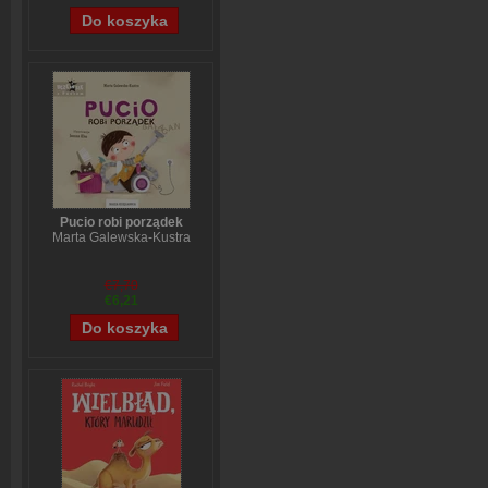
Pucio robi porządek
Marta Galewska-Kustra
€7,70
€6,21