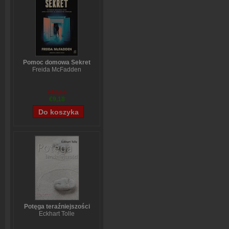
Pomoc domowa Sekret
Freida McFadden
€12,16
€9,18
Potęga teraźniejszości
Eckhart Tolle