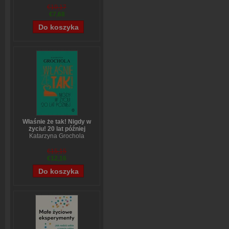
€10,17
€7,68
Właśnie że tak! Nigdy w
życiu! 20 lat później
Katarzyna Grochola
€15,15
€12,16