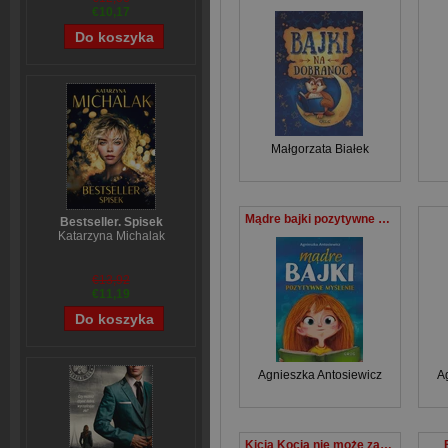
€10,17
Małgorzata Białek
Mądre bajki pozytywne myślenie
Bestseller. Spisek
Katarzyna Michalak
€13,92
€11,19
Agnieszka Antosiewicz
A
Kicia Kocia nie może zasnąć