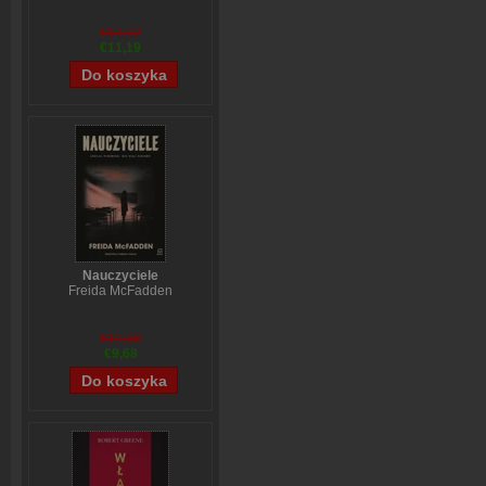
€13,92
€11,19
Nauczyciele
Freida McFadden
€12,66
€9,68