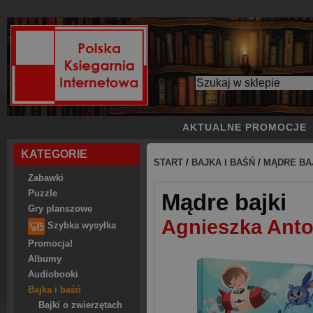
AKTUALNE PROMOCJE
KATEGORIE
START
/
BAJKA I BAŚŃ
/
MĄDRE BA
Zabawki
Puzzle
Mądre bajki
Gry planszowe
Agnieszka Anto
Szybka wysyłka
Promocja!
Albumy
Audiobooki
Bajka i baśń
Bajki o zwierzętach