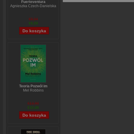
Fuerteventura
Agnieszka Czech-Danielska
€8,94
€6,59
Teoria Pozwól im
Mel Robbins
€13,90
€10,49