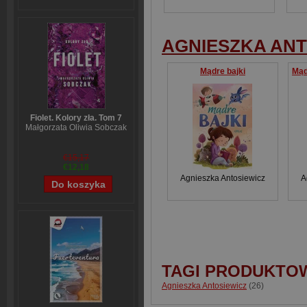
AGNIESZKA ANT
Mądre bajki
Fiolet. Kolory zła. Tom 7
Małgorzata Oliwia Sobczak
€15,17
€12,18
Agnieszka Antosiewicz
A
TAGI PRODUKTO
Agnieszka Antosiewicz
(26)