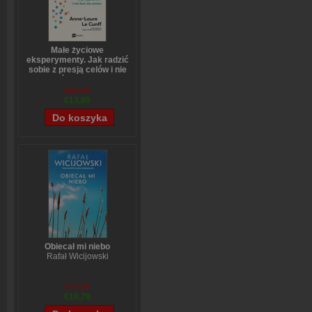
Małe życiowe
eksperymenty. Jak radzić
sobie z presją celów i nie
bać się zmian
Anne-Laure LeCunff
€15,75
€13,89
Obiecał mi niebo
Rafał Wicijowski
€13,43
€10,79