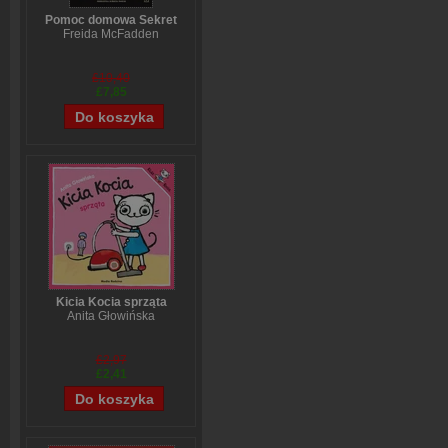
Pomoc domowa Sekret
Freida McFadden
£10,40
£7,85
Kicia Kocia sprząta
Anita Głowińska
£2,97
£2,41