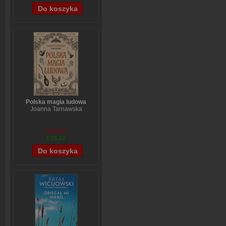
Polska magia ludowa
Joanna Tarnawska
£12,98
£10,42