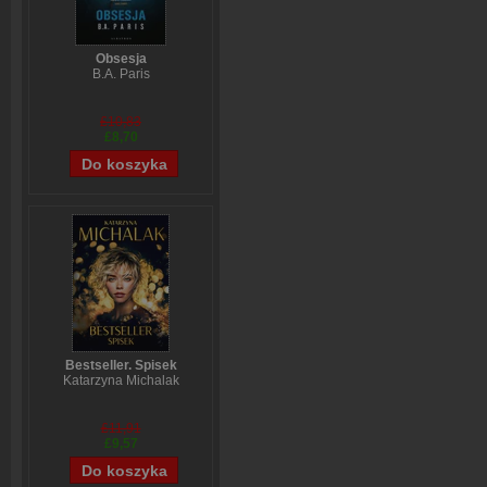
Obsesja
B.A. Paris
£10,83
£8,70
Bestseller. Spisek
Katarzyna Michalak
£11,91
£9,57