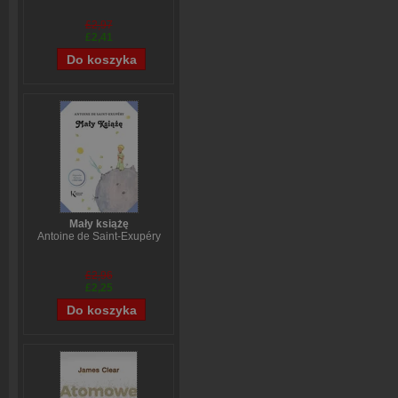
£2,97
£2,41
Mały książę
Antoine de Saint-Exupéry
£2,96
£2,25