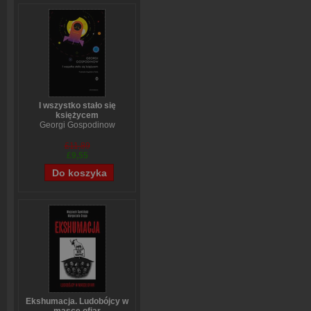
I wszystko stało się
księżycem
Georgi Gospodinow
£11,89
£9,55
Ekshumacja. Ludobójcy w