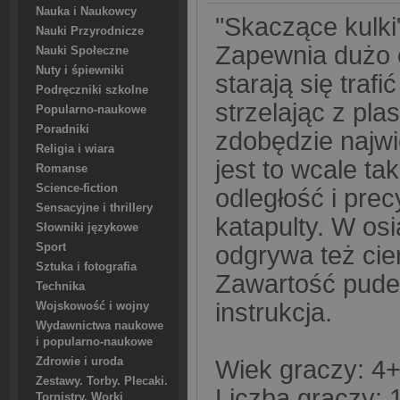
Nauka i Naukowcy
"Skaczące kulki
Nauki Przyrodnicze
Zapewnia dużo 
Nauki Społeczne
Nuty i śpiewniki
starają się traf
Podręczniki szkolne
strzelając z pla
Popularno-naukowe
Poradniki
zdobędzie najwi
Religia i wiara
jest to wcale ta
Romanse
Science-fiction
odległość i prec
Sensacyjne i thrillery
katapulty. W os
Słowniki językowe
odgrywa też cie
Sport
Sztuka i fotografia
Zawartość pudeł
Technika
instrukcja.
Wojskowość i wojny
Wydawnictwa naukowe
i popularno-naukowe
Wiek graczy: 4
Zdrowie i uroda
Zestawy. Torby. Plecaki.
Liczba graczy: 
Tornistry. Worki