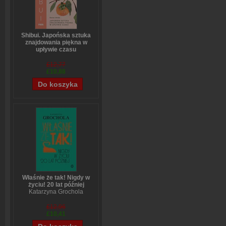
Shibui. Japońska sztuka
znajdowania piękna w
upływie czasu
Sanae Ishida
£12,77
£10,88
Właśnie że tak! Nigdy w
życiu! 20 lat później
Katarzyna Grochola
£12,96
£10,41