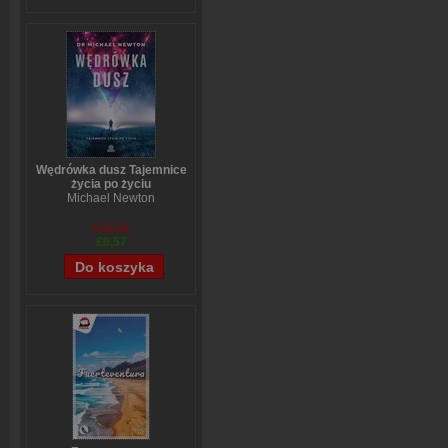
Wędrówka dusz Tajemnice
życia po życiu
Michael Newton
£11,91
£9,57