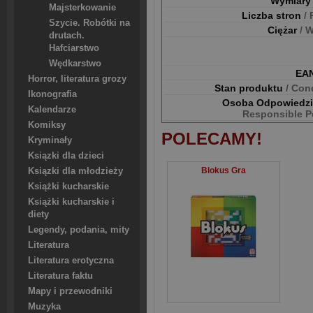
Wymiar
Majsterkowanie
Liczba stron
/
Szycie. Robótki na
Ciężar
/ 
drutach.
Hafciarstwo
Wędkarstwo
EA
Horror, literatura grozy
Stan produktu
/ Con
Ikonografia
Osoba Odpowiedz
Kalendarze
Responsible P
Komiksy
POLECAMY!
Kryminały
Ksiązki dla dzieci
Blokus Gra
Ksiązki dla młodzieży
Książki kucharskie
Książki kucharskie i
diety
Legendy, podania, mity
Literatura
Literatura erotyczna
Literatura faktu
Mapy i przewodniki
Muzyka