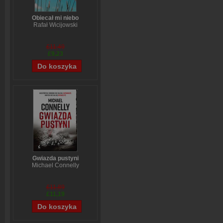
Obiecał mi niebo
Rafał Wicijowski
£11,49
£9,23
Gwiazda pustyni
Michael Connelly
£11,89
£11,19