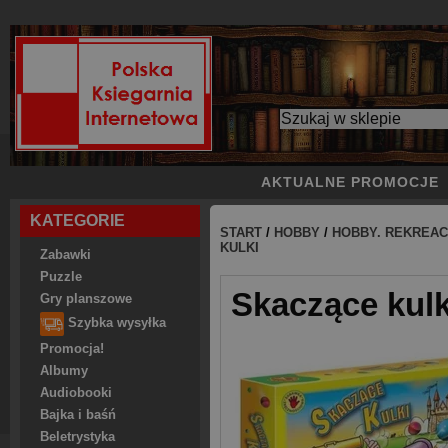
AKTUALNE PROMOCJE
KATEGORIE
START
/
HOBBY
/
HOBBY. REKREAC
KULKI
Zabawki
Puzzle
Skaczące kulk
Gry planszowe
Szybka wysyłka
Promocja!
Albumy
Audiobooki
Bajka i baśń
Beletrystyka