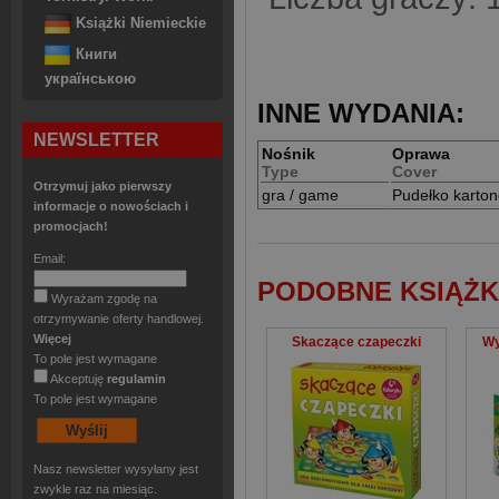
Książki Niemieckie
Книги
українською
INNE WYDANIA:
NEWSLETTER
Nośnik
Oprawa
Type
Cover
Otrzymuj jako pierwszy
gra / game
Pudełko karto
informacje o nowościach i
promocjach!
Email:
PODOBNE KSIĄŻK
Wyrażam zgodę na
otrzymywanie oferty handlowej.
Więcej
Skaczące czapeczki
Wy
To pole jest wymagane
Akceptuję
regulamin
To pole jest wymagane
Nasz newsletter wysyłany jest
zwykle raz na miesiąc.