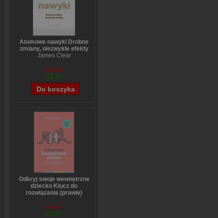
Atomowe nawyki Drobne
zmiany, niezwykłe efekty
James Clear
£10,83
£8,70
Odkryj swoje wewnętrzne
dziecko Klucz do
rozwiązania (prawie)
wszystkich problemów
Stefanie Stahl
£9,78
£7,87