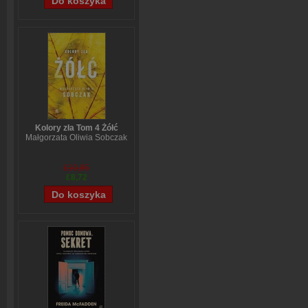
Kolory zła Tom 4 Żółć
Małgorzata Oliwia Sobczak
£10,85
£8,72