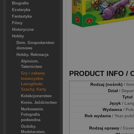
Biografie
Ezoteryka
Fantastyka
Filmy
Historyczne
Hobby
Dom. Gospodarstwo
domowe
Hobby. Rekreacja
Alpinizm.
Taternictwo
PRODUCT INFO /
Gry i zabawy
towarzyskie.
Rodzaj (nośnik)
/ Ite
Łamigłówki.
Szachy. Karty
Dział
/ Depa
Kolekcjonerstwo
Tytuł
Konie. Jeździectwo
Język
/ Lan
Wydawca
/ Pub
Nurkowanie.
Fotografia
Rok wydania
/ Year pub
podwodna
Ozdoby.
Rodzaj oprawy
/ Cove
Modelarstwo.