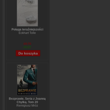
Potęga teraźniejszości
Eckhart Tolle
£8,70
£6,57
Bezprawie. Seria z Joanną
Chyłką. Tom 20
Remigiusz Mróz