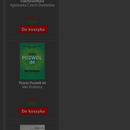
Fuerteventura
Agnieszka Czech-Danielska
£7,65
£5,64
Teoria Pozwól im
Mel Robbins
£11,89
£8,97