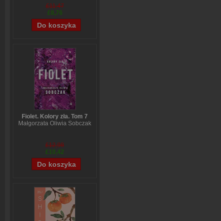
£11,47
£8,76
Fiolet. Kolory zła. Tom 7
Małgorzata Oliwia Sobczak
£12,98
£10,42