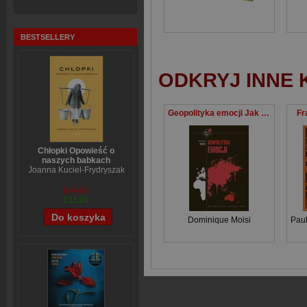
BESTSELLERY
ODKRYJ INNE 
Geopolityka emocji Jak kultury strachu, upokorzenia i nadziei przeobrażają świat
Fr
Chłopki Opowieść o
naszych babkach
Joanna Kuciel-Frydryszak
£14,02
£11,26
Dominique Moisi
Paul