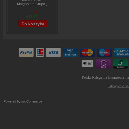
masce ofiar
Małgorzata Grupa
,
Wojciech Sumliński
£15,09
£13,60
Polska Księgarnia Internetowa ma
Odstąpienie od
Powered by
nopCommerce