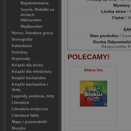
Majsterkowanie
Wymiar
Szycie. Robótki na
Liczba stron
/
drutach.
Ciężar
/ 
Hafciarstwo
Wędkarstwo
EA
Horror, literatura grozy
Stan produktu
/ Con
Ikonografia
Osoba Odpowiedz
Kalendarze
Responsible P
Komiksy
POLECAMY!
Kryminały
Ksiązki dla dzieci
Blokus Gra
Ksiązki dla młodzieży
Książki kucharskie
Książki kucharskie i
diety
Legendy, podania, mity
Literatura
Literatura erotyczna
Literatura faktu
Mapy i przewodniki
Muzyka