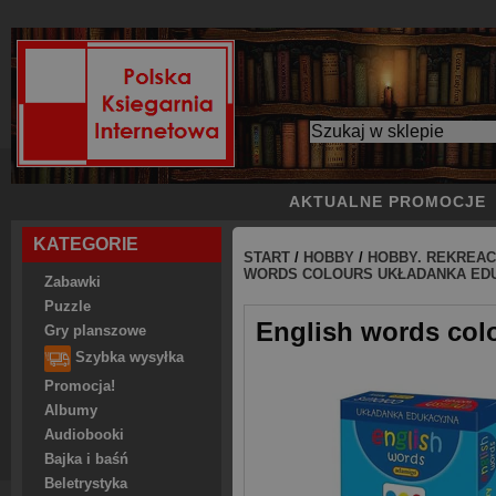
AKTUALNE PROMOCJE
KATEGORIE
START
/
HOBBY
/
HOBBY. REKREAC
WORDS COLOURS UKŁADANKA ED
Zabawki
Puzzle
English words col
Gry planszowe
Szybka wysyłka
Promocja!
Albumy
Audiobooki
Bajka i baśń
Beletrystyka