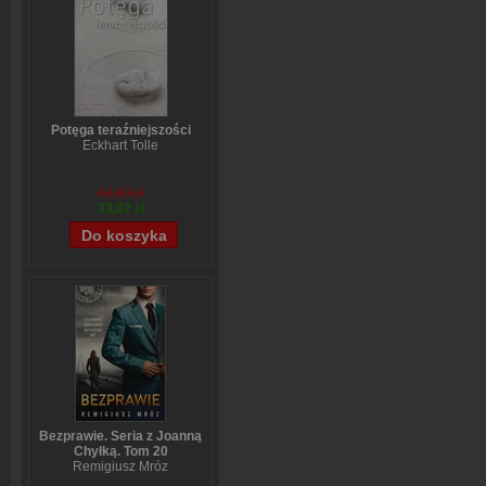
Potęga teraźniejszości
Eckhart Tolle
43,69 zł
33,02 zł
Bezprawie. Seria z Joanną
Chyłką. Tom 20
Remigiusz Mróz