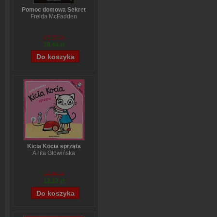
Pomoc domowa Sekret
Freida McFadden
52,25 zł
39,44 zł
Kicia Kocia sprząta
Anita Głowińska
14,90 zł
12,12 zł