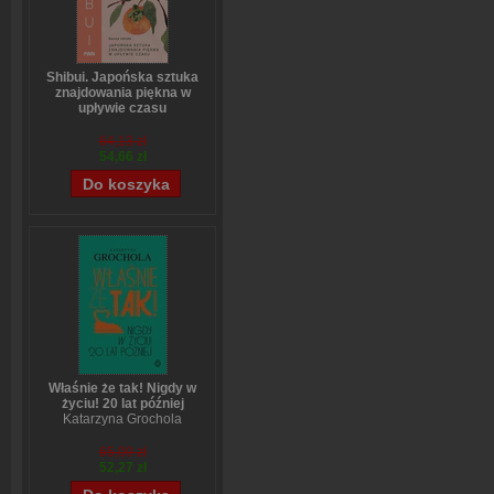
Shibui. Japońska sztuka
znajdowania piękna w
upływie czasu
Sanae Ishida
64,13 zł
54,66 zł
Właśnie że tak! Nigdy w
życiu! 20 lat później
Katarzyna Grochola
65,09 zł
52,27 zł