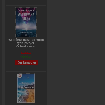
Wędrówka dusz Tajemnice
życia po życiu
Michael Newton
59,84 zł
48,07 zł