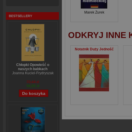
Marek Żurek
BESTSELLERY
ODKRYJ INNE 
Notatnik Duży Jedność
Chłopki Opowieść o
naszych babkach
Joanna Kuciel-Frydryszak
70,44 zł
56,55 zł