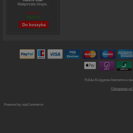
masce ofiar
Małgorzata Grupa
,
Wojciech Sumliński
75,79 zł
68,31 zł
Polska Księgarnia Internetowa ma
Odstąpienie od
Powered by
nopCommerce