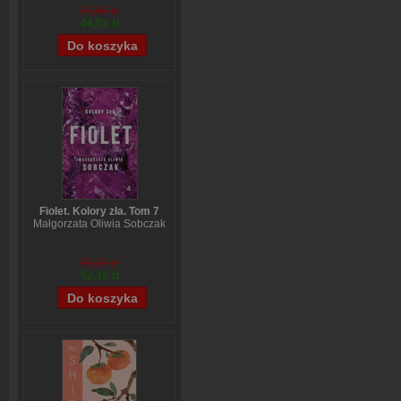
57,60 zł
44,02 zł
Fiolet. Kolory zła. Tom 7
Małgorzata Oliwia Sobczak
65,19 zł
52,35 zł