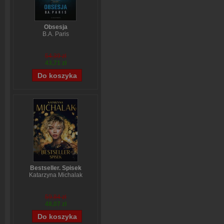
Obsesja
B.A. Paris
54,39 zł
43,71 zł
Bestseller. Spisek
Katarzyna Michalak
59,84 zł
48,07 zł