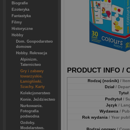
Biografie
Ezoteryka
Fantastyka
Filmy
Historyczne
Hobby
Dom. Gospodarstwo
domowe
Hobby. Rekreacja
Alpinizm.
Taternictwo
PRODUCT INFO /
Gry i zabawy
towarzyskie.
Rodzaj (nośnik)
/ Ite
Łamigłówki.
Dział
/ Depa
Szachy. Karty
Tytuł
Kolekcjonerstwo
Podtytuł
/ S
Konie. Jeździectwo
Język
/ Lan
Nurkowanie.
Wydawca
/ Pub
Fotografia
podwodna
Rok wydania
/ Year pub
Ozdoby.
Modelarstwo.
Rodzaj oprawy
/ Cove