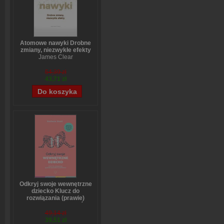
Atomowe nawyki Drobne
zmiany, niezwykłe efekty
James Clear
54,39 zł
43,71 zł
Odkryj swoje wewnętrzne
dziecko Klucz do
rozwiązania (prawie)
wszystkich problemów
Stefanie Stahl
49,14 zł
39,51 zł