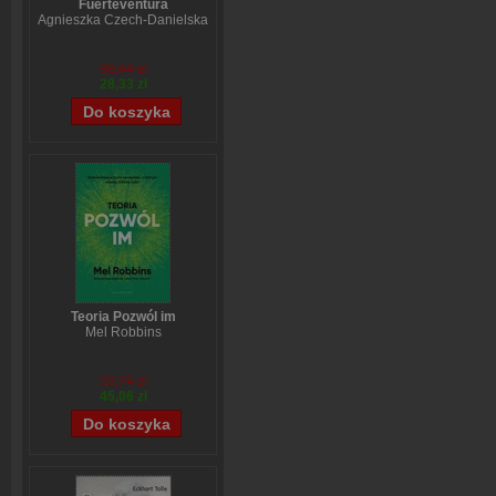
Fuerteventura
Agnieszka Czech-Danielska
38,44 zł
28,33 zł
Teoria Pozwól im
Mel Robbins
59,74 zł
45,06 zł