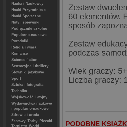
Nauka i Naukowcy
Zestaw dwueleme
Nauki Przyrodnicze
60 elementów. P
Nauki Społeczne
Nuty i śpiewniki
sposób zapoznaj
Podręczniki szkolne
Popularno-naukowe
Poradniki
Zestaw edukacy
Religia i wiara
podczas samodzi
Romanse
Science-fiction
Sensacyjne i thrillery
Wiek graczy: 5
Słowniki językowe
Liczba graczy: 
Sport
Sztuka i fotografia
Technika
Wojskowość i wojny
Wydawnictwa naukowe
i popularno-naukowe
Zdrowie i uroda
Zestawy. Torby. Plecaki.
PODOBNE KSIĄŻK
Tornistry. Worki