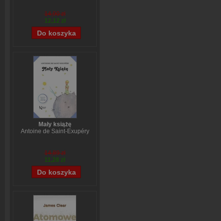
14,90 zł
12,12 zł
Mały książę
Antoine de Saint-Exupéry
14,89 zł
11,28 zł