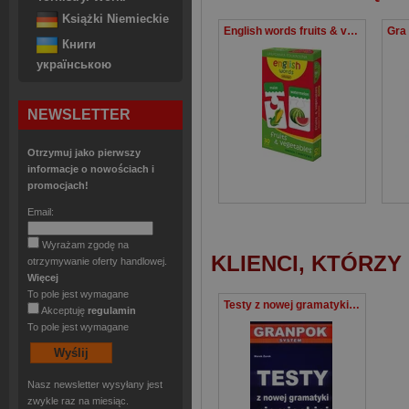
Książki Niemieckie
English words fruits & vegetables owoce i warzywa
Книги
українською
NEWSLETTER
Otrzymuj jako pierwszy
informacje o nowościach i
promocjach!
Email:
Wyrażam zgodę na
KLIENCI, KTÓRZY
otrzymywanie oferty handlowej.
Więcej
To pole jest wymagane
Testy z nowej gramatyki niemieckiej
Akceptuję
regulamin
To pole jest wymagane
Nasz newsletter wysyłany jest
zwykle raz na miesiąc.