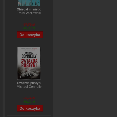
Obiecał mi niebo
Rafał Wicijowski
57,70 zł
46,36 zł
Gwiazda pustyni
Michael Connelly
59,74 zł
56,22 zł