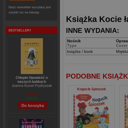
Nasz newsletter wysyłany jest
zwykle raz na miesiąc.
Książka Kocie ł
INNE WYDANIA:
BESTSELLERY
Nośnik
Opra
Type
Cover
książka / book
Miękk
PODOBNE KSIĄŻK
Chłopki Opowieść o
naszych babkach
Joanna Kuciel-Frydryszak
Kogucik śpioszek
€16,38
€13,15