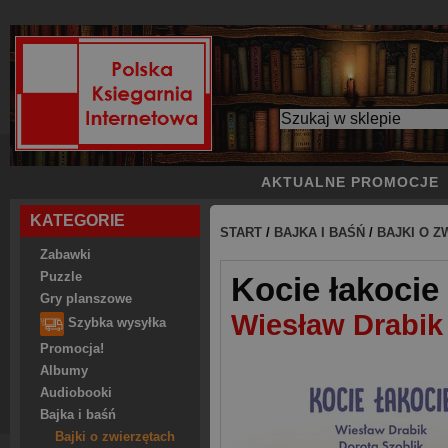
AKTUALNE PROMOCJE
KATEGORIE
START
/
BAJKA I BAŚŃ
/
BAJKI O Z
Zabawki
Puzzle
Kocie łakocie
Gry planszowe
Wiesław Drabik
Szybka wysyłka
Promocja!
Albumy
Audiobooki
Bajka i baśń
Bajki o zwierzętach