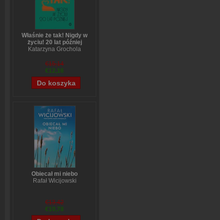
Właśnie że tak! Nigdy w
życiu! 20 lat później
Katarzyna Grochola
€15,14
€12,16
Obiecał mi niebo
Rafał Wicijowski
€13,42
€10,78