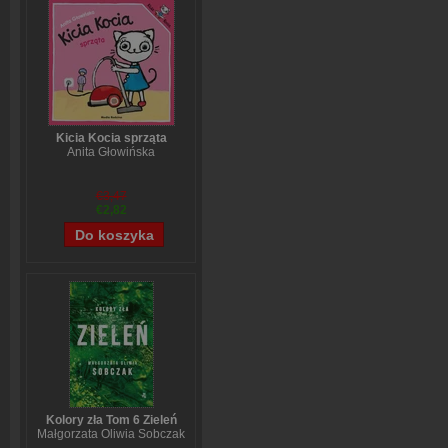
Kicia Kocia sprząta
Anita Głowińska
€3,47
€2,82
Kolory zła Tom 6 Zieleń
Małgorzata Oliwia Sobczak