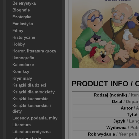
Beletrystyka
Biografie
Ezoteryka
Fantastyka
Filmy
Historyczne
Hobby
Horror, literatura grozy
Ikonografia
Kalendarze
Komiksy
Kryminały
PRODUCT INFO /
Ksiązki dla dzieci
Ksiązki dla młodzieży
Rodzaj (nośnik)
/ Ite
Książki kucharskie
Dział
/ Depa
Książki kucharskie i
Autor
/ 
diety
Tytuł
Legendy, podania, mity
Język
/ Lan
Literatura
Wydawca
/ Pub
Literatura erotyczna
Rok wydania
/ Year pub
Literatura faktu