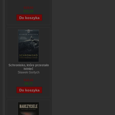
€13,92
€11,18
Schronisko, które przestało
istnieć
Sławek Gortych
€12,15
€9,77