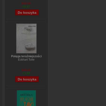
€12,15
€9,17
Potęga teraźniejszości
Eckhart Tolle
€10,16
€7,68