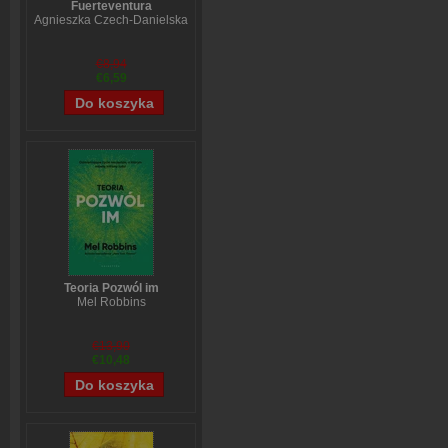
Fuerteventura
Agnieszka Czech-Danielska
€8,94
€6,59
Teoria Pozwól im
Mel Robbins
€13,90
€10,48