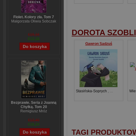
Fiolet. Kolory zła. Tom 7
Małgorzata Oliwia Sobczak
DOROTA SZOBL
€15,16
€12,18
Gawron Sadzuś
Stasińska-Soprych
,
Dorota Szoblik
Wie
Bezprawie. Seria z Joanną
Chyłką. Tom 20
Remigiusz Mróz
€13,40
€10,24
TAGI PRODUKTO