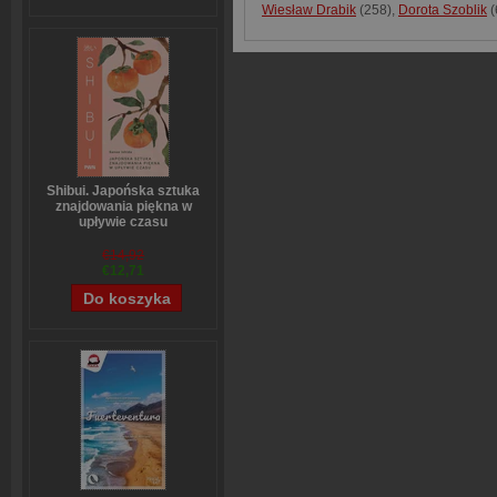
Wiesław Drabik
(258)
,
Dorota Szoblik
(
Shibui. Japońska sztuka
znajdowania piękna w
upływie czasu
Sanae Ishida
€14,92
€12,71