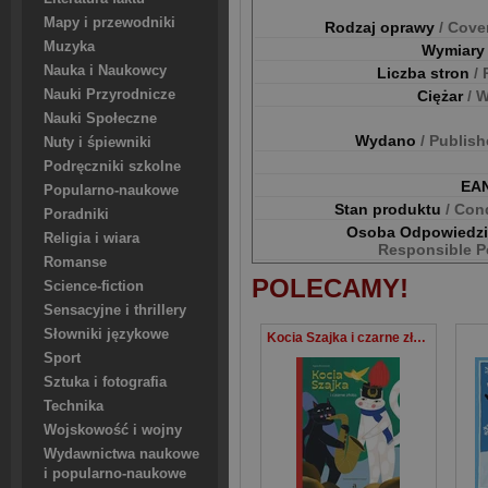
Mapy i przewodniki
Rodzaj oprawy
/ Cove
Muzyka
Wymiar
Nauka i Naukowcy
Liczba stron
/
Nauki Przyrodnicze
Ciężar
/ 
Nauki Społeczne
Wydano
/ Publis
Nuty i śpiewniki
Podręczniki szkolne
EA
Popularno-naukowe
Stan produktu
/ Con
Poradniki
Osoba Odpowiedz
Religia i wiara
Responsible P
Romanse
POLECAMY!
Science-fiction
Sensacyjne i thrillery
Słowniki językowe
Kocia Szajka i czarne złoto
Sport
Sztuka i fotografia
Technika
Wojskowość i wojny
Wydawnictwa naukowe
i popularno-naukowe