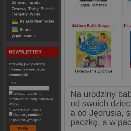
Zdrowie i uroda
Agata Romaniuk
Zestawy. Torby. Plecaki.
Tornistry. Worki
Książki Niemieckie
Ulubione Bajki: Księga dżungli i Kopciuszek
Книги
українською
NEWSLETTER
Otrzymuj jako pierwszy
informacje o nowościach i
Opracowanie Zbiorowe
promocjach!
Email:
Na urodziny bab
Wyrażam zgodę na
otrzymywanie oferty handlowej.
od swoich dzieci
Więcej
To pole jest wymagane
a od Jędrusia, 
Akceptuję
regulamin
paczkę, a w pacz
To pole jest wymagane