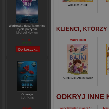
Wiesław Drabik
Wędrówka dusz Tajemnice
KLIENCI, KTÓRZY
życia po życiu
Michael Newton
Mądre bajki
€13,92
€11,18
Agnieszka Antosiewicz
ODKRYJ INNE 
Obsesja
B.A. Paris
Wrocław plan miasta 1:22 500 wersja kieszonkowa
€12,65