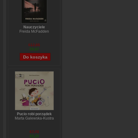
Nauczyciele
Freida McFadden
€12,65
€9,67
Pucio robi porządek
Marta Galewska-Kustra
€7,70
€6,20