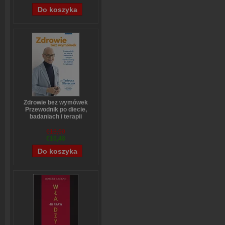
Zdrowie bez wymówek
Przewodnik po diecie,
badaniach i terapii
hormonalnej dla kobiet i
mężczyzn
€13,90
Tadeusz Oleszczuk
€10,48