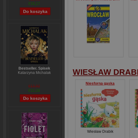
€10,17
Bestseller. Spisek
WIESŁAW DRAB
Katarzyna Michalak
Niesforna gąska
€13,92
€11,18
Wiesław Drabik