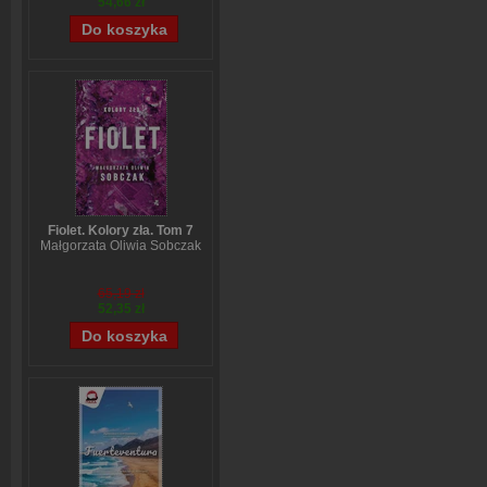
54,66 zł
Fiolet. Kolory zła. Tom 7
Małgorzata Oliwia Sobczak
65,19 zł
52,35 zł