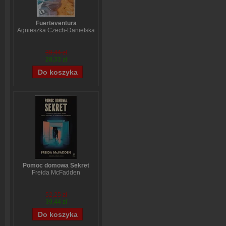
Fuerteventura
Agnieszka Czech-Danielska
38,44 zł
28,33 zł
Pomoc domowa Sekret
Freida McFadden
52,25 zł
39,44 zł