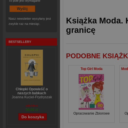
To pole jest wymagane
Książka Moda. K
Nasz newsletter wysyłany jest
zwykle raz na miesiąc.
granicę
BESTSELLERY
PODOBNE KSIĄŻK
Top Girl Moda
Chłopki Opowieść o
naszych babkach
Joanna Kuciel-Frydryszak
70,44 zł
56,55 zł
Opracowanie Zbiorowe
O