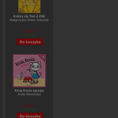
Kolory zła Tom 4 Żółć
Małgorzata Oliwia Sobczak
54,49 zł
43,79 zł
Kicia Kocia sprząta
Anita Głowińska
14,90 zł
12,12 zł