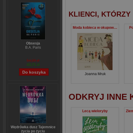
KLIENCI, KTÓRZY
Moda kobieca w okupowanej Polsce
Po
Obsesja
B.A. Paris
54,39 zł
43,71 zł
Joanna Mruk
ODKRYJ INNE 
Lecą wieloryby
Wędrówka dusz Tajemnice
życia po życiu