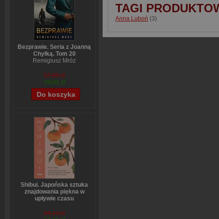
TAGI PRODUKTO
Anna Luboń
(3)
Bezprawie. Seria z Joanną
Chyłką. Tom 20
Remigiusz Mróz
57,60 zł
44,02 zł
Shibui. Japońska sztuka
znajdowania piękna w
upływie czasu
Sanae Ishida
64,13 zł