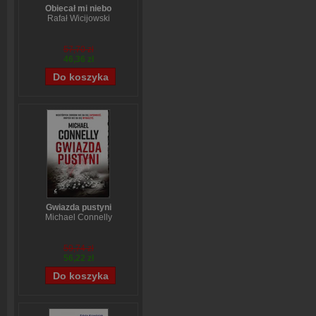
Obiecał mi niebo
Rafał Wicijowski
57,70 zł
46,36 zł
Gwiazda pustyni
Michael Connelly
59,74 zł
56,22 zł