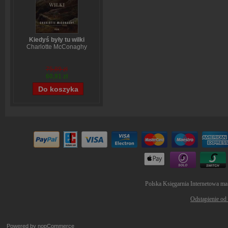
Kiedyś były tu wilki
Charlotte McConaghy
75,89 zł
60,91 zł
Polska Księgarnia Internetowa ma
Odstąpienie od
Powered by
nopCommerce