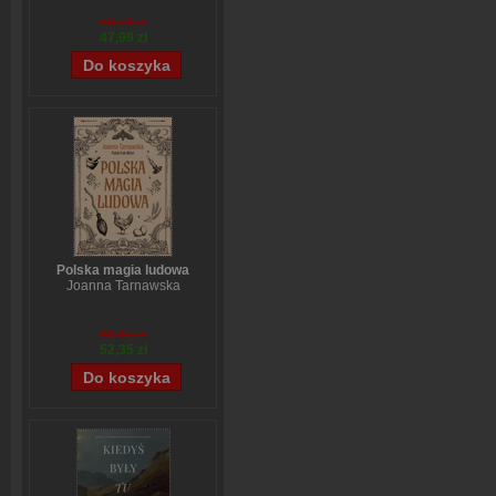
59,74 zł
47,99 zł
Polska magia ludowa
Joanna Tarnawska
65,19 zł
52,35 zł