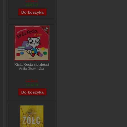
59,84 zł
48,07 zł
Kicia Kocia się złości
Anita Głowińska
14,90 zł
12,12 zł