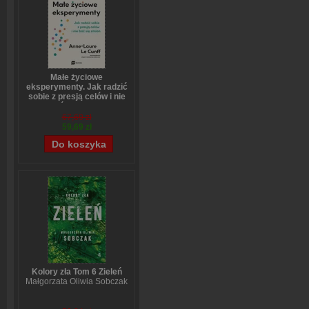
Małe życiowe
eksperymenty. Jak radzić
sobie z presją celów i nie
bać się zmian
Anne-Laure LeCunff
67,69 zł
59,69 zł
Kolory zła Tom 6 Zieleń
Małgorzata Oliwia Sobczak