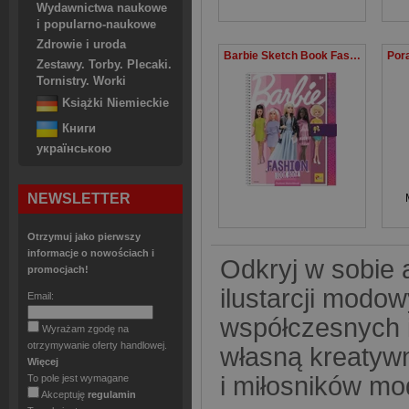
Wydawnictwa naukowe
i popularno-naukowe
Zdrowie i uroda
Barbie Sketch Book Fashion Look Book
Zestawy. Torby. Plecaki.
Tornistry. Worki
Książki Niemieckie
Книги
українською
NEWSLETTER
Otrzymuj jako pierwszy
informacje o nowościach i
Odkryj w sobie a
promocjach!
ilustarcji modow
Email:
współczesnych i
Wyrażam zgodę na
otrzymywanie oferty handlowej.
własną kreatywn
Więcej
i miłosników mo
To pole jest wymagane
Akceptuję
regulamin