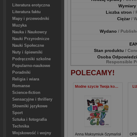
Literatura erotyczna
Wymiar
Literatura faktu
Liczba stron
/
Ciężar
/ 
Mapy i przewodniki
Muzyka
Wydano
/ Publis
Nauka i Naukowcy
Nauki Przyrodnicze
EA
Nauki Społeczne
Stan produktu
/ Con
Nuty i śpiewniki
Osoba Odpowiedz
Podręczniki szkolne
Responsible P
Popularno-naukowe
POLECAMY!
Poradniki
Religia i wiara
Romanse
Modne szycie Twoja kompletna garderoba
L
Science-fiction
Sensacyjne i thrillery
Słowniki językowe
Sport
Sztuka i fotografia
Technika
Wojskowość i wojny
Anna Maksymiuk-Szymańska