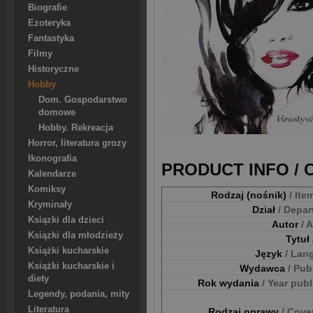
Biografie
Ezoteryka
Fantastyka
Filmy
Historyczne
Hobby
Dom. Gospodarstwo
domowe
Hobby. Rekreacja
Horror, literatura grozy
Ikonografia
PRODUCT INFO /
Kalendarze
Komiksy
Rodzaj (nośnik)
/ Ite
Kryminały
Dział
/ Depa
Ksiązki dla dzieci
Autor
/ 
Ksiązki dla młodzieży
Tytuł
Książki kucharskie
Język
/ Lan
Książki kucharskie i
Wydawca
/ Pub
diety
Rok wydania
/ Year pub
Legendy, podania, mity
Literatura
Rodzaj oprawy
/ Cove