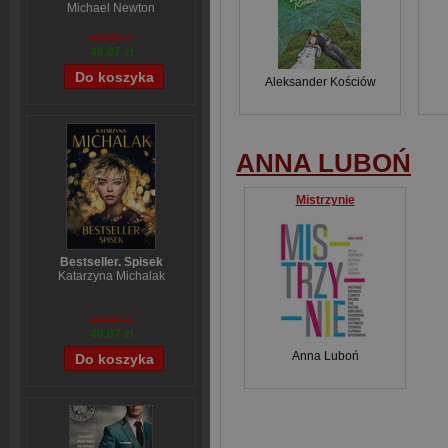
Michael Newton
59,84 zł
48,07 zł
Aleksander Kościów
ANNA LUBOŃ
Mistrzynie
Bestseller. Spisek
Katarzyna Michalak
59,84 zł
48,07 zł
Anna Luboń