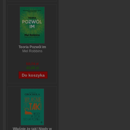
Teoria Pozwól im
Mel Robbins
59,74 zł
45,06 zł
Właśnie że tak! Nigdy w