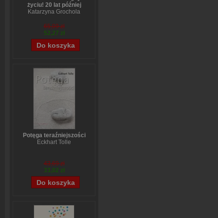
życiu! 20 lat później
Katarzyna Grochola
65,09 zł
52,27 zł
Potęga teraźniejszości
Eckhart Tolle
43,69 zł
33,02 zł