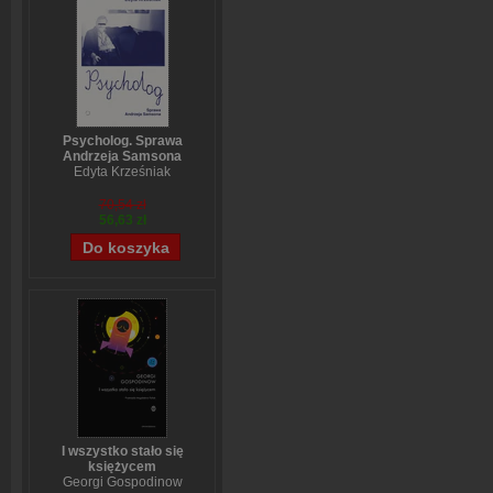
Psycholog. Sprawa
Andrzeja Samsona
Edyta Krześniak
70,54 zł
56,63 zł
I wszystko stało się
księżycem
Georgi Gospodinow