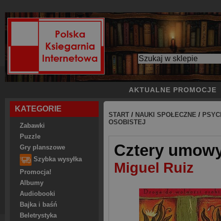
AKTUALNE PROMOCJE
KATEGORIE
START
/
NAUKI SPOŁECZNE
/
PSYC
OSOBISTEJ
Zabawki
Puzzle
Cztery umowy
Gry planszowe
Szybka wysyłka
Miguel Ruiz
Promocja!
Albumy
Audiobooki
Bajka i baśń
Beletrystyka