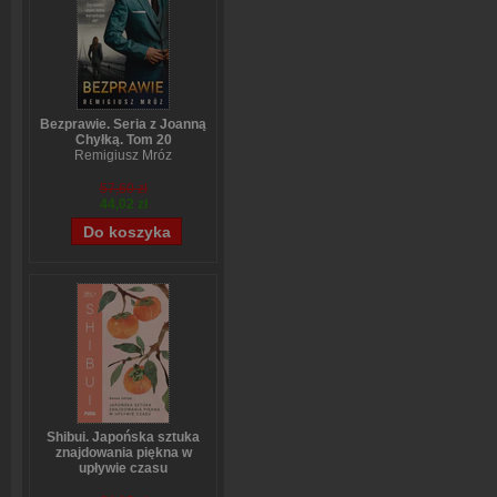
Bezprawie. Seria z Joanną
Chyłką. Tom 20
Remigiusz Mróz
57,60 zł
44,02 zł
Shibui. Japońska sztuka
znajdowania piękna w
upływie czasu
Sanae Ishida