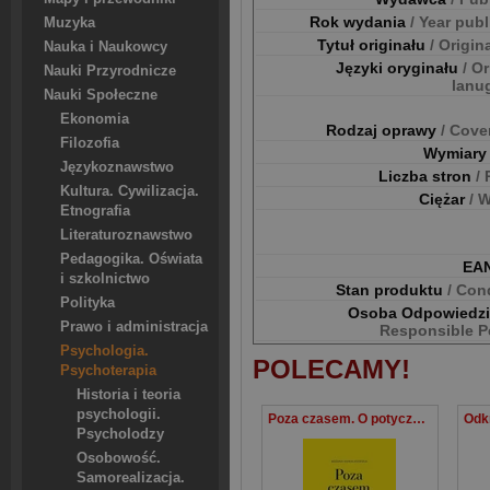
Rok wydania
/ Year pub
Muzyka
Tytuł originału
/ Origina
Nauka i Naukowcy
Języki oryginału
/ Or
Nauki Przyrodnicze
lanu
Nauki Społeczne
Ekonomia
Rodzaj oprawy
/ Cove
Filozofia
Wymiar
Językoznawstwo
Liczba stron
/
Kultura. Cywilizacja.
Ciężar
/ 
Etnografia
Literaturoznawstwo
Pedagogika. Oświata
EA
i szkolnictwo
Stan produktu
/ Con
Polityka
Osoba Odpowiedz
Prawo i administracja
Responsible P
Psychologia.
POLECAMY!
Psychoterapia
Historia i teoria
psychologii.
Poza czasem. O potyczkach z codziennością
Psycholodzy
Osobowość.
Samorealizacja.