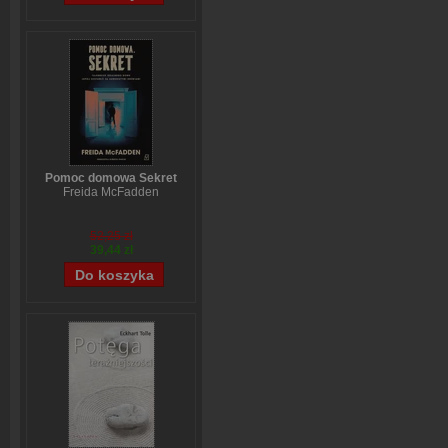
Pomoc domowa Sekret
Freida McFadden
52,25 zł
39,44 zł