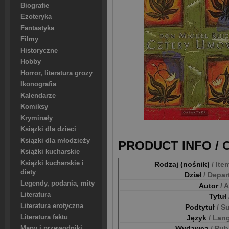
Biografie
Ezoteryka
Fantastyka
Filmy
Historyczne
Hobby
Horror, literatura grozy
Ikonografia
Kalendarze
Komiksy
Kryminały
Ksiązki dla dzieci
Ksiązki dla młodzieży
PRODUCT INFO /
Książki kucharskie
Książki kucharskie i
Rodzaj (nośnik)
/ Ite
diety
Dział
/ Depa
Legendy, podania, mity
Autor
/ 
Literatura
Tytuł
Literatura erotyczna
Podtytuł
/ S
Literatura faktu
Język
/ Lan
Wydawca
/ Pub
Mapy i przewodniki