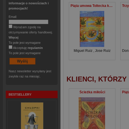
informacje o nowościach i
Piąta umowa Toltecka księga mądrości
promocjach!
Email:
Wyrażam zgodę na
otrzymywanie oferty handlowej.
Więcej
To pole jest wymagane
Akceptuję
regulamin
Miguel Ruiz
,
Jose Ruiz
Don
To pole jest wymagane
Nasz newsletter wysyłany jest
zwykle raz na miesiąc.
KLIENCI, KTÓRZY
Ścieżka miłości
BESTSELLERY