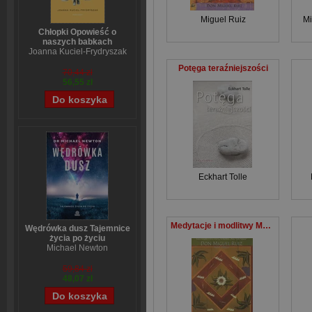
Miguel Ruiz
Mi
Chłopki Opowieść o
naszych babkach
Joanna Kuciel-Frydryszak
Potęga teraźniejszości
70,44 zł
56,55 zł
Eckhart Tolle
Medytacje i modlitwy Medytacje inspirujące do życia w miłości i szczęściu
Wędrówka dusz Tajemnice
życia po życiu
Michael Newton
59,84 zł
48,07 zł