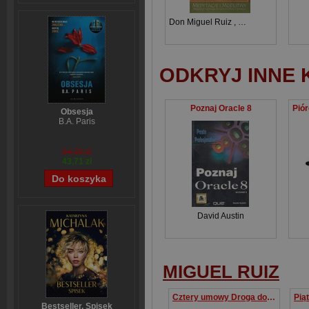
Don Miguel Ruiz
,
Janet Mills
ODKRYJ INNE 
Poznaj Oracle 8
Obsesja
B.A. Paris
54,39 zł
43,71 zł
David Austin
MIGUEL RUIZ
Cztery umowy Droga do wolności osobistej
Bestseller. Spisek