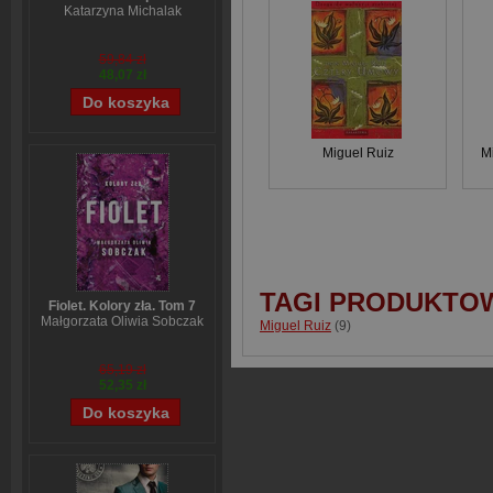
Katarzyna Michalak
59,84 zł
48,07 zł
Miguel Ruiz
M
TAGI PRODUKTO
Fiolet. Kolory zła. Tom 7
Małgorzata Oliwia Sobczak
Miguel Ruiz
(9)
65,19 zł
52,35 zł