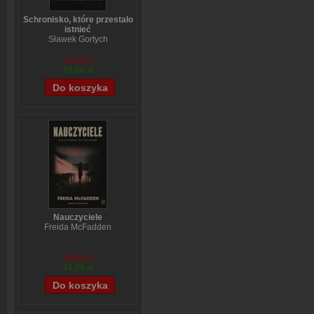
Schronisko, które przestało
istnieć
Sławek Gortych
52,25 zł
42,00 zł
Nauczyciele
Freida McFadden
54,39 zł
41,58 zł