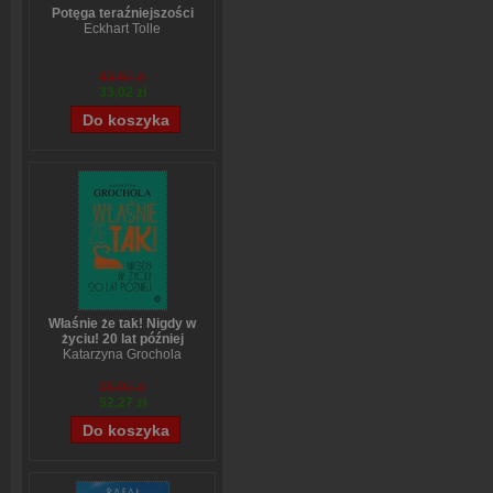
Potęga teraźniejszości
Eckhart Tolle
43,69 zł
33,02 zł
Właśnie że tak! Nigdy w
życiu! 20 lat później
Katarzyna Grochola
65,09 zł
52,27 zł