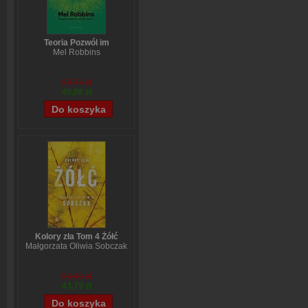
Teoria Pozwól im
Mel Robbins
59,74 zł
45,06 zł
Kolory zła Tom 4 Żółć
Małgorzata Oliwia Sobczak
54,49 zł
43,79 zł