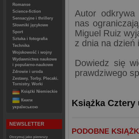
Romanse
Autor odkrywa 
Science-fiction
Sensacyjne i thrillery
nas ograniczają
Słowniki językowe
Miguel Ruiz wyj
Sport
Sztuka i fotografia
z dnia na dzień
Technika
Wojskowość i wojny
Wydawnictwa naukowe
Dowiedz się wi
i popularno-naukowe
prawdziwego sp
Zdrowie i uroda
Zestawy. Torby. Plecaki.
Tornistry. Worki
Książki Niemieckie
Książka Cztery
Книги
українською
NEWSLETTER
PODOBNE KSIĄŻK
Otrzymuj jako pierwszy