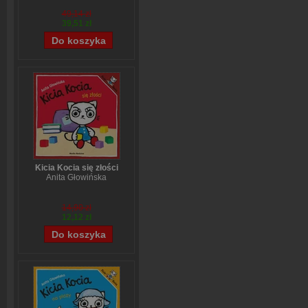
wszystkich problemów
Stefanie Stahl
49,14 zł
39,51 zł
Kicia Kocia się złości
Anita Głowińska
14,90 zł
12,12 zł