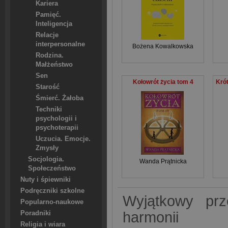
Kariera
Pamięć.
Inteligencja
Relacje
interpersonalne
Bożena Kowalkowska
Rodzina.
Małżeństwo
Sen
Kołowrót życia tom 4
Starość
Śmierć. Żałoba
Techniki
psychologii i
psychoterapii
Uczucia. Emocje.
Zmysły
Socjologia.
Wanda Prątnicka
Społeczeństwo
Nuty i śpiewniki
Podręczniki szkolne
Wyjątkowy prz
Popularno-naukowe
harmonii
Poradniki
Religia i wiara