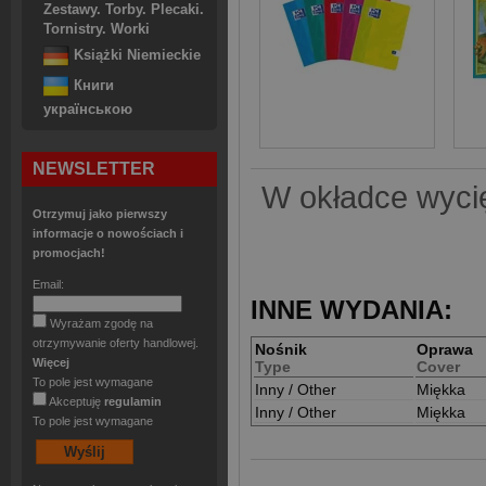
Zestawy. Torby. Plecaki.
Tornistry. Worki
Książki Niemieckie
Книги
українською
NEWSLETTER
W okładce wycię
Otrzymuj jako pierwszy
informacje o nowościach i
promocjach!
Email:
INNE WYDANIA:
Wyrażam zgodę na
otrzymywanie oferty handlowej.
Nośnik
Oprawa
Więcej
Type
Cover
To pole jest wymagane
Inny / Other
Miękka
Akceptuję
regulamin
Inny / Other
Miękka
To pole jest wymagane