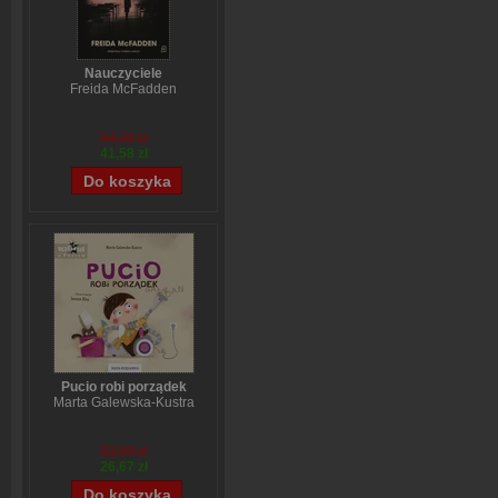
Nauczyciele
Freida McFadden
54,39 zł
41,58 zł
Pucio robi porządek
Marta Galewska-Kustra
33,09 zł
26,67 zł