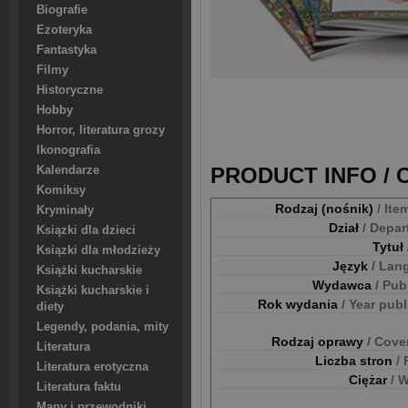
Biografie
Ezoteryka
Fantastyka
Filmy
Historyczne
Hobby
Horror, literatura grozy
Ikonografia
PRODUCT INFO /
Kalendarze
Komiksy
Rodzaj (nośnik)
/ Ite
Kryminały
Dział
/ Depa
Ksiązki dla dzieci
Tytuł
Ksiązki dla młodzieży
Język
/ Lan
Książki kucharskie
Wydawca
/ Pub
Książki kucharskie i
Rok wydania
/ Year pub
diety
Legendy, podania, mity
Rodzaj oprawy
/ Cove
Literatura
Liczba stron
/
Literatura erotyczna
Ciężar
/ 
Literatura faktu
Mapy i przewodniki