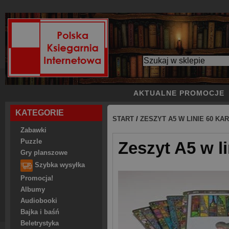
AKTUALNE PROMOCJE
KATEGORIE
START
/
ZESZYT A5 W LINIE 60 KA
Zabawki
Puzzle
Zeszyt A5 w li
Gry planszowe
Szybka wysyłka
Promocja!
Albumy
Audiobooki
Bajka i baśń
Beletrystyka