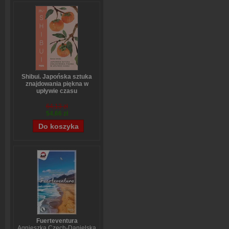
Shibui. Japońska sztuka
znajdowania piękna w
upływie czasu
Sanae Ishida
64,13 zł
54,66 zł
Fuerteventura
Agnieszka Czech-Danielska