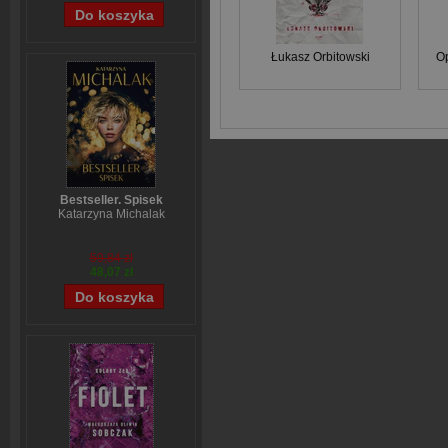
Łukasz Orbitowski
O
Bestseller. Spisek
Katarzyna Michalak
59,84 zł
48,07 zł