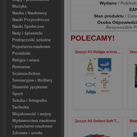
Wydano
/ Publis
Muzyka
EA
Nauka i Naukowcy
Stan produktu
/ Con
Nauki Przyrodnicze
Osoba Odpowiedz
Nauki Społeczne
Responsible P
Nuty i śpiewniki
POLECAMY!
Podręczniki szkolne
Popularno-naukowe
Zeszyt A5 Religia w kratkę 60 kartek
Poradniki
Religia i wiara
Romanse
Science-fiction
Sensacyjne i thrillery
Słowniki językowe
Sport
Sztuka i fotografia
Technika
Wojskowość i wojny
Wydawnictwa naukowe
Zeszyt A5 Oxford Soft Touch w linie 32 kartki 10 sztuk mix
i popularno-naukowe
Zdrowie i uroda