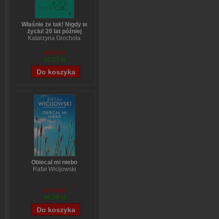
Właśnie że tak! Nigdy w
życiu! 20 lat później
Katarzyna Grochola
65,09 zł
52,27 zł
Obiecał mi niebo
Rafał Wicijowski
57,70 zł
46,36 zł