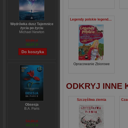
Legendy polskie legenda o lechu czechu i rusie legenda o piaście i postrzyżynach jego syna ziemowita legenda o kraku i wandzie
Wędrówka dusz Tajemnice
życia po życiu
Michael Newton
59,84 zł
48,07 zł
Opracowanie Zbiorowe
ODKRYJ INNE 
Szczęśliwa ziemia
Obsesja
B.A. Paris
54,39 zł
43,71 zł