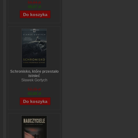
59,84 zł
48,07 zł
Schronisko, które przestało
istnieć
Sławek Gortych
52,25 zł
42,00 zł