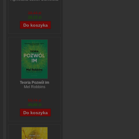
38,44 zł
28,33 zł
Teoria Pozwól im
Mel Robbins
59,74 zł
45,06 zł