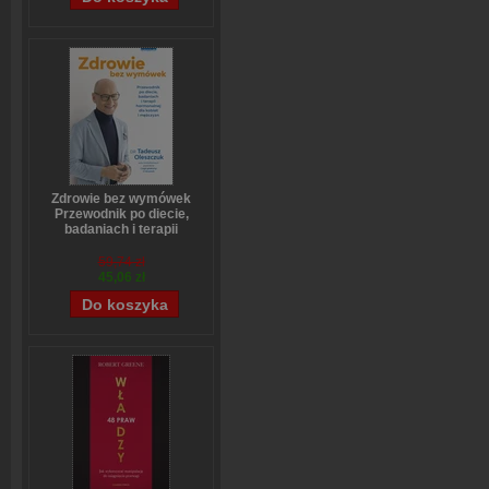
Zdrowie bez wymówek
Przewodnik po diecie,
badaniach i terapii
hormonalnej dla kobiet i
mężczyzn
59,74 zł
Tadeusz Oleszczuk
45,06 zł