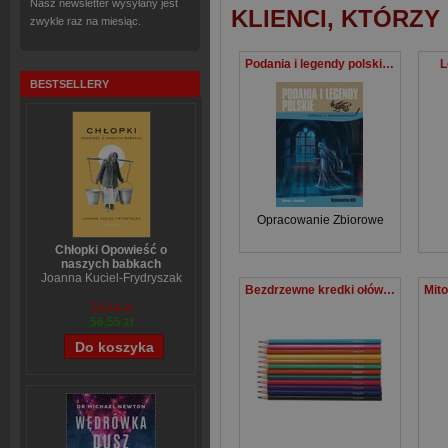
Nasz newsletter wysyłany jest
KLIENCI, KTÓRZY
zwykle raz na miesiąc.
Podania i legendy polskie Lektura z opracowaniem
L
BESTSELLERY
Opracowanie Zbiorowe
Chłopki Opowieść o
naszych babkach
Joanna Kuciel-Frydryszak
Bezdrzewne kredki ołówkowe Fun&Joy 12 kolorów
70,44 zł
56,55 zł