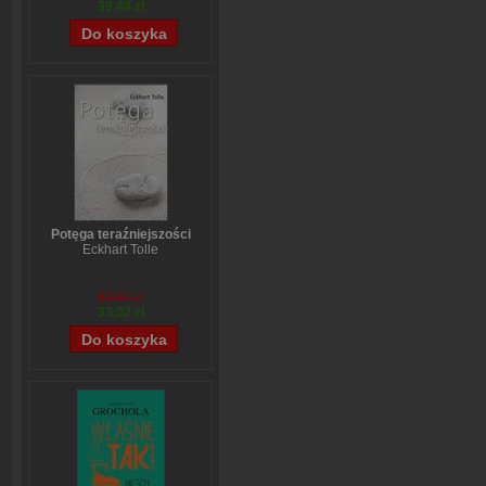
39,44 zł
Potęga teraźniejszości
Eckhart Tolle
43,69 zł
33,02 zł