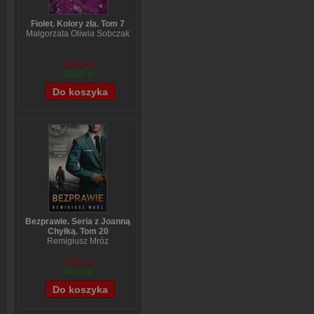
Fiolet. Kolory zła. Tom 7
Małgorzata Oliwia Sobczak
65,19 zł
52,35 zł
Bezprawie. Seria z Joanną
Chyłką. Tom 20
Remigiusz Mróz
57,60 zł
44,02 zł