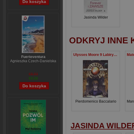
Jasinda Wilder
ODKRYJ INNE 
Ulysses Moore 9 Labirynt cienia
Fuerteventura
Agnieszka Czech-Danielska
€8,93
€6,58
Pierdomenico Baccalario
Marc
JASINDA WILDE