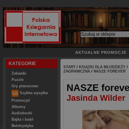
AKTUALNE PROMOCJE
KATEGORIE
START
/
KSIĄZKI DLA MŁODZIEŻY
/
ZAGRANICZNA
/
NASZE FOREVER
Zabawki
Puzzle
NASZE foreve
Gry planszowe
Szybka wysyłka
Jasinda Wilder
Promocja!
Albumy
Audiobooki
Bajka i baśń
Beletrystyka