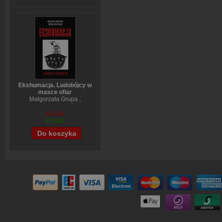
Ekshumacja. Ludobójcy w
masce ofiar
Małgorzata Grupa
,
Wojciech Sumliński
€17,60
€15,86