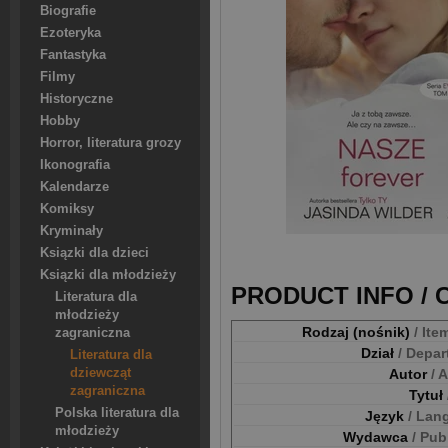
Biografie
Ezoteryka
Fantastyka
Filmy
Historyczne
Hobby
Horror, literatura grozy
Ikonografia
Kalendarze
Komiksy
Kryminały
Ksiązki dla dzieci
Ksiązki dla młodzieży
PRODUCT INFO /
Literatura dla
młodzieży
Rodzaj (nośnik)
/ Ite
zagraniczna
Dział
/ Depa
Literatura dla
Autor
/ 
dziewcząt
zagraniczna
Tytuł
Polska literatura dla
Język
/ Lan
młodzieży
Wydawca
/ Pub