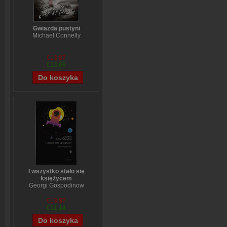
Gwiazda pustyni
Michael Connelly
€13,87
€13,05
I wszystko stało się
księżycem
Georgi Gospodinow
€13,87
€11,14