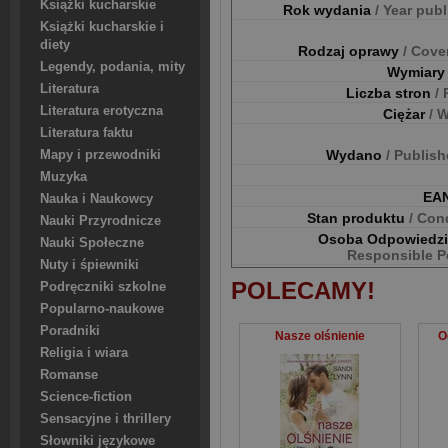
Książki kucharskie
Rok wydania
/ Year pub
Książki kucharskie i
diety
Rodzaj oprawy
/ Cove
Legendy, podania, mity
Wymiar
Literatura
Liczba stron
/
Literatura erotyczna
Ciężar
/ 
Literatura faktu
Wydano
/ Publis
Mapy i przewodniki
Muzyka
EA
Nauka i Naukowcy
Stan produktu
/ Con
Nauki Przyrodnicze
Osoba Odpowiedz
Nauki Społeczne
Responsible P
Nuty i śpiewniki
POLECAMY!
Podręczniki szkolne
Popularno-naukowe
Poradniki
Nasze olśnienie
O
Religia i wiara
Romanse
Science-fiction
Sensacyjne i thrillery
Słowniki językowe