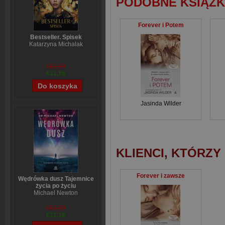
PODOBNE KSIĄŻK
Forever i Potem
Bestseller. Spisek
Katarzyna Michalak
€13,89
€11,16
Jasinda Wilder
KLIENCI, KTÓRZY
Forever i zawsze
Wędrówka dusz Tajemnice
życia po życiu
Michael Newton
€13,89
€11,16