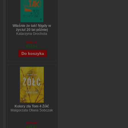
Właśnie że tak! Nigdy w
życiu! 20 lat później
Katarzyna Grochola
€15,11
€12,14
Kolory zła Tom 4 Żółć
Małgorzata Oliwia Sobczak
€12,65
€10,17