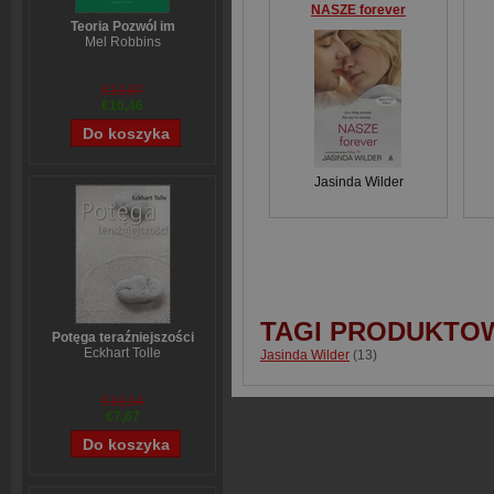
NASZE forever
Teoria Pozwól im
Mel Robbins
€13,87
€10,46
Jasinda Wilder
TAGI PRODUKTO
Potęga teraźniejszości
Eckhart Tolle
Jasinda Wilder
(13)
€10,14
€7,67