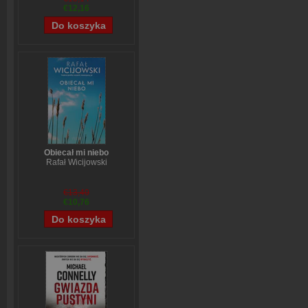
€12,16
Obiecał mi niebo
Rafał Wicijowski
€13,40
€10,76