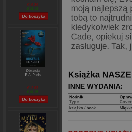
€16,36
moją najlepszą p
€13,13
tobą to najtrudn
kiedykolwiek zro
Cade, opiekuj si
zasługuje. Tak,
Obsesja
Książka NASZE 
B.A. Paris
INNE WYDANIA:
€12,63
€10,15
Nośnik
Opra
Type
Cover
książka / book
Miękk