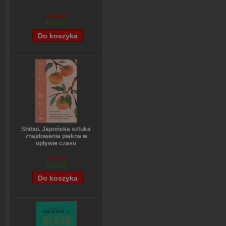
€15,14
€12,16
Shibui. Japońska sztuka
znajdowania piękna w
upływie czasu
Sanae Ishida
€14,89
€12,69