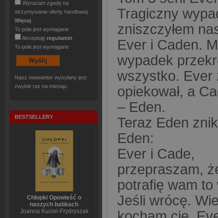
Wyrażam zgodę na
Tragiczny wypad
otrzymywanie oferty handlowej.
Więcej
zniszczyłem na
To pole jest wymagane
Akceptuję
regulamin
Ever i Caden. Mi
To pole jest wymagane
wypadek przekre
wszystko. Ever 
Nasz newsletter wysyłany jest
zwykle raz na miesiąc.
opiekował, a C
– Eden.
BESTSELLERY
Teraz Eden znikn
Eden:
Ever i Cade,
przepraszam, że
potrafię wam to
Jeśli wrócę. Wie
Chłopki Opowieść o
naszych babkach
Joanna Kuciel-Frydryszak
kocham cię, Ever