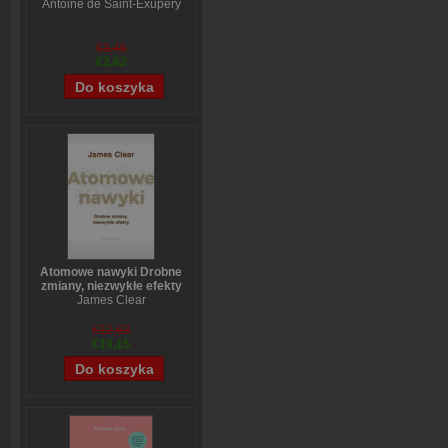
Antoine de Saint-Exupéry
€3,46
€2,62
Atomowe nawyki Drobne
zmiany, niezwykłe efekty
James Clear
€12,63
€10,15