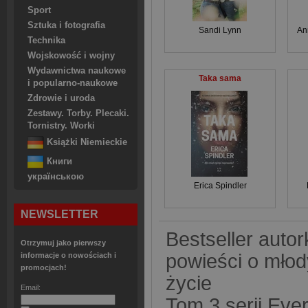
Sport
Sztuka i fotografia
Sandi Lynn
An
Technika
Wojskowość i wojny
Wydawnictwa naukowe
Taka sama
i popularno-naukowe
Zdrowie i uroda
Zestawy. Torby. Plecaki.
Tornistry. Worki
Książki Niemieckie
Книги
українською
Erica Spindler
NEWSLETTER
Bestseller autor
Otrzymuj jako pierwszy
powieści o mło
informacje o nowościach i
promocjach!
życie
Email:
Tom 3 serii Eve