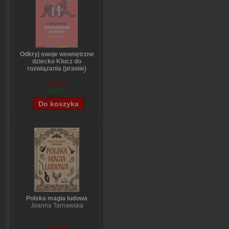
Odkryj swoje wewnętrzne
dziecko Klucz do
rozwiązania (prawie)
wszystkich problemów
Stefanie Stahl
€11,41
€9,17
Polska magia ludowa
Joanna Tarnawska
€15,14