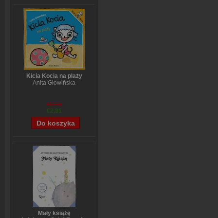
Kicia Kocia na plaży
Anita Głowińska
€3,46
€2,81
Mały książę