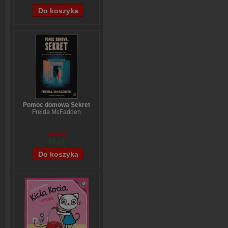
Pomoc domowa Sekret
Freida McFadden
€12,13
€9,16