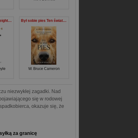
The Horror of the Heights. Groza na wysokości z podręcznym słownikiem angielsko-polskim
Był sobie pies Ten świat jest naprawdę pomerdany
yle
W. Bruce Cameron
iczu niezwykłej zagadki. Nad
pojawiającego się w rodowej
 spadkobierca, okazuje się, że
syłką za granicę