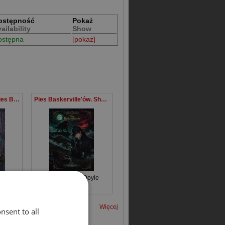
ostępność
Pokaż
ailability
Show
ostępna
[pokaż]
Sherlock Holmes Pies Baskerville’ów
Pies Baskerville'ów. Sherlock Holmes
yle
Arthur Conan Doyle
Więcej
nsent to all