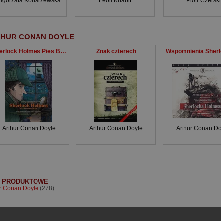
łgorzata Konarzewska
Leon Knabit
Piotr Czerski
HUR CONAN DOYLE
Sherlock Holmes Pies Baskerville’ów
Znak czterech
Arthur Conan Doyle
Arthur Conan Doyle
Arthur Conan Do
I PRODUKTOWE
r Conan Doyle
(278)