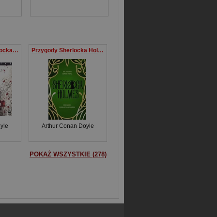
Wspomnienia Sherlocka Holmesa
Przygody Sherlocka Holmesa
yle
Arthur Conan Doyle
POKAŻ WSZYSTKIE (278)