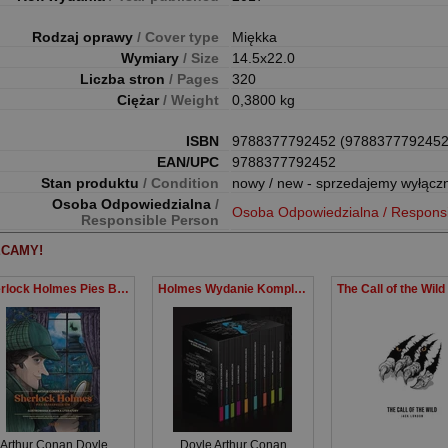
Rodzaj oprawy
/ Cover type
Miękka
Wymiary
/ Size
14.5x22.0
Liczba stron
/ Pages
320
Ciężar
/ Weight
0,3800 kg
ISBN
9788377792452 (9788377792452
EAN/UPC
9788377792452
Stan produktu
/ Condition
nowy / new - sprzedajemy wyłącz
Osoba Odpowiedzialna
/
Osoba Odpowiedzialna / Respons
Responsible Person
CAMY!
Sherlock Holmes Pies Baskerville’ów
Holmes Wydanie Kompletne Box
Arthur Conan Doyle
Doyle Arthur Conan