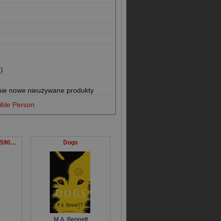
)
nie nowe nieużywane produkty
ible Person
The Call of the Wild 590GBX03527KS
Dogs
M.A. Bennett