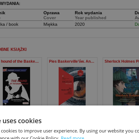
 WYDANIA:
nik
Oprawa
Rok wydania
D
e
Cover
Year published
Av
żka / book
Miękka
2020
D
BNE KSIĄŻKI
The hound of the Baskervilles Pies Baskerville'ów. Adaptacja klasyki z ćwiczeniami
Pies Baskerville’ów. Angielski z Arthurem Conanem Doylem.
hur Doyle
,
Grzegorz Gajek
Doyle Arthur Ignatius Conan
,
Ilya Frank
Arthur Conan Do
e uses cookies
 cookies to improve user experience. By using our website you co
NCI, KTÓRZY KUPILI TEN PRODUKT NABYLI RÓWNIEŻ
ance with our Cookie Policy.
Read more