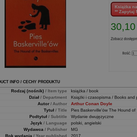
Książka n
** Zapytaj 
30,10 
Zobacz dostęp
Ilość
:
UCT INFO / CECHY PRODUKTU
Rodzaj (nośnik)
/ Item type
książka / book
Dział
/ Department
Książki i czasopisma / Books and 
Autor
/ Author
Arthur Conan Doyle
Tytuł
/ Title
Pies Baskerville'ów The Hound of 
Podtytuł
/ Subtitle
Wydanie dwujęzyczne
Język
/ Language
polski, angielski
Wydawca
/ Publisher
MG
Rok wydania
/ Year published
2017