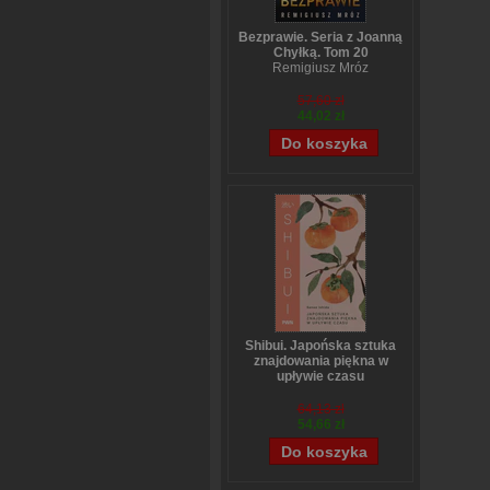
Bezprawie. Seria z Joanną
Chyłką. Tom 20
Remigiusz Mróz
57,60 zł
44,02 zł
Shibui. Japońska sztuka
znajdowania piękna w
upływie czasu
Sanae Ishida
64,13 zł
54,66 zł