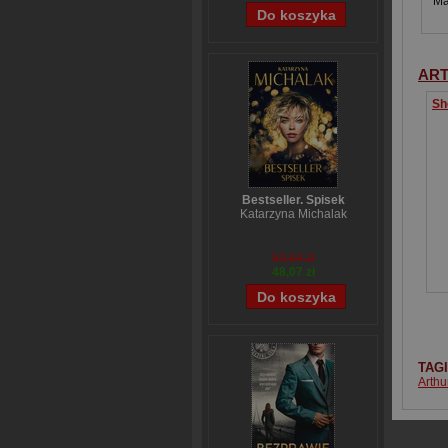
Ma
ART
Bestseller. Spisek
Katarzyna Michalak
59,84 zł
48,07 zł
TAG
Arthu