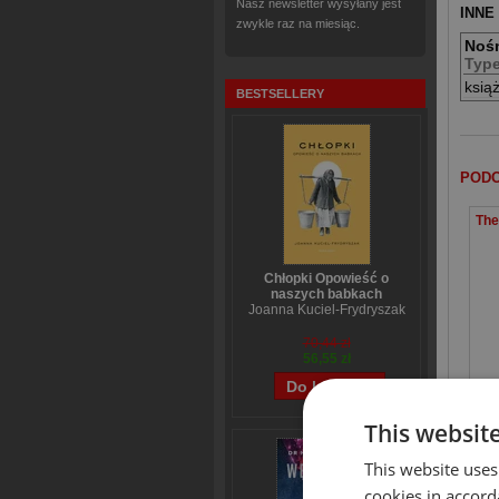
Nasz newsletter wysyłany jest
INNE
zwykle raz na miesiąc.
Noś
Typ
ksią
BESTSELLERY
PODO
Chłopki Opowieść o
naszych babkach
Joanna Kuciel-Frydryszak
70,44 zł
56,55 zł
Art
This websit
This website uses
KLIE
cookies in accord