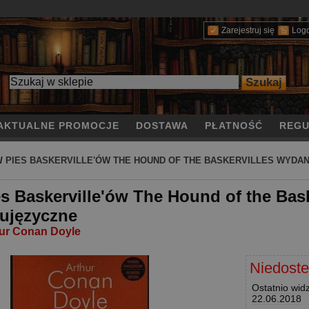
Zarejestruj się
Log
AKTUALNE PROMOCJE
DOSTAWA
PŁATNOŚĆ
REGU
/
PIES BASKERVILLE'ÓW THE HOUND OF THE BASKERVILLES WYDA
es Baskerville'ów The Hound of the Bas
ujęzyczne
ur Conan Doyle
Niedost
Ostatnio wid
22.06.2018