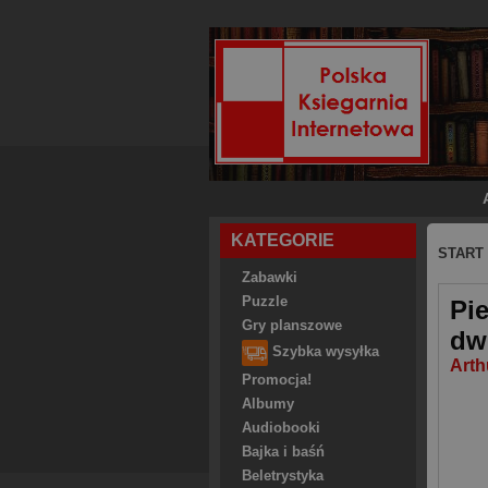
KATEGORIE
START
Zabawki
Puzzle
Pi
Gry planszowe
dw
Szybka wysyłka
Arth
Promocja!
Albumy
Audiobooki
Bajka i baśń
Beletrystyka