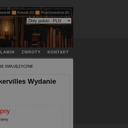
owanie
Koszyk
(0)
Przechowalnia
(0)
LAMIN
ZWROTY
KONTAKT
NIE DWUJĘZYCZNE
kervilles Wydanie
epny
ziany