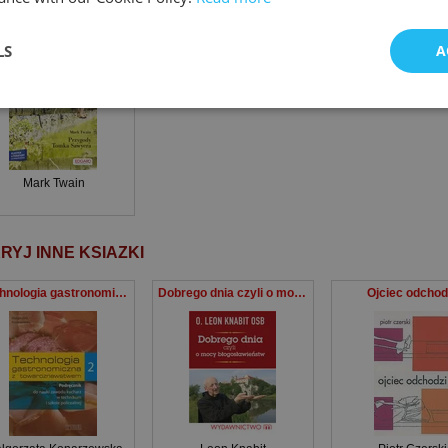
The Adventures of Tom Sawyer Przygody Tomka Sawyera Angielski z ćwiczeniami poziom B1-B2
LS
A
Mark Twain
RYJ INNE KSIAZKI
Technologia gastronomiczna z towaroznawstwem 2 Podręcznik Technikum, Szkoła policealna
Dobrego dnia czyli o mocy błogoslawieństw
Ojciec odchod