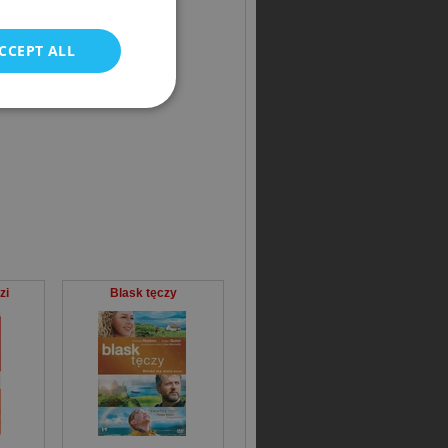
CCEPT ALL
zi
Blask tęczy