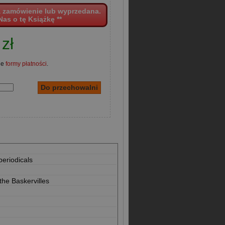
a zamówienie lub wyprzedana.
Nas o tę Książkę **
zł
ne
formy płatności
.
periodicals
the Baskervilles