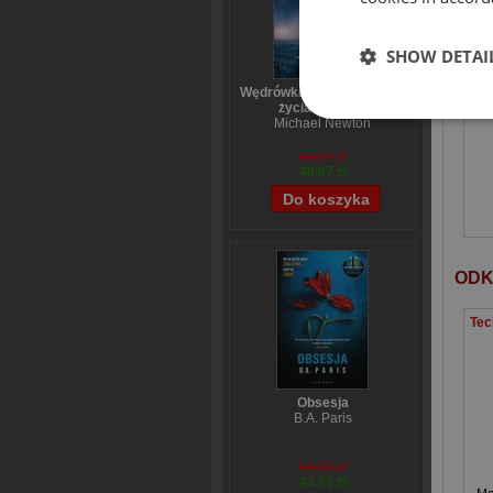
SHOW DETAI
Wędrówka dusz Tajemnice
życia po życiu
Michael Newton
59,84 zł
48,07 zł
ODK
Obsesja
B.A. Paris
54,39 zł
43,71 zł