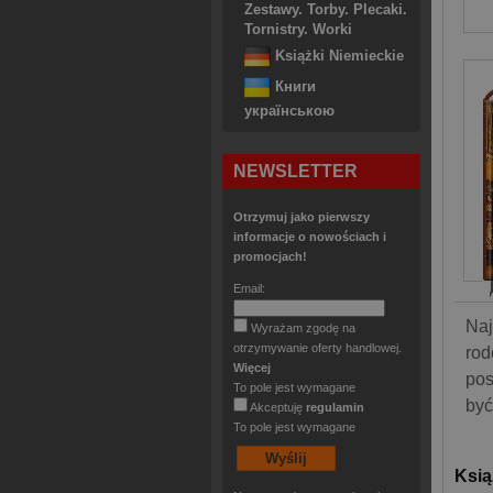
Zestawy. Torby. Plecaki.
Tornistry. Worki
Książki Niemieckie
Книги
українською
NEWSLETTER
Otrzymuj jako pierwszy
informacje o nowościach i
promocjach!
Email:
Naj
Wyrażam zgodę na
otrzymywanie oferty handlowej.
rod
Więcej
pos
To pole jest wymagane
być
Akceptuję
regulamin
To pole jest wymagane
Ksią