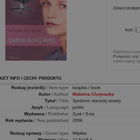
Zobacz dostęp
Ilość
:
Najniższa cena
Pospiesz się!
cenie mamy og
UCT INFO / CECHY PRODUKTU
Rodzaj (nośnik)
/ Item type
książka / book
Autor
/ Author
Malwina Chojnacka
Tytuł
/ Title
Syndrom starszej siostry
Język
/ Language
polski
Wydawca
/ Publisher
Zysk i S-ka
Rok wydania
/ Year published
2006
Rodzaj oprawy
/ Cover type
Miękka
Wymiary
/ Size
12.5x19.4