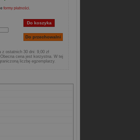
ne
formy płatności
.
 z ostatnich 30 dni: 9,00 zł
Obecna cena jest korzystna. W tej
raniczoną liczbę egzemplarzy.