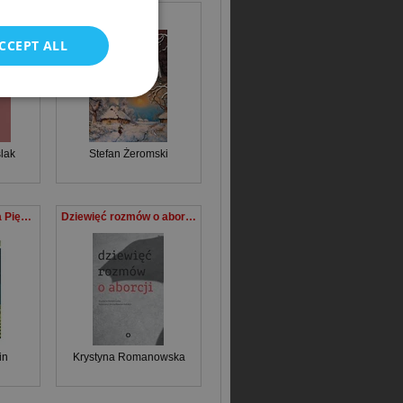
Siłaczka
CCEPT ALL
lak
Stefan Żeromski
Inteligencja etyczna Pięć zasad rozwiązywania najtrudniejszych problemów
Dziewięć rozmów o aborcji
in
Krystyna Romanowska