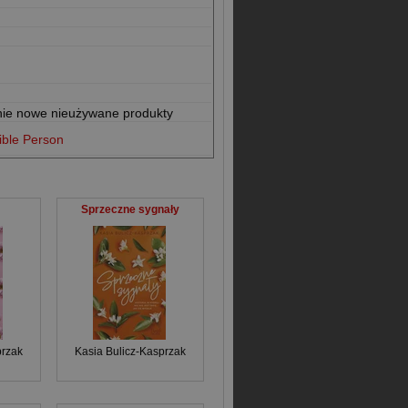
nie nowe nieużywane produkty
ible Person
Sprzeczne sygnały
przak
Kasia Bulicz-Kasprzak