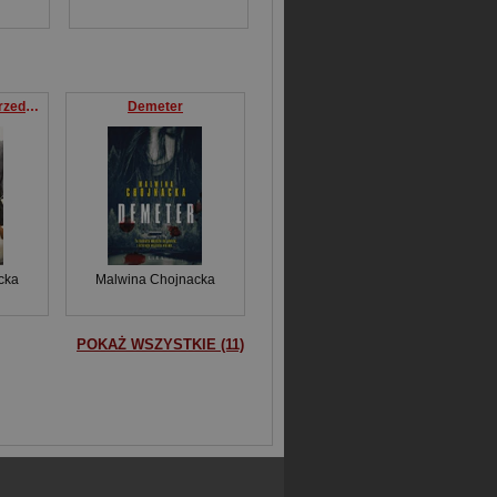
Karma Sekrety i uprzedzenia
Demeter
cka
Malwina Chojnacka
POKAŻ WSZYSTKIE (11)