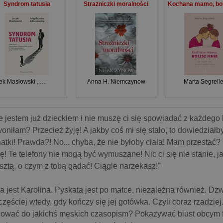
Syndrom tatusia
Strażniczki moralności
ek Masłowski
,
Magdalena Adaszewska
Anna H. Niemczynow
Marta Segrell
e jestem już dzieckiem i nie muszę ci się spowiadać z każdego
oniłam? Przecież żyję! A jakby coś mi się stało, to dowiedziałb
atki! Prawda?! No... chyba, że nie byłoby ciała! Mam przestać?
ę! Te telefony nie mogą być wymuszane! Nic ci się nie stanie, 
sztą, o czym z tobą gadać! Ciągle narzekasz!"
a jest Karolina. Pyskata jest po matce, niezależna również. Dzw
częściej wtedy, gdy kończy się jej gotówka. Czyli coraz rzadziej
ować do jakichś męskich czasopism? Pokazywać biust obcym fa