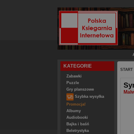
KATEGORIE
START
Zabawki
Puzzle
Sy
Gry planszowe
Malw
Szybka wysyłka
Promocja!
Albumy
Audiobooki
Bajka i baśń
Beletrystyka