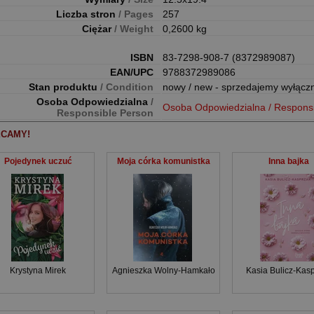
Liczba stron
/ Pages
257
Ciężar
/ Weight
0,2600 kg
ISBN
83-7298-908-7 (8372989087)
EAN/UPC
9788372989086
Stan produktu
/ Condition
nowy / new - sprzedajemy wyłącz
Osoba Odpowiedzialna
/
Osoba Odpowiedzialna / Respons
Responsible Person
CAMY!
Pojedynek uczuć
Moja córka komunistka
Inna bajka
Krystyna Mirek
Agnieszka Wolny-Hamkało
Kasia Bulicz-Kas