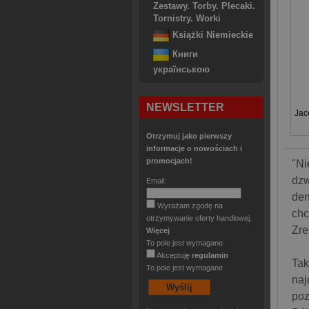
Zestawy. Torby. Plecaki.
Tornistry. Worki
Książki Niemieckie
Книги
українською
NEWSLETTER
Jac
Otrzymuj jako pierwszy
informacje o nowościach i
promocjach!
"Ni
dzw
Email:
den
Wyrażam zgodę na
chc
otrzymywanie oferty handlowej.
Zre
Więcej
To pole jest wymagane
Akceptuję
regulamin
Tak
To pole jest wymagane
naj
poz