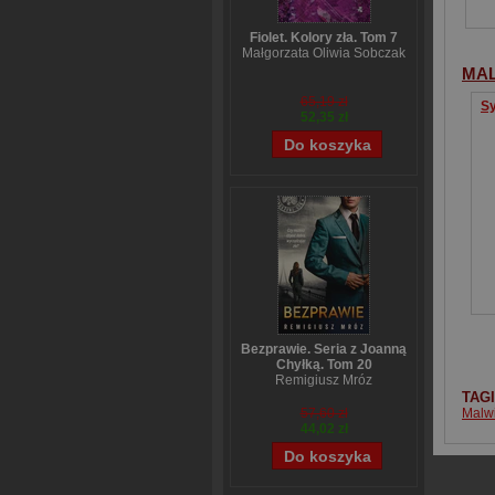
Fiolet. Kolory zła. Tom 7
Małgorzata Oliwia Sobczak
MA
65,19 zł
Sy
52,35 zł
Bezprawie. Seria z Joanną
Chyłką. Tom 20
Remigiusz Mróz
TAG
Malw
57,60 zł
44,02 zł