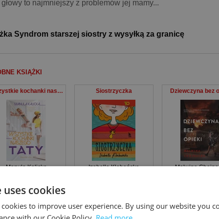
 głowy to najmniejszy z problemów jej mamy...
żka Syndrom starszej siostry z wysyłką za granicę
BNE KSIĄŻKI
Wszystkie kochanki naszego taty
Siostrzyczka
Dziewczyna bez o
Manula Kalicka
Izabella Klebańska
Malwina Chojna
e uses cookies
 cookies to improve user experience. By using our website you co
NCI, KTÓRZY KUPILI TEN PRODUKT NABYLI RÓWNIEŻ
ance with our Cookie Policy.
Read more