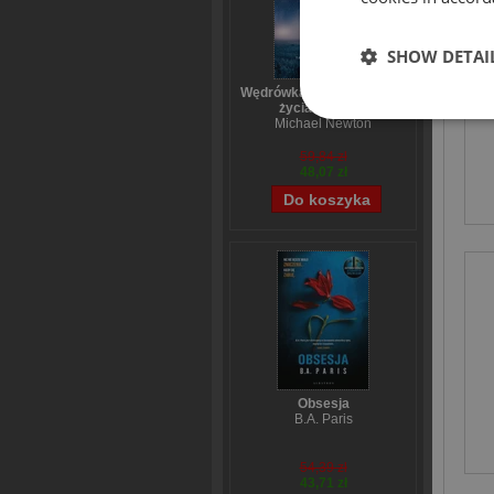
SHOW DETAI
Wędrówka dusz Tajemnice
życia po życiu
Michael Newton
59,84 zł
48,07 zł
Obsesja
B.A. Paris
54,39 zł
43,71 zł