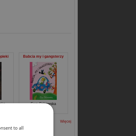
pieki
Babcia my i gangsterzy
cka
Ewa Ostrowska
Więcej
nsent to all