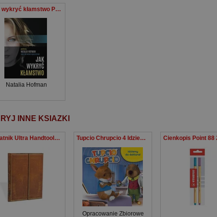
Jak wykryć kłamstwo Profilerka Natalia Hofman radzi, jak widzieć więcej niż inni
Natalia Hofman
RYJ INNE KSIAZKI
Notatnik Ultra Handtooled gładki
Tupcio Chrupcio 4 Idziemy do doktora
Opracowanie Zbiorowe