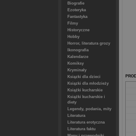
Biografie
Ezoteryka
Fantastyka
Filmy
Historyczne
Hobby
Horror, literatura grozy
Ikonografia
Kalendarze
Komiksy
Kryminały
PROD
Ksiązki dla dzieci
Ksiązki dla młodzieży
Książki kucharskie
Książki kucharskie i
diety
Legendy, podania, mity
Literatura
Literatura erotyczna
Literatura faktu
Mapy i przewodniki