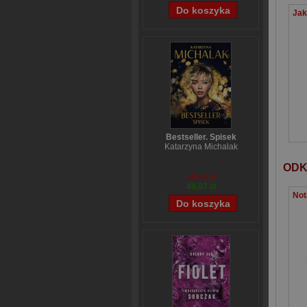
Bestseller. Spisek
Katarzyna Michalak
ODK
59,84 zł
48,07 zł