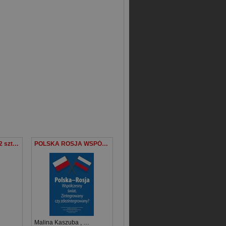
Cienkopis Point 88 2 sztuki
POLSKA ROSJA WSPÓŁCZESNY ŚWIAT ZINTEGROWANY CZY ZDEZINTEGROWANY MATERIAŁY POKONFERENCYJNE
Malina Kaszuba
,
Marta Stempień
,
Mateusz Niedbała