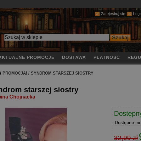
Zarejestruj się
Log
AKTUALNE PROMOCJE
DOSTAWA
PŁATNOŚĆ
REGU
/
PROMOCJA!
/
SYNDROM STARSZEJ SIOSTRY
ndrom starszej siostry
ina Chojnacka
Dostępn
Dostępne
mni
32,99 zł