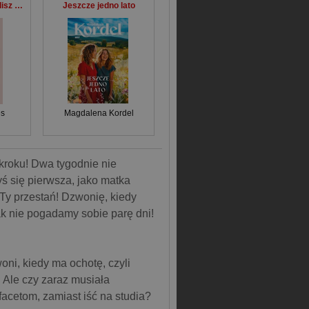
Kochana mamo, bolisz mnie Jak zagoić rany w relacji matka‒córka
Jeszcze jedno lato
es
Magdalena Kordel
 kroku! Dwa tygodnie nie
yś się pierwsza, jako matka
 Ty przestań! Dzwonię, kiedy
jak nie pogadamy sobie parę dni!
oni, kiedy ma ochotę, czyli
. Ale czy zaraz musiała
cetom, zamiast iść na studia?