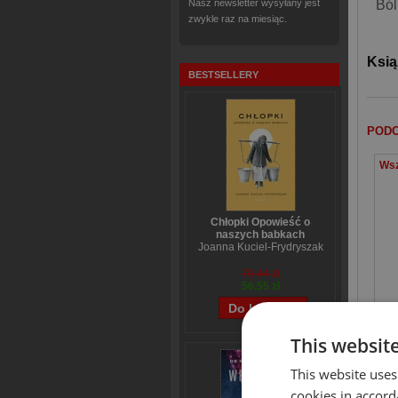
Ból
Nasz newsletter wysyłany jest
zwykle raz na miesiąc.
Ksią
BESTSELLERY
PODO
Chłopki Opowieść o
naszych babkach
Joanna Kuciel-Frydryszak
70,44 zł
56,55 zł
This websit
This website uses
KLIE
cookies in accord