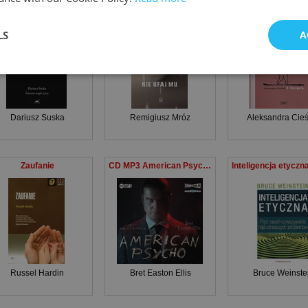
Ściszone nagle życie
Nie ufaj mu
U fryzjera
LS
A
Dariusz Suska
Remigiusz Mróz
Aleksandra Cieś
Zaufanie
CD MP3 American Psycho
Russel Hardin
Bret Easton Ellis
Bruce Weinste