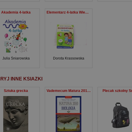
Akademia 4-latka
Elementarz 4-latka Wiem i potrafię
Julia Śniarowska
Dorota Krassowska
RYJ INNE KSIAZKI
Sztuka grecka
Vademecum Matura 2010 Biologia z płytą CD Szkoła ponadgimnazjalna
Plecak szkolny S