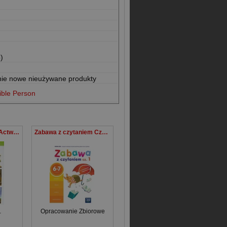
)
nie nowe nieużywane produkty
ible Person
Miejsca pełne BOGActw 4 Religia Zeszyt ćwiczeń Szkoła podstawowa
Zabawa z czytaniem Część 1 6-7 lat Szkoła podstawowa
welina Parszewska
Opracowanie Zbiorowe