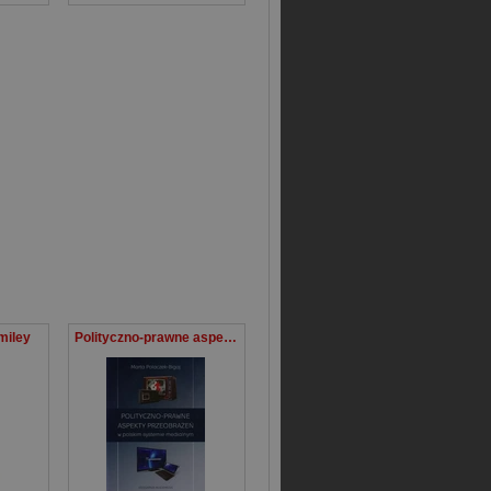
miley
Polityczno-prawne aspekty przeobrażeń w polskim systemie medialnym