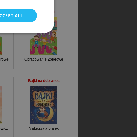
Moje szlaczki
CCEPT ALL
orowe
Opracowanie Zbiorowe
Bajki na dobranoc
ewicz
Małgorzata Białek