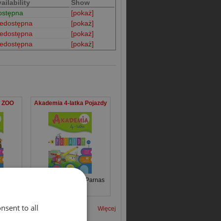
ailability
Show
ostępna
[pokaż]
iedostępna
[pokaż]
iedostępna
[pokaż]
iedostępna
[pokaż]
a ZOO
Akademia 4-latka Pojazdy
arnas
Ewa Gorzkowska-Parnas
nsent to all
Więcej