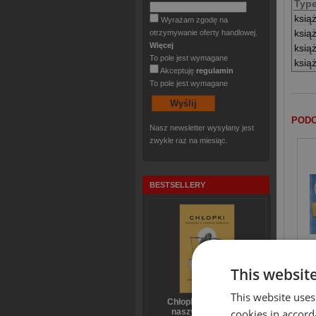
Typ
ksią
Wyrażam zgodę na
ksią
otrzymywanie oferty handlowej.
Więcej
ksią
To pole jest wymagane
ksią
Akceptuję
regulamin
To pole jest wymagane
PODO
Nasz newsletter wysyłany jest
zwykle raz na miesiąc.
BESTSELLERY
Ewa
This websit
This website uses
Chłopki Opowieść o
naszych babkach
cookies in accord
KLIE