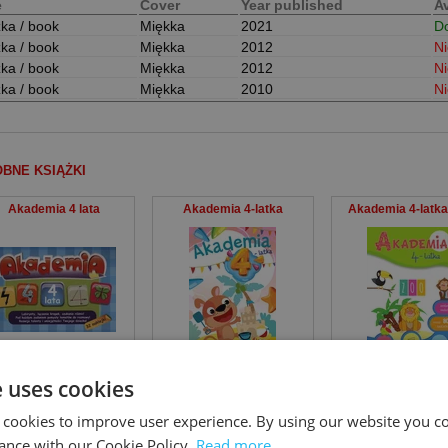
e
Cover
Year published
Av
żka / book
Miękka
2021
D
żka / book
Miękka
2012
N
żka / book
Miękka
2012
N
żka / book
Miękka
2010
N
BNE KSIĄŻKI
Akademia 4 lata
Akademia 4-latka
Akademia 4-latk
 Sajek
,
Alicja (nadzór merytoryczny) Karczmarska-Strzebońska
Anna Horosin
Ewa Gorzkowska-P
e uses cookies
 cookies to improve user experience. By using our website you co
ance with our Cookie Policy.
Read more
NCI, KTÓRZY KUPILI TEN PRODUKT NABYLI RÓWNIEŻ