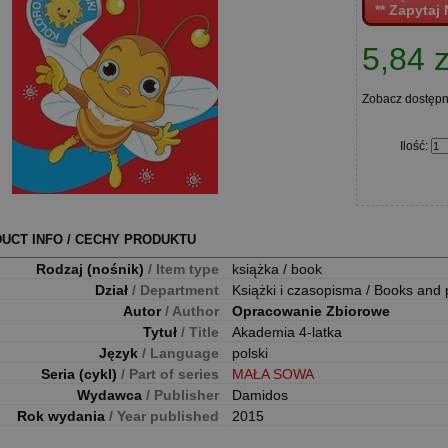
** Zapytaj 
5,84 z
Zobacz dostęp
Ilość
:
UCT INFO / CECHY PRODUKTU
Rodzaj (nośnik)
/ Item type
książka / book
Dział
/ Department
Książki i czasopisma / Books and 
Autor
/ Author
Opracowanie Zbiorowe
Tytuł
/ Title
Akademia 4-latka
Język
/ Language
polski
Seria (cykl)
/ Part of series
MAŁA SOWA
Wydawca
/ Publisher
Damidos
Rok wydania
/ Year published
2015