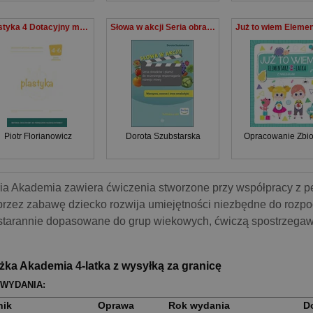
Plastyka 4 Dotacyjny materiał ćwiczeniowy Szkoła podstawowa
Słowa w akcji Seria obrazków i plansz do wczesnego wspomagania rozwoju mowy Warzywa, owoce i inne smakołyki
Piotr Florianowicz
Dorota Szubstarska
Opracowanie Zbi
ia Akademia zawiera ćwiczenia stworzone przy współpracy z 
rzez zabawę dziecko rozwija umiejętności niezbędne do rozpo
starannie dopasowane do grup wiekowych, ćwiczą spostrzegaw
żka Akademia 4-latka z wysyłką za granicę
 WYDANIA:
nik
Oprawa
Rok wydania
D