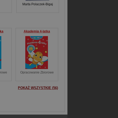
Marta Polaczek-Bigaj
tka
Akademia 4-latka
orowe
Opracowanie Zbiorowe
POKAŻ WSZYSTKIE (56)