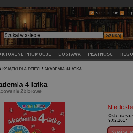
Zarejestruj się
Log
AKTUALNE PROMOCJE
DOSTAWA
PŁATNOŚĆ
REGU
/
KSIĄZKI DLA DZIECI
/
AKADEMIA 4-LATKA
ademia 4-latka
cowanie Zbiorowe
Niedost
Ostatnio wid
9.02.2017
Książka n