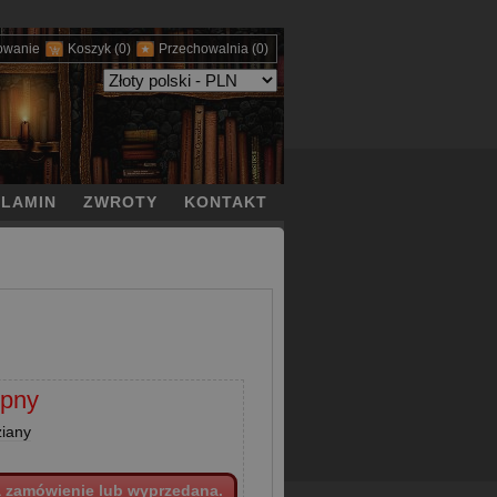
owanie
Koszyk
(0)
Przechowalnia
(0)
LAMIN
ZWROTY
KONTAKT
epny
ziany
a zamówienie lub wyprzedana.