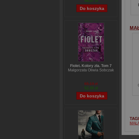
48,07 zł
MA
Fiolet. Kolory zła. Tom 7
Małgorzata Oliwia Sobczak
65,19 zł
52,35 zł
TAG
MAŁ