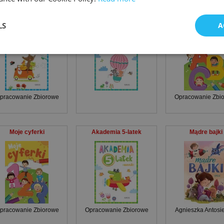
Akademia 3-latka
Akademia 2-latka
Moje literki
LS
A
pracowanie Zbiorowe
Opracowanie Zbi
Moje cyferki
Akademia 5-latek
Mądre bajki
pracowanie Zbiorowe
Opracowanie Zbiorowe
Agnieszka Antosi