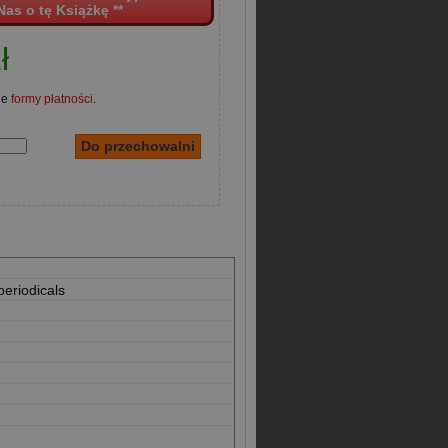
Nas o tę Książkę **
ł
ne
formy płatności
.
periodicals