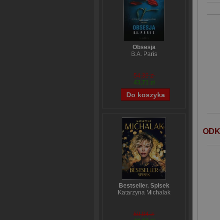
Obsesja
B.A. Paris
54,39 zł
43,71 zł
ODK
Bestseller. Spisek
Katarzyna Michalak
59,84 zł