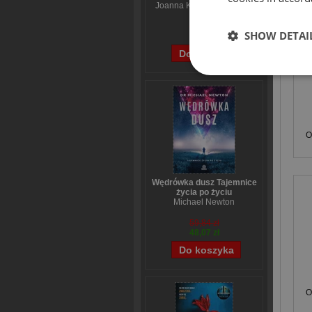
Joanna Kuciel-Frydryszak
70,44 zł
SHOW DETAI
56,55 zł
O
Wędrówka dusz Tajemnice
życia po życiu
Michael Newton
59,84 zł
48,07 zł
O