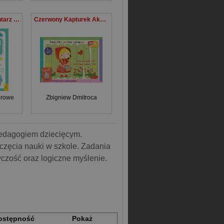
Już to wiem Elementarz 2-latka z naklejkami
Czerwony Kapturek Akademia mądrego dziecka Pudełko pełne zabawy
orowe
Zbigniew Dmitroca
pedagogiem dziecięcym.
częcia nauki w szkole. Zadania
czość oraz logiczne myślenie.
ostępność
Pokaż