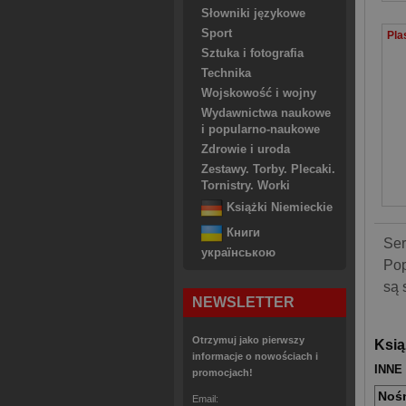
Słowniki językowe
Sport
Sztuka i fotografia
Technika
Wojskowość i wojny
Wydawnictwa naukowe
i popularno-naukowe
Zdrowie i uroda
Zestawy. Torby. Plecaki.
Tornistry. Worki
Książki Niemieckie
Книги
Ser
українською
Pop
są 
NEWSLETTER
Otrzymuj jako pierwszy
Ksią
informacje o nowościach i
INNE
promocjach!
Noś
Email: