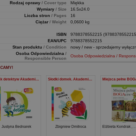
Rodzaj oprawy
/ Cover type
Miękka
Wymiary
/ Size
16.5x24.0
Liczba stron
/ Pages
16
Ciężar
/ Weight
0,0600 kg
ISBN
9788378552215 (9788378552215
EAN/UPC
9788378552215
Stan produktu
/ Condition
nowy / new - sprzedajemy wyłącz
Osoba Odpowiedzialna
/
Osoba Odpowiedzialna / Respons
Responsible Person
CAMY!
D jak detektyw Akademia Mądrego Dziecka Literkowe przedszkole
Słodki domek. Akademia mądrego dziecka. A to ciekawe
Justyna Bednarek
Zbigniew Dmitroca
Elżbieta Kondrak
,
E