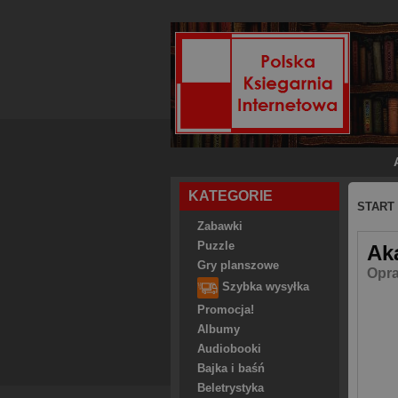
KATEGORIE
START
Zabawki
Puzzle
Ak
Gry planszowe
Opra
Szybka wysyłka
Promocja!
Albumy
Audiobooki
Bajka i baśń
Beletrystyka