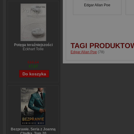
Edgar Allan Poe
TAGI PRODUKTO
Potęga teraźniejszości
Eckhart Tolle
Edgar Allan Poe
(78)
€10,14
€7,67
Bezprawie. Seria z Joanną
Chyłką. Tom 20