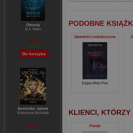
PODOBNE KSIĄŻK
Obsesja
B.A. Paris
Opowieści makabryczne
O
€12,63
€10,15
Edgar Allan Poe
Bestseller. Spisek
KLIENCI, KTÓRZY
Katarzyna Michalak
Poezje
€13,89
€11,16