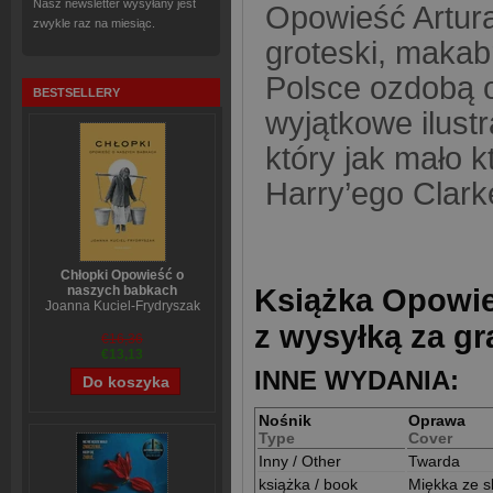
Nasz newsletter wysyłany jest
Opowieść Artur
zwykle raz na miesiąc.
groteski, makabr
Polsce ozdobą 
BESTSELLERY
wyjątkowe ilustr
który jak mało k
Harry’ego Clark
Chłopki Opowieść o
Książka Opowieś
naszych babkach
Joanna Kuciel-Frydryszak
z wysyłką za gr
€16,36
€13,13
INNE WYDANIA:
Nośnik
Oprawa
Type
Cover
Inny / Other
Twarda
książka / book
Miękka ze s