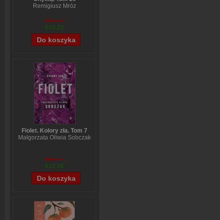
Remigiusz Mróz
€13,37
€10,22
Fiolet. Kolory zła. Tom 7
Małgorzata Oliwia Sobczak
€15,14
€12,16