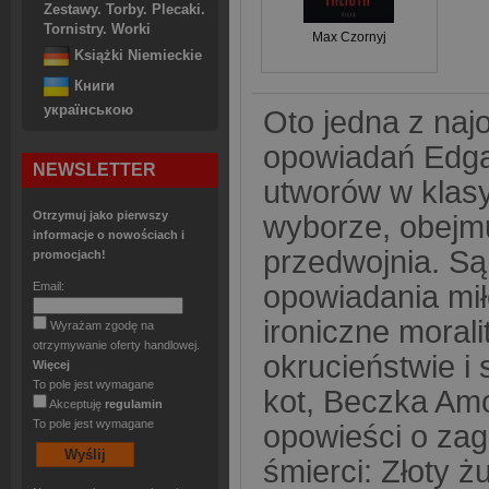
Zestawy. Torby. Plecaki.
Tornistry. Worki
Max Czornyj
Książki Niemieckie
Книги
українською
Oto jedna z naj
opowiadań Edgar
NEWSLETTER
utworów w klas
Otrzymuj jako pierwszy
wyborze, obejm
informacje o nowościach i
przedwojnia. Są
promocjach!
Email:
opowiadania mił
ironiczne morali
Wyrażam zgodę na
otrzymywanie oferty handlowej.
okrucieństwie i
Więcej
To pole jest wymagane
kot, Beczka Amo
Akceptuję
regulamin
To pole jest wymagane
opowieści o zag
śmierci: Złoty 