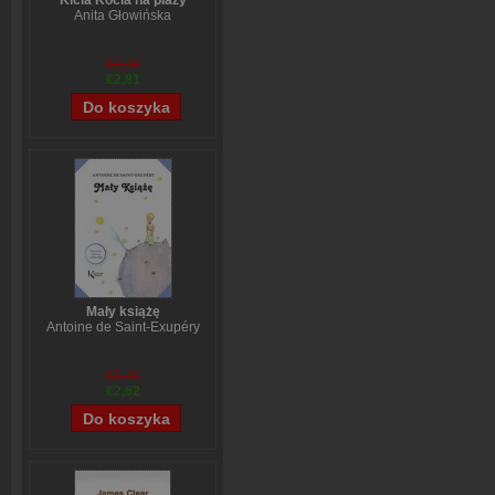
Kicia Kocia na plaży
Anita Głowińska
€3,46
€2,81
Mały książę
Antoine de Saint-Exupéry
€3,46
€2,62