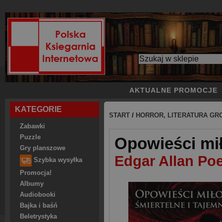
AKTUALNE PROMOCJE
KATEGORIE
START
/
HORROR, LITERATURA GR
Zabawki
Puzzle
Opowieści mił
Gry planszowe
Edgar Allan Po
Szybka wysyłka
Promocja!
Albumy
Audiobooki
Bajka i baśń
Beletrystyka