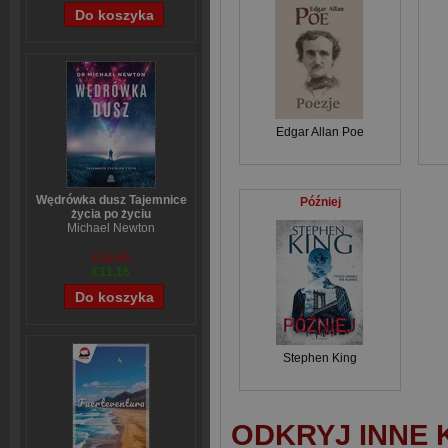
Edgar Allan Poe
Wędrówka dusz Tajemnice
Później
życia po życiu
Michael Newton
€13,89
€11,16
Stephen King
ODKRYJ INNE 