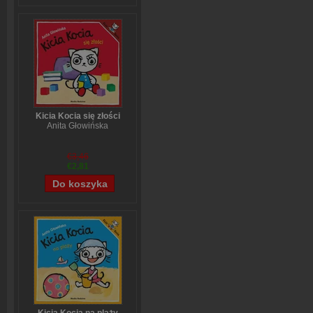
Kicia Kocia się złości
Anita Głowińska
€3,46
€2,81