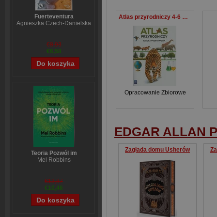
Fuerteventura
Atlas przyrodniczy 4-6 Szkoła podstawowa
Agnieszka Czech-Danielska
€8,93
€6,58
Opracowanie Zbiorowe
EDGAR ALLAN 
Zagłada domu Usherów
Za
Teoria Pozwól im
Mel Robbins
€13,87
€10,46