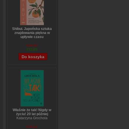
Shibui. Japońska sztuka
znajdowania piękna w
upływie czasu
Sanae Ishida
€14,89
€12,69
Właśnie że tak! Nigdy w
życiu! 20 lat później
Katarzyna Grochola
€15,11