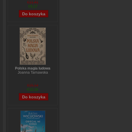
Stefanie Stahl
€11,41
€9,17
Polska magia ludowa
Joanna Tarnawska
€15,14
€12,16