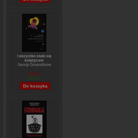
I wszystko stało się
księżycem
Georgi Gospodinow
€13,87
€11,14