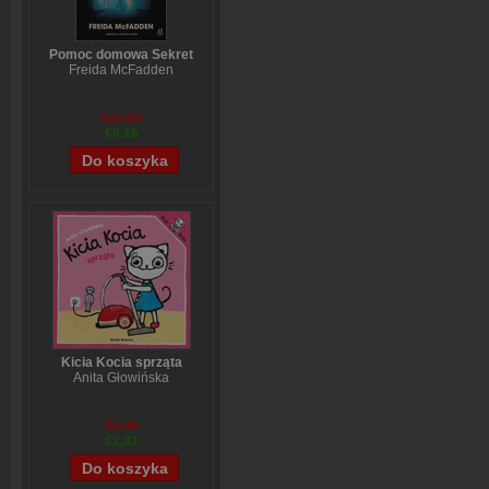
Pomoc domowa Sekret
Freida McFadden
€12,13
€9,16
Kicia Kocia sprząta
Anita Głowińska
€3,46
€2,81