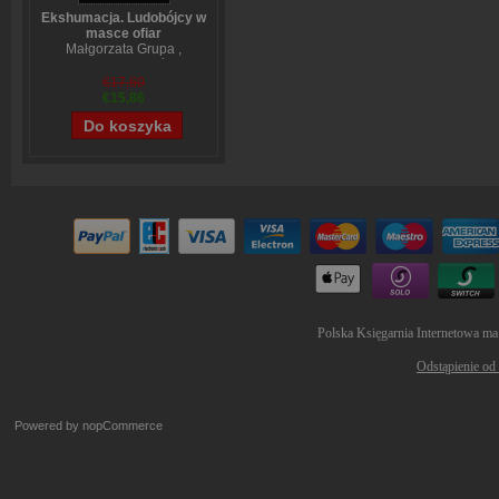
Ekshumacja. Ludobójcy w
masce ofiar
Małgorzata Grupa
,
Wojciech Sumliński
€17,60
€15,86
Polska Księgarnia Internetowa ma
Odstąpienie od
Powered by
nopCommerce