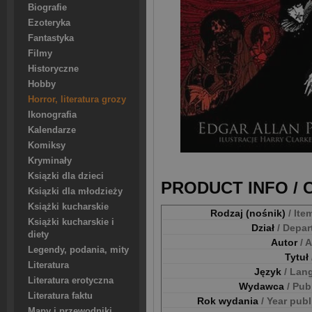
Biografie
Ezoteryka
Fantastyka
Filmy
Historyczne
Hobby
Horror, literatura grozy
Ikonografia
Kalendarze
Komiksy
Kryminały
Ksiązki dla dzieci
PRODUCT INFO /
Ksiązki dla młodzieży
Książki kucharskie
Rodzaj (nośnik)
/ Ite
Książki kucharskie i
Dział
/ Depa
diety
Autor
/ 
Legendy, podania, mity
Tytuł
Literatura
Język
/ Lan
Literatura erotyczna
Wydawca
/ Pub
Literatura faktu
Rok wydania
/ Year pub
Mapy i przewodniki