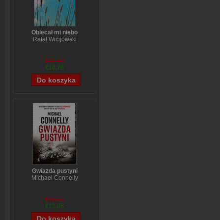
Obiecał mi niebo
Rafał Wicijowski
€13,40
€10,76
Gwiazda pustyni
Michael Connelly
€13,87
€13,05