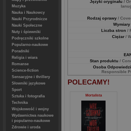
Języki oryginału
/ Or
lanu
Muzyka
Nauka i Naukowcy
Rodzaj oprawy
/ Cove
Nauki Przyrodnicze
Wymiar
Nauki Społeczne
Liczba stron
/
Nuty i śpiewniki
Ciężar
/ 
Podręczniki szkolne
Popularno-naukowe
Poradniki
EA
Religia i wiara
Stan produktu
/ Con
Romanse
Osoba Odpowiedz
Science-fiction
Responsible P
Sensacyjne i thrillery
POLECAMY!
Słowniki językowe
Sport
Mortalista
Sztuka i fotografia
Technika
Wojskowość i wojny
Wydawnictwa naukowe
i popularno-naukowe
Zdrowie i uroda