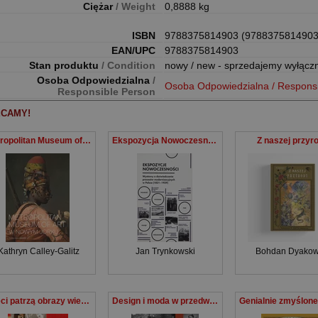
Ciężar
/ Weight
0,8888 kg
ISBN
9788375814903 (9788375814903
EAN/UPC
9788375814903
Stan produktu
/ Condition
nowy / new - sprzedajemy wyłącz
Osoba Odpowiedzialna
/
Osoba Odpowiedzialna / Respons
Responsible Person
CAMY!
Metropolitan Museum of Art w Nowym Jorku
Ekspozycja Nowoczesności Zesłańcy i ich życie. Narodziny mitu
Z naszej przyr
Kathryn Calley-Galitz
Jan Trynkowski
Bohdan Dyakow
Poeci patrzą obrazy wiersze komentarze
Design i moda w przedwojennej Polsce