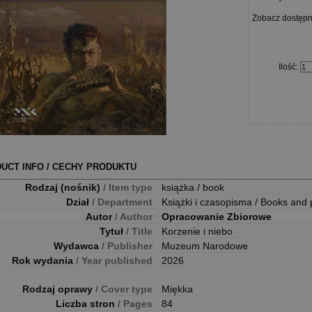
Zobacz dostęp
Ilość
:
UCT INFO / CECHY PRODUKTU
Rodzaj (nośnik)
/ Item type
książka / book
Dział
/ Department
Książki i czasopisma / Books and 
Autor
/ Author
Opracowanie Zbiorowe
Tytuł
/ Title
Korzenie i niebo
Wydawca
/ Publisher
Muzeum Narodowe
Rok wydania
/ Year published
2026
Rodzaj oprawy
/ Cover type
Miękka
Liczba stron
/ Pages
84