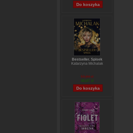
Bestseller. Spisek
Katarzyna Michalak
59,84 zł
48,07 zł