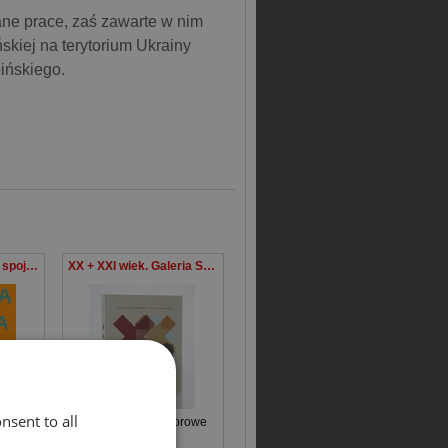
ne prace, zaś zawarte w nim
ńskiej na terytorium Ukrainy
ińskiego.
Ukraina. Wzajemne spojrzenia
XX + XXI wiek. Galeria Sztuki Polskiej
nsent to all
orowe
Opracowanie Zbiorowe