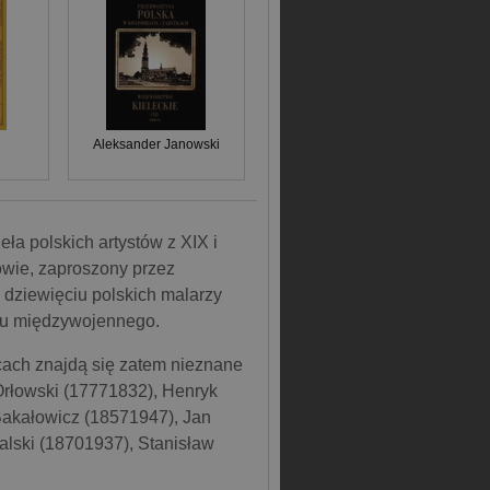
Aleksander Janowski
ła polskich artystów z XIX i
wie, zaproszony przez
 dziewięciu polskich malarzy
su międzywojennego.
icach znajdą się zatem nieznane
 Orłowski (17771832), Henryk
Bakałowicz (18571947), Jan
lski (18701937), Stanisław