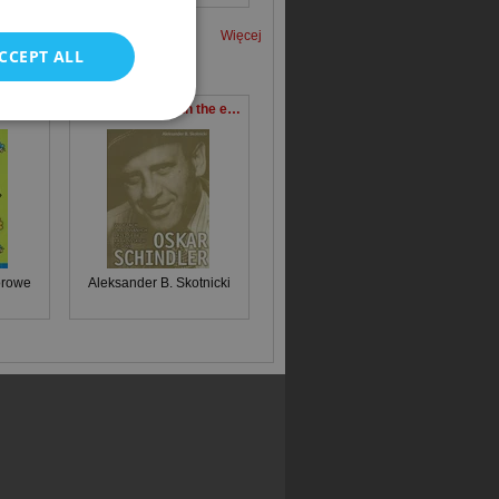
Więcej
CCEPT ALL
 lat
Oskar Schindler in the eyes of Cracovian Jews rescued by him Wersja angielska
orowe
Aleksander B. Skotnicki