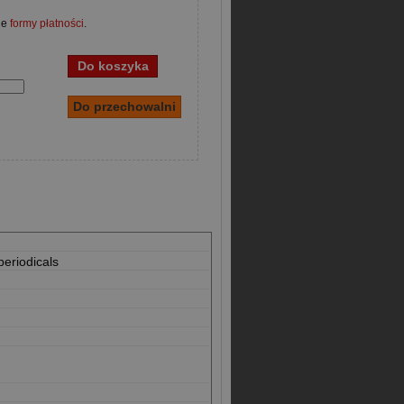
ne
formy płatności
.
periodicals