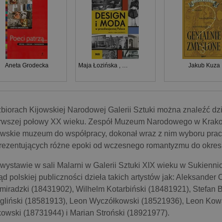
Aneta Grodecka
Maja Łozińska
,
Jan Łoziński
Jakub Kuza
biorach Kijowskiej Narodowej Galerii Sztuki można znaleźć dzie
rwszej połowy XX wieku. Zespół Muzeum Narodowego w Krako
owskie muzeum do współpracy, dokonał wraz z nim wyboru prac
rezentujących różne epoki od wczesnego romantyzmu do okre
wystawie w sali Malarni w Galerii Sztuki XIX wieku w Sukienn
ąd polskiej publiczności dzieła takich artystów jak: Aleksander
miradzki (18431902), Wilhelm Kotarbiński (18481921), Stefan 
gliński (18581913), Leon Wyczółkowski (18521936), Leon Kowa
owski (18731944) i Marian Stroński (18921977).