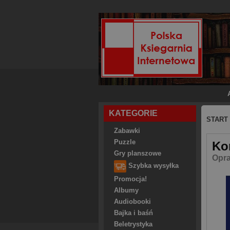
KATEGORIE
START
Zabawki
Puzzle
Ko
Gry planszowe
Opra
Szybka wysyłka
Promocja!
Albumy
Audiobooki
Bajka i baśń
Beletrystyka