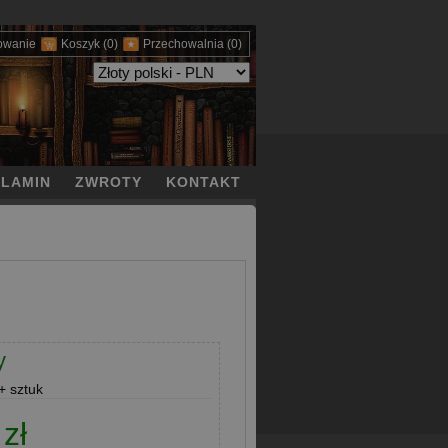
owanie
Koszyk
(0)
Przechowalnia
(0)
LAMIN
ZWROTY
KONTAKT
y
 sztuk
zł