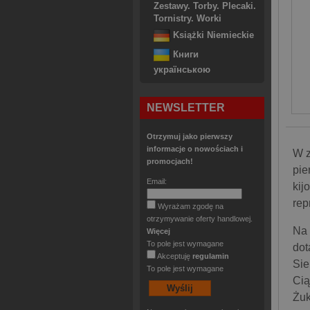
Zestawy. Torby. Plecaki.
Tornistry. Worki
Książki Niemieckie
Книги
українською
NEWSLETTER
Otrzymuj jako pierwszy
informacje o nowościach i
W z
promocjach!
pie
Email:
kij
rep
Wyrażam zgodę na
otrzymywanie oferty handlowej.
Na 
Więcej
To pole jest wymagane
dot
Akceptuję
regulamin
Sie
To pole jest wymagane
Cią
Żuk