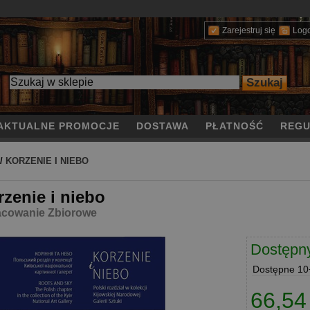
Zarejestruj się
Log
AKTUALNE PROMOCJE
DOSTAWA
PŁATNOŚĆ
REGU
/
KORZENIE I NIEBO
rzenie i niebo
cowanie Zbiorowe
Dostępn
Dostępne
10+
66,54 