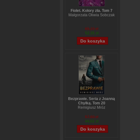
Fiolet. Kolory zła. Tom 7
Małgorzata Oliwia Sobczak
65,19 zł
52,35 zł
Bezprawie. Seria z Joanną
Chyłką. Tom 20
Remigiusz Mróz
57,60 zł
44,02 zł