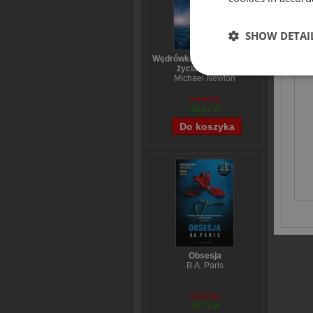
SHOW DETAI
ODK
Wędrówka dusz Tajemnice
życia po życiu
Michael Newton
59,84 zł
48,07 zł
Obsesja
B.A. Paris
54,39 zł
43,71 zł