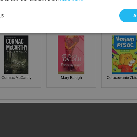
LS
A
RYJ INNE KSIAZKI
W ciemność
Przewrotny kusiciel
Umiem pisać 4-6
Cormac McCarthy
Mary Balogh
Opracowanie Zbi