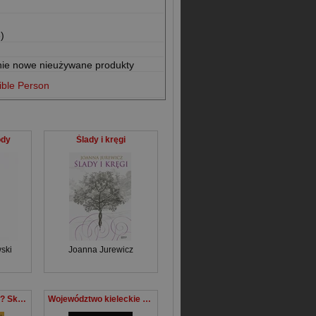
)
nie nowe nieużywane produkty
ible Person
ody
Ślady i kręgi
ski
Joanna Jurewicz
Genialnie zmyślone? Skarby, fałszerstwa, mistyfikacje
Województwo kieleckie Tom 11