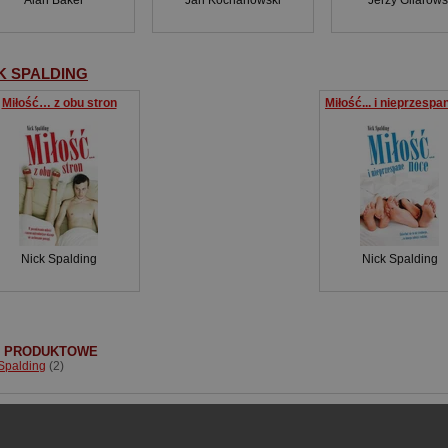
K SPALDING
Miłość… z obu stron
Nick Spalding
Nick Spalding
I PRODUKTOWE
Spalding
(2)