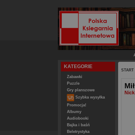
KATEGORIE
START
Zabawki
Puzzle
Mi
Gry planszowe
Nick
Szybka wysyłka
Promocja!
Albumy
Audiobooki
Bajka i baśń
Beletrystyka