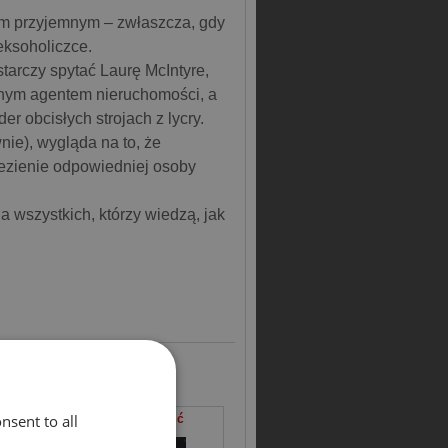
ym przyjemnym – zwłaszcza, gdy
eksoholiczce.
starczy spytać Laurę McIntyre,
lonym agentem nieruchomości, a
r obcisłych strojach z lycry.
nie), wygląda na to, że
lezienie odpowiedniej osoby
a wszystkich, którzy wiedzą, jak
nsent to all
ść
Test na miłość