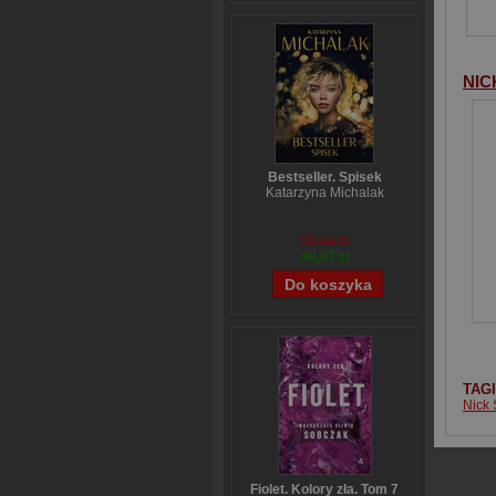
NIC
Bestseller. Spisek
Katarzyna Michalak
59,84 zł
48,07 zł
TAG
Nick 
Fiolet. Kolory zła. Tom 7