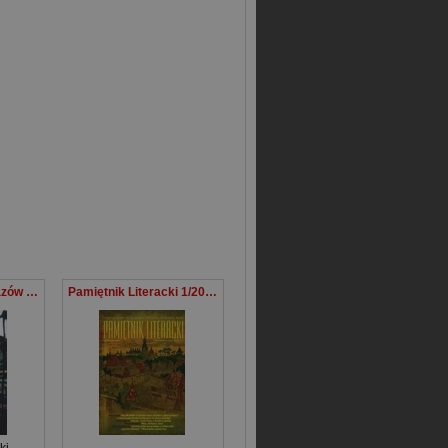
Przemiany krajobrazów roślinnych w Afryce Równikowej
Pamiętnik Literacki 1/2014
ki