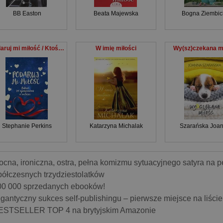
BB Easton
Beata Majewska
Bogna Ziembic
Podaruj mi miłość / Ktoś mnie pokocha Pakiet 24 opowiadań o miłości
W imię miłości
Wy(sz)czekana m
Stephanie Perkins
Katarzyna Michalak
Szarańska Joa
ocna, ironiczna, ostra, pełna komizmu sytuacyjnego satyra na p
ółczesnych trzydziestolatków
00 000 sprzedanych ebooków!
igantyczny sukces self-publishingu – pierwsze miejsce na liści
ESTSELLER TOP 4 na brytyjskim Amazonie