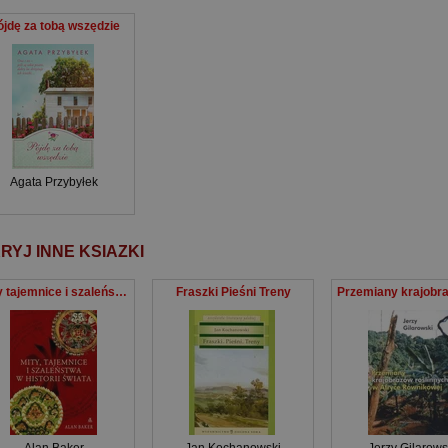
ójdę za tobą wszędzie
Agata Przybyłek
RYJ INNE KSIAZKI
Mity tajemnice i szaleństwa w historii świata
Fraszki Pieśni Treny
Alan Baker
Jan Kochanowski
Jerzy Gilarows