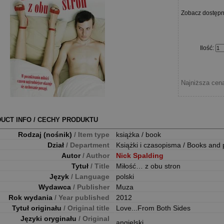
Zobacz dostęp
Ilość
:
Najniższa cena
UCT INFO / CECHY PRODUKTU
Rodzaj (nośnik)
/ Item type
książka / book
Dział
/ Department
Książki i czasopisma / Books and 
Autor
/ Author
Nick Spalding
Tytuł
/ Title
Miłość… z obu stron
Język
/ Language
polski
Wydawca
/ Publisher
Muza
Rok wydania
/ Year published
2012
Tytuł originału
/ Original title
Love...From Both Sides
Języki oryginału
/ Original
angielski