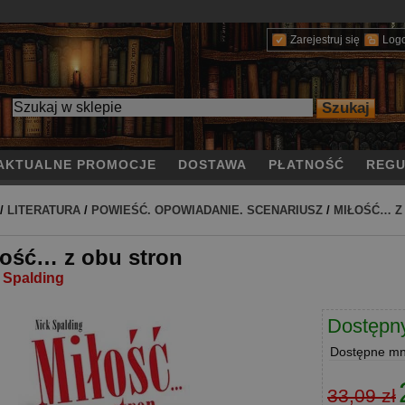
Zarejestruj się
Log
AKTUALNE PROMOCJE
DOSTAWA
PŁATNOŚĆ
REGU
/
LITERATURA
/
POWIEŚĆ. OPOWIADANIE. SCENARIUSZ
/
MIŁOŚĆ… Z
łość… z obu stron
 Spalding
Dostępn
Dostępne
mni
33,09 zł