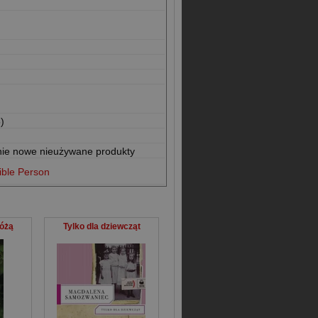
)
nie nowe nieużywane produkty
ible Person
różą
Tylko dla dziewcząt