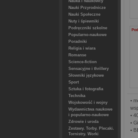
Nauka i Naukowcy
Nauki Przyrodnicze
Nauki Społeczne
Nuty i śpiewniki
Podręczniki szkolne
Popularno-naukowe
Poradniki
Religia i wiara
Romanse
Science-fiction
Sensacyjne i thrillery
Słowniki językowe
Sport
Sztuka i fotografia
Technika
• m
Wojskowość i wojny
wsp
Wydawnictwa naukowe
i popularno-naukowe
• 4
Zdrowie i uroda
• G
Zestawy. Torby. Plecaki.
• B
Tornistry. Worki