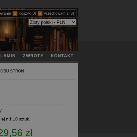
owanie
Koszyk
(0)
Przechowalnia
(0)
LAMIN
ZWROTY
KONTAKT
 OBU STRON
y
ej niż 10 sztuk.
29,56 zł