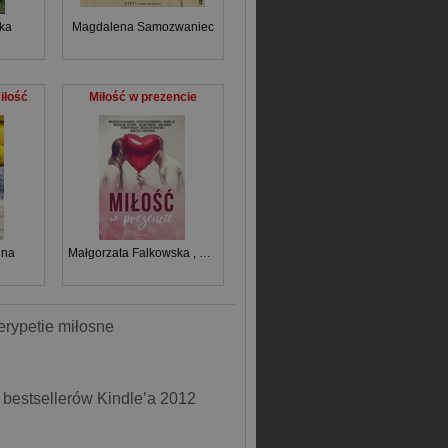
ka
Magdalena Samozwaniec
iłość
Miłość w prezencie
nna
Małgorzata Falkowska
,
Katarzyna Grabowska
,
Joanna Jax
,
Magdale
erypetie miłosne
e bestsellerów Kindle’a 2012