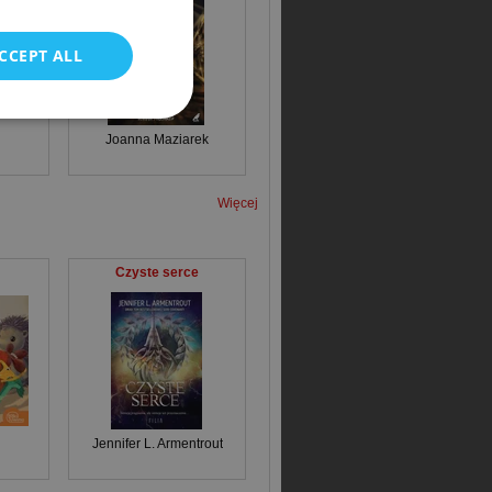
CCEPT ALL
Joanna Maziarek
Więcej
Czyste serce
Jennifer L. Armentrout