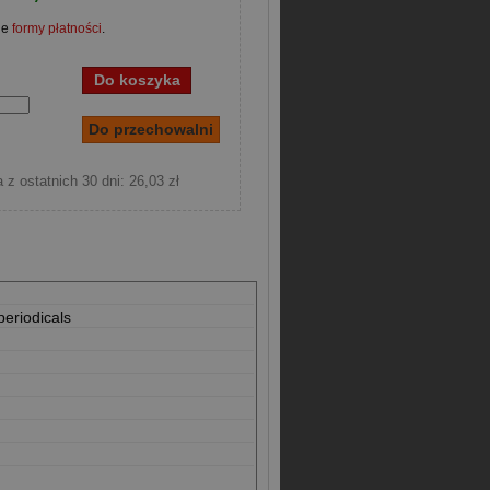
ne
formy płatności
.
 z ostatnich 30 dni: 26,03 zł
periodicals