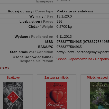
lanugages
Rodzaj oprawy
/ Cover type
Miękka ze skrzydełkami
Wymiary
/ Size
13.1x20.0
Liczba stron
/ Pages
336
Ciężar
/ Weight
0,2700 kg
Wydano
/ Published on
6.11.2013
ISBN
9788377584965 (9788377584965
EAN/UPC
9788377584965
Stan produktu
/ Condition
nowy / new - sprzedajemy wyłącz
Osoba Odpowiedzialna
/
Osoba Odpowiedzialna / Respons
Responsible Person
CAMY!
Sex/Love
Zastępcza miłość
Miłość jest pod