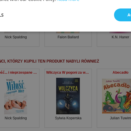
LS
A
Nick Spalding
Falon Ballard
K.N. Haner
NCI, KTÓRZY KUPILI TEN PRODUKT NABYLI RÓWNIEŻ
Miłość... i nieprzespane noce
Wilczyca W pogoni za wolnością
Abecadło
Nick Spalding
Sylwia Koperska
Julian Tuwim