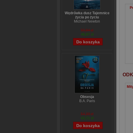
P
Wędrówka dusz Tajemnice
życia po życiu
Michael Newton
59,84 zł
48,07 zł
ODK
Obsesja
B.A. Paris
54,39 zł
43,71 zł