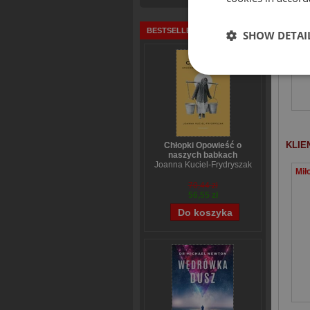
BESTSELLERY
SHOW DETAI
KLIE
Chłopki Opowieść o
naszych babkach
Joanna Kuciel-Frydryszak
70,44 zł
56,55 zł