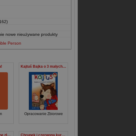
162)
nie nowe nieużywane produkty
ible Person
u!
Kajtuś Bajka o 3 małych świnkach
on
Opracowanie Zbiorowe
Kocia Szajka i czarne złoto
Chrupek i czerwona kurteczka