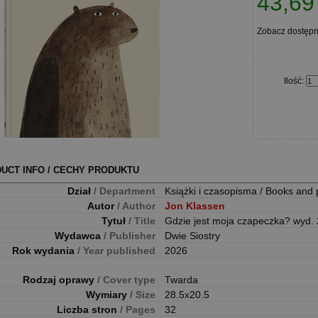
43,69 
Zobacz dostęp
Ilość
:
UCT INFO / CECHY PRODUKTU
Dział
/ Department
Książki i czasopisma / Books and 
Autor
/ Author
Jon Klassen
Tytuł
/ Title
Gdzie jest moja czapeczka? wyd.
Wydawca
/ Publisher
Dwie Siostry
Rok wydania
/ Year published
2026
Rodzaj oprawy
/ Cover type
Twarda
Wymiary
/ Size
28.5x20.5
Liczba stron
/ Pages
32