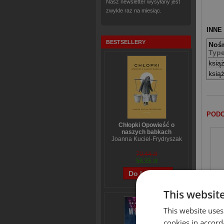
Nasz newsletter wysyłany jest
zwykle raz na miesiąc.
INNE
BESTSELLERY
Noś
Typ
ksią
ksią
PODO
Chłopki Opowieść o
naszych babkach
Joanna Kuciel-Frydryszak
70,44 zł
56,55 zł
This websit
This website uses
cookies in accord