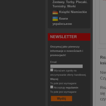
Zestawy. Torby. Plecaki.
Tornistry. Worki
Książki Niemieckie
Книги
українською
NEWSLETTER
Otrzymuj jako pierwszy
informacje o nowościach i
promocjach!
Roz
Email:
ksi
Wyrażam zgodę na
Nie
otrzymywanie oferty handlowej.
Czy
Więcej
To pole jest wymagane
Roz
Akceptuję
regulamin
To pole jest wymagane
się
czy