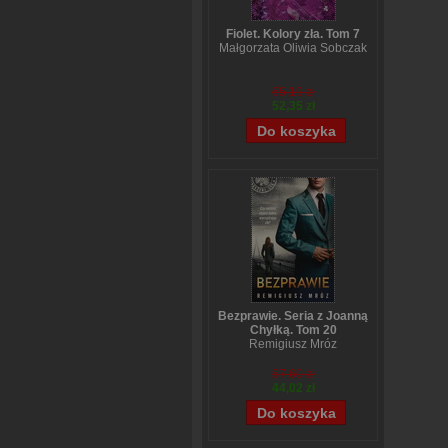
Fiolet. Kolory zła. Tom 7
Małgorzata Oliwia Sobczak
65,19 zł
52,35 zł
Bezprawie. Seria z Joanną
Chyłką. Tom 20
Remigiusz Mróz
57,60 zł
44,02 zł