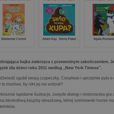
Waldemar Cichoń
Adam Kay
,
Henry Paker
Agata Romani
brajająca bajka zwierzęca z przewrotnym zakończeniem. Je
ążek dla dzieci roku 2011 według „New York Timesa”.
dźwiedź zgubił swoją czapeczkę. Cierpliwie i uprzejmie pyta o
 to możliwe, by nikt jej nie widział?
kosznie lapidarne ilustracje, zwięzłe dialogi i mistrzowska gr
 na błyskotliwą książkę obrazkową, której szelmowski humor ro
telników.