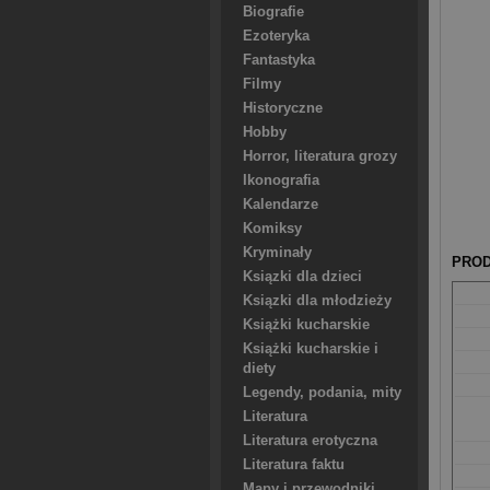
Biografie
Ezoteryka
Fantastyka
Filmy
Historyczne
Hobby
Horror, literatura grozy
Ikonografia
Kalendarze
Komiksy
Kryminały
PROD
Ksiązki dla dzieci
Ksiązki dla młodzieży
Książki kucharskie
Książki kucharskie i
diety
Legendy, podania, mity
Literatura
Literatura erotyczna
Literatura faktu
Mapy i przewodniki