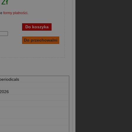
zł
ne
formy płatności
.
periodicals
 2026