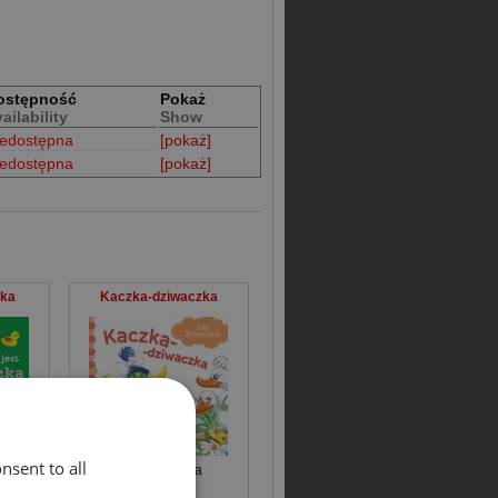
ostępność
Pokaż
ailability
Show
iedostępna
[pokaż]
iedostępna
[pokaż]
zka
Kaczka-dziwaczka
nsent to all
Jan Brzechwa