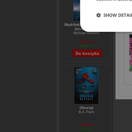
SHOW DETAI
ODK
Wędrówka dusz Tajemnice
życia po życiu
Michael Newton
59,84 zł
48,07 zł
Obsesja
B.A. Paris
54,39 zł
43,71 zł