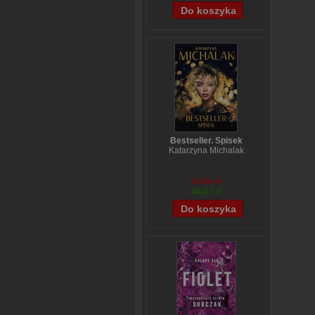
Bestseller. Spisek
Katarzyna Michalak
59,84 zł
48,07 zł