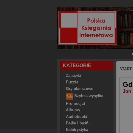
KATEGORIE
START
Zabawki
Puzzle
Gd
Gry planszowe
Jon 
Szybka wysyłka
Promocja!
Albumy
Audiobooki
Bajka i baśń
Beletrystyka