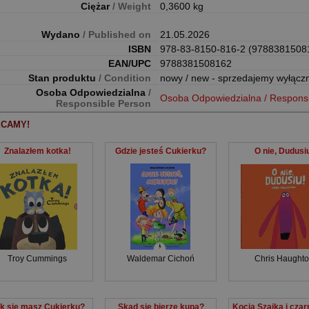
Ciężar
/ Weight
0,3600 kg
Wydano
/ Published on
21.05.2026
ISBN
978-83-8150-816-2 (9788381508
EAN/UPC
9788381508162
Stan produktu
/ Condition
nowy / new - sprzedajemy wyłącz
Osoba Odpowiedzialna
/
Osoba Odpowiedzialna / Respons
Responsible Person
CAMY!
Znalazłem kotka!
Gdzie jesteś Cukierku?
O nie, Dudusi
Troy Cummings
Waldemar Cichoń
Chris Haught
k się masz Cukierku?
Skąd się bierze kupa?