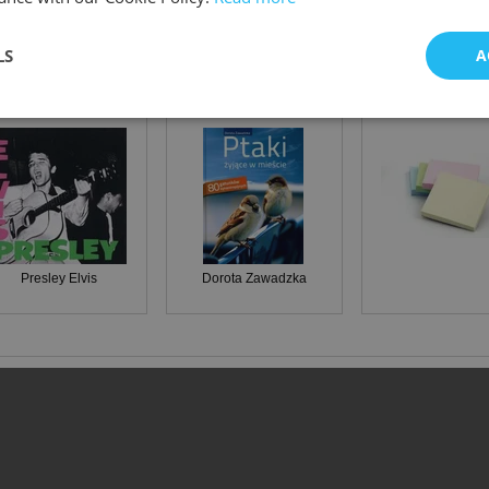
LS
A
RYJ INNE KSIAZKI
Elvis Presley
Ptaki żyjące w mieście 80 gatunków synantropijnych
Presley Elvis
Dorota Zawadzka