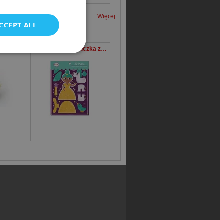
Więcej
CCEPT ALL
Pukka Pad Karteczki Notes kostka różowa 6722 76x76 100 sztuk
Puzzle 3D Księżniczka z jednorożcem