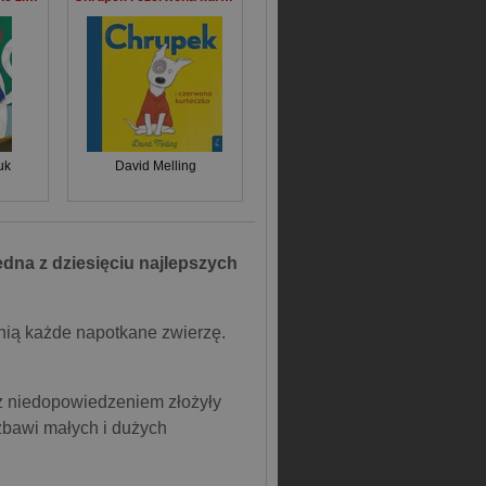
uk
David Melling
dna z dziesięciu najlepszych
 nią każde napotkane zwierzę.
a z niedopowiedzeniem złożyły
zbawi małych i dużych