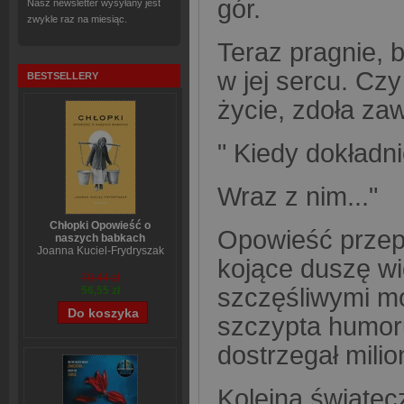
gór.
Nasz newsletter wysyłany jest
zwykle raz na miesiąc.
Teraz pragnie, 
w jej sercu. Czy 
BESTSELLERY
życie, zdoła za
" Kiedy dokładni
Wraz z nim..."
Chłopki Opowieść o
Opowieść przepe
naszych babkach
Joanna Kuciel-Frydryszak
kojące duszę wi
70,44 zł
szczęśliwymi mo
56,55 zł
szczypta humoru 
dostrzegał milion
Kolejna świątec