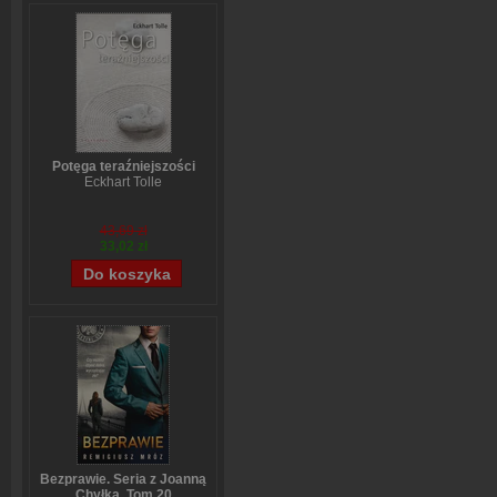
Potęga teraźniejszości
Eckhart Tolle
43,69 zł
33,02 zł
Bezprawie. Seria z Joanną
Chyłką. Tom 20