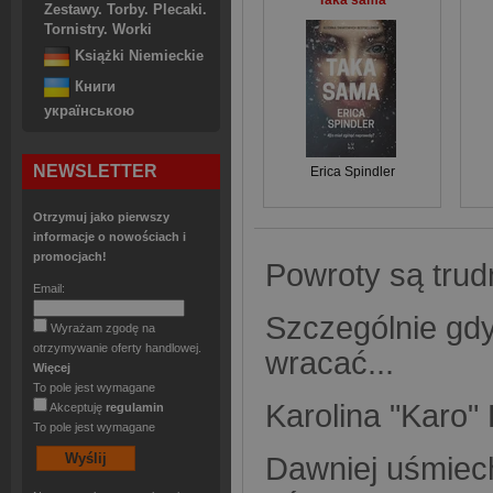
Taka sama
Zestawy. Torby. Plecaki.
Tornistry. Worki
Książki Niemieckie
Книги
українською
NEWSLETTER
Erica Spindler
Otrzymuj jako pierwszy
informacje o nowościach i
promocjach!
Powroty są trud
Email:
Szczególnie gdy
Wyrażam zgodę na
otrzymywanie oferty handlowej.
wracać...
Więcej
To pole jest wymagane
Karolina "Karo"
Akceptuję
regulamin
To pole jest wymagane
Dawniej uśmiech