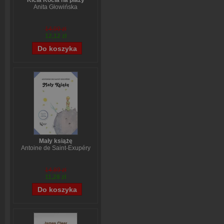
Kicia Kocia na plaży
Anita Głowińska
14,90 zł
12,12 zł
Mały książę
Antoine de Saint-Exupéry
14,89 zł
11,28 zł