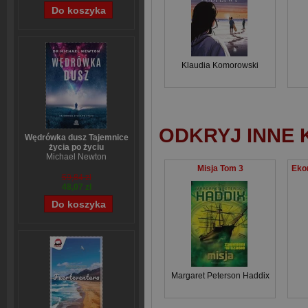
Klaudia Komorowski
ODKRYJ INNE 
Wędrówka dusz Tajemnice
życia po życiu
Michael Newton
Misja Tom 3
59,84 zł
48,07 zł
Margaret Peterson Haddix