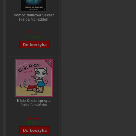
Pomoc domowa Sekret
Freida McFadden
52,25 zł
39,44 zł
Kicia Kocia sprząta
Anita Głowińska
14,90 zł
12,12 zł