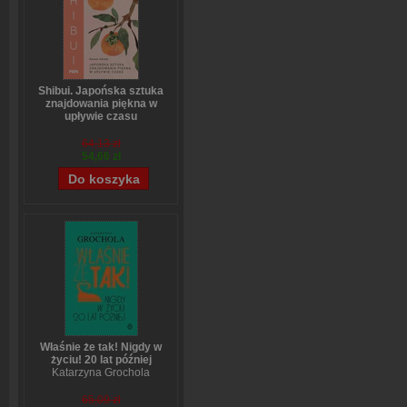
Shibui. Japońska sztuka
znajdowania piękna w
upływie czasu
Sanae Ishida
64,13 zł
54,66 zł
Właśnie że tak! Nigdy w
życiu! 20 lat później
Katarzyna Grochola
65,09 zł