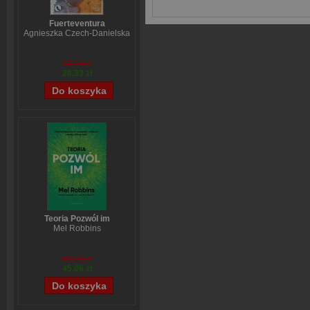
Fuerteventura
Agnieszka Czech-Danielska
38,44 zł
28,33 zł
Teoria Pozwól im
Mel Robbins
59,74 zł
45,06 zł