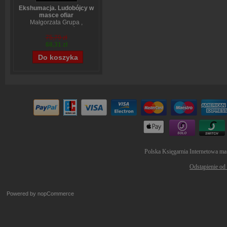
Ekshumacja. Ludobójcy w
masce ofiar
Małgorzata Grupa
,
Wojciech Sumliński
75,79 zł
68,31 zł
Polska Księgarnia Internetowa ma
Odstąpienie od
Powered by
nopCommerce