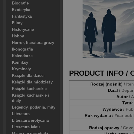
Biografie
Ezoteryka
Fantastyka
Filmy
Historyczne
Hobby
Horror, literatura grozy
Ikonografia
Kalendarze
Komiksy
Kryminały
PRODUCT INFO /
Ksiązki dla dzieci
Ksiązki dla młodzieży
Rodzaj (nośnik)
/ Ite
Książki kucharskie
Dział
/ Depa
Książki kucharskie i
Autor
/ 
diety
Tytuł
Legendy, podania, mity
Wydawca
/ Pub
Literatura
Rok wydania
/ Year pub
Literatura erotyczna
Literatura faktu
Rodzaj oprawy
/ Cove
Mapy i przewodniki