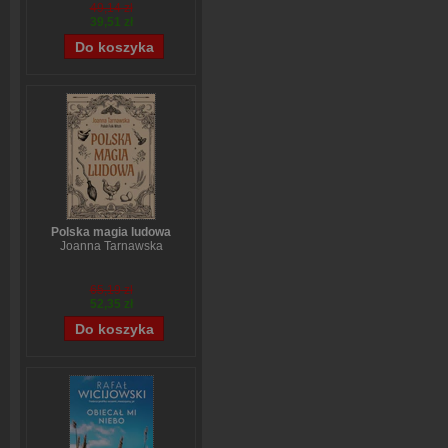
Stefanie Stahl
49,14 zł
39,51 zł
Polska magia ludowa
Joanna Tarnawska
65,19 zł
52,35 zł