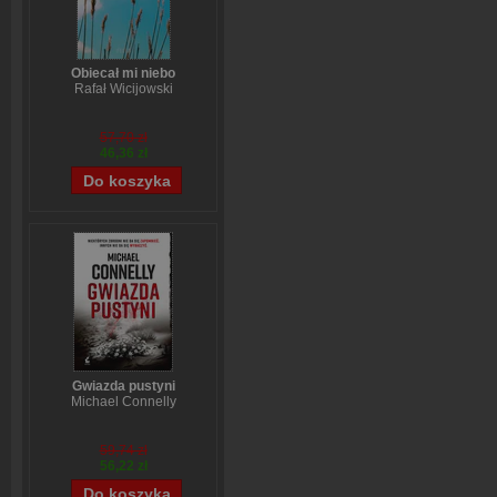
Obiecał mi niebo
Rafał Wicijowski
57,70 zł
46,36 zł
Gwiazda pustyni
Michael Connelly
59,74 zł
56,22 zł