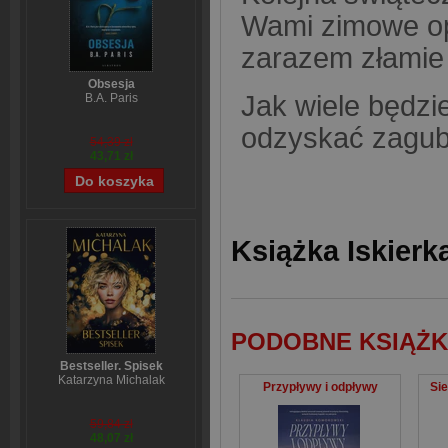
Wami zimowe opo
zarazem złamie
Obsesja
Jak wiele będzi
B.A. Paris
odzyskać zagubi
54,39 zł
43,71 zł
Książka Iskierk
PODOBNE KSIĄŻK
Bestseller. Spisek
Katarzyna Michalak
Przypływy i odpływy
Sie
59,84 zł
48,07 zł