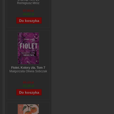
Remigiusz Mróz
57,60 zł
44,02 zł
Fiolet. Kolory zła. Tom 7
Małgorzata Oliwia Sobczak
65,19 zł
52,35 zł