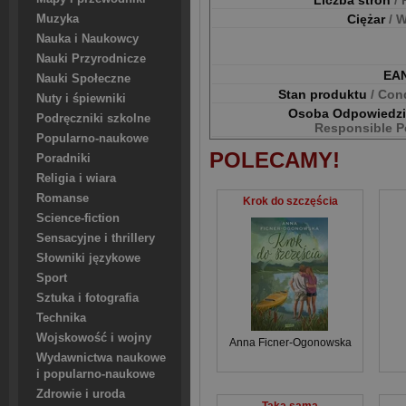
Liczba stron
/
Ciężar
/ 
Muzyka
Nauka i Naukowcy
Nauki Przyrodnicze
EA
Nauki Społeczne
Stan produktu
/ Con
Nuty i śpiewniki
Osoba Odpowiedz
Podręczniki szkolne
Responsible P
Popularno-naukowe
POLECAMY!
Poradniki
Religia i wiara
Romanse
Krok do szczęścia
Science-fiction
Sensacyjne i thrillery
Słowniki językowe
Sport
Sztuka i fotografia
Technika
Wojskowość i wojny
Anna Ficner-Ogonowska
Wydawnictwa naukowe
i popularno-naukowe
Zdrowie i uroda