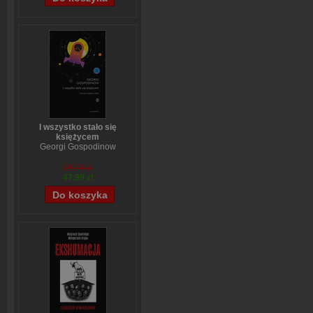
I wszystko stało się
księżycem
Georgi Gospodinow
59,74 zł
47,99 zł