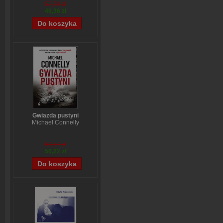
57,70 zł
46,36 zł
Gwiazda pustyni
Michael Connelly
59,74 zł
56,22 zł