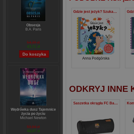
Gdzie jest jeżyk? Szukamy zwierząt (Filcowe klapki i lusterko)
Obsesja
B.A. Paris
54,39 zł
43,71 zł
Anna Podgórska
ODKRYJ INNE 
Saszetka okrągła FC Barcelona The Best Team 3 FC-70
Wędrówka dusz Tajemnice
życia po życiu
Michael Newton
59,84 zł
48,07 zł