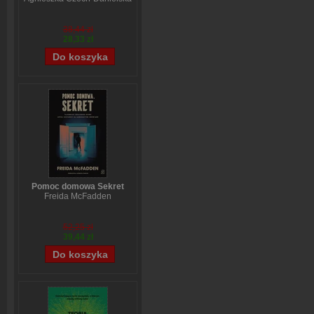
38,44 zł
28,33 zł
Pomoc domowa Sekret
Freida McFadden
52,25 zł
39,44 zł