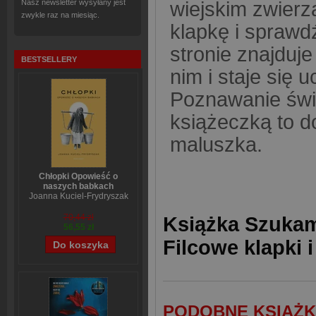
Nasz newsletter wysyłany jest
wiejskim zwierz
zwykle raz na miesiąc.
klapkę i sprawdź
stronie znajduje
BESTSELLERY
nim i staje się 
Poznawanie świa
książeczką to 
maluszka.
Chłopki Opowieść o
naszych babkach
Joanna Kuciel-Frydryszak
70,44 zł
Książka Szukam
56,55 zł
Filcowe klapki 
PODOBNE KSIĄŻK