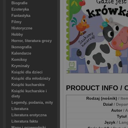
Biografie
Ezoteryka
Fantastyka
Filmy
Historyczne
Hobby
Horror, literatura grozy
Ikonografia
Kalendarze
Komiksy
Kryminały
Ksiązki dla dzieci
Ksiązki dla młodzieży
Książki kucharskie
PRODUCT INFO /
Książki kucharskie i
diety
Rodzaj (nośnik)
/ Ite
Legendy, podania, mity
Dział
/ Depa
Literatura
Autor
/ 
Literatura erotyczna
Tytuł
Literatura faktu
Język
/ Lan
Mapy i przewodniki