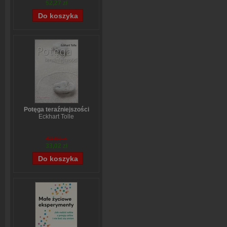
52,27 zł
Potęga teraźniejszości
Eckhart Tolle
43,69 zł
33,02 zł