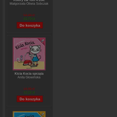
Kolory zła Tom 4 Żółć
Małgorzata Oliwia Sobczak
54,49 zł
43,79 zł
Kicia Kocia sprząta
Anita Głowińska
14,90 zł
12,12 zł