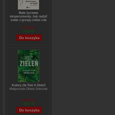
Małe życiowe
eksperymenty. Jak radzić
sobie z presją celów i nie
bać się zmian
Anne-Laure LeCunff
67,69 zł
59,69 zł
Kolory zła Tom 6 Zieleń
Małgorzata Oliwia Sobczak
59,84 zł
48,07 zł