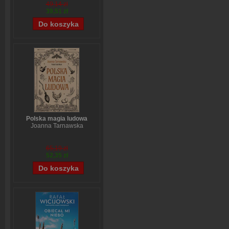
Stefanie Stahl
49,14 zł
39,51 zł
Polska magia ludowa
Joanna Tarnawska
65,19 zł
52,35 zł