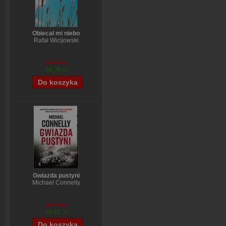
Obiecał mi niebo
Rafał Wicijowski
57,70 zł
46,36 zł
Gwiazda pustyni
Michael Connelly
59,74 zł
56,22 zł