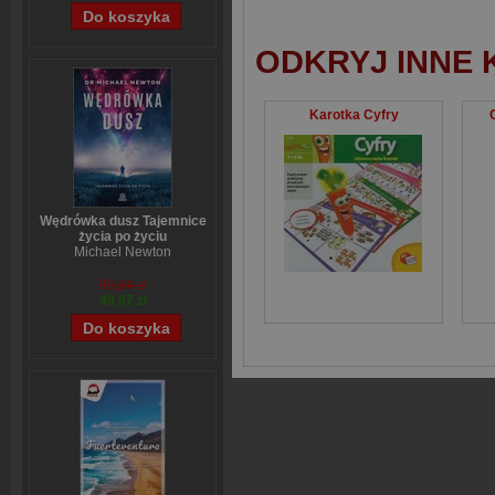
ODKRYJ INNE 
Karotka Cyfry
Wędrówka dusz Tajemnice
życia po życiu
Michael Newton
59,84 zł
48,07 zł