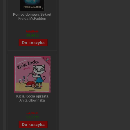
Pomoc domowa Sekret
Freida McFadden
52,25 zł
39,44 zł
Kicia Kocia sprząta
Anita Głowińska
14,90 zł
12,12 zł