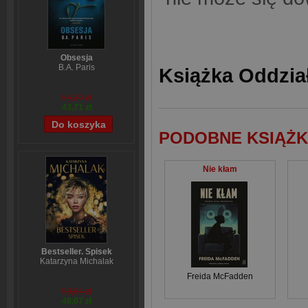
Obsesja
B.A. Paris
Książka Oddział
54,39 zł
43,71 zł
PODOBNE KSIĄŻK
Nie kłam
Bestseller. Spisek
Katarzyna Michalak
Freida McFadden
59,84 zł
48,07 zł