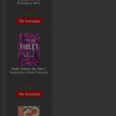
Remigiusz Mróz
57,60 zł
44,02 zł
Fiolet. Kolory zła. Tom 7
Małgorzata Oliwia Sobczak
65,19 zł
52,35 zł