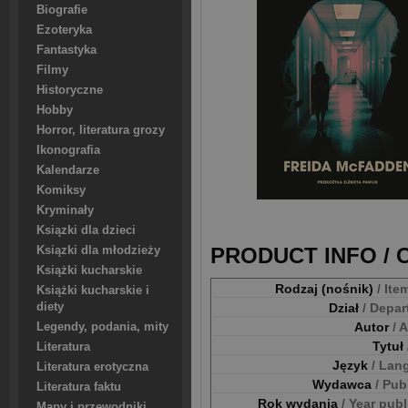
Biografie
Ezoteryka
Fantastyka
Filmy
Historyczne
Hobby
Horror, literatura grozy
Ikonografia
Kalendarze
Komiksy
Kryminały
Ksiązki dla dzieci
PRODUCT INFO /
Ksiązki dla młodzieży
Książki kucharskie
Rodzaj (nośnik)
/ Ite
Książki kucharskie i
Dział
/ Depa
diety
Autor
/ 
Legendy, podania, mity
Tytuł
Literatura
Język
/ Lan
Literatura erotyczna
Wydawca
/ Pub
Literatura faktu
Rok wydania
/ Year pub
Mapy i przewodniki