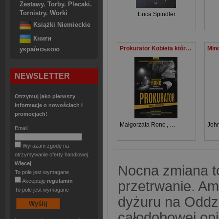
Zestawy. Torby. Plecaki.
Tornistry. Worki
Erica Spindler
Książki Niemieckie
Книги
Prokurator Kobieta która się nie bała
українською
NEWSLETTER
Otrzymuj jako pierwszy
informacje o nowościach i
promocjach!
Małgorzata Ronc
,
Joanna Podgórsk
Joh
Email:
Wyrażam zgodę na
otrzymywanie oferty handlowej.
Więcej
Nocna zmiana to
To pole jest wymagane
Akceptuję
regulamin
przetrwanie. A
To pole jest wymagane
dyżuru na Oddzi
całodobowej opie