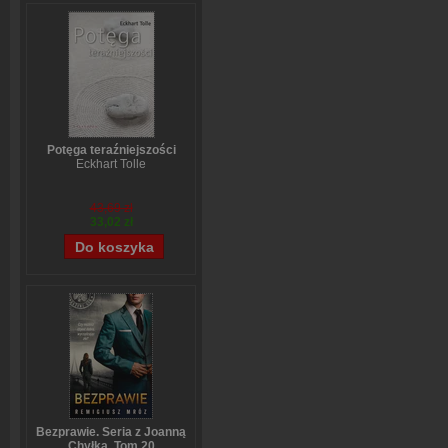
Potęga teraźniejszości
Eckhart Tolle
43,69 zł
33,02 zł
Bezprawie. Seria z Joanną
Chyłką. Tom 20