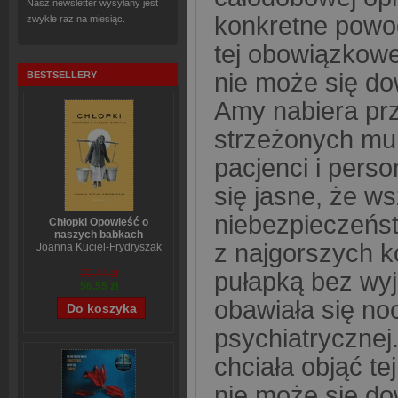
Nasz newsletter wysyłany jest
konkretne powod
zwykle raz na miesiąc.
tej obowiązkowe
nie może się do
BESTSELLERY
Amy nabiera prz
strzeżonych mur
pacjenci i perso
się jasne, że w
niebezpieczeńst
Chłopki Opowieść o
naszych babkach
z najgorszych k
Joanna Kuciel-Frydryszak
pułapką bez wyj
70,44 zł
56,55 zł
obawiała się no
psychiatrycznej.
chciała objąć te
nie może się do