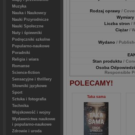
Muzyka
Rodzaj oprawy
/ Cove
Nauka i Naukowcy
Wymiar
Nauki Przyrodnicze
Liczba stron
/
Nauki Społeczne
Ciężar
/ 
Nuty i śpiewniki
Podręczniki szkolne
Wydano
/ Publis
Popularno-naukowe
Poradniki
EA
Religia i wiara
Stan produktu
/ Con
Romanse
Osoba Odpowiedz
Responsible P
Science-fiction
Sensacyjne i thrillery
POLECAMY!
Słowniki językowe
Sport
Taka sama
Sztuka i fotografia
Technika
Wojskowość i wojny
Wydawnictwa naukowe
i popularno-naukowe
Zdrowie i uroda