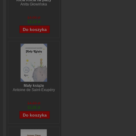
Kicia Kocia na plaży
Anita Głowińska
14,90 zł
12,12 zł
Mały książę
Antoine de Saint-Exupéry
14,89 zł
11,28 zł