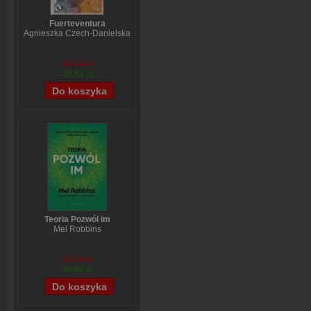
Fuerteventura
Agnieszka Czech-Danielska
38,44 zł
28,33 zł
Teoria Pozwól im
Mel Robbins
59,74 zł
45,06 zł