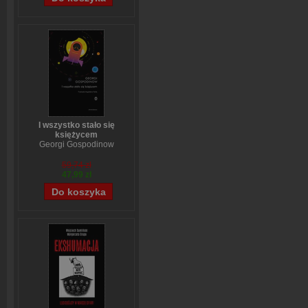
I wszystko stało się
księżycem
Georgi Gospodinow
59,74 zł
47,99 zł