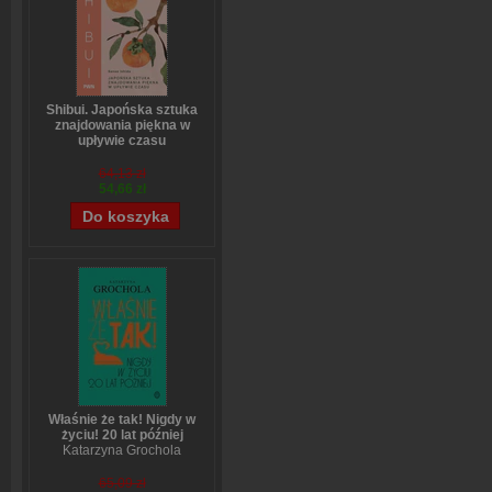
Shibui. Japońska sztuka
znajdowania piękna w
upływie czasu
Sanae Ishida
64,13 zł
54,66 zł
Właśnie że tak! Nigdy w
życiu! 20 lat później
Katarzyna Grochola
65,09 zł