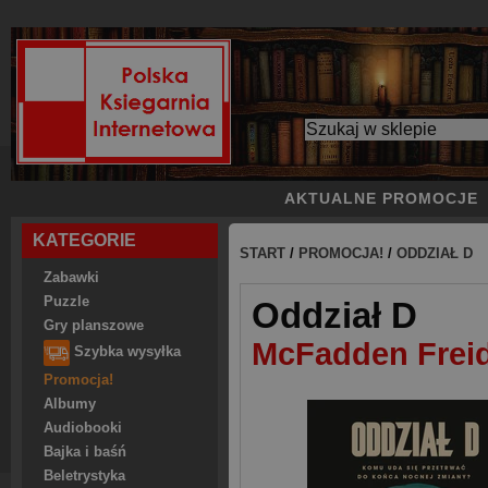
AKTUALNE PROMOCJE
KATEGORIE
START
/
PROMOCJA!
/
ODDZIAŁ D
Zabawki
Puzzle
Oddział D
Gry planszowe
McFadden Frei
Szybka wysyłka
Promocja!
Albumy
Audiobooki
Bajka i baśń
Beletrystyka