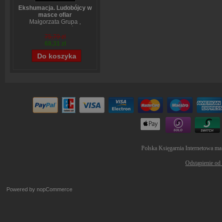
Ekshumacja. Ludobójcy w
masce ofiar
Małgorzata Grupa
,
Wojciech Sumliński
75,79 zł
68,31 zł
Polska Księgarnia Internetowa ma
Odstąpienie od
Powered by
nopCommerce