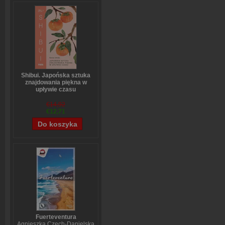
Shibui. Japońska sztuka
znajdowania piękna w
upływie czasu
Sanae Ishida
€14,92
€12,71
Fuerteventura
Agnieszka Czech-Danielska