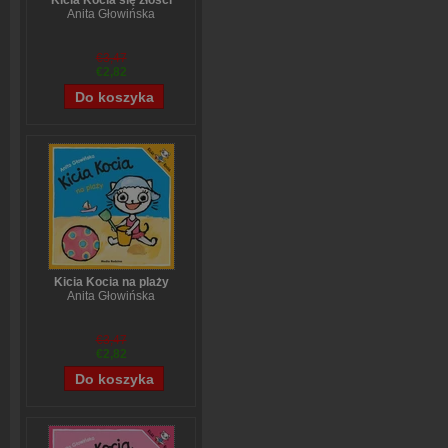
Kicia Kocia się złości
Anita Głowińska
€3,47
€2,82
Kicia Kocia na plaży
Anita Głowińska
€3,47
€2,82