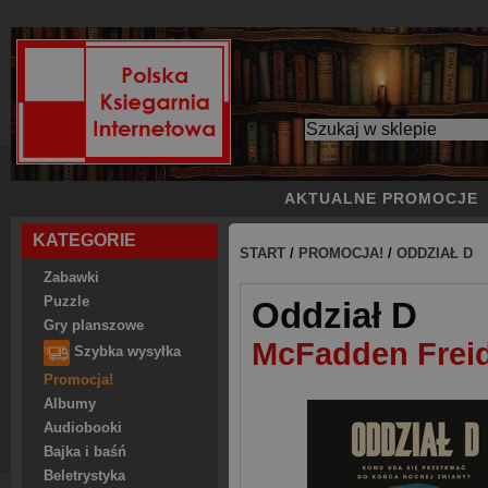
AKTUALNE PROMOCJE
KATEGORIE
START
/
PROMOCJA!
/
ODDZIAŁ D
Zabawki
Puzzle
Oddział D
Gry planszowe
McFadden Frei
Szybka wysyłka
Promocja!
Albumy
Audiobooki
Bajka i baśń
Beletrystyka