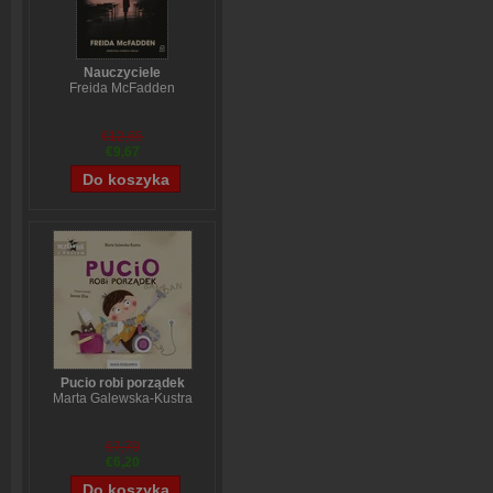
Nauczyciele
Freida McFadden
€12,65
€9,67
Pucio robi porządek
Marta Galewska-Kustra
€7,70
€6,20