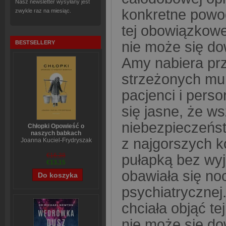
Nasz newsletter wysyłany jest
konkretne powod
zwykle raz na miesiąc.
tej obowiązkowe
nie może się do
BESTSELLERY
Amy nabiera prz
strzeżonych mur
pacjenci i perso
się jasne, że w
niebezpieczeńst
Chłopki Opowieść o
naszych babkach
z najgorszych k
Joanna Kuciel-Frydryszak
pułapką bez wyj
€16,38
€13,15
obawiała się no
psychiatrycznej.
chciała objąć te
nie może się do