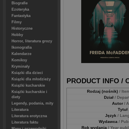
Biografie
Ezoteryka
Fantastyka
Filmy
Historyczne
Hobby
Horror, literatura grozy
Ikonografia
Kalendarze
Komiksy
Kryminały
Ksiązki dla dzieci
PRODUCT INFO /
Ksiązki dla młodzieży
Książki kucharskie
Rodzaj (nośnik)
/ Ite
Książki kucharskie i
Dział
/ Depa
diety
Autor
/ 
Legendy, podania, mity
Tytuł
Literatura
Język
/ Lan
Literatura erotyczna
Wydawca
/ Pub
Literatura faktu
Rok wydania
/ Year pub
Mapy i przewodniki