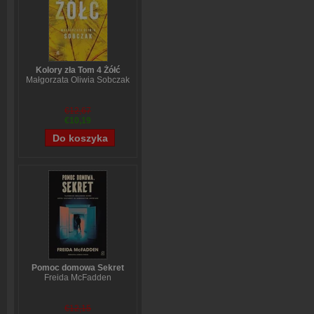
Kolory zła Tom 4 Żółć
Małgorzata Oliwia Sobczak
€12,67
€10,19
Pomoc domowa Sekret
Freida McFadden
€12,15