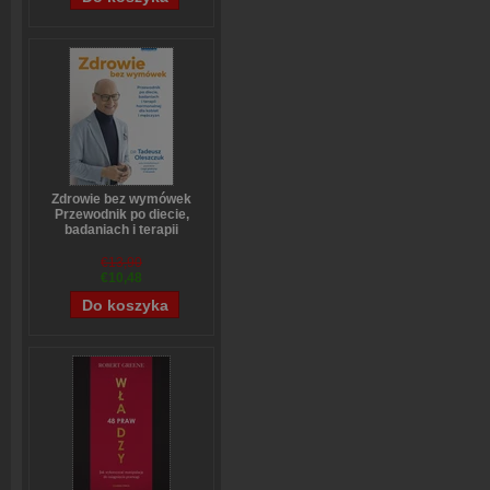
Zdrowie bez wymówek
Przewodnik po diecie,
badaniach i terapii
hormonalnej dla kobiet i
mężczyzn
€13,90
Tadeusz Oleszczuk
€10,48