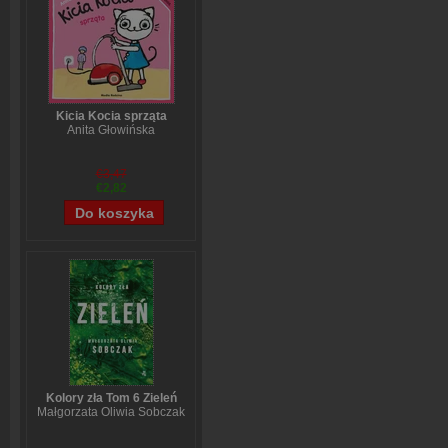
Kicia Kocia sprząta
Anita Głowińska
€3,47
€2,82
Kolory zła Tom 6 Zieleń
Małgorzata Oliwia Sobczak