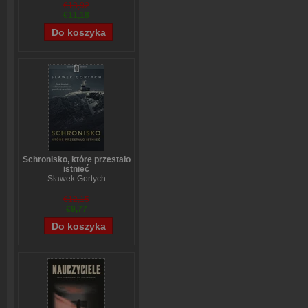
€13,92
€11,18
Schronisko, które przestało
istnieć
Sławek Gortych
€12,15
€9,77