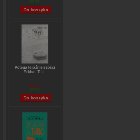
€9,17
Potęga teraźniejszości
Eckhart Tolle
€10,16
€7,68