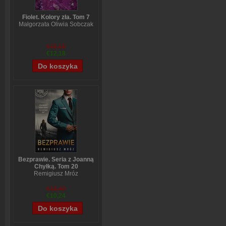
Fiolet. Kolory zła. Tom 7
Małgorzata Oliwia Sobczak
€15,16
€12,18
Bezprawie. Seria z Joanną
Chyłką. Tom 20
Remigiusz Mróz
€13,40
€10,24