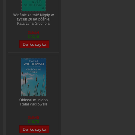
Właśnie że tak! Nigdy w
życiu! 20 lat później
Katarzyna Grochola
€15,14
€12,16
Obiecał mi niebo
Rafał Wicijowski
€13,42
€10,78