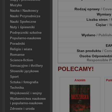
Muzyka
Rodzaj oprawy
/ Cove
Nauka i Naukowcy
Wymiar
Nauki Przyrodnicze
Liczba stron
/
Nauki Społeczne
Ciężar
/ 
Nuty i śpiewniki
Podręczniki szkolne
Wydano
/ Publis
Popularno-naukowe
Poradniki
EA
Religia i wiara
Stan produktu
/ Con
Romanse
Osoba Odpowiedz
Responsible P
Science-fiction
Sensacyjne i thrillery
POLECAMY!
Słowniki językowe
Sport
Anonim
Sztuka i fotografia
Technika
Wojskowość i wojny
Wydawnictwa naukowe
i popularno-naukowe
Zdrowie i uroda