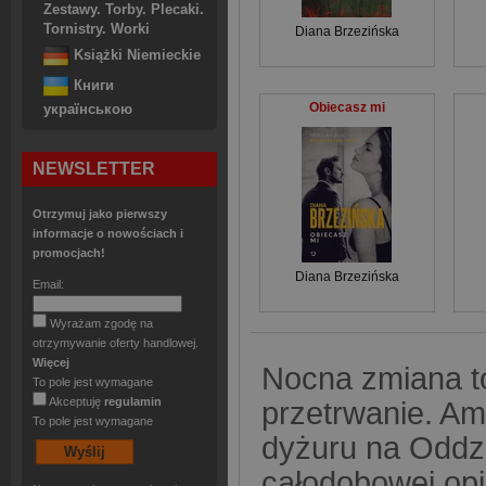
Zestawy. Torby. Plecaki.
Tornistry. Worki
Diana Brzezińska
Książki Niemieckie
Книги
Obiecasz mi
українською
NEWSLETTER
Otrzymuj jako pierwszy
informacje o nowościach i
promocjach!
Diana Brzezińska
Email:
Wyrażam zgodę na
otrzymywanie oferty handlowej.
Więcej
Nocna zmiana to
To pole jest wymagane
Akceptuję
regulamin
przetrwanie. A
To pole jest wymagane
dyżuru na Oddzi
całodobowej opie