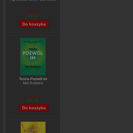
€8,94
€6,59
Teoria Pozwól im
Mel Robbins
€13,90
€10,48