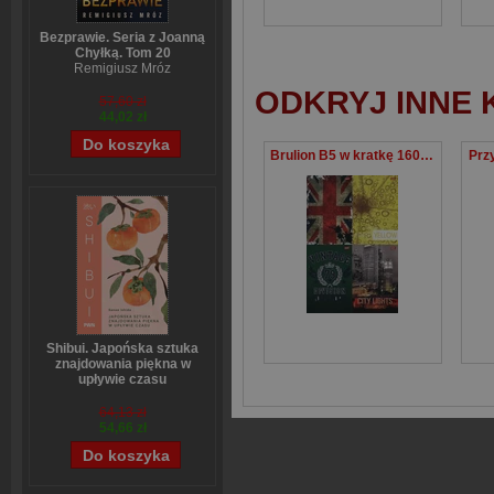
Bezprawie. Seria z Joanną
Chyłką. Tom 20
Remigiusz Mróz
ODKRYJ INNE 
57,60 zł
44,02 zł
Brulion B5 w kratkę 160 kartek 5 sztuk mix
Prz
Shibui. Japońska sztuka
znajdowania piękna w
upływie czasu
Sanae Ishida
64,13 zł
54,66 zł