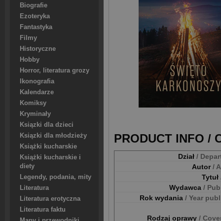
Biografie
Ezoteryka
Fantastyka
Filmy
Historyczne
Hobby
Horror, literatura grozy
Ikonografia
Kalendarze
Komiksy
Kryminały
Ksiązki dla dzieci
PRODUCT INFO /
Ksiązki dla młodzieży
Książki kucharskie
Dział
/ Depa
Książki kucharskie i
Autor
/ 
diety
Tytuł
Legendy, podania, mity
Wydawca
/ Pub
Literatura
Rok wydania
/ Year pub
Literatura erotyczna
Literatura faktu
Rodzaj oprawy
/ Cove
Mapy i przewodniki