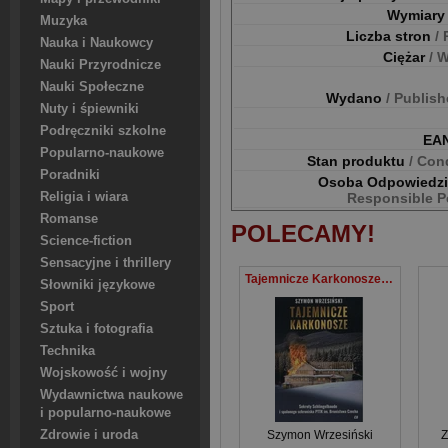
Wymiar
Muzyka
Liczba stron
/
Nauka i Naukowcy
Ciężar
/ 
Nauki Przyrodnicze
Nauki Społeczne
Wydano
/ Publis
Nuty i śpiewniki
Podręczniki szkolne
EA
Popularno-naukowe
Stan produktu
/ Con
Poradniki
Osoba Odpowiedz
Responsible P
Religia i wiara
Romanse
POLECAMY!
Science-fiction
Sensacyjne i thrillery
Tajemnicze Karkonosze Sekrety schlingelbaude I spalonego schroniska PTTK im. Bronisława Czecha
Słowniki językowe
Sport
Sztuka i fotografia
Technika
Wojskowość i wojny
Wydawnictwa naukowe
i popularno-naukowe
Szymon Wrzesiński
Z
Zdrowie i uroda