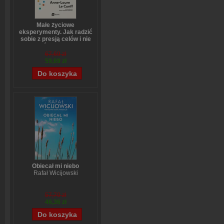
Małe życiowe
eksperymenty. Jak radzić
sobie z presją celów i nie
bać się zmian
Anne-Laure LeCunff
67,69 zł
59,69 zł
Obiecał mi niebo
Rafał Wicijowski
57,70 zł
46,36 zł