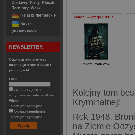
Zestawy. Torby. Plecaki.
Tornistry. Worki
Książki Niemieckie
Zakon Świętego Brutusa Opowieść spiskowa o dawnej Warszawie
Книги
українською
NEWSLETTER
Otrzymuj jako pierwszy
Adam Podlewski
informacje o nowościach i
promocjach!
Email:
Kolejny tom best
Wyrażam zgodę na
otrzymywanie oferty handlowej.
Kryminalnej!
Więcej
To pole jest wymagane
Akceptuję
regulamin
Rok 1948. Broni
To pole jest wymagane
na Ziemie Odzy