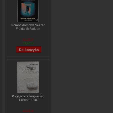
Pomoc domowa Sekret
Freida McFadden
52,25 zł
39,44 zł
Potęga teraźniejszości
Eckhart Tolle
43,69 zł