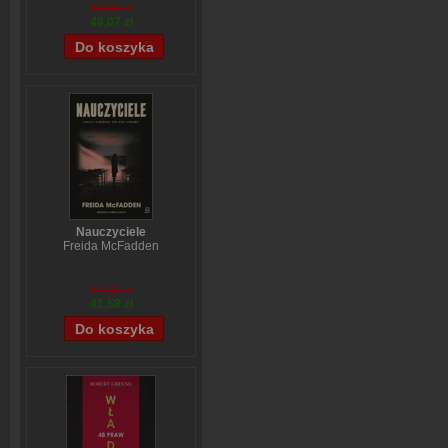
59,84 zł
48,07 zł
Nauczyciele
Freida McFadden
54,39 zł
41,58 zł