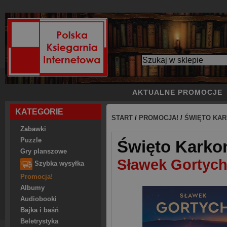
AKTUALNE PROMOCJE
KATEGORIE
START
/
PROMOCJA!
/
ŚWIĘTO KA
Zabawki
Puzzle
Święto Karko
Gry planszowe
Sławek Gortyc
Szybka wysyłka
Promocja!
Albumy
Audiobooki
Bajka i baśń
Beletrystyka