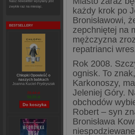
Miasto zaraz bę
Nasz newsletter wysyłany jest
zwykle raz na miesiąc.
każdy krok po J
Bronisławowi, ż
BESTSELLERY
zepchniętej na 
mężczyzna zrozu
repatrianci wre
Rok 2008. Szczy
ognisk. To znak
Chłopki Opowieść o
naszych babkach
Karkonoszy, maj
Joanna Kuciel-Frydryszak
Jeleniej Góry. 
70,44 zł
56,55 zł
obchodów wybiera
Robert – syn z
Bronisława Kow
niespodziewane