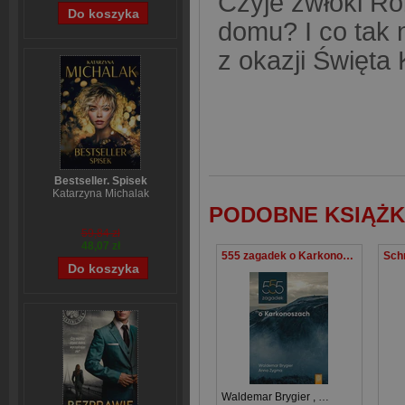
Czyje zwłoki Ro
domu? I co tak 
z okazji Święta
Bestseller. Spisek
Katarzyna Michalak
PODOBNE KSIĄŻK
59,84 zł
48,07 zł
555 zagadek o Karkonoszach
Waldemar Brygier
,
Anna Zygma