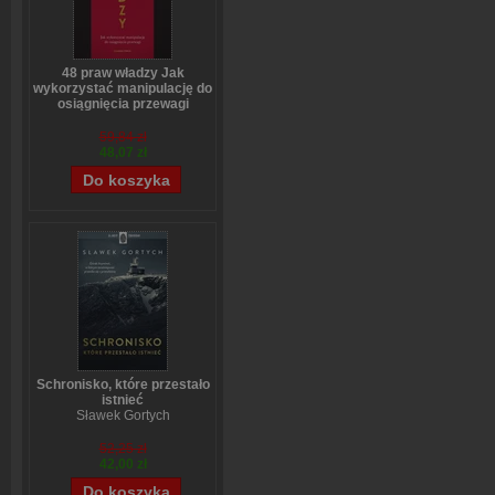
48 praw władzy Jak
wykorzystać manipulację do
osiągnięcia przewagi
Robert Greene
59,84 zł
48,07 zł
Schronisko, które przestało
istnieć
Sławek Gortych
52,25 zł
42,00 zł