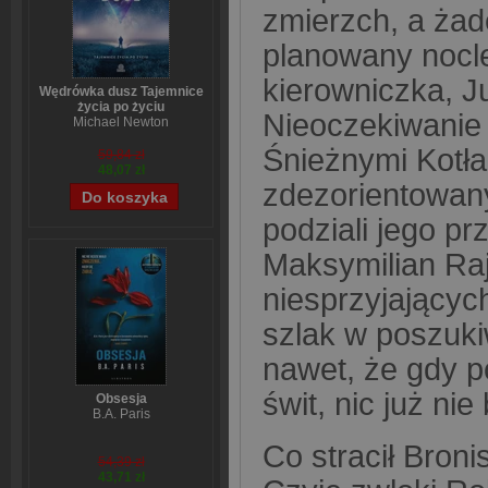
zmierzch, a żad
planowany nocl
kierowniczka, J
Wędrówka dusz Tajemnice
życia po życiu
Nieoczekiwanie 
Michael Newton
Śnieżnymi Kotła
59,84 zł
48,07 zł
zdezorientowany,
podziali jego pr
Maksymilian Raj
niesprzyjający
szlak w poszuki
nawet, że gdy p
świt, nic już ni
Obsesja
B.A. Paris
Co stracił Bron
54,39 zł
43,71 zł