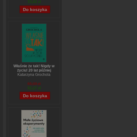
33,02 zł
Właśnie że tak! Nigdy w
życiu! 20 lat później
Katarzyna Grochola
65,09 zł
52,27 zł