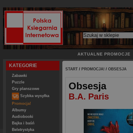
AKTUALNE PROMOCJE
KATEGORIE
START
/
PROMOCJA!
/
OBSESJA
Zabawki
Puzzle
Obsesja
Gry planszowe
B.A. Paris
Szybka wysyłka
Promocja!
Albumy
Audiobooki
Bajka i baśń
Beletrystyka