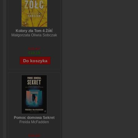
Kolory zła Tom 4 Żółć
Małgorzata Oliwia Sobczak
€12,67
€10,19
Pomoc domowa Sekret
Freida McFadden
€12,15