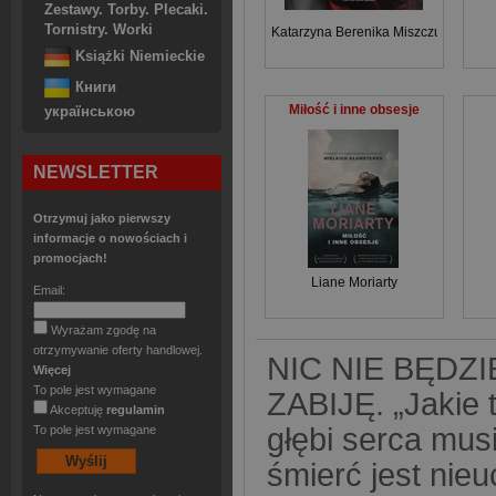
Zestawy. Torby. Plecaki.
Tornistry. Worki
Katarzyna Berenika Miszczuk
Książki Niemieckie
Книги
Miłość i inne obsesje
українською
NEWSLETTER
Otrzymuj jako pierwszy
informacje o nowościach i
promocjach!
Liane Moriarty
Email:
Wyrażam zgodę na
otrzymywanie oferty handlowej.
NIC NIE BĘDZ
Więcej
To pole jest wymagane
ZABIJĘ. „Jakie 
Akceptuję
regulamin
głębi serca mus
To pole jest wymagane
śmierć jest nie