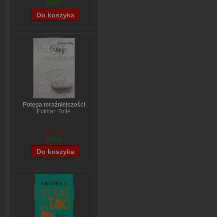
€9,17
Potęga teraźniejszości
Eckhart Tolle
€10,16
€7,68