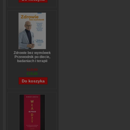
Zdrowie bez wymówek
Przewodnik po diecie,
badaniach i terapii
hormonalnej dla kobiet i
mężczyzn
€13,90
Tadeusz Oleszczuk
€10,48