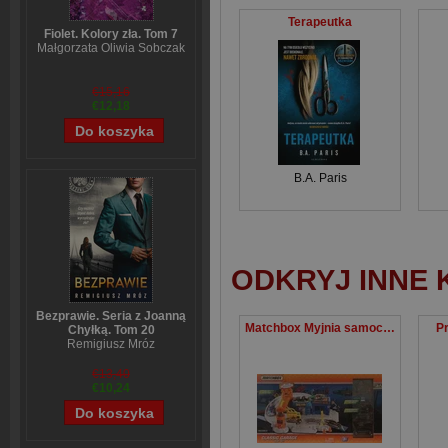
Terapeutka
Fiolet. Kolory zła. Tom 7
Małgorzata Oliwia Sobczak
€15,16
€12,18
B.A. Paris
ODKRYJ INNE 
Bezprawie. Seria z Joanną
Matchbox Myjnia samochodowa + 5 autek
P
Chyłką. Tom 20
Remigiusz Mróz
€13,40
€10,24