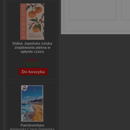
Shibui. Japońska sztuka
znajdowania piękna w
upływie czasu
Sanae Ishida
€14,92
€12,71
Fuerteventura
Agnieszka Czech-Danielska