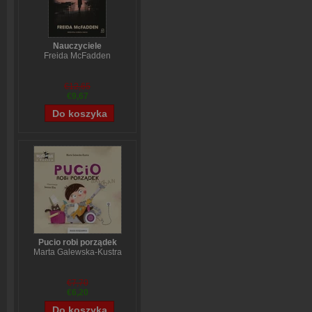
Nauczyciele
Freida McFadden
€12,65
€9,67
Pucio robi porządek
Marta Galewska-Kustra
€7,70
€6,20