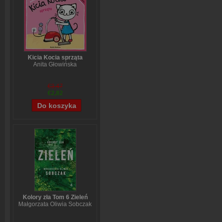
Kicia Kocia sprząta
Anita Głowińska
€3,47
€2,82
Kolory zła Tom 6 Zieleń
Małgorzata Oliwia Sobczak