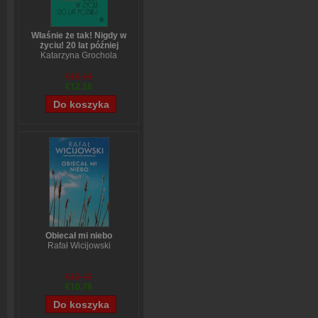
Właśnie że tak! Nigdy w
życiu! 20 lat później
Katarzyna Grochola
€15,14
€12,16
Obiecał mi niebo
Rafał Wicijowski
€13,42
€10,78