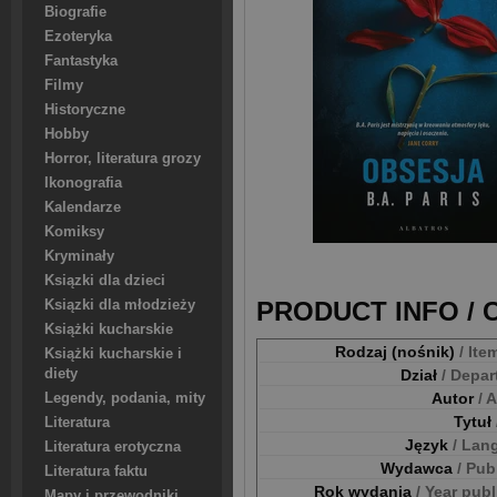
Biografie
Ezoteryka
Fantastyka
Filmy
Historyczne
Hobby
Horror, literatura grozy
Ikonografia
Kalendarze
Komiksy
Kryminały
Ksiązki dla dzieci
PRODUCT INFO /
Ksiązki dla młodzieży
Książki kucharskie
Rodzaj (nośnik)
/ Ite
Książki kucharskie i
Dział
/ Depa
diety
Autor
/ 
Legendy, podania, mity
Tytuł
Literatura
Język
/ Lan
Literatura erotyczna
Wydawca
/ Pub
Literatura faktu
Rok wydania
/ Year pub
Mapy i przewodniki