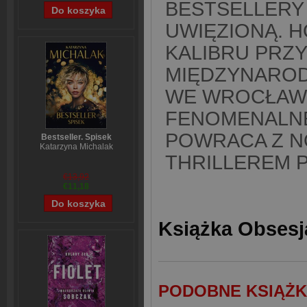
BESTSELLERY 
UWIĘZIONĄ. 
KALIBRU PRZ
MIĘDZYNAROD
WE WROCŁAWIU
FENOMENALNE
POWRACA Z N
Bestseller. Spisek
Katarzyna Michalak
THRILLEREM 
€13,92
€11,18
Książka Obsesj
PODOBNE KSIĄŻK