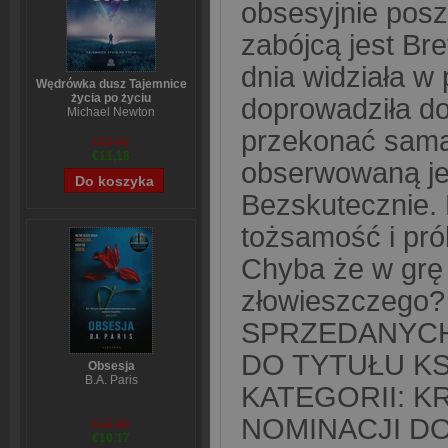
obsesyjnie posz
zabójcą jest Br
dnia widziała w 
Wędrówka dusz Tajemnice
życia po życiu
doprowadziła do 
Michael Newton
przekonać samą 
€13,92
€11,18
obserwowaną je
Bezskutecznie. 
tożsamość i pró
Chyba że w grę 
złowieszczego
SPRZEDANYCH
DO TYTUŁU KS
Obsesja
B.A. Paris
KATEGORII: K
NOMINACJI DO
€12,65
€10,17