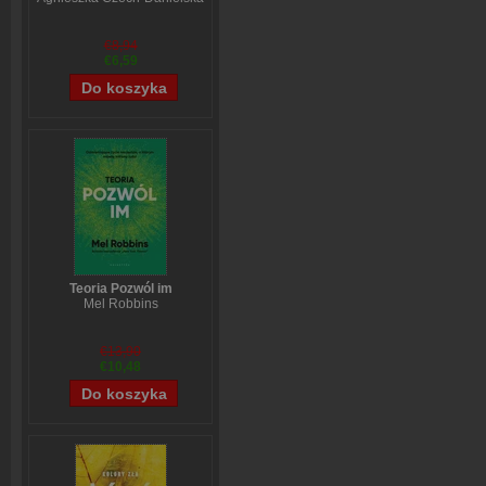
€8,94
€6,59
Teoria Pozwól im
Mel Robbins
€13,90
€10,48