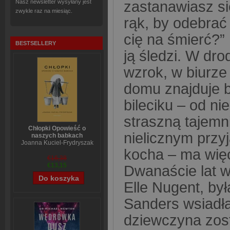
zastanawiasz się
Nasz newsletter wysyłany jest
zwykle raz na miesiąc.
rąk, by odebrać
cię na śmierć?”
BESTSELLERY
ją śledzi. W dro
wzrok, w biurze
domu znajduje b
bileciku – od 
straszną tajemni
Chłopki Opowieść o
nielicznym przy
naszych babkach
Joanna Kuciel-Frydryszak
kocha – ma więc
€16,38
€13,15
Dwanaście lat w
Elle Nugent, by
Sanders wsiadł
dziewczyna zost