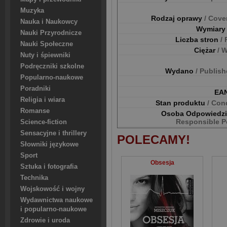
Muzyka
Rodzaj oprawy
/ Cove
Nauka i Naukowcy
Wymiar
Nauki Przyrodnicze
Liczba stron
/
Nauki Społeczne
Ciężar
/ 
Nuty i śpiewniki
Podręczniki szkolne
Wydano
/ Publis
Popularno-naukowe
Poradniki
EA
Religia i wiara
Stan produktu
/ Con
Romanse
Osoba Odpowiedz
Responsible P
Science-fiction
Sensacyjne i thrillery
POLECAMY!
Słowniki językowe
Sport
Obsesja
Sztuka i fotografia
Technika
Wojskowość i wojny
Wydawnictwa naukowe
i popularno-naukowe
Zdrowie i uroda