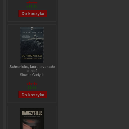
€13,92
€11,18
Schronisko, które przestało
istnieć
Sławek Gortych
€12,15
€9,77