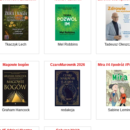
Tkaczyk Lech
Mel Robbins
Tadeusz Oleszc
Magowie bogów
CzaroMarownik 2026
Graham Hancock
redakcja
Sabine Lemir