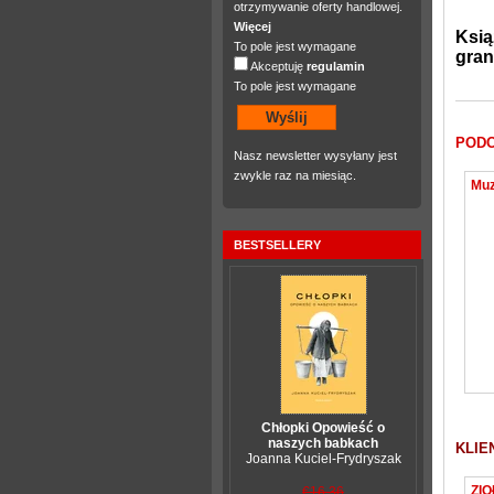
otrzymywanie oferty handlowej.
Więcej
Ksią
To pole jest wymagane
gran
Akceptuję
regulamin
To pole jest wymagane
PODO
Nasz newsletter wysyłany jest
zwykle raz na miesiąc.
BESTSELLERY
Chłopki Opowieść o
naszych babkach
KLIE
Joanna Kuciel-Frydryszak
€16,36