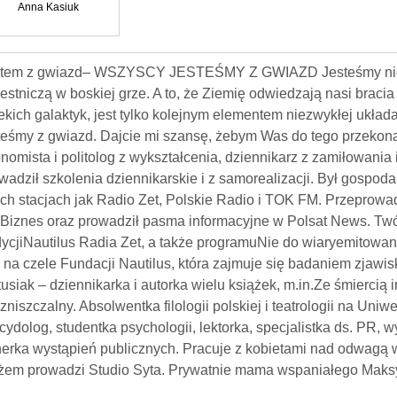
Anna Kasiuk
tem z gwiazd– WSZYSCY JESTEŚMY Z GWIAZD Jesteśmy nieśmi
estniczą w boskiej grze. A to, że Ziemię odwiedzają nasi bracia
ekich galaktyk, jest tylko kolejnym elementem niezwykłej układ
teśmy z gwiazd. Dajcie mi szansę, żebym Was do tego przekona
nomista i politolog z wykształcenia, dziennikarz z zamiłowania 
wadził szkolenia dziennikarskie i z samorealizacji. Był gospo
ich stacjach jak Radio Zet, Polskie Radio i TOK FM. Przeprow
Biznes oraz prowadził pasma informacyjne w Polsat News. Tw
ycjiNautilus Radia Zet, a także programuNie do wiaryemitowa
i na czele Fundacji Nautilus, która zajmuje się badaniem zjawi
usiak – dziennikarka i autorka wielu książek, m.in.Ze śmiercią i
zniszczalny. Absolwentka filologii polskiej i teatrologii na Uni
cydolog, studentka psychologii, lektorka, specjalistka ds. PR,
nerka wystąpień publicznych. Pracuje z kobietami nad odwagą 
em prowadzi Studio Syta. Prywatnie mama wspaniałego Maksy