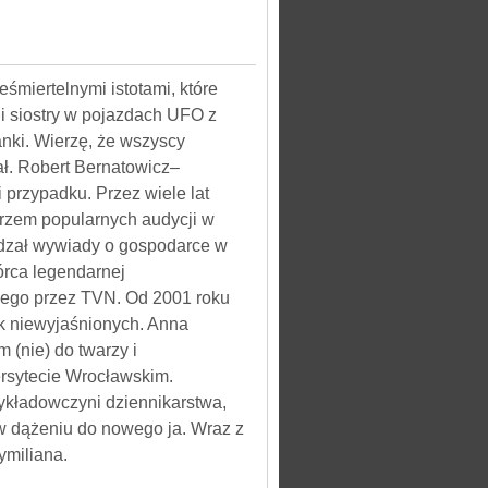
ertelnymi istotami, które
 i siostry w pojazdach UFO z
anki. Wierzę, że wszyscy
ł. Robert Bernatowicz–
i przypadku. Przez wiele lat
darzem popularnych audycji w
adzał wywiady o gospodarce w
órca legendarnej
nego przez TVN. Od 2001 roku
sk niewyjaśnionych. Anna
m (nie) do twarzy i
wersytecie Wrocławskim.
 wykładowczyni dziennikarstwa,
w dążeniu do nowego ja. Wraz z
miliana.