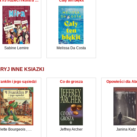
Mira #5 #dzieci #kontra #dorośli
Cały ten błękit
Sabine Lemire
Melissa Da Costa
RYJ INNE KSIAZKI
ranklin i jego sąsiedzi
Co do grosza
Opowieści dla A
lette Bourgeois
,
Brenda Clark
Jeffrey Archer
Janina Katz