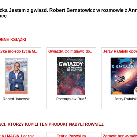
żka Jestem z gwiazd. Robert Bernatowicz w rozmowie z Ann
icę
BNE KSIĄŻKI
Muzyka mojego życia Moje rozmowy z gwiazdami, które podziwiam, o muzyce, którą kocham.
Gwiazdy. Od mgławic do galaktyk
Robert Janowski
Przemysław Rudź
Jerzy Rafalsk
NCI, KTÓRZY KUPILI TEN PRODUKT NABYLI RÓWNIEŻ
ZIOŁA I MAGIA. Lecznicze i rytualne zastosowania roślin
Teoria Pozwól im