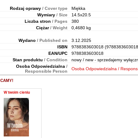
Rodzaj oprawy
/ Cover type
Miękka
Wymiary
/ Size
14.5x20.5
Liczba stron
/ Pages
380
Ciężar
/ Weight
0,4680 kg
Wydano
/ Published on
3.12.2025
ISBN
9788383603018 (9788383603018
EAN/UPC
9788383603018
Stan produktu
/ Condition
nowy / new - sprzedajemy wyłącz
Osoba Odpowiedzialna
/
Osoba Odpowiedzialna / Respons
Responsible Person
CAMY!
W twoim cieniu