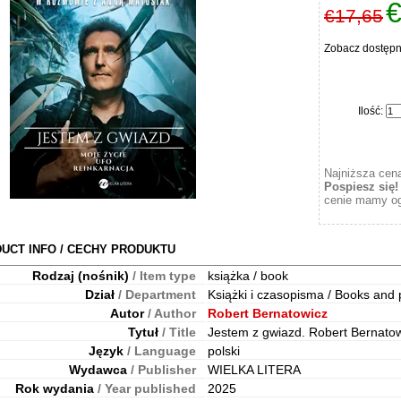
€
€17,65
Zobacz dostęp
Ilość
:
Najniższa cena
Pospiesz się!
cenie mamy og
UCT INFO / CECHY PRODUKTU
Rodzaj (nośnik)
/ Item type
książka / book
Dział
/ Department
Książki i czasopisma / Books and 
Autor
/ Author
Robert Bernatowicz
Tytuł
/ Title
Jestem z gwiazd. Robert Bernato
Język
/ Language
polski
Wydawca
/ Publisher
WIELKA LITERA
Rok wydania
/ Year published
2025