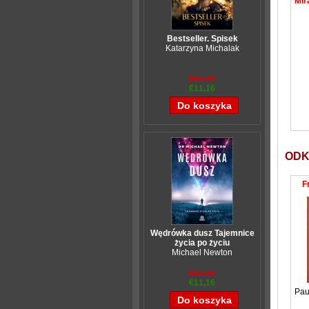
Bestseller. Spisek
Katarzyna Michalak
€13,89
€11,16
ODK
F
Wędrówka dusz Tajemnice
życia po życiu
Michael Newton
€13,89
€11,16
Pau