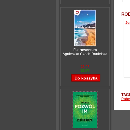
ROB
Fuerteventura
Agnieszka Czech-Danielska
€8,93
€6,58
TAG
Rober