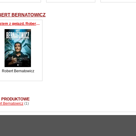
ERT BERNATOWICZ
Jestem z gwiazd. Robert Bernatowicz w rozmowie z Anną Matusiak
Robert Bernatowicz
I PRODUKTOWE
t Bernatowicz
(1)