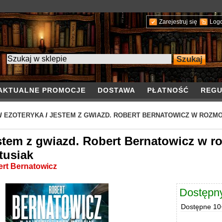
Zarejestruj się
Log
AKTUALNE PROMOCJE
DOSTAWA
PŁATNOŚĆ
REGU
/
EZOTERYKA
/
JESTEM Z GWIAZD. ROBERT BERNATOWICZ W ROZMO
stem z gwiazd. Robert Bernatowicz w r
tusiak
rt Bernatowicz
Dostępn
Dostępne
10+