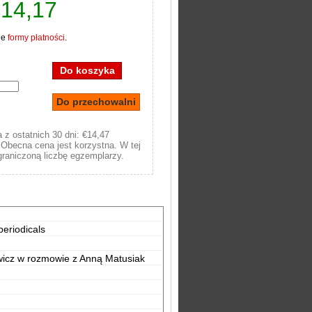
14,17
ne
formy płatności
.
 z ostatnich 30 dni: €14,47
Obecna cena jest korzystna. W tej
raniczoną liczbę egzemplarzy.
periodicals
wicz w rozmowie z Anną Matusiak