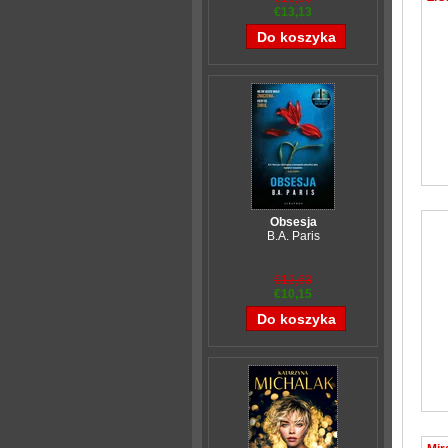
€13,13
Obsesja
B.A. Paris
€12,63
€10,15