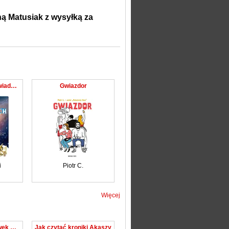
ą Matusiak z wysyłką za
Jerzy Rafalski opowiada o gwiazdach
Gwiazdor
i
Piotr C.
Więcej
Zdrowie bez wymówek Przewodnik po diecie, badaniach i terapii hormonalnej dla kobiet i mężczyzn
Jak czytać kroniki Akaszy