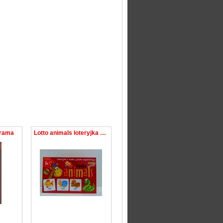
brama
Lotto animals loteryjka z naukąjęzyka angielskiego