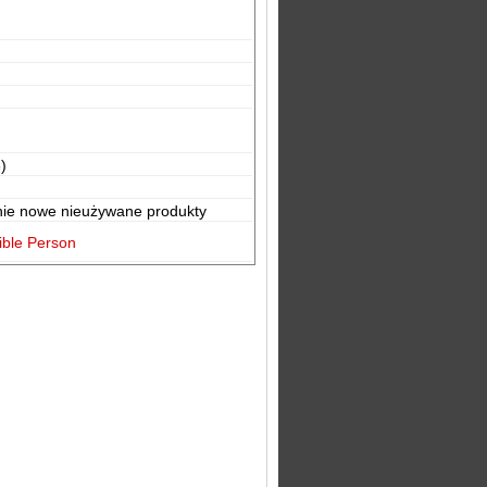
)
nie nowe nieużywane produkty
ible Person