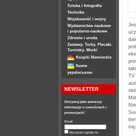
Sztuka i fotografia
Technika
Wojskowość i wojny
Jes
Wydawnictwa naukowe
i popularno-naukowe
ucz
Zdrowie i uroda
dal
Zestawy. Torby. Plecaki.
jes
Tornistry. Worki
eko
Książki Niemieckie
pro
Книги
tak
українською
TV 
aud
NEWSLETTER
sto
Mat
Otrzymuj jako pierwszy
Nie
informacje o nowościach i
Sui
promocjach!
tre
Email:
męż
Wyrażam zgodę na