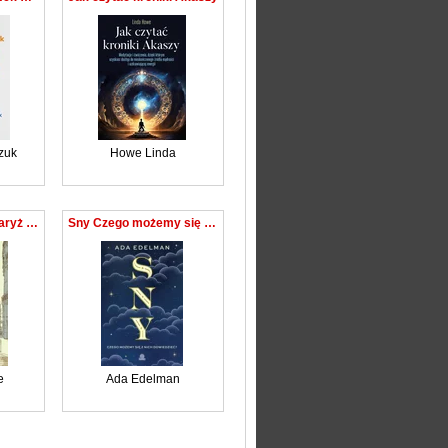
zuk
Howe Linda
Mira #4 #podróż #Paryż #strata
Sny Czego możemy się z nich dowiedzieć?
e
Ada Edelman