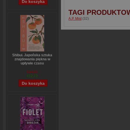
TAGI PRODUKTO
A.P. Mist
(32)
Shibui. Japońska sztuka
znajdowania piękna w
upływie czasu
Sanae Ishida
€14,92
€12,72