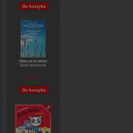
Obiecał mi niebo
Rafał Wicijowski
€13,43
€10,79