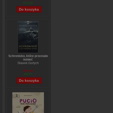
€11,19
Schronisko, które przestało
istnieć
Sławek Gortych
€12,16
€9,77