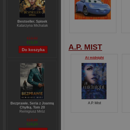
Bestseller. Spisek
Katarzyna Michalak
€13,92
€11,19
A.P. MIST
At midnight
A.P. Mist
Bezprawie. Seria z Joanną
Chyłką. Tom 20
Remigiusz Mróz
€13,40
€10,24