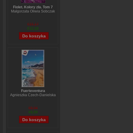
Fiolet. Kolory zła. Tom 7
Małgorzata Oliwia Sobczak
€15,17
€12,18
Fuerteventura
Agnieszka Czech-Danielska
€8,94
€6,59