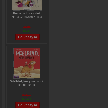
Pucio robi porządek
Marta Galewska-Kustra
€7,70
€6,21
Wielbłąd, który marudził
Rachel Bright
€11,43
€10,87