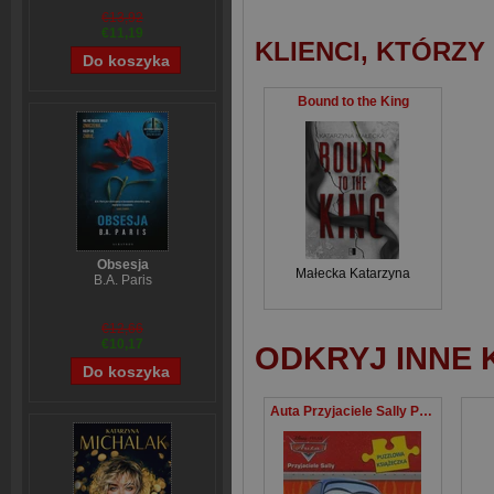
€13,92
€11,19
KLIENCI, KTÓRZY
Bound to the King
Obsesja
Małecka Katarzyna
B.A. Paris
€12,66
€10,17
ODKRYJ INNE 
Auta Przyjaciele Sally Puzzlowa książeczka