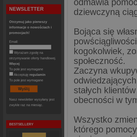
odmawia pomocy,
NEWSLETTER
dziewczyną ciąg
Otrzymuj jako pierwszy
informacje o nowościach i
Bojąca się włas
promocjach!
powściągliwości
Email:
kogokolwiek, zo
Wyrażam zgodę na
społeczność.
otrzymywanie oferty handlowej.
Więcej
Zaczyna wkupyw
To pole jest wymagane
Akceptuję
regulamin
odwiedzających 
To pole jest wymagane
stałych klientów
obecności w tym
Nasz newsletter wysyłany jest
zwykle raz na miesiąc.
Wszystko zmienia
BESTSELLERY
którego pomocy M