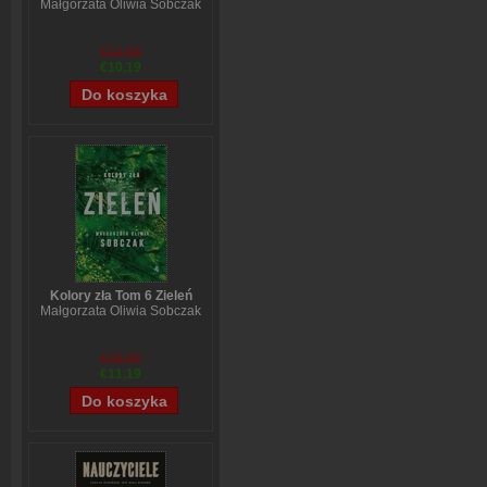
Małgorzata Oliwia Sobczak
€12,68
€10,19
Kolory zła Tom 6 Zieleń
Małgorzata Oliwia Sobczak
€13,92
€11,19