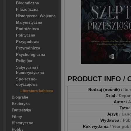
Biograficzna
Filozoficzna
Historyczna. Wojenna
Marynistyczna
Podróżnicza
Polityczna
Przygodowa
Przyrodnicza
Psychologiczna
Religijna
Satyryczna i
humorystyczna
PRODUCT INFO /
Społeczno-
obyczajowa
Rodzaj (nośnik)
/ Ite
Literatura kobieca
Dział
/ Depa
Biografie
Autor
/ 
Ezoteryka
Tytuł
Fantastyka
Język
/ Lan
Filmy
Wydawca
/ Pub
Historyczne
Rok wydania
/ Year pub
Hobby