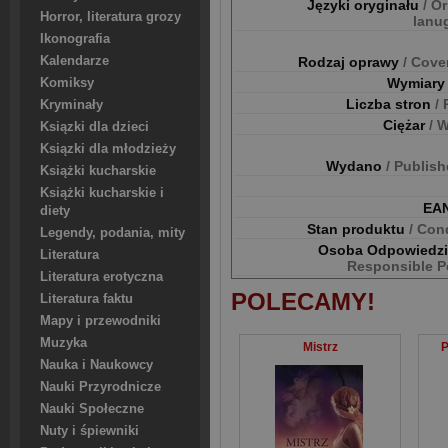
Języki oryginału
/ Or
Horror, literatura grozy
lanu
Ikonografia
Kalendarze
Rodzaj oprawy
/ Cove
Wymiar
Komiksy
Liczba stron
/
Kryminały
Ciężar
/ 
Ksiązki dla dzieci
Ksiązki dla młodzieży
Wydano
/ Publis
Książki kucharskie
Książki kucharskie i
EA
diety
Stan produktu
/ Con
Legendy, podania, mity
Osoba Odpowiedz
Literatura
Responsible P
Literatura erotyczna
POLECAMY!
Literatura faktu
Mapy i przewodniki
Muzyka
Mistrz
P
Nauka i Naukowcy
Nauki Przyrodnicze
Nauki Społeczne
Nuty i śpiewniki