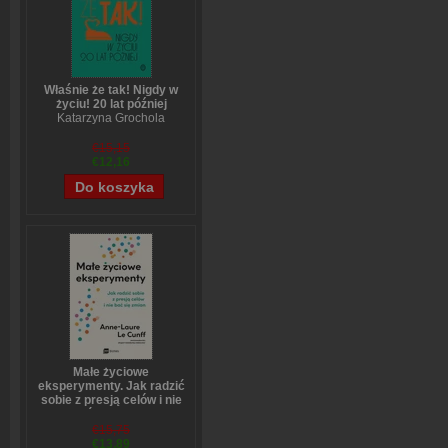
Właśnie że tak! Nigdy w
życiu! 20 lat później
Katarzyna Grochola
€15,15
€12,16
Małe życiowe
eksperymenty. Jak radzić
sobie z presją celów i nie
bać się zmian
Anne-Laure LeCunff
€15,75
€13,89