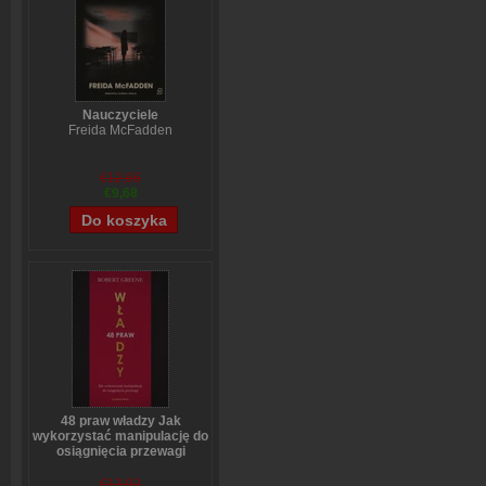
Nauczyciele
Freida McFadden
€12,66
€9,68
48 praw władzy Jak
wykorzystać manipulację do
osiągnięcia przewagi
Robert Greene
€13,92