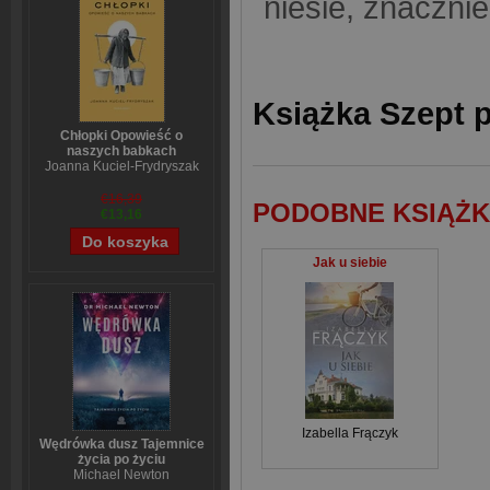
niesie, znaczni
Książka Szept p
Chłopki Opowieść o
naszych babkach
Joanna Kuciel-Frydryszak
€16,39
PODOBNE KSIĄŻK
€13,16
Jak u siebie
Izabella Frączyk
Wędrówka dusz Tajemnice
życia po życiu
Michael Newton