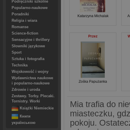
Podręczniki szkolne
Popularno-naukowe
Poradniki
Katarzyna Michalak
A
Religia i wiara
Romanse
Science-fiction
Przez
W
Sensacyjne i thrillery
Słowniki językowe
Sport
Sztuka i fotografia
Technika
Wojskowość i wojny
Wydawnictwa naukowe
Zośka Papużanka
i popularno-naukowe
Zdrowie i uroda
Zestawy. Torby. Plecaki.
Tornistry. Worki
Mia trafia do ni
Książki Niemieckie
miasteczku, gdz
Книги
pokoju. Ostatecz
українською