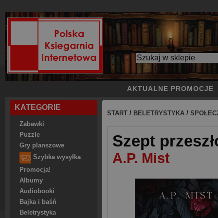
AKTUALNE PROMOCJE
KATEGORIE
START
/
BELETRYSTYKA
/
SPOŁEC
Zabawki
Puzzle
Szept przeszł
Gry planszowe
A.P. Mist
Szybka wysyłka
Promocja!
Albumy
Audiobooki
Bajka i baśń
Beletrystyka