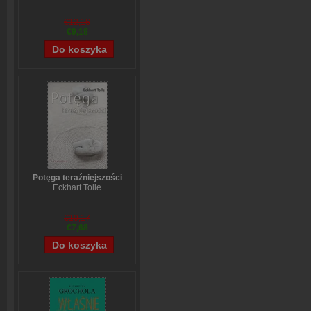
€12,16
€9,18
Potęga teraźniejszości
Eckhart Tolle
€10,17
€7,68