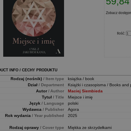
59,84 
Zobacz dostęp
Ilość
:
UCT INFO / CECHY PRODUKTU
Rodzaj (nośnik)
/ Item type
książka / book
Dział
/ Department
Książki i czasopisma / Books and 
Autor
/ Author
Maciej Siembieda
Tytuł
/ Title
Miejsce i imię
Język
/ Language
polski
Wydawca
/ Publisher
Agora
Rok wydania
/ Year published
2025
Rodzaj oprawy
/ Cover type
Miękka ze skrzydełkami