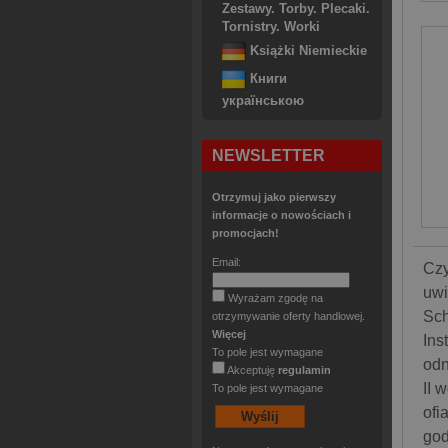
Zestawy. Torby. Plecaki.
Tornistry. Worki
Książki Niemieckie
Книги
українською
NEWSLETTER
Otrzymuj jako pierwszy
informacje o nowościach i
promocjach!
Email:
Czy
uwi
Wyrażam zgodę na
Sch
otrzymywanie oferty handlowej.
Więcej
Ins
To pole jest wymagane
odn
Akceptuję
regulamin
II 
To pole jest wymagane
ofi
god