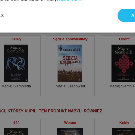
żka / book
Miękka ze skrzydełkami
2021
LS
A
BNE KSIĄŻKI
Kukły
Sędzia sprawiedliwy
Orient
Maciej Siembieda
Maciej Grabowski
Maciej Siembi
NCI, KTÓRZY KUPILI TEN PRODUKT NABYLI RÓWNIEŻ
444
Wotum
Kukły