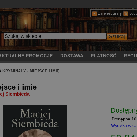
Zarejestruj się
Log
AKTUALNE PROMOCJE
DOSTAWA
PŁATNOŚĆ
REGU
/
KRYMINAŁY
/
MIEJSCE I IMIĘ
jsce i imię
ej Siembieda
Dostępn
Dostępne
10+
Wysyłka w ci