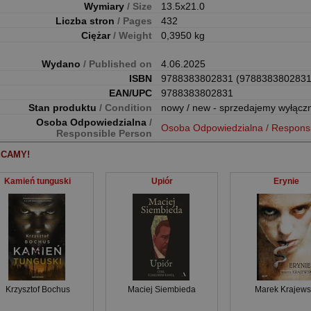
Wymiary
/ Size
13.5x21.0
Liczba stron
/ Pages
432
Ciężar
/ Weight
0,3950 kg
Wydano
/ Published on
4.06.2025
ISBN
9788383802831 (9788383802831
EAN/UPC
9788383802831
Stan produktu
/ Condition
nowy / new - sprzedajemy wyłącz
Osoba Odpowiedzialna
/
Osoba Odpowiedzialna / Respons
Responsible Person
CAMY!
Kamień tunguski
Upiór
Erynie
Krzysztof Bochus
Maciej Siembieda
Marek Krajews