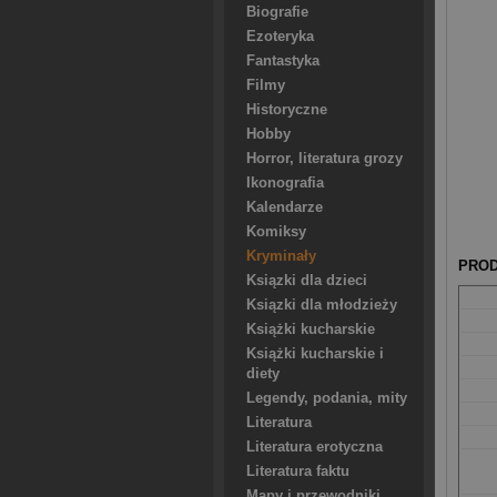
Biografie
Ezoteryka
Fantastyka
Filmy
Historyczne
Hobby
Horror, literatura grozy
Ikonografia
Kalendarze
Komiksy
Kryminały
PROD
Ksiązki dla dzieci
Ksiązki dla młodzieży
Książki kucharskie
Książki kucharskie i
diety
Legendy, podania, mity
Literatura
Literatura erotyczna
Literatura faktu
Mapy i przewodniki