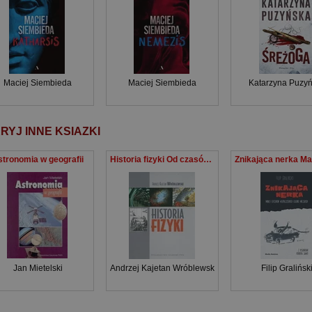
Maciej Siembieda
Maciej Siembieda
Katarzyna Puzy
RYJ INNE KSIAZKI
tronomia w geografii
Historia fizyki Od czasów najdawniejszych do współczesności
Jan Mietelski
Andrzej Kajetan Wróblewski
Filip Gralińsk