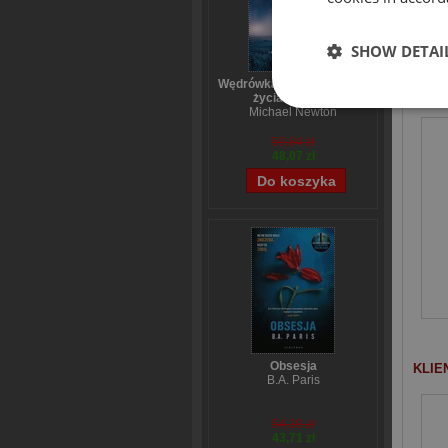
ksią
SHOW DETAI
Wędrówka dusz Tajemnice
PODO
życia po życiu
Michael Newton
59,84 zł
48,07 zł
Obsesja
KLIE
B.A. Paris
54,39 zł
43,71 zł