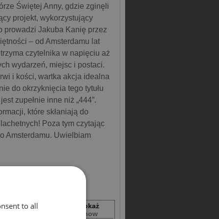
órze Świętej Anny, gdzie zginęli
ący projekt, wykorzystujący
p prowadzi Jakuba Kanię przez
miętności – od Amsterdamu lat
trzyma czytelnika w napięciu aż
ch wydarzeń, miejsc i postaci.
wi i kości, wartka akcja idealna
nie do okrzyknięcia tego tytułu
est zupełnie inne niż „444”.
rmacji, które skłaniają do
lachetnych! Poza tym czytając
 do Amsterdamu. Uwielbiam
nsent to all
Dostępność
Pokaż
Availability
Show