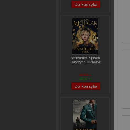
Bestseller. Spisek
Katarzyna Michalak
59,84 zł
48,07 zł