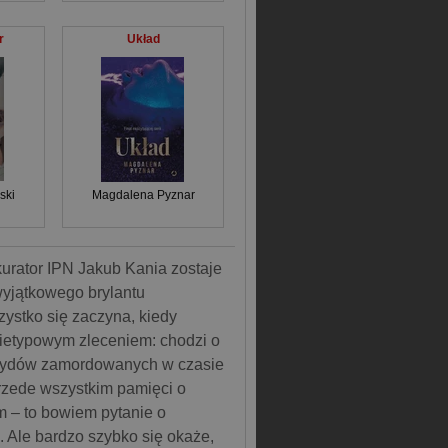
r
Układ
ski
Magdalena Pyznar
urator IPN Jakub Kania zostaje
wyjątkowego brylantu
ystko się zaczyna, kiedy
nietypowym zleceniem: chodzi o
 Żydów zamordowanych w czasie
przede wszystkim pamięci o
m – to bowiem pytanie o
. Ale bardzo szybko się okaże,