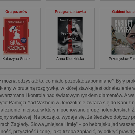
Gra pozorów
Przegrana stawka
Gabinet luste
Katarzyna Gacek
Anna Kłodzińska
Przemysław Żar
 można odzyskać to, co miało pozostać zapomniane? Były prok
kłany w brutalną rozgrywkę, w której stawką jest odnalezienie 
wartzmana i kontrola nad światowym rynkiem diamentów. A wsz
tytut Pamięci Yad Vashem w Jerozolimie zwraca się do Kani z 
alezienie miejsca, w którym pochowano grupę holenderskich
wojny światowej. Na początku wydaje się, że śledztwo dotyczy 
arach Zagłady. Słowa „miejsce i imię” – po hebrajsku jad wasze
ność, przyszłość i cenę, jaką trzeba zapłacić, by odkryć prawdę