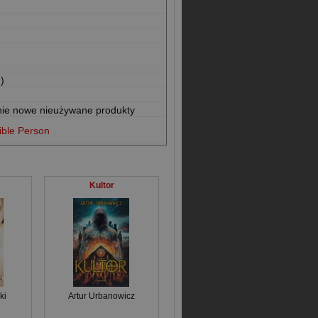
)
nie nowe nieużywane produkty
ible Person
Kultor
ki
Artur Urbanowicz