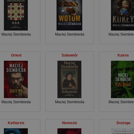
Maciej Siembieda
Maciej Siembieda
Maciej Siembi
Orient
Sobowtór
Kairos
Maciej Siembieda
Maciej Siembieda
Maciej Siembi
Katharsis
Nemezis
Śreżoga