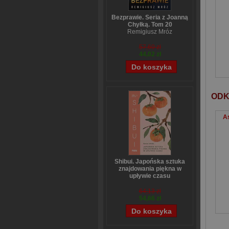
Bezprawie. Seria z Joanną
Chyłką. Tom 20
Remigiusz Mróz
57,60 zł
44,02 zł
ODK
As
Shibui. Japońska sztuka
znajdowania piękna w
upływie czasu
Sanae Ishida
64,13 zł
54,66 zł