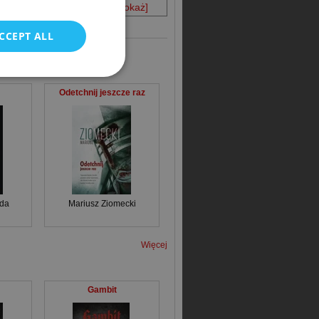
Niedostępna
[pokaż]
CCEPT ALL
Odetchnij jeszcze raz
eda
Mariusz Ziomecki
Więcej
Gambit