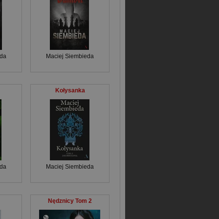
eda
Maciej Siembieda
Kołysanka
eda
Maciej Siembieda
Nędznicy Tom 2