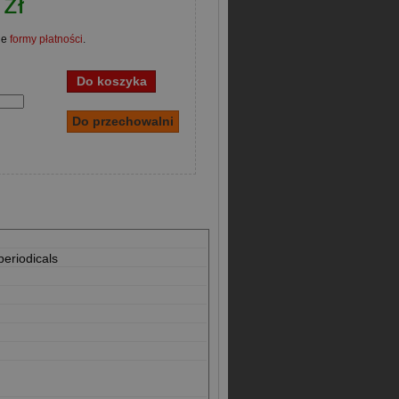
zł
ne
formy płatności
.
periodicals