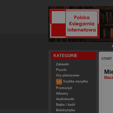
KATEGORIE
START
Zabawki
Puzzle
Mie
Gry planszowe
Maci
Szybka wysyłka
Promocja!
Albumy
Audiobooki
Bajka i baśń
Beletrystyka