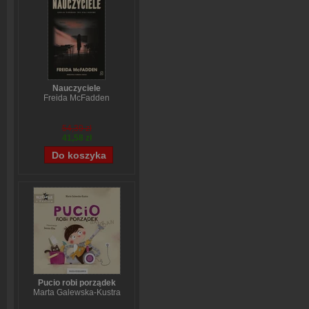
Nauczyciele
Freida McFadden
54,39 zł
41,58 zł
Pucio robi porządek
Marta Galewska-Kustra