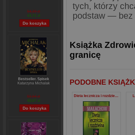
tych, którzy chc
54,39 zł
podstaw — be
43,71 zł
Książka Zdrowi
granicę
Bestseller. Spisek
PODOBNE KSIĄŻK
Katarzyna Michalak
Dieta lecznicza i rozdzielna
L
59,84 zł
48,07 zł