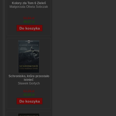
Kolory zła Tom 6 Zieleń
Małgorzata Oliwia Sobczak
59,84 zł
48,07 zł
Schronisko, które przestało
istnieć
Sławek Gortych
52,25 zł
42,00 zł