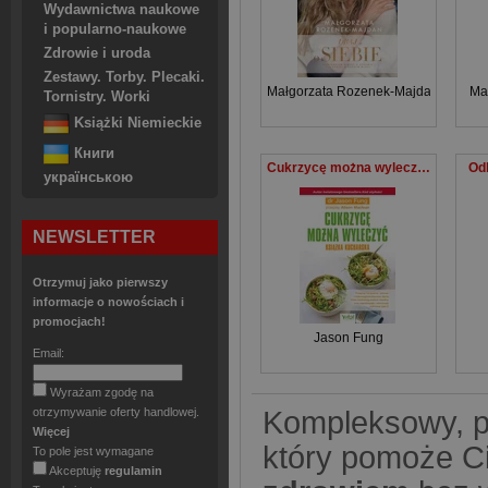
Wydawnictwa naukowe
i popularno-naukowe
Zdrowie i uroda
Zestawy. Torby. Plecaki.
Małgorzata Rozenek-Majdan
Ma
Tornistry. Worki
Książki Niemieckie
Книги
Cukrzycę można wyleczyć Książka kucharska
Od
українською
NEWSLETTER
Otrzymuj jako pierwszy
informacje o nowościach i
promocjach!
Jason Fung
Email:
Wyrażam zgodę na
Kompleksowy, pr
otrzymywanie oferty handlowej.
Więcej
który pomoże C
To pole jest wymagane
Akceptuję
regulamin