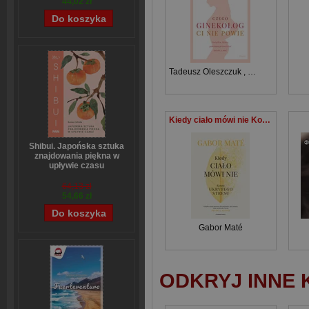
44,02 zł
Tadeusz Oleszczuk
,
Anna Augustyn-
Kiedy ciało mówi nie Koszty ukrytego stresu
Shibui. Japońska sztuka
znajdowania piękna w
upływie czasu
Sanae Ishida
64,13 zł
54,66 zł
Gabor Maté
ODKRYJ INNE 