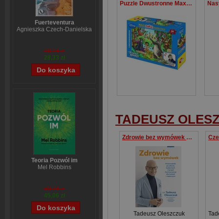
Puzzle Dwustronne Maxi 24 Jungle Book
Fuerteventura
Agnieszka Czech-Danielska
38,44 zł
28,33 zł
TADEUSZ OLES
Zdrowie bez wymówek Przewodnik po diecie, badaniach i terapii hormonalnej dla kobiet i mężczyzn
Teoria Pozwól im
Mel Robbins
59,74 zł
45,06 zł
Tadeusz Oleszczuk
Tad