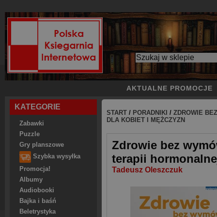
AKTUALNE PROMOCJE
KATEGORIE
START
/
PORADNIKI
/
ZDROWIE BEZ
DLA KOBIET I MĘŻCZYZN
Zabawki
Puzzle
Zdrowie bez wymów
Gry planszowe
terapii hormonalne
Szybka wysyłka
Promocja!
Tadeusz Oleszczuk
Albumy
Audiobooki
Bajka i baśń
Beletrystyka