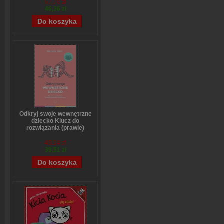
57,70 zł
46,36 zł
Odkryj swoje wewnętrzne
dziecko Klucz do
rozwiązania (prawie)
wszystkich problemów
Stefanie Stahl
49,14 zł
39,51 zł