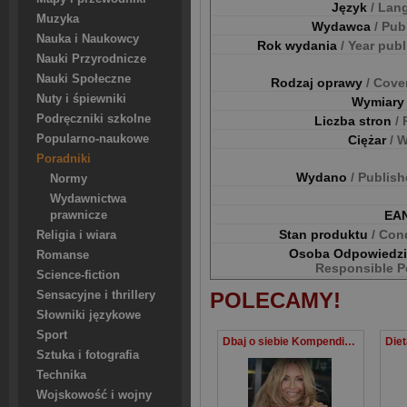
Język
/ Lan
Muzyka
Wydawca
/ Pub
Nauka i Naukowcy
Rok wydania
/ Year pub
Nauki Przyrodnicze
Nauki Społeczne
Rodzaj oprawy
/ Cove
Nuty i śpiewniki
Wymiar
Podręczniki szkolne
Liczba stron
/
Ciężar
/ 
Popularno-naukowe
Poradniki
Wydano
/ Publis
Normy
Wydawnictwa
EA
prawnicze
Stan produktu
/ Con
Religia i wiara
Osoba Odpowiedz
Romanse
Responsible P
Science-fiction
POLECAMY!
Sensacyjne i thrillery
Słowniki językowe
Sport
Dbaj o siebie Kompendium wiedzy o zdrowiu dla kobiet w każdym wieku
Sztuka i fotografia
Technika
Wojskowość i wojny