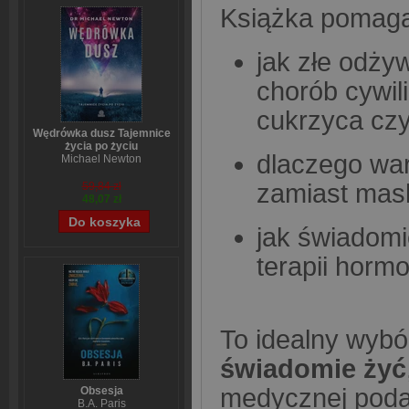
Książka pomaga
jak złe odży
chorób cywili
cukrzyca cz
Wędrówka dusz Tajemnice
życia po życiu
dlaczego wart
Michael Newton
zamiast mas
59,84 zł
48,07 zł
jak świadomi
terapii hormo
To idealny wybó
świadomie żyć
medycznej podan
Obsesja
B.A. Paris