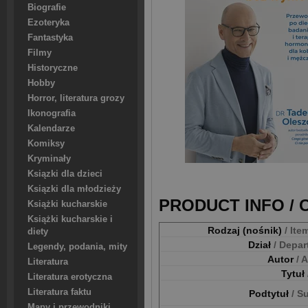
Biografie
Ezoteryka
Fantastyka
Filmy
Historyczne
Hobby
Horror, literatura grozy
Ikonografia
Kalendarze
Komiksy
Kryminały
Ksiązki dla dzieci
Ksiązki dla młodzieży
PRODUCT INFO /
Książki kucharskie
Książki kucharskie i
Rodzaj (nośnik)
/ Ite
diety
Dział
/ Depa
Legendy, podania, mity
Autor
/ 
Literatura
Tytuł
Literatura erotyczna
Literatura faktu
Podtytuł
/ S
Mapy i przewodniki