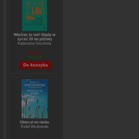
Właśnie że tak! Nigdy w
życiu! 20 lat później
Katarzyna Grochola
65,09 zł
52,27 zł
Obiecał mi niebo
Rafał Wicijowski