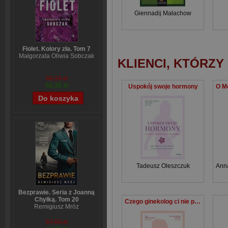
Giennadij Małachow
Fiolet. Kolory zła. Tom 7
Małgorzata Oliwia Sobczak
KLIENCI, KTÓRZY
65,19 zł
52,35 zł
Uspokój swoje hormony
Tadeusz Oleszczuk
Ann
Bezprawie. Seria z Joanną
Chyłką. Tom 20
Czego ginekolog ci nie powie
Remigiusz Mróz
57,60 zł