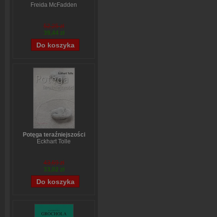
Freida McFadden
52,25 zł
39,44 zł
Potęga teraźniejszości
Eckhart Tolle
43,69 zł
33,02 zł