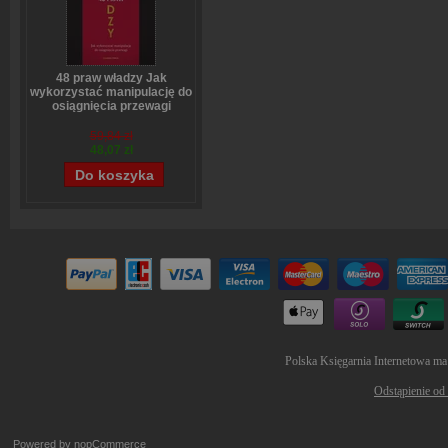
48 praw władzy Jak
wykorzystać manipulację do
osiągnięcia przewagi
Robert Greene
59,84 zł
48,07 zł
Polska Księgarnia Internetowa ma
Odstąpienie od
Powered by
nopCommerce