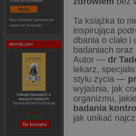
zdrowiem
bez 
To pole jest wymagane
Ta książka to ni
Nasz newsletter wysyłany jest
zwykle raz na miesiąc.
inspirująca pod
dbania o ciało 
BESTSELLERY
badaniach oraz 
Autor —
dr Tad
lekarz, specjal
stylu życia —
p
wyjaśnia, jak c
Chłopki Opowieść o
organizmu, jaki
naszych babkach
Joanna Kuciel-Frydryszak
badania kontro
70,44 zł
jak unikać najc
56,55 zł